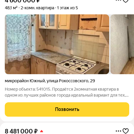
4 600 000
₽
48,1 м²
2-комн. квартира
1 этаж из 5
микрорайон Южный
,
улица Рокоссовского
,
29
Номер объекта: 541015. Продаётся 2комнатная квартира в
одном из лучших районов города идеальный вариант для тех,
кто хочет создать жильё своей мечты! Две раздельные
комнаты и раздельный санузел дают максимум удобства для
Позвонить
семьи. Квартира ждёт вашего
8 481 000
₽