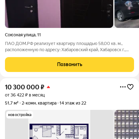
Союзная улица
,
11
ПАО ДОМ.РФ реализует квартиру площадью 58,00 кв. м.,
расположенную по адресу: Хабаровский край, Хабаровск г.,
Союзная,11. Информация об объекте: Один собственник
(юридическое лицо). Кадастровый номер объекта
Позвонить
недвижимости: 27:23:0050715:223
10 300 000
₽
от 36 422 ₽ в месяц
51,7 м²
2-комн. квартира
14 этаж из 22
новостройка