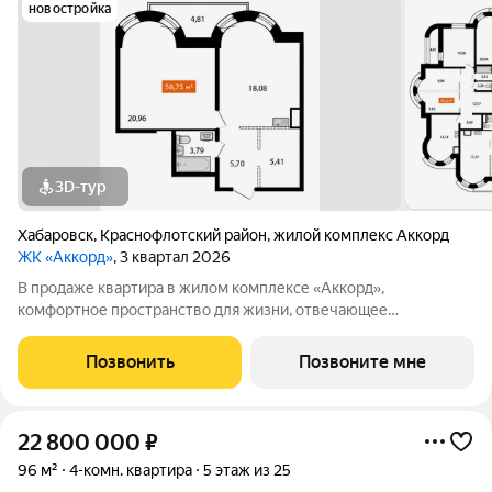
новостройка
3D-тур
Хабаровск
,
Краснофлотский район
,
жилой комплекс Аккорд
ЖК «Аккорд»
, 3 квартал 2026
В продаже квартира в жилом комплексе «Аккорд»,
комфортное пространство для жизни, отвечающее
потребностям современных жителей! ПРЕИМУЩЕСТВА - На
территории комплекса продуман трехуровневый паркинг на
Позвонить
Позвоните мне
120 машиномест. Для жителей и гостей комплекса
22 800 000
₽
96 м²
4-комн. квартира
5 этаж из 25