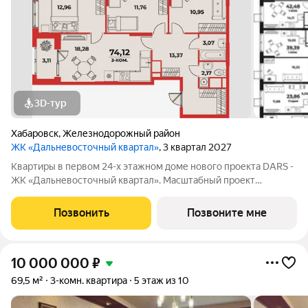
3D-тур
Хабаровск
,
Железнодорожный район
ЖК «Дальневосточный квартал»
, 3 квартал 2027
Квартиры в первом 24-х этажном доме нового проекта DARS -
ЖК «Дальневосточный квартал». Масштабный проект
комплексного развития территории, который меняет
представление о доступном и комфортном жилье в
Позвонить
Позвоните мне
Хабаровске. Это не просто точечная застройка, а
10 000 000
₽
69,5 м²
3-комн. квартира
5 этаж из 10