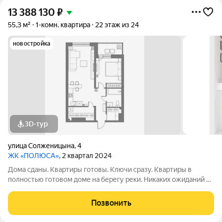
13 388 130
₽
55,3 м²
1-комн. квартира
22 этаж из 24
новостройка
3D-тур
улица Солженицына
,
4
ЖК «ПОЛЮСА»
, 2 квартал 2024
Дома сданы. Квартиры готовы. Ключи сразу. Квартиры в
полностью готовом доме на берегу реки. Никаких ожиданий и
рендеров: спа-салон, кофейня и пункты выдачи уже работают.
А сквозной подъезд выводит прямо на набережную для
Позвонить
утренних пробежек и вечерних