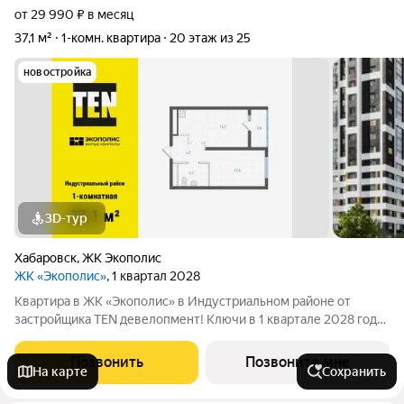
от 29 990 ₽ в месяц
37,1 м²
1-комн. квартира
20 этаж из 25
новостройка
3D-тур
Хабаровск
,
ЖК Экополис
ЖК «Экополис»
, 1 квартал 2028
Квартира в ЖК «Экополис» в Индустриальном районе от
застройщика TEN девелопмент! Ключи в 1 квартале 2028 года.
ЖК «Экополис» - целая экосистема, где для человека и его
семьи есть все необходимое, и где жить комфортно,
Позвонить
Позвоните мне
На карте
Сохранить
экологично и безопасно. Это