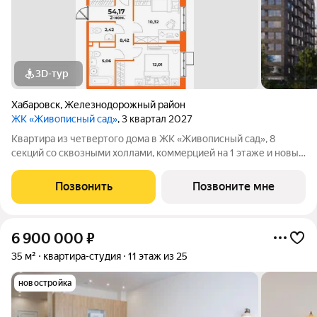
3D-тур
Хабаровск
,
Железнодорожный район
ЖК «Живописный сад»
, 3 квартал 2027
Квартира из четвертого дома в ЖК «Живописный сад», 8
секций со сквозными холлами, коммерцией на 1 этаже и новым
детским садом поблизости. ЖК «Живописный сад» это
гармония жизни с природой. Масштабный проект в
Позвонить
Позвоните мне
перспективном динамично развивающемся
6 900 000
₽
35 м²
квартира-студия
11 этаж из 25
новостройка