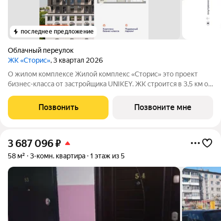
последнее предложение
Облачный переулок
ЖК «Сторис»
, 3 квартал 2026
О жилом комплексе Жилой комплекс «Сторис» это проект
бизнес-класса от застройщика UNIKEY. ЖК строится в 3,5 км от
реки Амур. Комплекс состоит из четырёх башен: «Отдых»,
«Бизнес», «Детство» и «Интеллект». В проекте
Позвонить
Позвоните мне
предусмотрены общественные
3 687 096
₽
58 м²
3-комн. квартира
1 этаж из 5