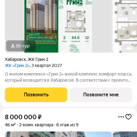
3D-тур
Хабаровск
,
ЖК Грин 2
ЖК «Грин 2»
, 3 квартал 2027
О жилом комплексе «Грин 2» жилой комплекс комфорт-класса,
который возводится в Хабаровске. В соответствии с проектом,
в ЖК войдут 4 корпуса высотой 2224 этажа, многоуровневый
наземный паркинг, развитая дворовая инфраструктура для
Позвонить
Позвоните мне
отдыха всей семьёй.
8 000 000
₽
46 м²
2-комн. квартира
8 этаж из 9