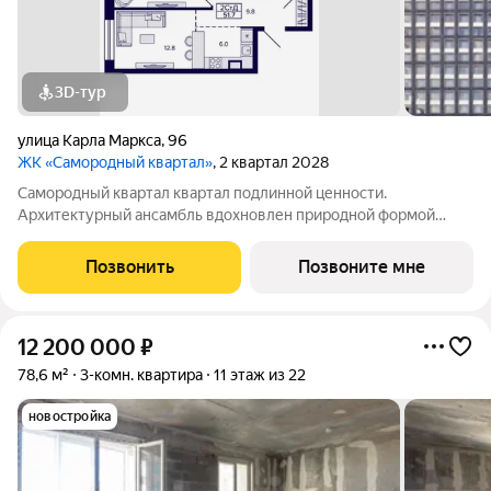
3D-тур
улица Карла Маркса
,
96
ЖК «Самородный квартал»
, 2 квартал 2028
Самородный квартал квартал подлинной ценности.
Архитектурный ансамбль вдохновлен природной формой
самородного золота и состоит из четырех башен со сложной
геометрией фасадов. Внутренний двор и места общего
Позвонить
Позвоните мне
пользования также содержат стилистические
12 200 000
₽
78,6 м²
3-комн. квартира
11 этаж из 22
новостройка