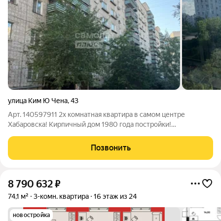
улица Ким Ю Чена
,
43
Арт. 140597911 2х комнатная квартира в самом центре
Хабаровска! Кирпичный дом 1980 года постройки!
Комфортный 8ой этаж. Состояние: чистая, ухоженная, теплая и
светлая. Общая площадь 46 м2,: комнаты 17 и 9,3 м2, кухня
Позвонить
6,4м2. Инфраструктура: Центр
8 790 632
₽
74,1 м²
3-комн. квартира
16 этаж из 24
новостройка