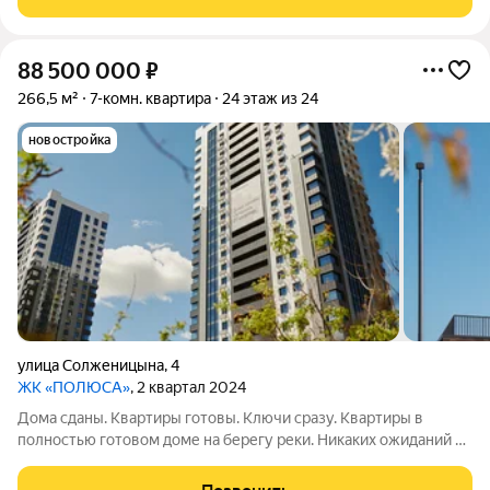
утренних пробежек и вечерних
88 500 000
₽
266,5 м²
7-комн. квартира
24 этаж из 24
новостройка
улица Солженицына
,
4
ЖК «ПОЛЮСА»
, 2 квартал 2024
Дома сданы. Квартиры готовы. Ключи сразу. Квартиры в
полностью готовом доме на берегу реки. Никаких ожиданий и
рендеров: спа-салон, кофейня и пункты выдачи уже работают.
А сквозной подъезд выводит прямо на набережную для