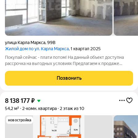
улица Карла Маркса
,
99В
Жилой дом по ул. Карла Маркса
, 1 квартал 2025
Покупай сейчас - плати потом! На данный объект доступна
рассрочка на выгодных условиях Предлагаем к продаже
просторную трехкомнатную квартиру в престижном жилом
комплексе "Огни Города" на ул. Карла Маркса. Квартира
Позвонить
расположена на 11 этаже, что
8 138 177
₽
54,2 м²
2-комн. квартира
2 этаж из 10
новостройка