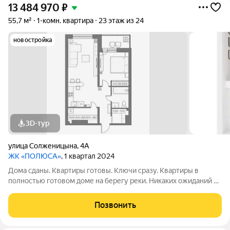
13 484 970
₽
55,7 м²
1-комн. квартира
23 этаж из 24
новостройка
3D-тур
улица Солженицына
,
4А
ЖК «ПОЛЮСА»
, 1 квартал 2024
Дома сданы. Квартиры готовы. Ключи сразу. Квартиры в
полностью готовом доме на берегу реки. Никаких ожиданий и
рендеров: спа-салон, кофейня и пункты выдачи уже работают.
А сквозной подъезд выводит прямо на набережную для
Позвонить
утренних пробежек и вечерних