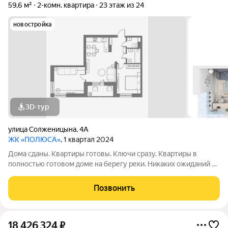
59,6 м²
2-комн. квартира
23 этаж из 24
новостройка
3D-тур
улица Солженицына
,
4А
ЖК «ПОЛЮСА»
, 1 квартал 2024
Дома сданы. Квартиры готовы. Ключи сразу. Квартиры в
полностью готовом доме на берегу реки. Никаких ожиданий и
рендеров: спа-салон, кофейня и пункты выдачи уже работают.
А сквозной подъезд выводит прямо на набережную для
Позвонить
утренних пробежек и вечерних
18 426 324
₽