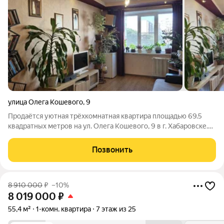
улица Олега Кошевого
,
9
Продаётся уютная трёхкомнатная квартира площадью 69.5
квадратных метров на ул. Олега Кошевого, 9 в г. Хабаровске.
Квартира расположена на пятом этаже десятиэтажного
панельного дома, построенного в 2005 году. Просторная
Позвонить
планировка включает три
8 910 000
₽
–10%
8 019 000
₽
55,4 м²
1-комн. квартира
7 этаж из 25