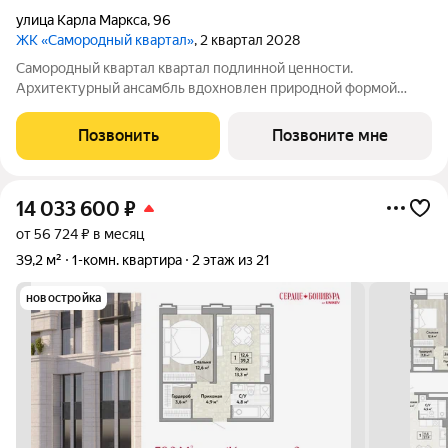
улица Карла Маркса
,
96
ЖК «Самородный квартал»
, 2 квартал 2028
Самородный квартал квартал подлинной ценности.
Архитектурный ансамбль вдохновлен природной формой
самородного золота и состоит из четырех башен со сложной
геометрией фасадов. Внутренний двор и места общего
Позвонить
Позвоните мне
пользования также содержат стилистические
14 033 600
₽
от 56 724 ₽ в месяц
39,2 м²
1-комн. квартира
2 этаж из 21
новостройка