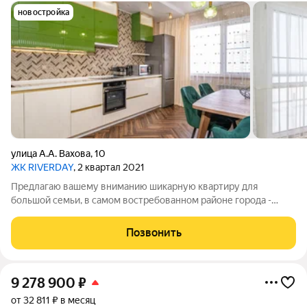
новостройка
улица А.А. Вахова
,
10
ЖК RIVERDAY
, 2 квартал 2021
Предлагаю вашему вниманию шикарную квартиру для
большой семьи, в самом востребованном районе города -
микрорайон "СТРОИТЕЛЬ", ул. Вахова. В квартире: 2 детских
комнаты, родительская спальня, гостиная, большая
Позвонить
изолированная кухня, гардеробная, 2
9 278 900
₽
от 32 811 ₽ в месяц