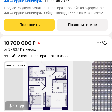
ЖК «Сердце Бонивура»
, 4 квартал 2027
Продаётся двухкомнатная квартира европейского формата в
ЖК «Сердце Бонивура». Общая площадь: 44,3 кв.м, жилая: 12,4
кв.м. Планировка включает спальню 12,4 кв.м, кухню-столовую
12,6 кв.м, кухню-нишу 6,1 кв.м, прихожую 5,5 кв.м и
Позвонить
Позвоните мне
гардеробную 2,3 кв.м.
10 700 000
₽
от 37 837 ₽ в месяц
44,5 м²
2-комн. квартира
4 этаж из 22
новостройка
3D-тур