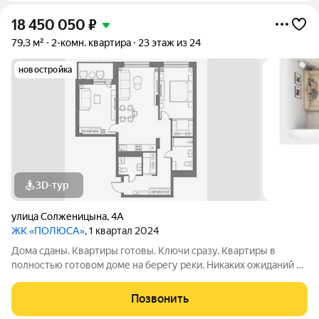
18 450 050
₽
79,3 м²
2-комн. квартира
23 этаж из 24
новостройка
3D-тур
улица Солженицына
,
4А
ЖК «ПОЛЮСА»
, 1 квартал 2024
Дома сданы. Квартиры готовы. Ключи сразу. Квартиры в
полностью готовом доме на берегу реки. Никаких ожиданий и
рендеров: спа-салон, кофейня и пункты выдачи уже работают.
А сквозной подъезд выводит прямо на набережную для
Позвонить
утренних пробежек и вечерних