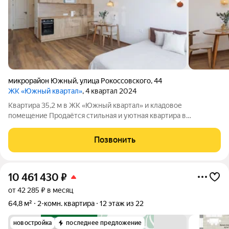
микрорайон Южный
,
улица Рокоссовского
,
44
ЖК «Южный квартал»
, 4 квартал 2024
Квартира 35,2 м в ЖК «Южный квартал» и кладовое
помещение Продаётся стильная и уютная квартира в
современном жилом комплексе «Южный квартал». Квартира
полностью готова к проживанию: выполнен дизайнерский
Позвонить
ремонт, установлена вся необходимая бытовая
10 461 430
₽
от 42 285 ₽ в месяц
64,8 м²
2-комн. квартира
12 этаж из 22
новостройка
последнее предложение