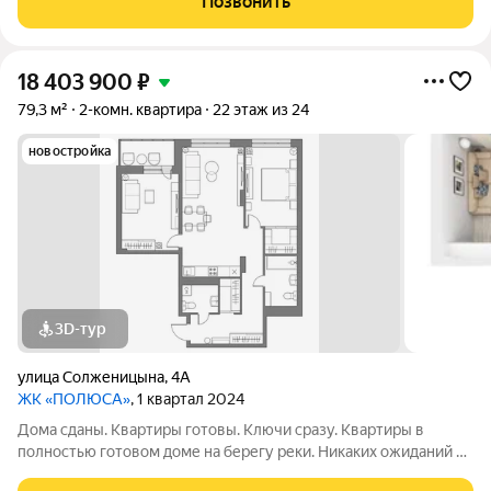
Позвонить
утренних пробежек и вечерних
18 403 900
₽
79,3 м²
2-комн. квартира
22 этаж из 24
новостройка
3D-тур
улица Солженицына
,
4А
ЖК «ПОЛЮСА»
, 1 квартал 2024
Дома сданы. Квартиры готовы. Ключи сразу. Квартиры в
полностью готовом доме на берегу реки. Никаких ожиданий и
рендеров: спа-салон, кофейня и пункты выдачи уже работают.