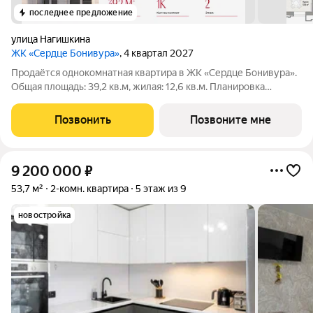
последнее предложение
улица Нагишкина
ЖК «Сердце Бонивура»
, 4 квартал 2027
Продаётся однокомнатная квартира в ЖК «Сердце Бонивура».
Общая площадь: 39,2 кв.м, жилая: 12,6 кв.м. Планировка
включает спальню 12,6 кв.м, кухню 13,3 кв.м, прихожую 4,9
кв.м и гардеробную 3,6 кв.м. Санузел 4,8 кв.м. Все окна
Позвонить
Позвоните мне
выходят на одну сторону.
9 200 000
₽
53,7 м²
2-комн. квартира
5 этаж из 9
новостройка