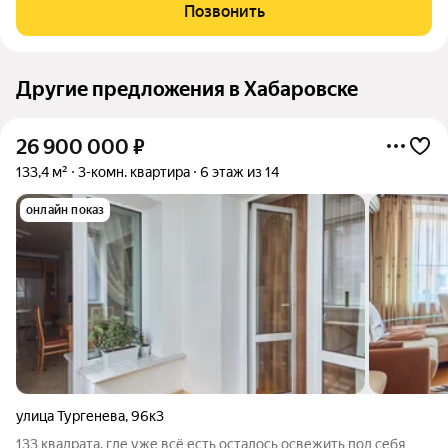
А сквозной подъезд выводит прямо на набережную для
Позвонить
утренних пробежек и вечерних
Другие предложения в Хабаровске
26 900 000
₽
133,4 м²
3-комн. квартира
6 этаж из 14
онлайн показ
улица Тургенева
,
96к3
133 квадрата, где уже всё есть осталось освежить под себя