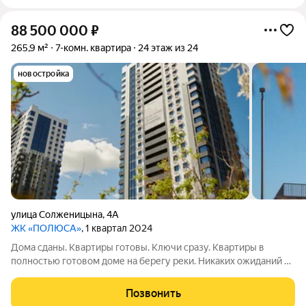
88 500 000
₽
265,9 м²
7-комн. квартира
24 этаж из 24
новостройка
улица Солженицына
,
4А
ЖК «ПОЛЮСА»
, 1 квартал 2024
Дома сданы. Квартиры готовы. Ключи сразу. Квартиры в
полностью готовом доме на берегу реки. Никаких ожиданий и
рендеров: спа-салон, кофейня и пункты выдачи уже работают.
А сквозной подъезд выводит прямо на набережную для
Позвонить
утренних пробежек и вечерних