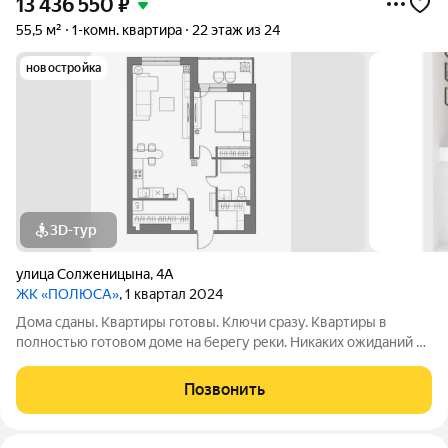
13 436 550
₽
55,5 м²
1-комн. квартира
22 этаж из 24
новостройка
3D-тур
улица Солженицына
,
4А
ЖК «ПОЛЮСА»
, 1 квартал 2024
Дома сданы. Квартиры готовы. Ключи сразу. Квартиры в
полностью готовом доме на берегу реки. Никаких ожиданий и
рендеров: спа-салон, кофейня и пункты выдачи уже работают.
А сквозной подъезд выводит прямо на набережную для
Позвонить
утренних пробежек и вечерних