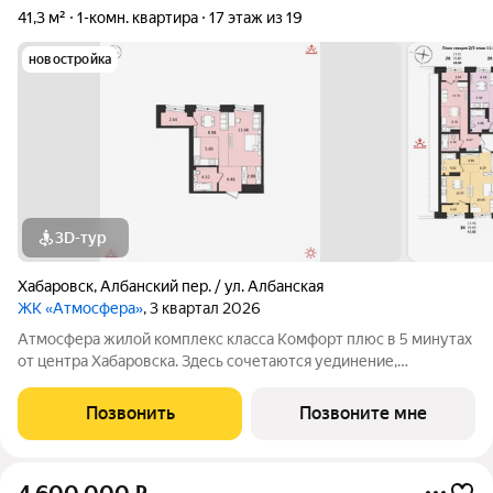
41,3 м²
1-комн. квартира
17 этаж из 19
новостройка
3D-тур
Хабаровск
,
Албанский пер. / ул. Албанская
ЖК «Атмосфера»
, 3 квартал 2026
Атмосфера жилой комплекс класса Комфорт плюс в 5 минутах
от центра Хабаровска. Здесь сочетаются уединение,
природное окружение и удобство городской инфраструктуры.
ПРЕИМУЩЕСТВА Путешествия в любом направлении удобны
Позвонить
Позвоните мне
благодаря транспортной развязке и