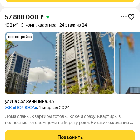
57 888 000
₽
192 м²
5-комн. квартира
24 этаж из 24
новостройка
улица Солженицына
,
4А
ЖК «ПОЛЮСА»
, 1 квартал 2024
Дома сданы. Квартиры готовы. Ключи сразу. Квартиры в
полностью готовом доме на берегу реки. Никаких ожиданий и
рендеров: спа-салон, кофейня и пункты выдачи уже работают.
А сквозной подъезд выводит прямо на набережную для
Позвонить