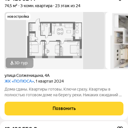
74,5 м²
3-комн. квартира
23 этаж из 24
новостройка
3D-тур
улица Солженицына
,
4А
ЖК «ПОЛЮСА»
, 1 квартал 2024
Дома сданы. Квартиры готовы. Ключи сразу. Квартиры в
полностью готовом доме на берегу реки. Никаких ожиданий и
рендеров: спа-салон, кофейня и пункты выдачи уже работают.
А сквозной подъезд выводит прямо на набережную для
Позвонить
утренних пробежек и вечерних