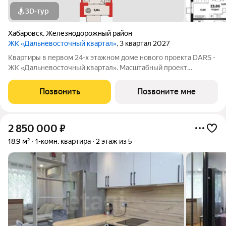
3D-тур
Хабаровск
,
Железнодорожный район
ЖК «Дальневосточный квартал»
, 3 квартал 2027
Квартиры в первом 24-х этажном доме нового проекта DARS -
ЖК «Дальневосточный квартал». Масштабный проект
комплексного развития территории, который меняет
представление о доступном и комфортном жилье в
Позвонить
Позвоните мне
Хабаровске. Это не просто точечная застройка, а
2 850 000
₽
18,9 м²
1-комн. квартира
2 этаж из 5