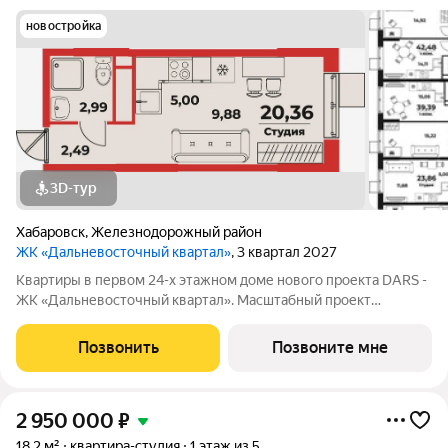
новостройка
3D-тур
Хабаровск
,
Железнодорожный район
ЖК «Дальневосточный квартал»
, 3 квартал 2027
Квартиры в первом 24-х этажном доме нового проекта DARS -
ЖК «Дальневосточный квартал». Масштабный проект
комплексного развития территории, который меняет
представление о доступном и комфортном жилье в
Позвонить
Позвоните мне
Хабаровске. Это не просто точечная застройка, а
2 950 000
₽
18,2 м²
квартира-студия
1 этаж из 5