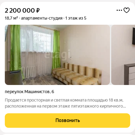
2 200 000
₽
18,7 м²
апартаменты-студия
1 этаж из 5
переулок Машинистов
,
6
Продается просторная и светлая комната площадью 18 кв.м,
расположенная на первом этаже пятиэтажного кирпичного
дома по адресу пер.Машинистов 6. Комната имеет
косметический ремонт и включает в себя отдельную кухню и
Позвонить
санузел. Район обладает всем