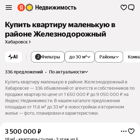
Купить квартиру маленькую в
районе Железнодорожный
Хабаровск
AI
Фильтры
до 30 м²
Районы
Комн
2
336 предложений
•
по актуальности
Купить квартиру маленькую в районе Железнодорожный в
Хабаровске — 336 объявлений от агентств и собственников по
продаже квартир по цене от 1 650 000 ₽ до 9 050 000 ₽ на
Яндекс Недвижимости. В нашем каталоге предложения
площадью от 11,6 м² до 33 м² в новостройках и вторичном
жилье — фото, планировки и характеристики.
3 500 000
₽
18 м²
квартира-студия
3 этаж из 5