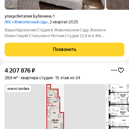
улица Виталия Бубенина
,
1
ЖК «Живописный сад»
, 2 квартал 2025
Ваша Идеальная Студия в Живописном Саду Жизни и
Инвестиций Стильная и Уютная Студия 22,8 м в ЖК
Живописный сад ваш идеальный дом и выгодная инвестиция!
Представьте себе квартиру, где каждый элемент продуман до
Позвонить
мелочей, а комфорт становится частью
4 207 876
₽
28,9 м²
квартира-студия
15 этаж из 24
новостройка