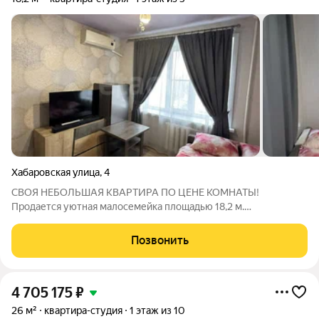
Хабаровская улица
,
4
СВОЯ НЕБОЛЬШАЯ КВАРТИРА ПО ЦЕНЕ КОМНАТЫ!
Продается уютная малосемейка площадью 18,2 м.
Собственный санузел Удобный 1 этаж Кирпичный дом
Отличный вариант для проживания или сдачи в аренду
Позвонить
Комната светлая, теплая и полностью готова к заселению.
4 705 175
₽
26 м²
квартира-студия
1 этаж из 10