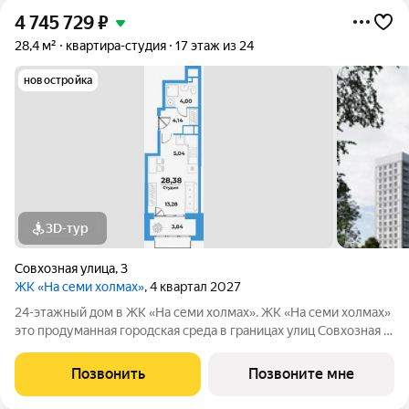
4 745 729
₽
28,4 м²
квартира-студия
17 этаж из 24
новостройка
3D-тур
Совхозная улица
,
3
ЖК «На семи холмах»
, 4 квартал 2027
24-этажный дом в ЖК «На семи холмах». ЖК «На семи холмах»
это продуманная городская среда в границах улиц Совхозная и
Трёхгорная, где жилые дома и коммерческие пространства
создают гармоничную атмосферу для жизни, работы и отдыха.
Позвонить
Позвоните мне
Архитектурную