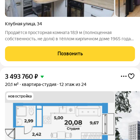
Клубная улица
,
34
Продаётся просторная комната 18,9 м (полноценная
собственность, не доля) в тёплом кирпичном доме 1965 года
постройки. Отличное состояние сделан свежий ремонт:
натяжной потолок, коммерческий линолеум, выровнены
Позвонить
стены, заменена проводка на медную,
3 493 760
₽
20,1 м²
квартира-студия
12 этаж из 24
новостройка