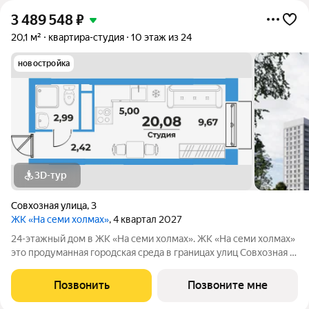
3 489 548
₽
20,1 м²
квартира-студия
10 этаж из 24
новостройка
3D-тур
Совхозная улица
,
3
ЖК «На семи холмах»
, 4 квартал 2027
24-этажный дом в ЖК «На семи холмах». ЖК «На семи холмах»
это продуманная городская среда в границах улиц Совхозная и
Трёхгорная, где жилые дома и коммерческие пространства
создают гармоничную атмосферу для жизни, работы и отдыха.
Позвонить
Позвоните мне
Архитектурную