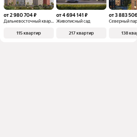
от 2 980 704 ₽
от 4 694 141 ₽
от 3 883 506
Дальневосточный квартал
Живописный сад
Северный па
115 квартир
217 квартир
138 кв