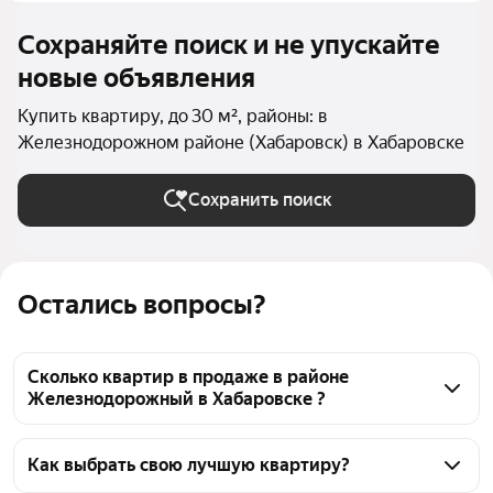
Сохраняйте поиск и не упускайте
новые объявления
Купить квартиру, до 30 м², районы: в
Железнодорожном районе (Хабаровск) в Хабаровске
Сохранить поиск
Остались вопросы?
Сколько квартир в продаже в районе
Железнодорожный в Хабаровске ?
На Яндекс Недвижимости в продаже в районе 
Железнодорожный в Хабаровске 336 квартир, из 
Как выбрать свою лучшую квартиру?
них 72 объявления от агентств, 264 объявления от 