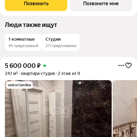
инфраструктурным объектам и транспортным артериям
Позвонить
Позвоните мне
города, но при этом на достаточном удалении
Люди также ищут
1-комнатные
Студии
65 предложений
271 предложение
5 600 000
₽
24,1 м²
квартира-студия
2 этаж из 9
новостройка