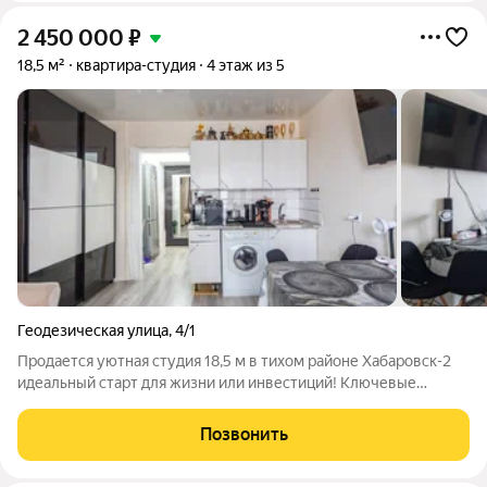
2 450 000
₽
18,5 м²
квартира-студия
4 этаж из 5
Геодезическая улица
,
4/1
Продается уютная студия 18,5 м в тихом районе Хабаровск-2
идеальный старт для жизни или инвестиций! Ключевые
преимущества: Тихий спальный район спокойствие,
безопасность, развитая инфраструктура (магазины, транспорт,
Позвонить
школы рядом). Тёплая и