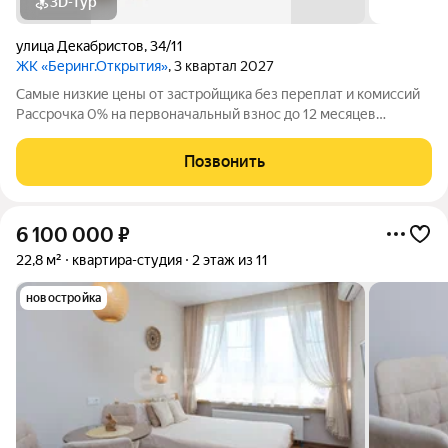
3D-тур
улица Декабристов
,
34/11
ЖК «Беринг.Открытия»
, 3 квартал 2027
Самые низкие цены от застройщика без переплат и комиссий
Рассрочка 0% на первоначальный взнос до 12 месяцев
Квартира-студия без первоначального взноса. Балкон с
панорамным остеклением как персональная зона отдыха,
Позвонить
работы или место хранения. Идеальный
6 100 000
₽
22,8 м²
квартира-студия
2 этаж из 11
новостройка