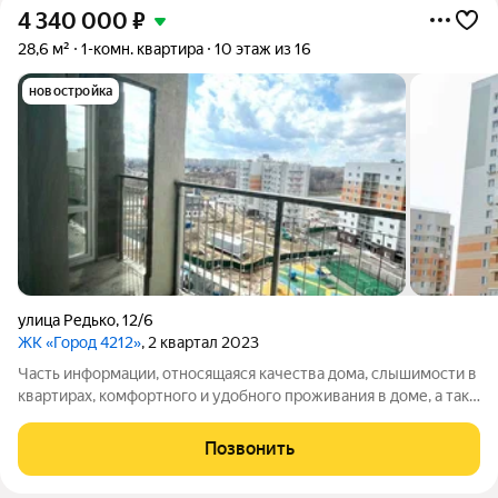
4 340 000
₽
28,6 м²
1-комн. квартира
10 этаж из 16
новостройка
улица Редько
,
12/6
ЖК «Город 4212»
, 2 квартал 2023
Часть информации, относящаяся качества дома, слышимости в
квартирах, комфортного и удобного проживания в доме, а так
же в районе получена от жителей данного дома и
соответствует правде ) Новый ЖК, новый район 70 %
Позвонить
новостройки, растет масштаб