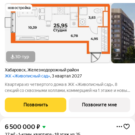
новостройка
3D-тур
Хабаровск
,
Железнодорожный район
ЖК «Живописный сад»
, 3 квартал 2027
Квартира из четвертого дома в ЖК «Живописный сад», 8
секций со сквозными холлами, коммерцией на 1 этаже и новым
детским садом поблизости. ЖК «Живописный сад» это
гармония жизни с природой. Масштабный проект в
Позвонить
Позвоните мне
перспективном динамично развивающемся
6 500 000
₽
27 м²
1-комн. квартира
18 этаж из 25