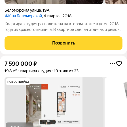
Беломорская улица
,
19А
ЖК на Беломорской
, 4 квартал 2018
Квартира- студия расположена на втором этаже в доме 2018
года из красного кирпича. В квартире сделан отличный ремонт,
встроенный шкаф купе, натяжные потолки с софитами,
санузел совмещен и в кафеле, добротная железная входная
Позвонить
дверь, домофон,
7 590 000
₽
19,8 м²
квартира-студия
19 этаж из 23
новостройка