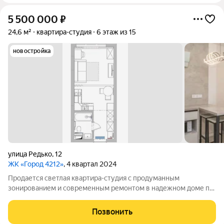
5 500 000
₽
24,6 м²
квартира-студия
6 этаж из 15
новостройка
улица Редько
,
12
ЖК «Город 4212»
, 4 квартал 2024
Продается светлая квартира-студия с продуманным
зонированием и современным ремонтом в надежном доме по
адресу: ул. Редько, 12, Хабаровск. Идеальный вариант для
первого жилья, молодой семьи или сдачи в аренду. Заезжай и
Позвонить
живи! Локация и