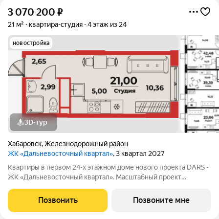
3 070 200
₽
21 м²
квартира-студия
4 этаж из 24
новостройка
3D-тур
Хабаровск
,
Железнодорожный район
ЖК «Дальневосточный квартал»
, 3 квартал 2027
Квартиры в первом 24-х этажном доме нового проекта DARS -
ЖК «Дальневосточный квартал». Масштабный проект
комплексного развития территории, который меняет
представление о доступном и комфортном жилье в
Позвонить
Позвоните мне
Хабаровске. Это не просто точечная застройка, а