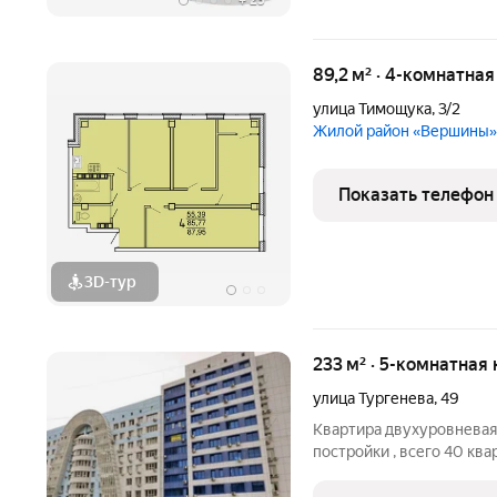
+
23
89,2 м² · 4-комнатна
улица Тимощука
,
3/2
Жилой район «Вершины»
Показать телефон
3D-тур
233 м² · 5-комнатная 
улица Тургенева
,
49
Квартира двухуровневая
постройки , всего 40 кв
видеонаблюдение, консь
территория с парковкой