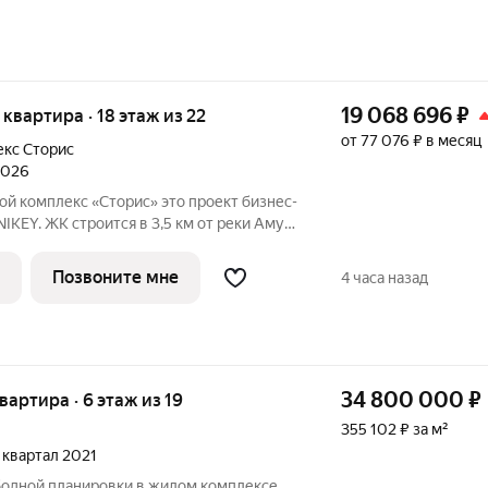
19 068 696
₽
я квартира · 18 этаж из 22
от 77 076 ₽ в месяц
кс Сторис
 2026
с «Сторис» это проект бизнес-
IKEY. ЖК строится в 3,5 км от реки Амур.
ырёх башен: «Отдых», «Бизнес»,
». В проекте предусмотрены
Позвоните мне
4 часа назад
34 800 000
₽
квартира · 6 этаж из 19
355 102 ₽ за м²
1 квартал 2021
бодной планировки в жилом комплексе