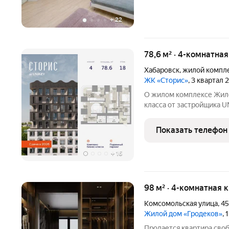
+
22
78,6 м² · 4-комнатна
Хабаровск
,
жилой компле
ЖК «Сторис»
, 3 квартал
О жилом комплексе Жилой комплек
класса от застройщика UN
Комплекс состоит из чет
«Детство» и «Интеллект
Показать телефон
общественные
+
16
98 м² · 4-комнатная 
Комсомольская улица
,
45
Жилой дом «Гродеков»
, 
Продается квартира сво