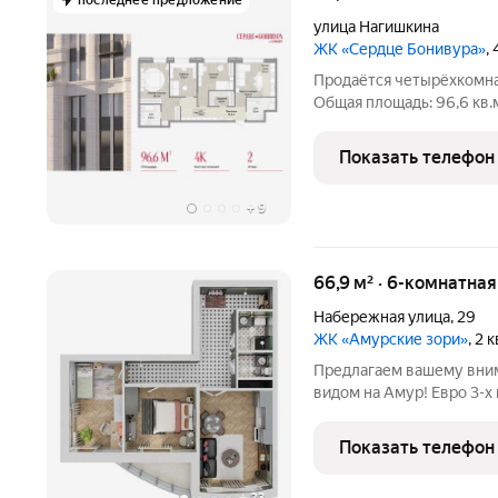
последнее предложение
улица Нагишкина
ЖК «Сердце Бонивура»
,
Продаётся четырёхкомна
Общая площадь: 96,6 кв.м
мастер-спальню 20,7 кв.м,
кухню-столовую 13,4 кв.м
Показать телефон
+
9
66,9 м² · 6-комнатна
Набережная улица
,
29
ЖК «Амурские зори»
, 2 
Предлагаем вашему вни
видом на Амур! Евро 3-х
реализации любого дизайн
Увеличенного размера о
Показать телефон
помещение с