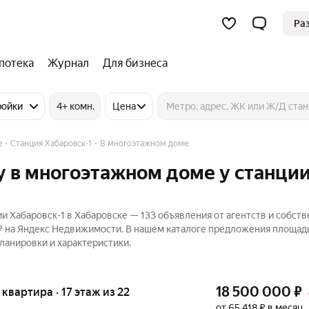
Ра
потека
Журнал
Для бизнеса
ройки
4+ комн.
Цена
е
Станция Хабаровск-1
В многоэтажном доме
 в многоэтажном доме у станци
и Хабаровск-1 в Хабаровске — 133 объявления от агентств и собст
 ₽ на Яндекс Недвижимости. В нашем каталоге предложения площад
планировки и характеристики.
18 500 000
₽
я квартира · 17 этаж из 22
от 65 418 ₽ в месяц