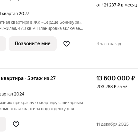
от 121 237 ₽ в месяц
 4 квартал 2027
тная квартира в ЖК «Сердце Бонивура».
, жилая: 47,3 кв.м. Планировка включает
 спальню 14,8 кв.м, кабинет 11,6 кв.м,
, кухню-нишу 5,4 кв.м, прихожую 13,2
Позвоните мне
4 часа назад
13 600 000
₽
я квартира · 5 этаж из 27
203 288 ₽ за м²
квартал 2024
манию прекрасную квартиру с шикарным
 комнатная квартира под отделку для
 проекта: - Потолки 2,8 метров -
кна, выходящие на Амур - Просторное
11 декабря 2025