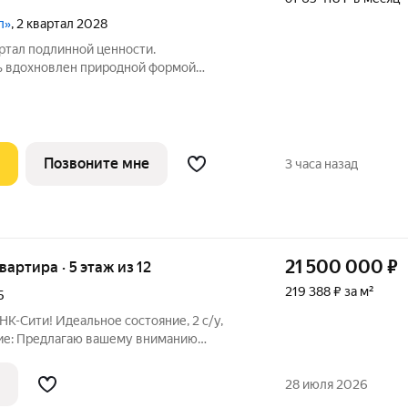
л»
, 2 квартал 2028
ь вдохновлен природной формой
стоит из четырех башен со сложной
утренний двор и места общего
ржат стилистические
Позвоните мне
3 часа назад
21 500 000
₽
квартира · 5 этаж из 12
219 388 ₽ за м²
Б
НК-Сити! Идеальное состояние, 2 с/у,
ие: Предлагаю вашему вниманию
 квартиру в престижном районе НК-
 и переплат.
28 июля 2026
ова