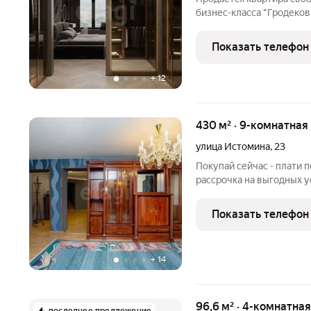
бизнес-класса "Гродеков" эксклюзивное предложение 
ценителей комфорта и ст
окна выходят на ул. Комсомольскую и
Показать телефон
панорамный вид на
+
12
430 м² · 9-комнатная
улица Истомина
,
23
Покупай сейчас - плати 
рассрочка на выгодных 
двухуровневая квартира
на пересечении Уссурийс
Показать телефон
обеспечивает отличную
+
14
96,6 м² · 4-комнатна