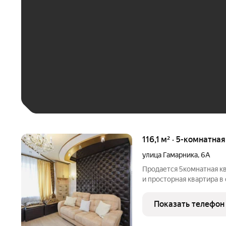
До 30 тыс. ₽
До 50 тыс. ₽
До 70 тыс. ₽
Больше 100 тыс. ₽
116,1 м² · 5-комнатна
улица Гамарника
,
6А
Продается 5комнатная кв
и просторная квартира в 
тихом и спокойном месте
детская площадка, подъ
Показать телефон
утеплены. Вся