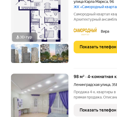
улица Карла Маркса
,
96
ЖК «Самородный кварта
Самородный квартал квартал подлинной ценности.
Архитектурный ансамбл
самородного золота и со
геометрией фасадов. Вн
Вира
пользования также соде
3D-тур
+
4
Показать телефон
98 м² · 4-комнатная 
Ленинградская улица
,
35
Продажа 4-к. квартиры в 
прямая продажа. Описан
просторную 4-комнатную
Сити. Продажа от собственника без комиссий
Показать телефон
Квартира полностью гот