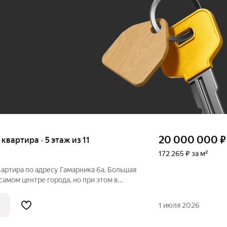
До 100 тыс. ₽
20 000 000
₽
я квартира · 5 этаж из 11
172 265 ₽ за м²
артира по адресу Гамарника 6а. Большая
самом центре города, но при этом в
. Закрытый двор с камерами, во дворе
езд чистый и ухоженный. Лоджии
1 июля 2026