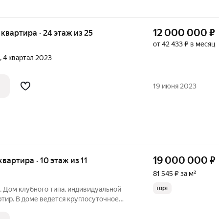
12 000 000
₽
я квартира · 24 этаж из 25
от 42 433 ₽ в месяц
, 4 квартал 2023
19 июня 2023
19 000 000
₽
квартира · 10 этаж из 11
81 545 ₽ за м²
торг
. Дом клубного типа, индивидуальной
артир. В доме ведется круглосуточное
ерж, охраняемая огороженная
, и подземным паркингом, ухоженный