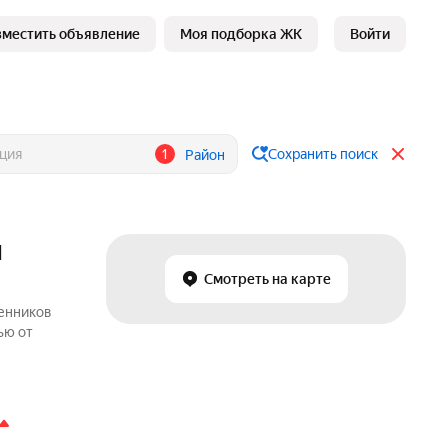
зместить объявление
Моя подборка ЖК
Войти
1
Сохранить поиск
Район
и
Смотреть на карте
венников
ью от