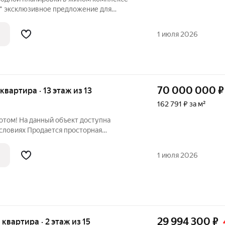
для
атуса! Квартира находится на 6 этаже,
з них открывается
1 июля 2026
70 000 000
₽
 квартира · 13 этаж из 13
162 791 ₽ за м²
потом! На данный объект доступна
условиях Продается просторная
 в отличном состоянии, расположенная
кого бульвара и улицы Истомина, что
1 июля 2026
29 994 300
₽
я квартира · 2 этаж из 15