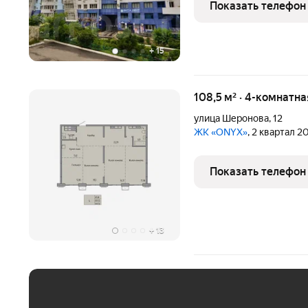
Показать телефон
подъезд и прилегающая
+
15
108,5 м² · 4-комнатн
улица Шеронова
,
12
ЖК «ONYX»
, 2 квартал 2
Показать телефон
+
13
ЕЖЕМЕСЯЧНЫЙ ПЛАТЁ