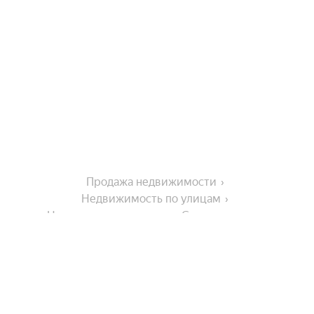
Продажа недвижимости
Недвижимость по улицам
Недвижимость по улице Северная улица
Города в области
Ейск