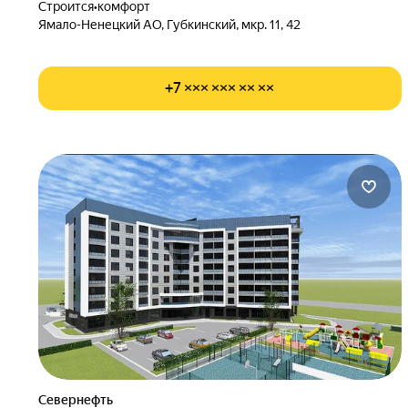
Строится
•
комфорт
Ямало-Ненецкий АО, Губкинский, мкр. 11, 42
+7 ××× ××× ×× ××
Севернефть