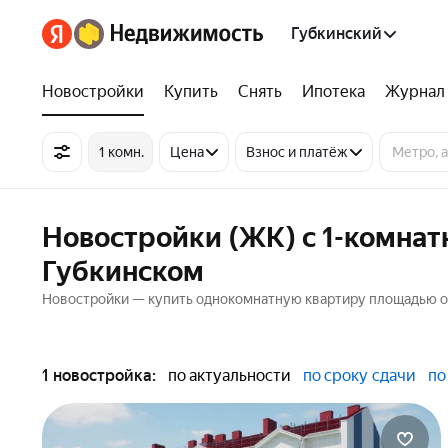
Губкинский
Новостройки
Купить
Снять
Ипотека
Журнал
1 комн.
Цена
Взнос и платёж
Новостройки (ЖК) с 1-комна
Губкинском
Новостройки — купить однокомнатную квартиру площадью от 
1 новостройка:
по актуальности
по сроку сдачи
по