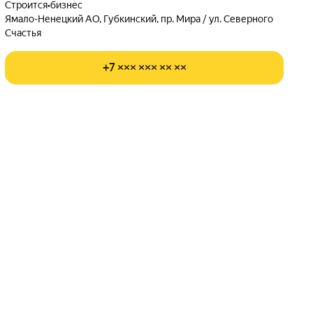
Строится
•
бизнес
Ямало-Ненецкий АО, Губкинский, пр. Мира / ул. Северного
Счастья
+7 ××× ××× ×× ××