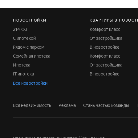
Выберите в фильтре подходящие условия сделки -
НОВОСТРОЙКИ
КВАРТИРЫ В НОВОСТ
214-ФЗ
Комфорт класс
С ипотекой
От застройщика
Рядом с парком
В новостройке
Семейная ипотека
Комфорт класс
Ипотека
От застройщика
IT ипотека
В новостройке
Все новостройки
Вся недвижимость
Реклама
Стань частью команды