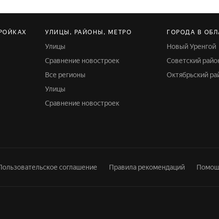
 например, в рассрочку
РОЙКАХ
УЛИЦЫ, РАЙОНЫ, МЕТРО
ГОРОДА В ОБ
Улицы
Новый Уренгой
Сравнение новостроек
Советский райо
Все регионы
Октябрьский ра
Улицы
Сравнение новостроек
Пользовательское соглашение
Правила рекомендаций
Помощ