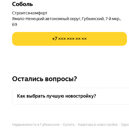
Соболь
Строится
•
комфорт
Ямало-Ненецкий автономный округ, Губкинский, 7-й мкр.,
69
+7 ××× ××× ×× ××
Остались вопросы?
Как выбрать лучшую новостройку?
Воспользуйтесь тепловой картой для оценки инфр
Для легкого выбора подходящей новостройки в ве
Недвижимость в Губкинском
Купить
Квартира в новостройке
Одн
Помимо удобной сортировки по цене вы можете о