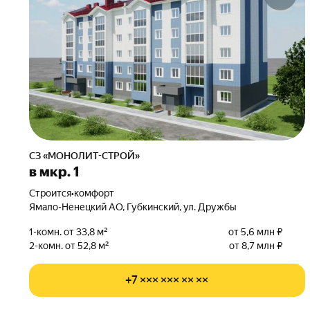
СЗ «МОНОЛИТ-СТРОЙ»
в мкр. 1
Строится
•
комфорт
Ямало-Ненецкий АО, Губкинский, ул. Дружбы
1-комн. от 33,8 м²
от 5,6 млн ₽
2-комн. от 52,8 м²
от 8,7 млн ₽
+7 ××× ××× ×× ××