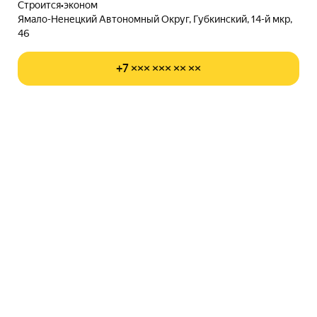
Строится
•
эконом
Ямало-Ненецкий Автономный Округ, Губкинский, 14-й мкр,
46
+7 ××× ××× ×× ××