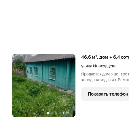
46,6 м², дом + 6,4 со
улица Иноходцева
Продается дом в центре г
холодная вода, газ. Рем
постройки, гараж со смо
доступности: аптека, Маг
Показать телефон
+
14