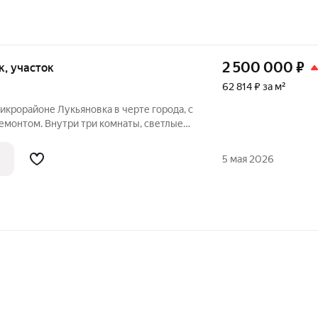
2 500 000
₽
ок, участок
62 814 ₽ за м²
оне Лукьяновка в черте города, с
монтом. Внутри три комнаты, светлые
ровка и дизайн создают атмосферу уюта.
одключены: центральное
5 мая 2026