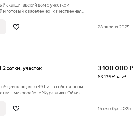
ый скандинавский дом с участком!
овый к заселению! Качественная
28 апреля 2025
3 100 000
₽
 4,2 сотки, участок
63 136 ₽ за м²
а общей площадью 49.1 м на собственном
сотки в микрорайоне Журавлики. Объект
 к комфортному проживанию: выполнена
ановлены новые радиаторы отопления,
15 октября 2025