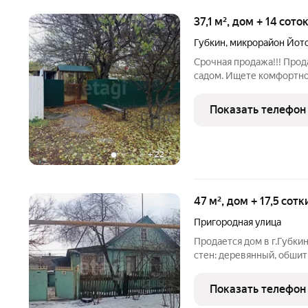
37,1 м², дом + 14 сото
Губкин
,
микрорайон Йот
Срочная продажа!!! Прод
садом. Ищете комфортно
отличное решение для ва
37.1 кв.м. полезной пло
Показать телефон
подходящие
+
22
47 м², дом + 17,5 сот
Пригородная улица
Продается дом в г.Губки
стен: деревянный, обши
электричество, газ, вода
канализационной трубы (
Показать телефон
окна. Светлый, уютный д