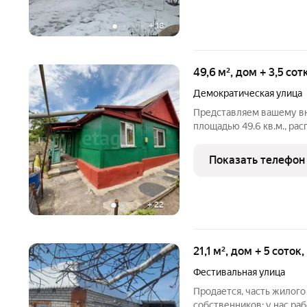
+
18
49,6 м², дом + 3,5 со
Демократическая улица
Представляем вашему в
площадью 49.6 кв.м., ра
идеальное место для тех
городской жизни, не отк
Показать телефон
коммуникации в доме дл
+
22
21,1 м², дом + 5 соток
Фестивальная улица
Продается, часть жилого
собственников: у нас ра