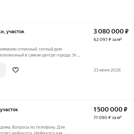
3 080 000
₽
тки, участок
62 097 ₽ за м²
ниманию отличный, теплый дом
сположенный в самом центре города. Это
, кто ценит комфорт и удобство
азываясь от домашнего уюта. Все
23 июня 2026
я
1 500 000
₽
, участок
71 090 ₽ за м²
 дома. Вопросы по телефону. Для
ботает нейросеть. Нейросеть как