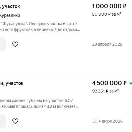
1 000 000
₽
и, участок
50 000 ₽ за м²
Журавлики
 "Журавушка". Площадь участка 6 соток,
ии есть фруктовые деревья. Для отдыха
ой кирпичный дом. Удобное
0 метров отделяют вас от остановки
28 апреля 2025
4 500 000
₽
тки, участок
93 361 ₽ за м²
ьном районе Губкина на участке 6,07
. Общая площадь дома 48,2 м включает
аты, кухню и просторную прихожую, что
фортного проживания. Конструкция из
30 января 2026