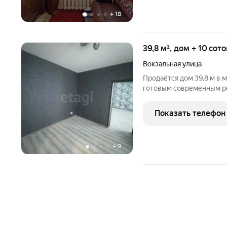
+
18
39,8 м², дом + 10 сот
Вокзальная улица
Продаётся дом 39,8 м в микрорай
готовым современным ре
тона, продуманная плани
Все коммуникации уже п
Показать телефон
водоснабжение,
+
9