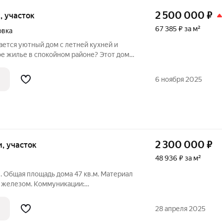
2 500 000
₽
к, участок
67 385 ₽ за м²
овка
ается уютный дом с летней кухней и
е жилье в спокойном районе? Этот дом
с! Характеристики: Общая площадь дома:
щади. Просторные 2 комнаты, идеально
6 ноября 2025
2 300 000
₽
ки, участок
48 936 ₽ за м²
н. Общая площадь дома 47 кв.м. Материал
т железом. Коммуникации:
 заведены в дом, сделан вывод
септик). Высокие потолки. Пластиковые
28 апреля 2025
ом