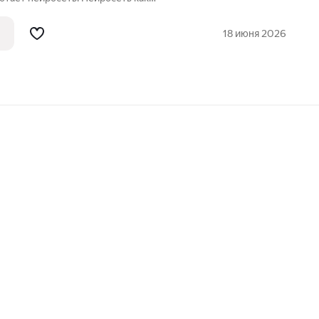
учится Иногда в нейросети происходят
 несоответствие информации позвоните
18 июня 2026