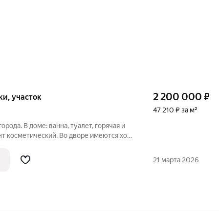
2 200 000
₽
тки, участок
47 210 ₽ за м²
орода. В доме: ванна, туалет, горячая и
онт косметический. Во дворе имеются хоз.
тровой ямой, огород. В шаговой
нинт, Пятерочка детский сад, зона отдыха
21 марта 2026