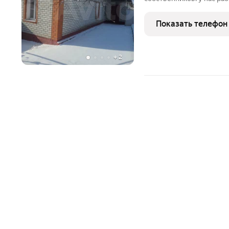
маленький ребенок -она 
сбои. Если вы заметили
Показать телефон
нам и мы все исправим
+
2