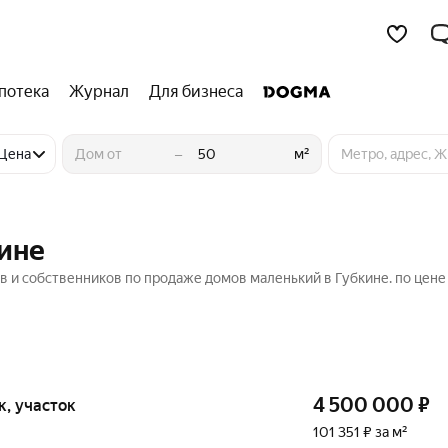
потека
Журнал
Для бизнеса
–
Цена
м²
ине
в и собственников по продаже домов маленький в Губкине. по цене
4 500 000
₽
ок, участок
101 351 ₽ за м²