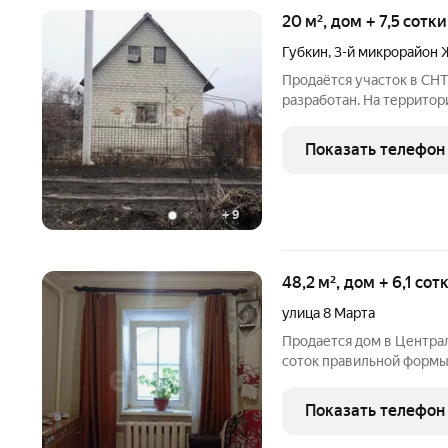
20 м², дом + 7,5 сотк
Губкин
,
3-й микрорайон 
Продаётся участок в СНТ
разработан. На территор
на участке есть небольш
расположение: Всего 50
Показать телефон
общественного
+
9
48,2 м², дом + 6,1 со
улица 8 Марта
Продается дом в Централ
соток правильной формы
три изолированные комн
создает основу для ком
Показать телефон
газобетонных