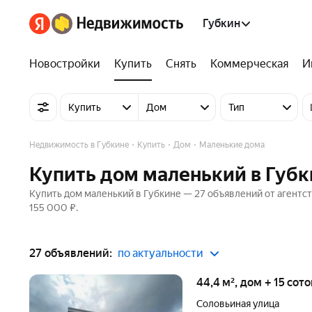
Губкин
Новостройки
Купить
Снять
Коммерческая
И
Купить
Дом
Тип
Недвижимость в Губкине
Купить
Дом
Маленькие дома
Купить дом маленький в Губк
Купить дом маленький в Губкине — 27 объявлений от агентст
155 000 ₽.
27 объявлений:
по актуальности
44,4 м², дом + 15 сот
Соловьиная улица