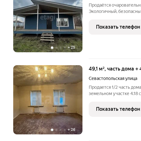
Продаётся очаровательн
Экологичный, безопасный и гот
огнезащитная обработка покрашен внутри и снаружи (Tikkurila)
Электричество 380 В идеально для комфортной жизни и
Показать телефон
хозяйства
+
25
49,1 м², часть дома +
Севастопольская улица
Продается 1/2 часть дом
земельном участке 4.18 
отличается готовностью
замена электрики и уст
Показать телефон
работающие
+
26