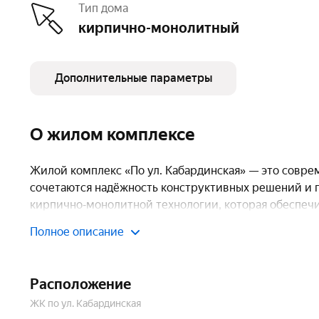
Тип дома
кирпично-монолитный
Дополнительные параметры
Этажность
21
Паркинг, машиноместа
подземный – 32,
О жилом комплексе
открытый – 10
Очереди
1
Жилой комплекс «По ул. Кабардинская» — это совре
сочетаются надёжность конструктивных решений и 
Безбарьерная среда
есть
кирпично‑монолитной технологии, которая обеспеч
Спортивная площадка
есть
службы. Благодаря этой технологии в квартирах п
Полное описание
хорошо удерживают тепло, а уровень шумоизоляци
В комплексе представлен разнообразный выбор ква
Расположение
учётом потребностей семьи:
ЖК по ул. Кабардинская