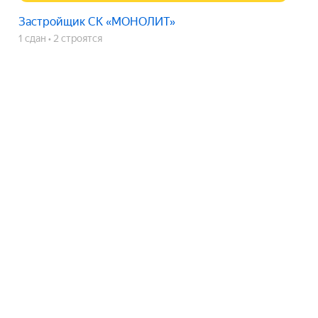
Застройщик СК «МОНОЛИТ»
1 сдан
2 строятся
ЖК по ул. Кабардинская
срок сдачи
сдан
Показать телефон
Застройщик СК «МОНОЛИТ»
1 сдан
2 строятся