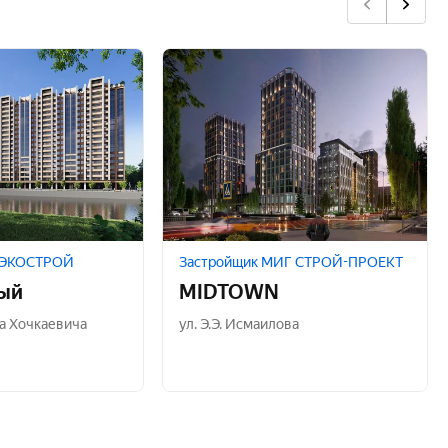
К ЭКОСТРОЙ
Застройщик МИГ СТРОЙ-ПРОЕКТ
ый
MIDTOWN
а Хочкаевича
ул. Э.Э. Исмаилова