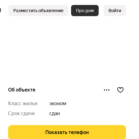
Разместить объявление
Про дом
Войти
Об объекте
класс жилья
эконом
срок сдачи
сдан
Показать телефон