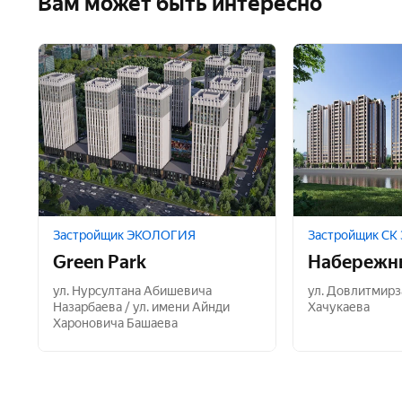
Вам может быть интересно
Застройщик ЭКОЛОГИЯ
Застройщик С
Green Park
Набережн
ул. Нурсултана Абишевича
ул. Довлитмирз
Назарбаева / ул. имени Айнди
Хачукаева
Хароновича Башаева