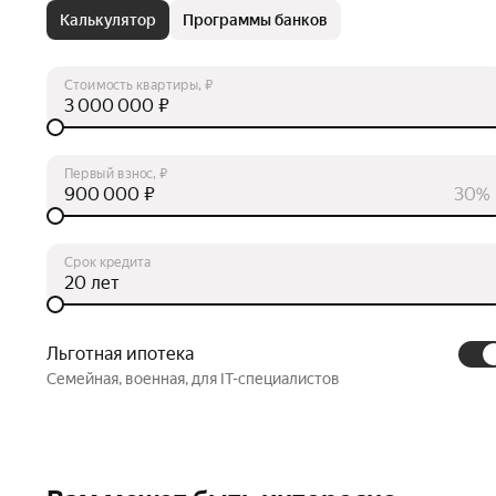
Калькулятор
Программы банков
Стоимость квартиры, ₽
₽
Первый взнос, ₽
₽
30%
Срок кредита
лет
Льготная ипотека
Семейная, военная, для IT-специалистов