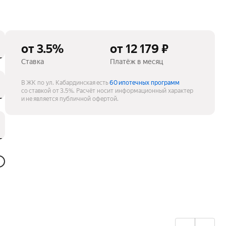
от 3.5%
от 12 179 ₽
Ставка
Платёж в месяц
В ЖК по ул. Кабардинская есть
60 ипотечных программ
со ставкой от 3.5%.
Расчёт носит информационный характер
и не является публичной офертой.