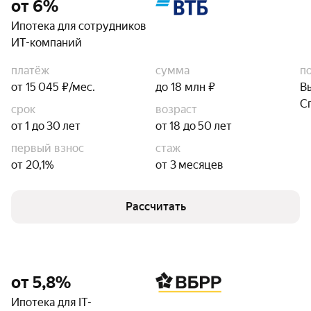
от 6%
Ипотека для сотрудников
ИТ-компаний
платёж
сумма
п
от 15 045 ₽/мес.
до 18 млн ₽
В
С
срок
возраст
от 1 до 30 лет
от 18 до 50 лет
первый взнос
стаж
от 20,1%
от 3 месяцев
Рассчитать
от 5,8%
Ипотека для IT-