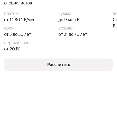
специалистов
платёж
сумма
п
от 14 804 ₽/мес.
до 9 млн ₽
С
В
срок
возраст
от 5 до 30 лет
от 21 до 70 лет
первый взнос
от 20,1%
Рассчитать