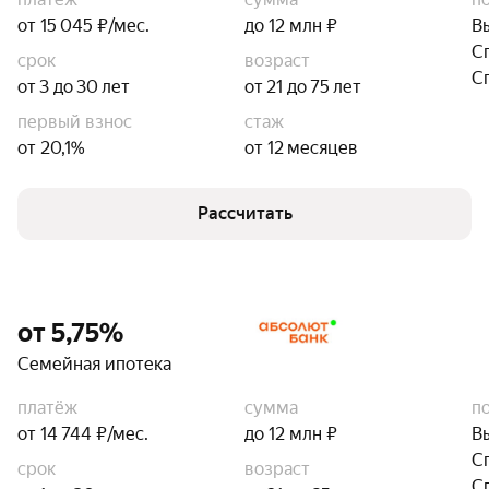
от 15 045 ₽/мес.
до 12 млн ₽
В
С
срок
возраст
С
от 3 до 30 лет
от 21 до 75 лет
первый взнос
стаж
от 20,1%
от 12 месяцев
Рассчитать
от 5,75%
Семейная ипотека
платёж
сумма
п
от 14 744 ₽/мес.
до 12 млн ₽
В
С
срок
возраст
С