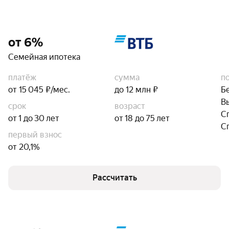
от 6%
Семейная ипотека
платёж
сумма
п
от 15 045 ₽/мес.
до 12 млн ₽
Б
В
срок
возраст
С
от 1 до 30 лет
от 18 до 75 лет
С
первый взнос
от 20,1%
Рассчитать