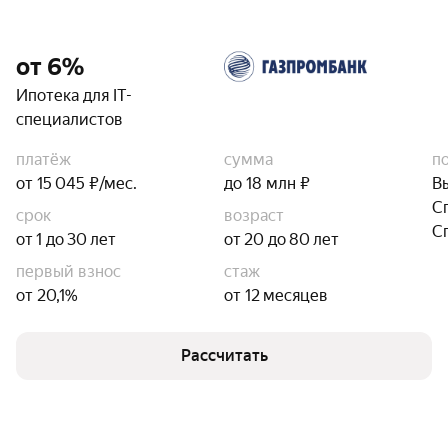
от 6%
Ипотека для IT-
специалистов
платёж
сумма
п
от 15 045 ₽/мес.
до 18 млн ₽
В
С
срок
возраст
С
от 1 до 30 лет
от 20 до 80 лет
первый взнос
стаж
от 20,1%
от 12 месяцев
Рассчитать