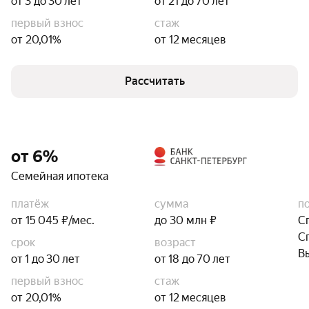
от 3 до 30 лет
от 21 до 70 лет
первый взнос
стаж
от 20,01%
от 12 месяцев
Рассчитать
от 6%
Семейная ипотека
платёж
сумма
п
от 15 045 ₽/мес.
до 30 млн ₽
С
С
срок
возраст
В
от 1 до 30 лет
от 18 до 70 лет
первый взнос
стаж
от 20,01%
от 12 месяцев