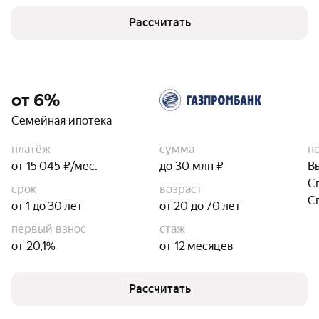
Рассчитать
от 6%
Семейная ипотека
платёж
сумма
п
от 15 045 ₽/мес.
до 30 млн ₽
В
С
срок
возраст
С
от 1 до 30 лет
от 20 до 70 лет
первый взнос
стаж
от 20,1%
от 12 месяцев
Рассчитать