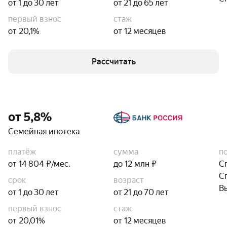
от 1 до 30 лет
от 21 до 65 лет
первый взнос
стаж
от 20,1%
от 12 месяцев
Рассчитать
от 5,8%
Семейная ипотека
платёж
сумма
п
от 14 804 ₽/мес.
до 12 млн ₽
С
С
срок
возраст
В
от 1 до 30 лет
от 21 до 70 лет
первый взнос
стаж
от 20,01%
от 12 месяцев