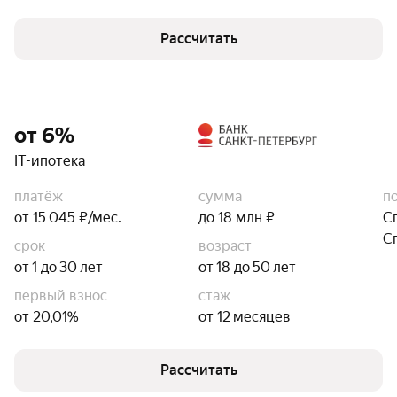
Рассчитать
от 6%
IT-ипотека
платёж
сумма
п
от 15 045 ₽/мес.
до 18 млн ₽
С
С
срок
возраст
от 1 до 30 лет
от 18 до 50 лет
первый взнос
стаж
от 20,01%
от 12 месяцев
Рассчитать