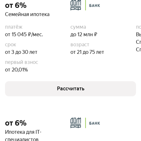
от 6%
Семейная ипотека
платёж
сумма
п
от 15 045 ₽/мес.
до 12 млн ₽
В
С
срок
возраст
С
от 3 до 30 лет
от 21 до 75 лет
первый взнос
от 20,01%
Рассчитать
от 6%
Ипотека для IT-
специалистов