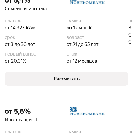
от 5,4%
Семейная ипотека
платёж
сумма
п
от 14 327 ₽/мес.
до 12 млн ₽
В
С
срок
возраст
С
от 3 до 30 лет
от 21 до 65 лет
первый взнос
стаж
от 20,01%
от 12 месяцев
Рассчитать
от 5,6%
Ипотека для IT
платёж
сумма
п