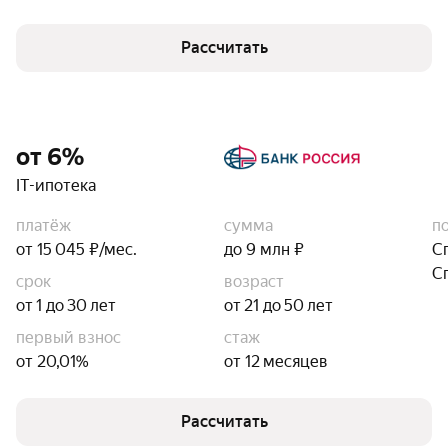
Рассчитать
от 6%
IT-ипотека
платёж
сумма
п
от 15 045 ₽/мес.
до 9 млн ₽
С
С
срок
возраст
от 1 до 30 лет
от 21 до 50 лет
первый взнос
стаж
от 20,01%
от 12 месяцев
Рассчитать