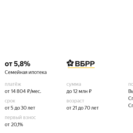
от 5,8%
Семейная ипотека
платёж
сумма
п
от 14 804 ₽/мес.
до 12 млн ₽
В
С
срок
возраст
С
от 5 до 30 лет
от 21 до 70 лет
первый взнос
от 20,1%