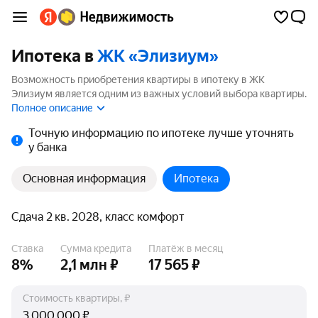
Ипотека в
ЖК «Элизиум»
Возможность приобретения квартиры в ипотеку в ЖК
Элизиум является одним из важных условий выбора квартиры.
На странице мы собрали программы кредитования банков для
Полное описание
покупки квартиры в ипотеку от 3.5%.
Точную информацию по ипотеке лучше уточнять
у банка
Основная информация
Ипотека
Сдача 2 кв. 2028, класс комфорт
Ставка
Сумма кредита
Платёж в месяц
8%
2,1 млн ₽
17 565 ₽
Стоимость квартиры, ₽
₽