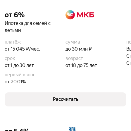
от 6%
Ипотека для семей с
детьми
платёж
сумма
п
от 15 045 ₽/мес.
до 30 млн ₽
В
С
срок
возраст
С
от 1 до 30 лет
от 18 до 75 лет
первый взнос
от 20,01%
Рассчитать