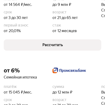
от 14 564 ₽/мес.
до 9 млн ₽
В
С
срок
возраст
С
от 3 до 30 лет
от 21 до 65 лет
первый взнос
стаж
от 20,01%
от 12 месяцев
Рассчитать
от 6%
Семейная ипотека
платёж
сумма
п
от 15 045 ₽/мес.
до 12 млн ₽
В
С
срок
возраст
С