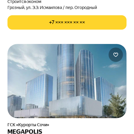
Строится
•
эконом
Грозный, ул. Э.Э. Исмаилова / пер. Огородный
+7 ××× ××× ×× ××
ГСК «Курорты Сочи»
MEGAPOLIS