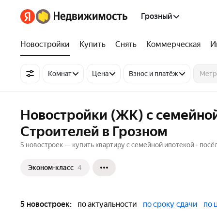
Грозный
Новостройки
Купить
Снять
Коммерческая
И
Комнат
Цена
Взнос и платёж
Новостройки (ЖК) с семейной
Строителей в Грозном
5 новостроек — купить квартиру с семейной ипотекой - посё
Эконом-класс
4
5 новостроек:
по актуальности
по сроку сдачи
по 