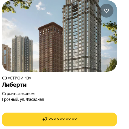
СЗ «СТРОЙ-13»
Либерти
Строится
•
эконом
Грозный, ул. Фасадная
+7 ××× ××× ×× ××