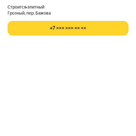
Строится
•
элитный
Грозный, пер. Бажова
+7 ××× ××× ×× ××