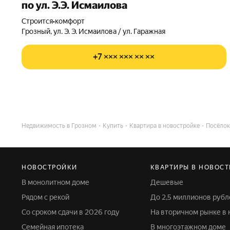
по ул. Э.Э. Исмаилова
Строится
•
комфорт
Грозный, ул. Э. Э. Исмаилова / ул. Гаражная
+7 ××× ××× ×× ××
Недвижимость в Грозном
Купить
Квартира в новостройке
Посёлок
НОВОСТРОЙКИ
КВАРТИРЫ В НОВОС
В монолитном доме
Дешевые
Рядом с рекой
До 2,5 миллионов рубл
Со сроком сдачи в 2026 году
На вторичном рынке в
Семейная ипотека
В многоэтажном доме