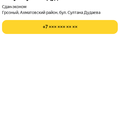
Сдан
•
эконом
Грозный, Ахматовский район, бул. Султана Дудаева
+7 ××× ××× ×× ××