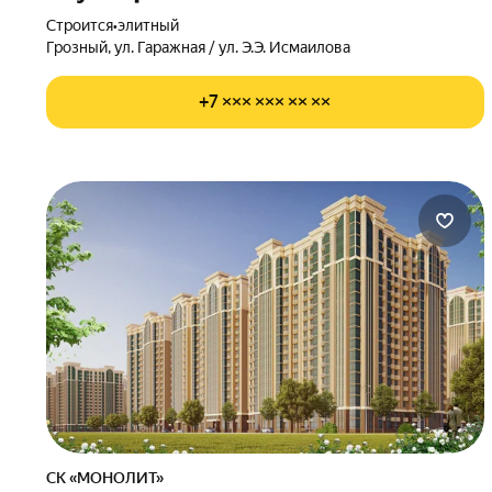
Строится
•
элитный
Грозный, ул. Гаражная / ул. Э.Э. Исмаилова
+7 ××× ××× ×× ××
СК «МОНОЛИТ»