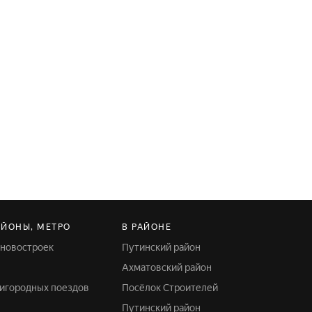
АЙОНЫ, МЕТРО
В РАЙОНЕ
 новостроек
Путинский район
Ахматовский район
ригородных поездов
Посёлок Строителей
Путинский район