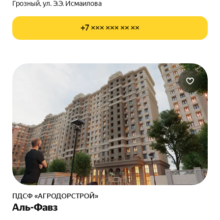
Грозный, ул. Э.Э. Исмаилова
+7 ××× ××× ×× ××
ПДСФ «АГРОДОРСТРОЙ»
Аль-Фавз