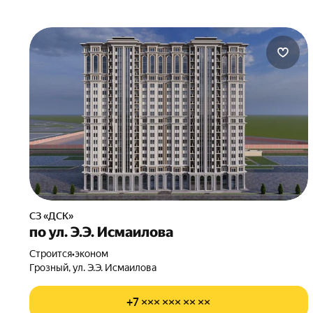
СЗ «ДСК»
по ул. Э.Э. Исмаилова
Строится
•
эконом
Грозный, ул. Э.Э. Исмаилова
+7 ××× ××× ×× ××