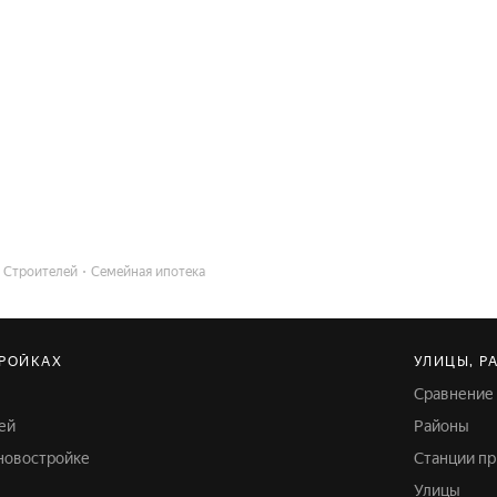
 Строителей
Семейная ипотека
ТРОЙКАХ
УЛИЦЫ, Р
Сравнение
ей
Районы
 новостройке
Станции п
Улицы