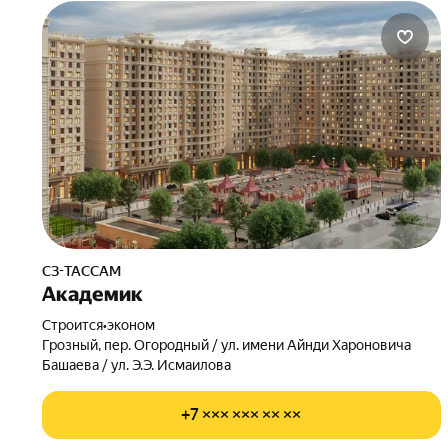
СЗ-ТАССАМ
Академик
Строится
•
эконом
Грозный, пер. Огородный / ул. имени Айнди Хароновича
Башаева / ул. Э.Э. Исмаилова
+7 ××× ××× ×× ××