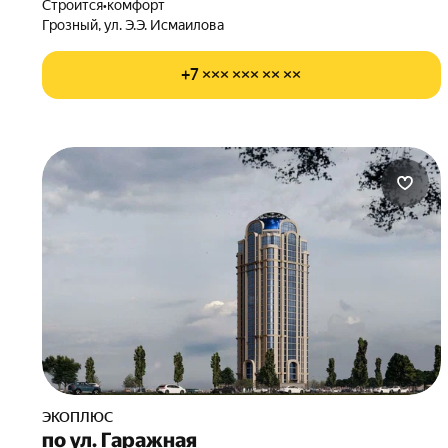
Строится
•
комфорт
Грозный, ул. Э.Э. Исмаилова
+7 ××× ××× ×× ××
ЭКОПЛЮС
по ул. Гаражная