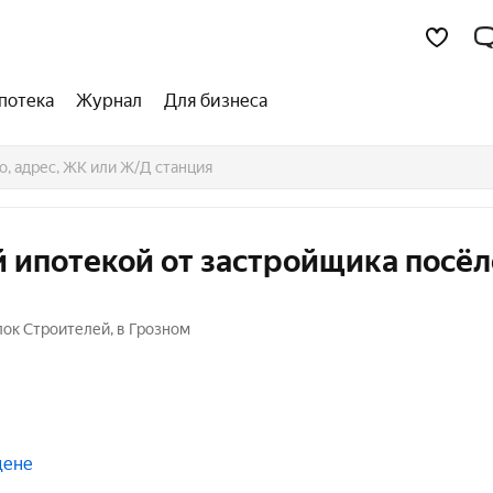
потека
Журнал
Для бизнеса
 ипотекой от застройщика посё
лок Строителей, в Грозном
цене