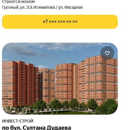
Строится
•
эконом
Грозный, ул. Э.Э. Исмаилова / ул. Фасадная
+7 ××× ××× ×× ××
ИНВЕСТ-СТРОЙ
по бул. Султана Дудаева