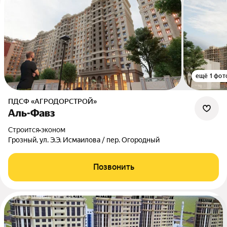
ещё 1 фот
ПДСФ «АГРОДОРСТРОЙ»
Аль-Фавз
Строится
•
эконом
Грозный, ул. Э.Э. Исмаилова / пер. Огородный
Позвонить