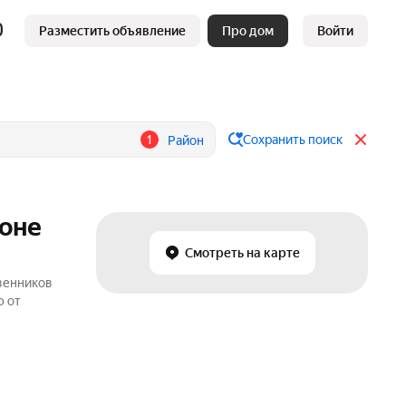
Разместить объявление
Про дом
Войти
1
Сохранить поиск
Район
йоне
Смотреть на карте
твенников
ю от