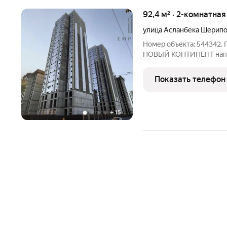
92,4 м² · 2-комнатна
улица Асланбека Шерип
Номер объекта: 544342. 
НОВЫЙ КОНТИНЕНТ напро
находится на 12 этаже 2
площадь составляет 92.35
Показать телефон
см. Окна
+
15