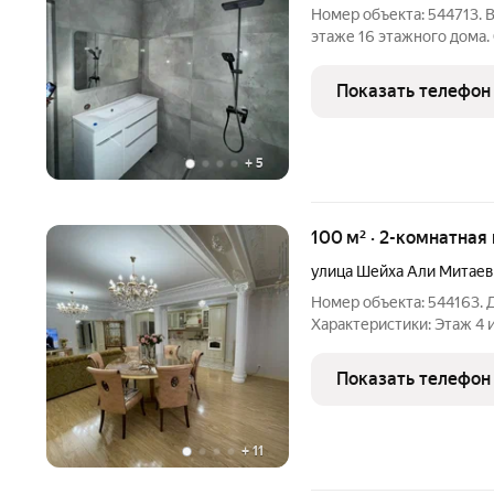
Номер объекта: 544713. 
этаже 16 этажного дома.
Сейчас проводится черно
внести свои дизайнерски
Показать телефон
своему вкусу.
+
5
100 м² · 2-комнатная
улица Шейха Али Митаев
Номер объекта: 544163. 
Характеристики: Этаж 4
ремонт Окна во двор и н
Шейха Али Митаева (быв
Показать телефон
Детская
+
11