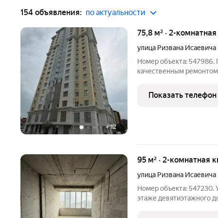
154 объявления:
по актуальности
75,8 м² · 2-комнатна
улица Ризвана Исаевича
Номер объекта: 547986. 
качественным ремонтом 
Благоприятный район в 
инфраструктурой. Совре
Показать телефон
оставит никого
+
12
95 м² · 2-комнатная 
улица Ризвана Исаевича
Номер объекта: 547230. 
этаже девятиэтажного д
новых хозяев! Вам пред
приобрести квартиру без