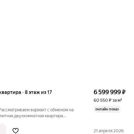
6 599 999
₽
квартира · 8 этаж из 17
60 550 ₽ за м²
онлайн показ
 Рассматриваем вариант с обменом на
элитная двухкомнатная квартира
таже 17-этажного дома. Общая площадь
при этом кухня занимает 15 кв.м.
21 апреля 2026