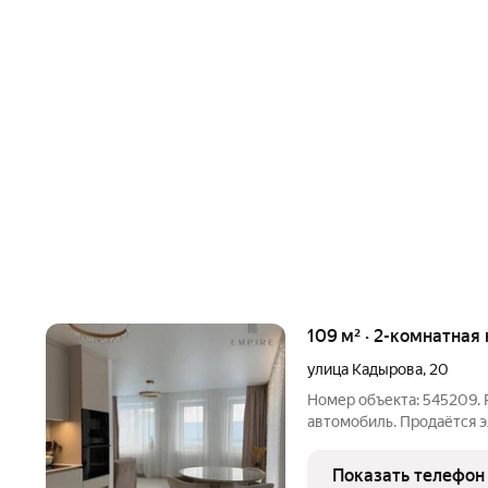
109 м² · 2-комнатная 
улица Кадырова
,
20
Номер объекта: 545209.
автомобиль. Продаётся 
вторичного жилья на 8 э
составляет 109.00 кв.м., 
Показать телефон
Квартира на данный