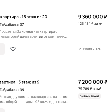
9 360 000
₽
я квартира · 16 этаж из 20
123 434 ₽ за м²
 Гайдабаева
,
37
Продается 2х комнатная квартира с
на который дана гарантии от компании.
микрорайоне с очень развитой
менный дизайн дома и двора, который не
29 июля 2026
7 200 000
₽
квартира · 5 этаж из 9
75 789 ₽ за м²
 Гайдабаева
,
39
онлайн показ
Уютная двухкомнатная квартира на пятом
ома общей площадью 95 кв.м. ждет своих
оставляется уникальная возможность
 ремонта, чтобы воплотить в жизнь свои