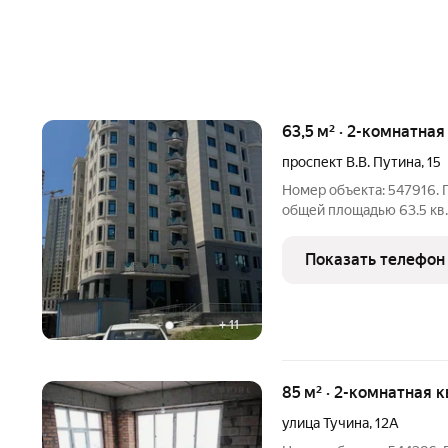
63,5 м² · 2-комнатна
проспект В.В. Путина
,
15
Номер объекта: 547916. 
общей площадью 63.5 кв..
кв.м Площадь кухни 27.1 кв.м Количество комнат 12 Этажность 410
Инфраструктура:
Показать телефон
ШколаСадикМагазиныМе
+
11
85 м² · 2-комнатная 
улица Тучина
,
12А