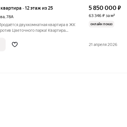
5 850 000
₽
я квартира · 12 этаж из 25
63 346 ₽ за м²
ова
,
78А
онлайн показ
Продаётся двухкомнатная квартира в ЖК
тив Цветочного парка! Квартира
5-этажного дома. Характеристика: Общая
 кв.м. Высота потолков составляет 3.1
21 апреля 2026