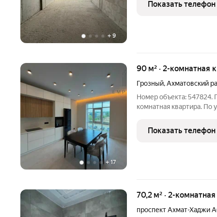
Показать телефон
+
9
90 м² · 2-комнатная 
Грозный
,
Ахматовский р
Номер объекта: 547824. 
комнатная квартира. По улице Ка
востребованных локаций гор
качественный евроремонт Полностью меблирована вся меб
Показать телефон
техника новые Совмещё
+
17
70,2 м² · 2-комнатная
проспект Ахмат-Хаджи 