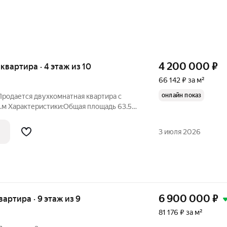
4 200 000
₽
я квартира · 4 этаж из 10
66 142 ₽ за м²
онлайн показ
Продается двухкомнатная квартира с
м Характеристики:Общая площадь 63.5
3 июля 2026
четьРестораныТранспортная
6 900 000
₽
квартира · 9 этаж из 9
81 176 ₽ за м²