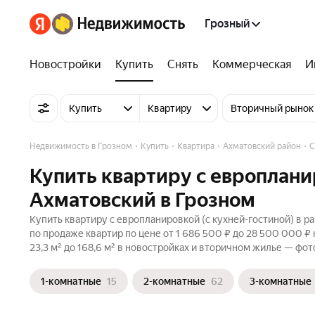
Грозный
Новостройки
Купить
Снять
Коммерческая
И
Купить
Квартиру
Вторичный рынок
Недвижимость в Грозном
Купить
Квартира
Ахматовский район
С
Купить квартиру с европлани
Ахматовский в Грозном
Купить квартиру с европланировкой (с кухней-гостиной) в р
по продаже квартир по цене от 1 686 500 ₽ до 28 500 000 
23,3 м² до 168,6 м² в новостройках и вторичном жилье — фот
1-комнатные
15
2-комнатные
62
3-комнатные