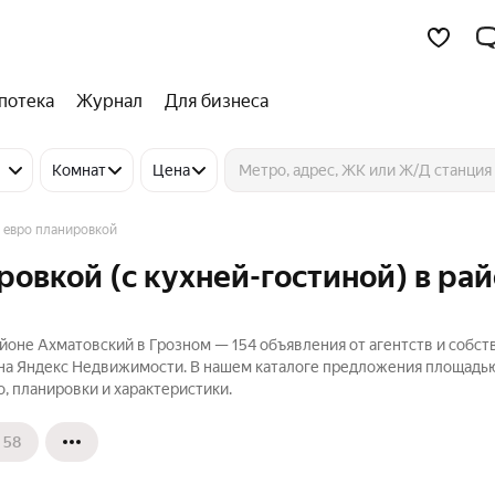
потека
Журнал
Для бизнеса
Комнат
Цена
 евро планировкой
ровкой (с кухней-гостиной) в ра
айоне Ахматовский в Грозном — 154 объявления от агентств и собс
₽ на Яндекс Недвижимости. В нашем каталоге предложения площадь
о, планировки и характеристики.
58