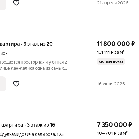
21 апреля 2026
11 800 000
₽
квартира · 3 этаж из 20
131 111 ₽ за м²
айон
онлайн показ
Продаётся просторная и уютная 2-
н-Калика одна из самых
ода О квартире: Новый
ель и
16 июня 2026
нный
7 350 000
₽
 квартира · 3 этаж из 16
104 701 ₽ за м²
Абдулхамидовича Кадырова
,
123