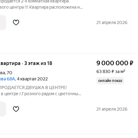
Продается 2-х комнатная квартира
вого центра !!! Квартира расположена на
ома с большим лифтом и с двумя
нена качественная электрика и
21 апреля 2026
9 000 000
₽
квартира · 3 этаж из 18
63 830 ₽ за м²
ова
,
70
пова 68А
, 4 квартал 2022
онлайн показ
. ПРОДАЕТСЯ ДВУШКА В ЦЕНТРЕ!
в цeнтpе г.Гpознoго рядом с цветочным
Е по ШЕРИПОВА 68а НИЖЕ РЫНОЧНОЙ
екрасное предложение для тех, кто
21 апреля 2026
ентре