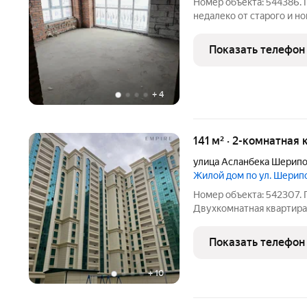
Номер объекта: 544386. 
недалеко от старого и но
9 этаже современного д
балконами. Внутри выпол
Показать телефон
установлен теплый пол.
+
4
141 м² · 2-комнатная 
улица Асланбека Шерип
Жилой дом по ул. Шери
Номер объекта: 542307
Двухкомнатная квартира 
парком в НОВОСТРОЙК
ЦЕНЫ! Дом уже сдан. Пр
Показать телефон
мечтает жить в самом ц
+
10