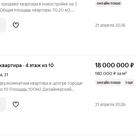
онлайн показ
В продаже квартира в новостройке на 3
 Общая площадь квартиры 70.20 м2.
вая отделка, что дает возможность
е решения и создать пространство по
21 апреля 2026
18 000 000
₽
 квартира · 4 этаж из 10
180 000 ₽ за м²
а
,
21
онлайн показ
торг
Двухкомнатная квартира в центре города!
 из 10 Площадь 100м2 Дизайнерский
а улицу Инфраструктура: Центр города
шая Первомайская) Детские сады
21 апреля 2026