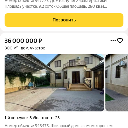
Номер объекта: 547777. Дом на Луче! Характеристики:
Площадь участка: 9.2 соток Общая площадь: 250 кв.м
Количество комнат: 10 2 этажа Дополнительная информация
Продается двухэтажный шикарный дом, со всеми удобствами
Позвонить
вам остаётся только купить мебель
36 000 000
₽
300 м²
дом, участок
1-й переулок Заболотного
,
23
Номер объекта: 546475. Шикарный дом в самом хорошем