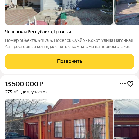
Чеченская Республика
,
Грозный
Номер объекта: 541755. Поселок Суьйр - Коьрт Улица Вагонная
4а Просторный коттедж с пятью комнатами на первом этаже
одноэтажного дома. Общая площадь составляет 76,5
квадратных метров. Этот дом идеально подходит для тех, кому
Позвонить
важен комфорт и удобство.
13 500 000
₽
275 м²
дом, участок