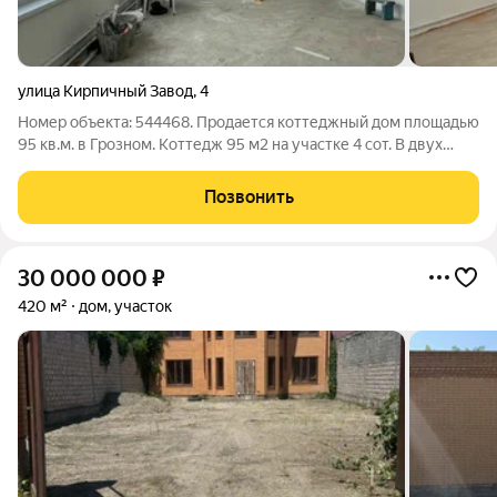
улица Кирпичный Завод
,
4
Номер объекта: 544468. Продается коттеджный дом площадью
95 кв.м. в Грозном. Коттедж 95 м2 на участке 4 сот. В двух
минутах от автобусной остановки, сделан идеальный
капитальный ремонт, поставлены новые двери, окна,, новое
Позвонить
электричество, стяжка,
30 000 000
₽
420 м²
дом, участок