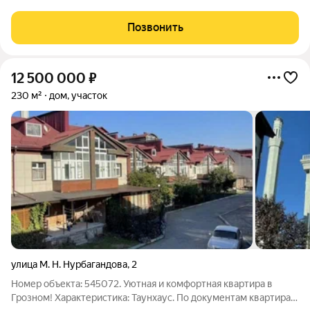
спокойную обстановку для проживания. Характеристики:
Площадь дома 119м2 Площадь участка 6 соток Просторная
Позвонить
кухня-гостиная Три светлые и
12 500 000
₽
230 м²
дом, участок
улица М. Н. Нурбагандова
,
2
Номер объекта: 545072. Уютная и комфортная квартира в
Грозном! Характеристика: Taунхaуc. По документам квартирa .