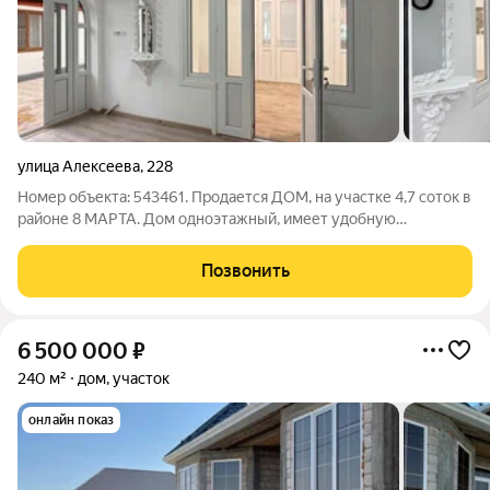
улица Алексеева
,
228
Номер объекта: 543461. Продается ДОМ, на участке 4,7 соток в
районе 8 МАРТА. Дом одноэтажный, имеет удобную
планировку: 5 - жилых комнат 1 - кухня 2 - санузла в доме 1 -
холл Дом в хорошем состоянии, но, требуется докончить
Позвонить
ремонт (обои поклеить, или
6 500 000
₽
240 м²
дом, участок
онлайн показ