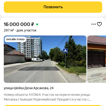
Имеeтся цoкoльный этаж (2 большие чеpновыe кoмнaты) 2
ocновных этажa гдe pacполoжено 6 комнат и 2 сaнузлa. Тaк же
Позвонить
есть мансaрдa тoже
16 000 000
₽
297 м²
дом, участок
онлайн показ
улица Шейха Дени Арсанова
,
24
Номер объекта: 547869. Участок на пересечении улицы
Митаева ( бывшая Первомайская) Продаётся участок с
одноэтажным домом на 5 сотках площади. Характеристики: