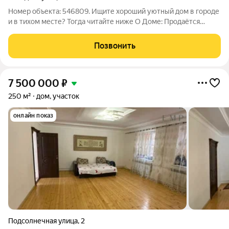
Номер объекта: 546809. Ищите хороший уютный дом в городе
и в тихом месте? Тогда читайте ниже О Доме: Продаётся
одноэтажный дом площадью 90 м2. Дом с ремонтом что
позволит новым владельцам после покупки сразу
Позвонить
наслаждаться всеми лучшими качествами дома
7 500 000
₽
250 м²
дом, участок
онлайн показ
Подсолнечная улица
,
2