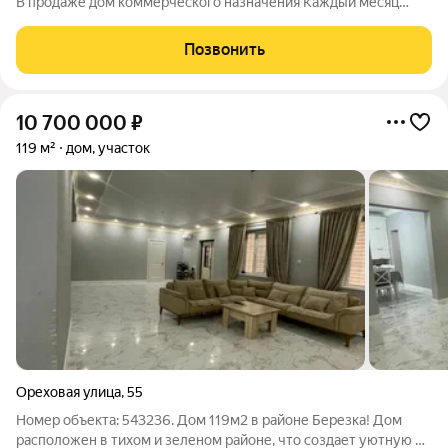
В продаже дом коммерческого назначения Каждый месяц
будете зарабатывать за счет аренды Был построен для сдачи в
аренду под коммерцию О доме- Дом находится в поселке
Позвонить
Мичурина Участок - 4.2 соток
10 700 000
₽
119 м²
дом, участок
Ореховая улица
,
55
Номер объекта: 543236. Дом 119м2 в районе Березка! Дом
расположен в тихом и зеленом районе, что создает уютную и