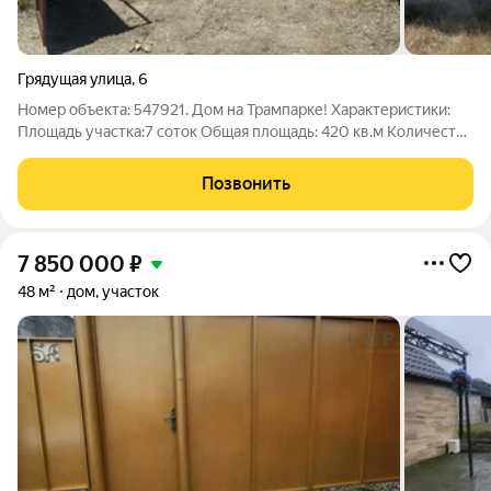
Грядущая улица
,
6
Номер объекта: 547921. Дом на Трампарке! Характеристики:
Площадь участка:7 соток Общая площадь: 420 кв.м Количество
комнат: 15 3 этажа Дополнительная информация Продается
трехэтажный шикарный дом, где сделан основной ремонт,
Позвонить
теплые полы, отопление,
7 850 000
₽
48 м²
дом, участок