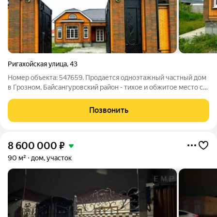
Ригахойская улица
,
43
Номер объекта: 547659. Продается одноэтажный частный дом
в Грозном, Байсангуровский район - тихое и обжитое место с
удобной локацией и природной близостью к каналу. Дом
расположен по адресу: улица Ригахойская, 43. Недалеко
Позвонить
расположено новое здание
8 600 000
₽
90 м²
дом, участок