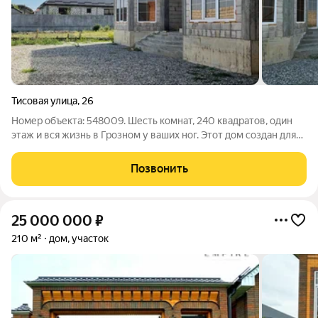
Тисовая улица
,
26
Номер объекта: 548009. Шесть комнат, 240 квадратов, один
этаж и вся жизнь в Грозном у ваших ног. Этот дом создан для
тех, кто выбирает комфорт, пространство и идеальную
логистику, не жертвуя при этом временем на дорогу.
Позвонить
Инфраструктура: - Детская
25 000 000
₽
210 м²
дом, участок