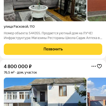
улица Расковой
,
110
Номер объекта: 544355. Продается уютный дом на ЛУЧЕ!
Инфраструктура: Магазины Рестораны Школа Садик Аптека в
10 минутах от Центра Характеристика: Дом площадью 230 м2
Участок 5 соток В доме два крыла с отдельными санузлами
Позвонить
Мебель в остается частично
4 800 000
₽
76,5 м²
дом, участок