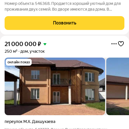
Номер объекта: 546368. Продается хороший уютный дом для
проживания двух семей. Во дворе имеются два дома. В
каждом из домов имеется ванная комната. Также имеется
небольшой навес. В первом доме: прихожая, кухня ванна, зал и
Позвонить
три спальные комнаты. Во
21 000 000
₽
250 м²
дом, участок
онлайн показ
переулок М.Х. Дахшукаева