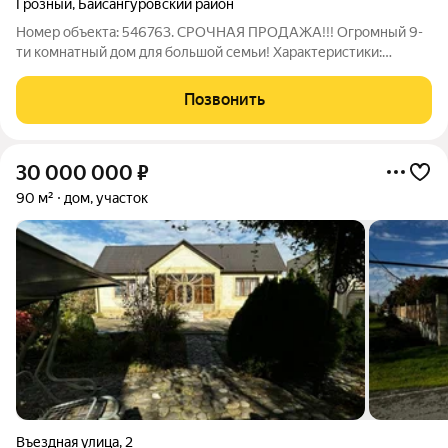
Грозный
,
Байсангуровский район
Номер объекта: 546763. СРОЧНАЯ ПРОДАЖА!!! Огромный 9-
ти комнатный дом для большой семьи! Характеристики:
площадь дома - 250 кв.м площадь участка - 6,5 сот. количество
кухонь - 3 количество санузлов - 3 количество комнат - 9
Позвонить
этажей - 2 Дополнительная
30 000 000
₽
90 м²
дом, участок
Въездная улица
,
2