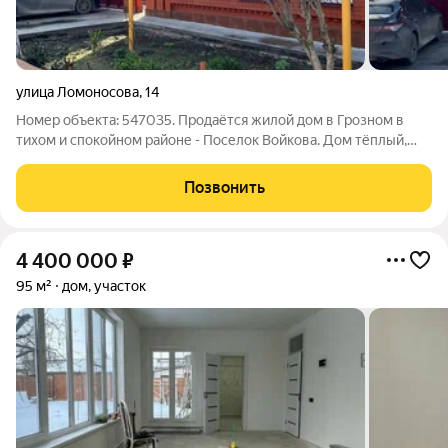
улица Ломоносова
,
14
Номер объекта: 547035. Продаётся жилой дом в Грозном в
тихом и спокойном районе - Поселок Войкова. Дом тёплый,
ухоженный, полностью пригоден для проживания без срочных
вложений и переделок. Дом и комфорт Дом построен из
Позвонить
красного кирпича надёжная
4 400 000
₽
95 м²
дом, участок