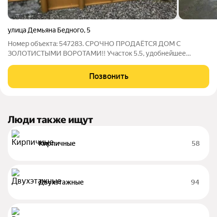
улица Демьяна Бедного
,
5
Номер объекта: 547283. СРОЧНО ПРОДАЁТСЯ ДОМ С
ЗОЛОТИСТЫМИ ВОРОТАМИ!! Участок 5.5, удобнейшее
расположение в тихой зоне от проезжей части! Можно
использовать дом как гостевой если построить рядом
Позвонить
коттедж, рядом есть фундамент. Выгодное предложение для
Люди также ищут
Кирпичные
58
Двухэтажные
94