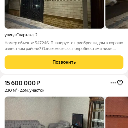
улица Спартака
,
2
Номер объекта: 547246. Планируете приобрести дом в хорошо
известном районе? Ознакомьтесь с подробностями ниже.
Просторный и аккуратный дом с шести комнатами и с
площадью 80 кв.м в отличном состоянии.Можно сразу
Позвонить
въезжать и наслаждаться уютом.
15 600 000
₽
230 м²
дом, участок