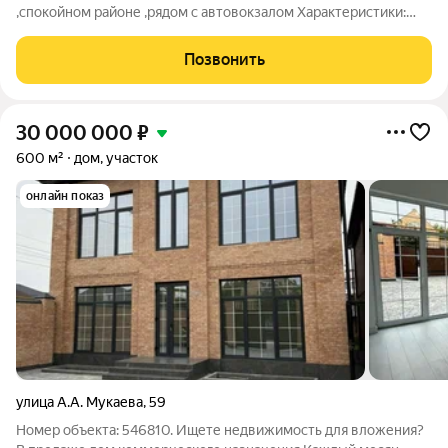
,спокойном районе ,рядом с автовокзалом Характеристики:
земля -6 сот. квадратура- 300м2 комнат - 8 (4 спальни)
этажей-2 Инфраструктура: Остановка Школа №57 (7минут
Позвонить
пешком) Школа №13 (14 минут
30 000 000
₽
600 м²
дом, участок
онлайн показ
улица А.А. Мукаева
,
59
Номер объекта: 546810. Ищете недвижимость для вложения?