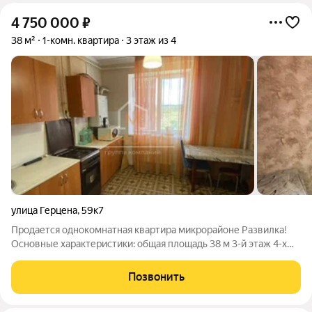
4 750 000
₽
38 м²
1-комн. квартира
3 этаж из 4
улица Герцена
,
59к7
Продается однокомнатная квартира микрорайоне Развилка!
Основные характеристики: общая площадь 38 м 3-й этаж 4-х
этажного дома автономное отопление Квартира расположена
на третьем этаже четырёхэтажного дома. Общая площадь
Позвонить
квартиры составляет 38