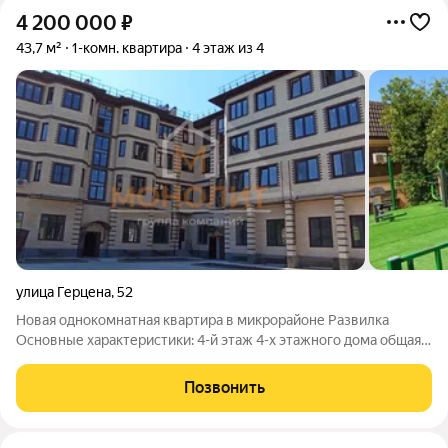
4 200 000
₽
43,7 м²
1-комн. квартира
4 этаж из 4
улица Герцена
,
52
Новая однокомнатная квартира в микрорайоне Развилка
Основные характеристики: 4-й этаж 4-х этажного дома общая
площадь 43,7 кв.м кухня 10,35 кв.м комната 20,01 кв.м санузел
совмещенный Квартира без отделки - есть возможность
Позвонить
воплотить в жизнь все