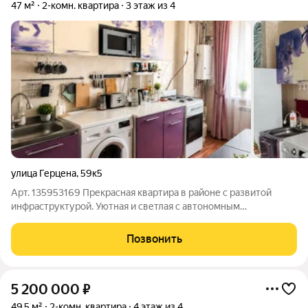
47 м²
2-комн. квартира
3 этаж из 4
улица Герцена
,
59к5
Арт. 135953169 Прекрасная квартира в районе с развитой
инфраструктурой. Уютная и светлая с автономным
отоплением на третьем этаже. Удобная планировка,
изолированные комнаты, частично меблирована.
Позвонить
Застекленный балкон. Хорошее расположение, рядом
5 200 000
₽
49,5 м²
2-комн. квартира
4 этаж из 4