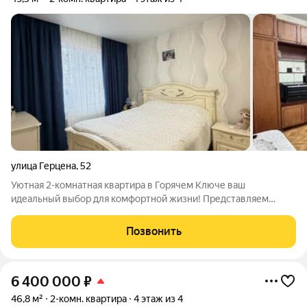
улица Герцена
,
52
Уютная 2-комнатная квартира в Горячем Ключе ваш
идеальный выбор для комфортной жизни! Представляем
вашему вниманию светлую и тёплую квартиру площадью 49,5
м в микрорайоне Развилка отличное решение для большой
Позвонить
семьи или тех, кто ценит пространство и
6 400 000
₽
46,8 м²
2-комн. квартира
4 этаж из 4