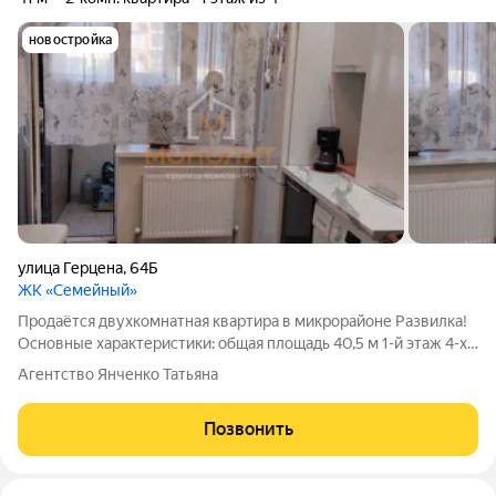
новостройка
улица Герцена
,
64Б
ЖК «Семейный»
Продаётся двухкомнатная квартира в микрорайоне Развилка!
Основные характеристики: общая площадь 40,5 м 1-й этаж 4-х
этажного дома автономное отопление Квартира расположена
Агентство Янченко Татьяна
на первом этаже и имеет общую площадь 40,5 м. Площадь
кухни 9,3 м, жилые
Позвонить