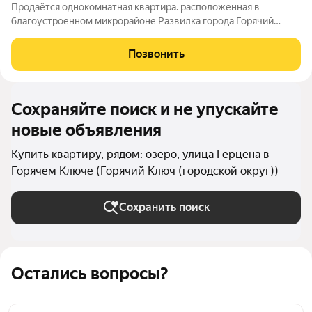
Продаётся однокомнатная квартира. расположенная в
благоустроенном микрорайоне Развилка города Горячий
Ключ, на 3 этаже четырёхэтажного монолитно-кирпичного
дома. Площадь 33,7кв.м плюс балкон 3,6м - всего 37,3м. Кухня
Позвонить
8,2 кв.м Жилая комната 14,2 кв.м
Сохраняйте поиск и не упускайте
новые объявления
Купить квартиру, рядом: озеро, улица Герцена в
Горячем Ключе (Горячий Ключ (городской округ))
Сохранить поиск
Остались вопросы?