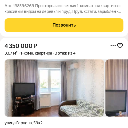
Арт. 138596269 Просторная и светлая 1-комнатная квартира с
красивым видом на деревья и пруд. Пруд, кстати, зарыблен -
есть рыбалка. Ремонт простой, но качественный, в квартире
практически никто не жил, все чистое и аккуратное.
Позвонить
Привнесите сюда уют,
4 350 000
₽
33,7 м²
1-комн. квартира
3 этаж из 4
улица Герцена
,
59к2