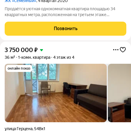
ЖК «Семейный»
, 4 квартал 2020
Продаётся уютная однокомнатная квартира площадью 34
квадратных метра, расположенная на третьем этаже
четырёхэтажного монолитного дома 2020 года постройки в
микрорайоне Развилка города Горячий Ключ по адресу улица
Позвонить
Герцена, 64а к1. Жильё идеально
3 750 000
₽
36 м²
1-комн. квартира
4 этаж из 4
онлайн показ
улица Герцена
,
54Вк1