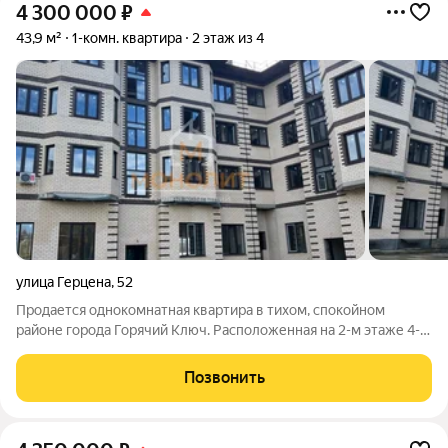
4 300 000
₽
43,9 м²
1-комн. квартира
2 этаж из 4
улица Герцена
,
52
Продается однокомнатная квартира в тихом, спокойном
районе города Горячий Ключ. Расположенная на 2-м этаже 4-х
этажного дома. Общая площадь 43,9 кв.м, жилая 18,3 кв.м,
кухня 10,9 кв.м, санузел совмещенный. В квартире автономное
Позвонить
отопление, что