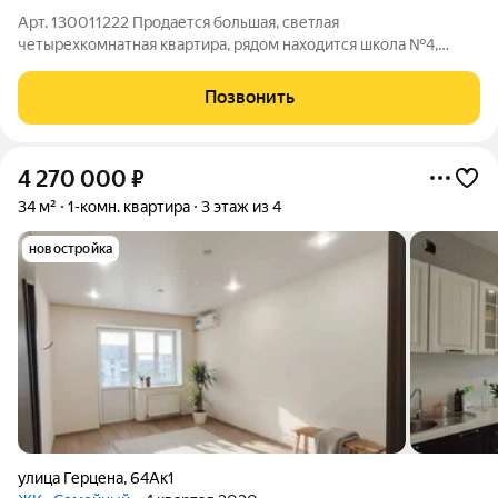
Арт. 130011222 Продается большая, светлая
четырехкомнатная квартира, рядом находится школа №4,
детский сад №8, амбулатория, автостанция, продуктовые
магазины, аптеки, строительный рынок. Транспортная
Позвонить
доступность. Подойдет для сдачи, как вложение
4 270 000
₽
34 м²
1-комн. квартира
3 этаж из 4
новостройка
улица Герцена
,
64Ак1