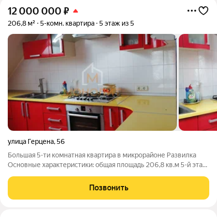
12 000 000
₽
206,8 м²
5-комн. квартира
5 этаж из 5
улица Герцена
,
56
Большая 5-ти комнатная квартира в микрорайоне Развилка
Основные характеристики: общая площадь 206,8 кв.м 5-й этаж
5-ти этажного дома центральное отопление Квартира
находится на 5-м этаже 5-ти этажного кирпичного дома. Общая
Позвонить
площадь составляет