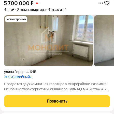
5 700 000
₽
41,1 м²
2-комн. квартира
4 этаж из 4
новостройка
улица Герцена
,
64Б
ЖК «Семейный»
Продаётся двухкомнатная квартира в микрорайоне Развилка!
Основные характеристики: общая площадь 41,1 м 4-й этаж 4-х
этажного дома автономное отопление Квартира расположена
на четвертом этаже и имеет общую площадь 41,1 м. Площадь
Позвонить
кухни 10 м. В