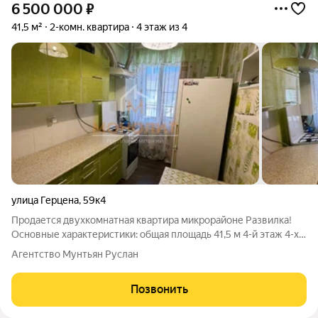
6 500 000
₽
41,5 м²
2-комн. квартира
4 этаж из 4
улица Герцена
,
59к4
Продается двухкомнатная квартира микрорайоне Развилка!
Основные характеристики: общая площадь 41,5 м 4-й этаж 4-х
этажного дома автономное отопление Квартира расположена
Агентство Мунтьян Руслан
на четвертом этаже четырёхэтажного дома. Общая площадь
квартиры составляет
Позвонить