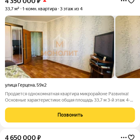
4 350 000
₽
33,7 м²
1-комн. квартира
3 этаж из 4
улица Герцена
,
59к2
Продается однокомнатная квартира микрорайоне Развилка!
Основные характеристики: общая площадь 33,7 м 3-й этаж 4-х
этажного дома автономное отопление Квартира расположена
на третьем этаже четырёхэтажного дома. Общая площадь
Позвонить
квартиры составляет 33,7
4 650 000
₽