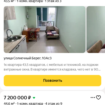
43,5 м²
1-комн. квартира
1 этаж из 3
улица Солнечный Берег
,
10Ас3
1к квартира 43,5 квадратов, с мебелью и техникой, на лоджии
витражные окна. В квартире имеется кладовка, чего нет в 90%
случаях. Дом свежий еще нет 5 лет. Район отличный,
санаторно-курортная часть города, парк в 5 минутах ходьбы,
Позвонить
школа и детский сад
7 200 000
₽
44,6 м²
1-комн. квартира
4 этаж из 9