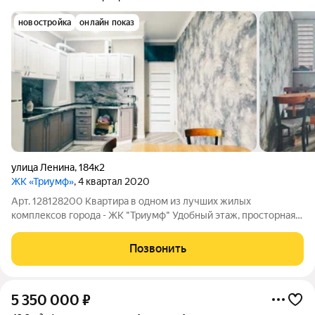
новостройка
онлайн показ
улица Ленина
,
184к2
ЖК «Триумф»
, 4 квартал 2020
Арт. 128128200 Квартира в одном из лучших жилых
комплексов города - ЖК "Триумф" Удобный этаж, просторная
оригинальная планировка с большой кухней и шикарную
санузлом. Вся стоимость в договоре, документы чистые!
Позвонить
5 350 000
₽