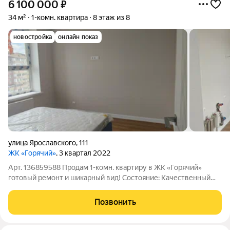
6 100 000
₽
34 м²
1-комн. квартира
8 этаж из 8
новостройка
онлайн показ
улица Ярославского
,
111
ЖК «Горячий»
, 3 квартал 2022
Арт. 136859588 Продам 1-комн. квартиру в ЖК «Горячий»
готовый ремонт и шикарный вид! Состояние: Качественный
ремонт (светлые тона, кварцвинил на полу, керамогранит в
санузле). Мебель: В стоимость входит двусторонняя кровать с
Позвонить
ортопедическим