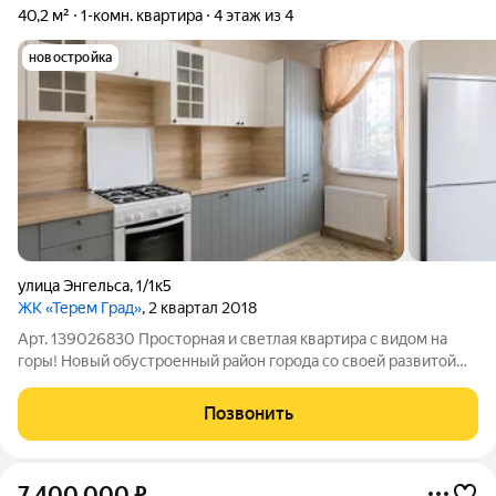
40,2 м²
1-комн. квартира
4 этаж из 4
новостройка
улица Энгельса
,
1/1к5
ЖК «Терем Град»
, 2 квартал 2018
Арт. 139026830 Просторная и светлая квартира с видом на
горы! Новый обустроенный район города со своей развитой
инфраструктурой. Дом кирпичный, 2018 г п. Полноценный 4-й
этаж. Над ним чердачное помещение. Площадь квартиры 40,2
Позвонить
кв м плюс застекленная
7 400 000
₽