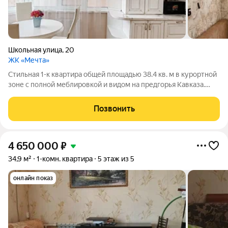
Школьная улица
,
20
ЖК «Мечта»
Стильная 1-к квартира общей площадью 38.4 кв. м в курортной
зоне с полной меблировкой и видом на предгорья Кавказа.
Юридическая чистота сделки - один собственник, документы
готовы, любые способы/варианты расчёта. Обременения
Позвонить
отсутствуют. Шикарная
4 650 000
₽
34,9 м²
1-комн. квартира
5 этаж из 5
онлайн показ