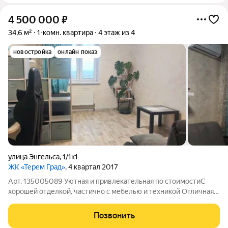
4 500 000
₽
34,6 м²
1-комн. квартира
4 этаж из 4
новостройка
онлайн показ
улица Энгельса
,
1/1к1
ЖК «Терем Град»
, 4 квартал 2017
Арт. 135005089 Уютная и привлекательная по стоимостиС
хорошей отделкой, частично с мебелью и техникой Отличная
инфраструктура, свежий ЖК с ухоженной территорией
Прогулочным шагом 5 минут - и ваш ребенок в школе/детском
Позвонить
саду Магазины, супермаркеты,