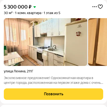
5 300 000
₽
30 м²
1-комн. квартира
1 этаж из 5
улица Ленина
,
211Г
Эксклюзивное предложение! Однокомнатная квартира в
центре города, расположенная на первом этаже дома с очень
высоким цоколем. Общая площадь 30,2 кв.м Жилая 12 кв.м
Кухня 8,1 кв.м Отличная квартира с ремонтом и мебелью не
Позвонить
требующая дополнительных