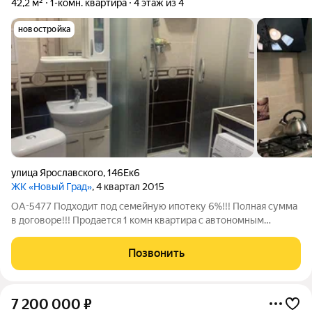
42,2 м²
1-комн. квартира
4 этаж из 4
новостройка
улица Ярославского
,
146Ек6
ЖК «Новый Град»
, 4 квартал 2015
ОА-5477 Подходит под семейную ипотеку 6%!!! Полная сумма
в договоре!!! Продается 1 комн квартира с автономным
отопление, на 4 этаже, 4х этажного дома. Общая площадь
42,2м2 Комната 16м2 Спальня 9м2 Прихожая 4,5м2 Кухня 10м2
Позвонить
Санузел 2,8м2 В квартире
7 200 000
₽