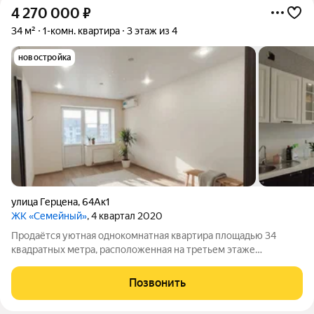
4 270 000
₽
34 м²
1-комн. квартира
3 этаж из 4
новостройка
улица Герцена
,
64Ак1
ЖК «Семейный»
, 4 квартал 2020
Продаётся уютная однокомнатная квартира площадью 34
квадратных метра, расположенная на третьем этаже
четырёхэтажного монолитного дома 2020 года постройки в
микрорайоне Развилка города Горячий Ключ по адресу улица
Позвонить
Герцена, 64а к1. Жильё идеально