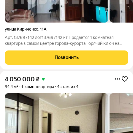
улица Кириченко
,
11А
Арт. 137697142 лот137697142 нт Продаётся 1 комнатная
квартира в самом центре города-курорта Горячий Ключ на
3/5этаже. В шаговой доступности остановка общественного
транспорта, школа, детский сад, торговый центр, рынок,
Позвонить
магазины различной
4 050 000
₽
34,4 м²
1-комн. квартира
4 этаж из 4