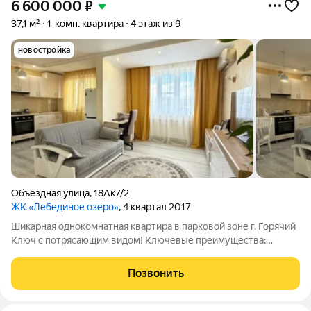
6 600 000
₽
37,1 м²
1-комн. квартира
4 этаж из 9
новостройка
Объездная улица
,
18Ак7/2
ЖК «Лебединое озеро»
, 4 квартал 2017
Шикарная однокомнатная квартира в парковой зоне г. Горячий
Ключ с потрясающим видом! Ключевые преимущества:
Просторная и уютная 37,1 кв.м с качественным ремонтом,
готова к заселению без дополнительных вложений. Мебель и
Позвонить
техника остаются по