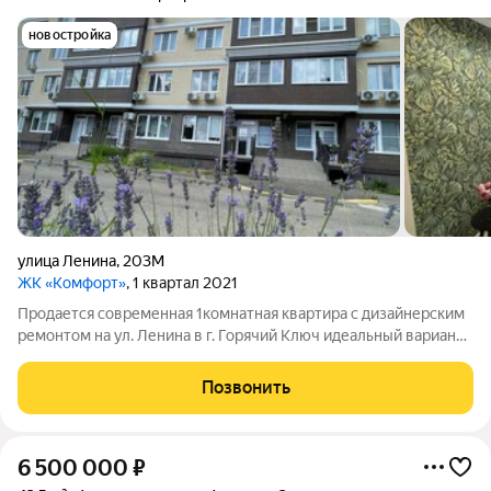
новостройка
улица Ленина
,
203М
ЖК «Комфорт»
, 1 квартал 2021
Продается современная 1комнатная квартира с дизайнерским
ремонтом на ул. Ленина в г. Горячий Ключ идеальный вариант
для жизни или доходной сдачи по выгодной цене 6 700 000
руб. Прямая продажа, все документы готовы, возможна
Позвонить
ипотека сделка пройдет
6 500 000
₽