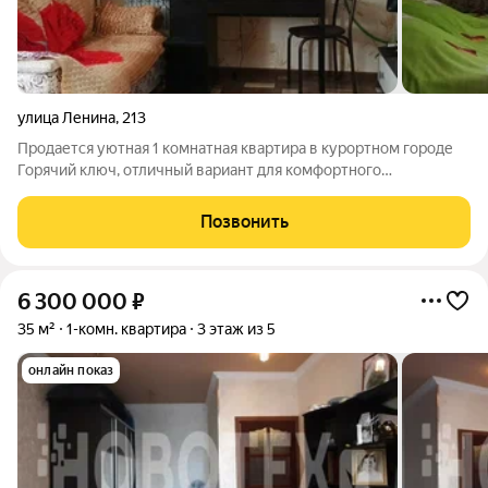
улица Ленина
,
213
Продается уютная 1 комнатная квартира в курортном городе
Горячий ключ, отличный вариант для комфортного
проживания и инвестиций! Квартира общей площадью 34,9
кв.м., на 5/5 этаже. Площадь комнаты - 18,2 кв.м. Площадь
Позвонить
кухни - 8 кв.м. Из комнаты выход
6 300 000
₽
35 м²
1-комн. квартира
3 этаж из 5
онлайн показ