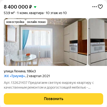
8 400 000
₽
53,9 м²
1-комн. квартира
10 этаж из 10
новостройка
онлайн показ
улица Ленина
,
186к3
ЖК «Триумф»
, 2 квартал 2021
Арт. 132621437 Предлагаем светлую видовую квартиру с
качественным ремонтом и дорогостоящей мебелью -
идеальный вариант для тех, кто хочет сразу заехать. В
квартире: - Кухня на заказ с эргономичной планировкой; -
Позвонить
Полы из керамогранита + тёплый пол в