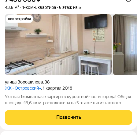
43,6 м²
1-комн. квартира
5 этаж из 5
новостройка
улица Ворошилова
,
38
ЖК «Островский»
, 1 квартал 2018
Уютная 1комнатная квартира в курортной части города! Общая
площадь 43,6 кв.м. расположена на 5 этаже пятиэтажного
дома. Жилая площадь 17,3 кв.м. Лоджия застеклена, выход из
кухни. Вид во двор. Отопление автономное. Санузел
Позвонить
совмещён. Состояние - с