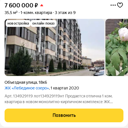
7 600 000
₽
35,5 м²
1-комн. квартира
3 этаж из 9
новостройка
онлайн показ
Объездная улица
,
18к6
ЖК «Лебединое озеро»
, 1 квартал 2020
Арт. 134929119 лот134929119нт Продается отлична 1 ком.
квартира в новом монолитно-кирпичном комплексе ЖК
«Лебединое озеро». Квартира видовая, расположена на 3
этаже, 9-ти этажного дома. Инфраструктура хорошо развита -
Позвонить
всё в шаговой доступности: