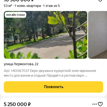
53 м²
1-комн. квартира
1 этаж из 5
онлайн показ
улица Лермонтова
,
22
Арт. 140067037 Евро-двушка в курортной зоне идеальное
место для жизни и отдыха! Продаётся уютная евро-
двухкомнатная квартира в одном из самых комфортных и
зелёных районов Аллея 1000 сосен Преимущества, которые
Позвонить
вы оцените: Тихий, спокойный двор в
5 250 000
₽