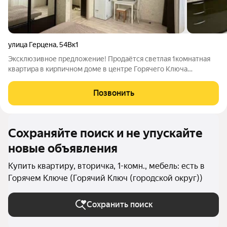
улица Герцена
,
54Вк1
Эксклюзивное предложение! Продаётся светлая 1комнатная
квартира в кирпичном доме в центре Горячего Ключа
отличное предложение по цене и быстрым срокам сделки.
Идеальный вариант для одного человека или пары, как
Позвонить
инвестиция под сдачу или для
Сохраняйте поиск и не упускайте
новые объявления
Купить квартиру, вторичка, 1-комн., мебель: есть в
Горячем Ключе (Горячий Ключ (городской округ))
Сохранить поиск