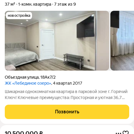
37 м²
1-комн. квартира
7 этаж из 9
новостройка
Объездная улица
,
18Ак7/2
ЖК «Лебединое озеро»
, 4 квартал 2017
Шикарная однокомнатная квартира в парковой зоне г. Горячий
Ключ! Ключевые преимущества: Просторная и уютная 36,7
кв.м с качественным ремонтом, готов к заселению без
дополнительных вложений. Жилая комната 18,4 кв.м. Кухня
Позвонить
10,7 кв.м, с нее есть выход
10 500 000
₽