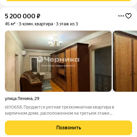
5 200 000
₽
45 м²
3-комн. квартира
3 этаж из 3
улица Ленина
,
29
id:10658. Продается уютная трехкомнатная квартира в
кирпичном доме, расположенном на третьем этаже
трехэтажного здания. Из окон открывается живописный вид
на гору Машук. Общая площадь квартиры составляет 45
Позвонить
квадратных метров. Кухня имеет площадь 6