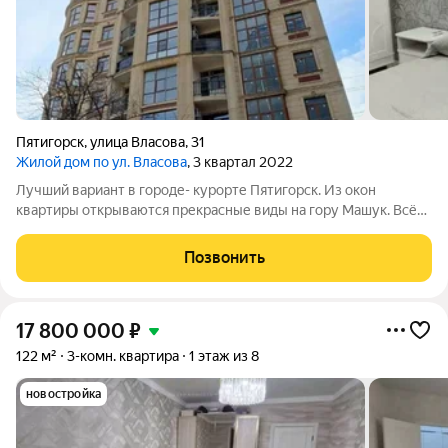
Пятигорск
,
улица Власова
,
31
Жилой дом по ул. Власова
, 3 квартал 2022
Лучший вариант в городе- курорте Пятигорск. Из окон
квартиры открываются прекрасные виды на гору Машук. Всё
сделано для себя с любовью и душой. Индивидуальное
отопление. Итальянская плитка. Каменная столешница.
Позвонить
Мебель экспорт. Немецкая сантехника.
17 800 000
₽
122 м²
3-комн. квартира
1 этаж из 8
новостройка