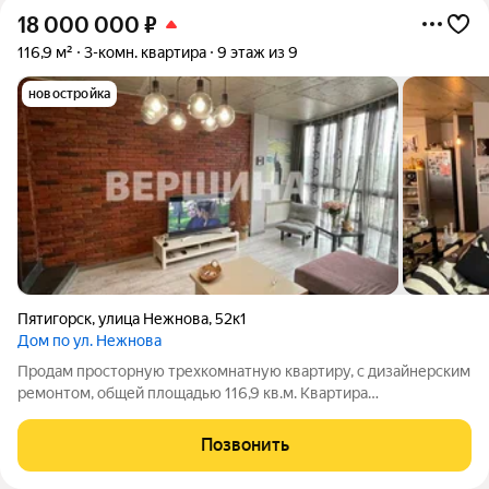
18 000 000
₽
116,9 м²
3-комн. квартира
9 этаж из 9
новостройка
Пятигорск
,
улица Нежнова
,
52к1
Дом по ул. Нежнова
Продам просторную трехкомнатную квартиру, с дизайнерским
ремонтом, общей площадью 116,9 кв.м. Квартира
двухуровневая, на первом этаже просторная кухня-гостиная,
площадью 44 кв.м, с выходом на балкон, санузел, на втором
Позвонить
этаже две спальни, гардеробная