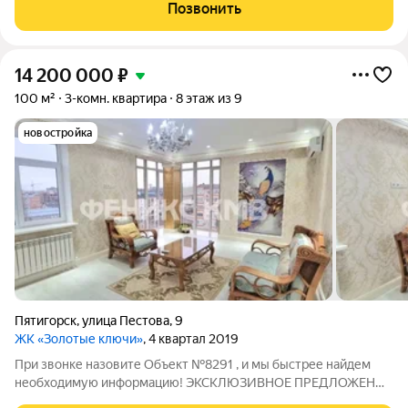
Фото не передают все масштабы и красоту данной квартиры.
Позвонить
Продаётся 3-комнатная
14 200 000
₽
100 м²
3-комн. квартира
8 этаж из 9
новостройка
Пятигорск
,
улица Пестова
,
9
ЖК «Золотые ключи»
, 4 квартал 2019
При звонке назовите Объект №8291 , и мы быстрее найдем
необходимую информацию! ЭКСКЛЮЗИВНОЕ ПРЕДЛОЖЕНИЕ
ОТ ФениксКМВ !!! Продаётся квартира в новом кирпичном