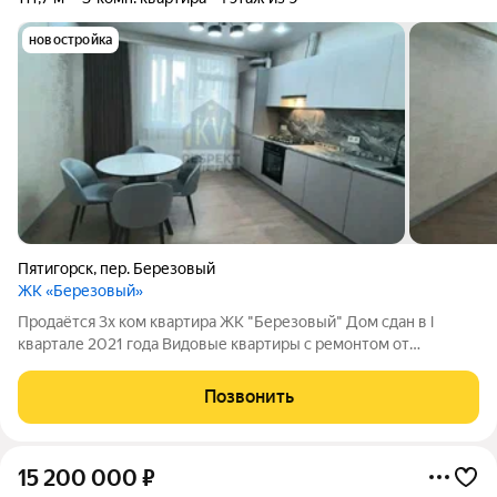
новостройка
Пятигорск
,
пер. Березовый
ЖК «Березовый»
Продаётся 3х ком квартира ЖК "Березовый" Дом сдан в l
квартале 2021 года Видовые квартиры с ремонтом от
застройщика: - натяжные потолки - ламинат - межкомнатные
двери - кухонный гарнитур и сплит-системы - санузел отделан
Позвонить
плиткой + сантехника В
15 200 000
₽