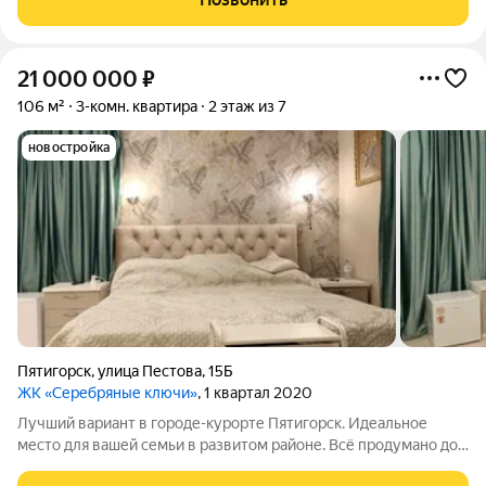
АКВА-ТЕРМ ЗВОНИТЕ! ОТВЕЧУ НА ВАШИ ВОПРОСЫ! С нами
безопасно и выгодно.
21 000 000
₽
106 м²
3-комн. квартира
2 этаж из 7
новостройка
Пятигорск
,
улица Пестова
,
15Б
ЖК «Серебряные ключи»
, 1 квартал 2020
Лучший вариант в городе-курорте Пятигорск. Идеальное
место для вашей семьи в развитом районе. Всё продумано до
мелочей и сделано для себя с огромной любовью и душой.