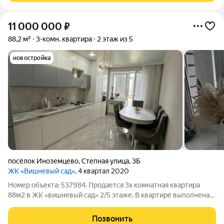
11 000 000
₽
88,2 м²
3-комн. квартира
2 этаж из 5
новостройка
посёлок Иноземцево
,
Степная улица
,
3Б
ЖК «Вишневый сад»
, 4 квартал 2020
Номер объекта: 537984. Продается 3х комнатная квартира
88м2 в ЖК «вишневый сад» 2/5 этаже. В квартире выполнена
качественная отделка, индивидуальное отопление, теплый
пол под плиткой в ванной, туалете, кухне и балконе! На
Позвонить