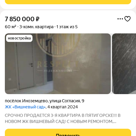
балконе установлены
7 850 000
₽
60 м²
3-комн. квартира
1 этаж из 5
новостройка
посёлок Иноземцево
,
улица Согласия
,
9
ЖК «Вишневый сад»
, 4 квартал 2024
СРОЧНО ПРОДАЕТСЯ 3-Я КВАРТИРА В ПЯТИГОРСКЕ!!! В
НОВОМ ЖК ВИШНЕВЫЙ САД! С НОВЫМ РЕМОНТОМ,
ИНДИВИДУАЛЬНОЕ ОТОПЛЕНИЕ РЯДОМ МАГАЗИНЫ,
АПТЕКИ,АКВАПАРК "ГОРОД СОЛНЦА" а так же МАШУК
Позвонить