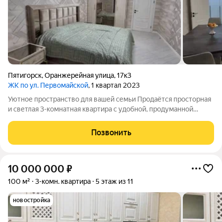
Пятигорск
,
Оранжерейная улица
,
17к3
ЖК по ул. Первомайской
, 1 квартал 2023
Уютное пространство для вашей семьи Продаётся просторная
и светлая 3-комнатная квартира с удобной, продуманной
планировкой. Три изолированные спальни создают
комфортное личное пространство, просторный зал подойдёт
Позвонить
для семейных вечеров и встреч с
10 000 000
₽
100 м²
3-комн. квартира
5 этаж из 11
новостройка