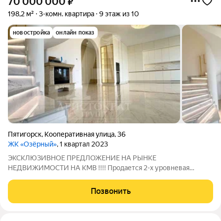
70 000 000
₽
198,2 м²
3-комн. квартира
9 этаж из 10
новостройка
онлайн показ
Пятигорск
,
Кооперативная улица
,
36
ЖК «Озёрный»
, 1 квартал 2023
ЭКСКЛЮЗИВНОЕ ПРЕДЛОЖЕНИЕ НА РЫНКЕ
НЕДВИЖИМОСТИ НА КМВ !!!! Продается 2-х уровневая
квартира общей площадью 198.2 кв.м. ЕВРО 4-х комнатная с
Новым Дизайнерским ремонтом !!! В квартире выполнен
Позвонить
эксклюзивный и премиальный ремонт ! После ремонта никто
не