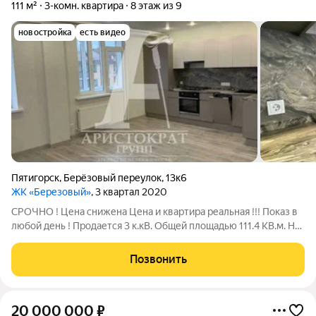
111 м²
3-комн. квартира
8 этаж из 9
новостройка
есть видео
Пятигорск
,
Берёзовый переулок
,
13к6
ЖК «Березовый»
, 3 квартал 2020
СРОЧНО ! Цена снижена Цена и квартира реальная !!! Показ в
любой день ! Продается 3 к.кВ. Общей площадью 111.4 КВ.м. На
9 этаже 9 этажного дома ( есть варианты на разных этажах ) В
квартире выполнен современный и очень качественный
Позвонить
ремонт,
20 000 000
₽