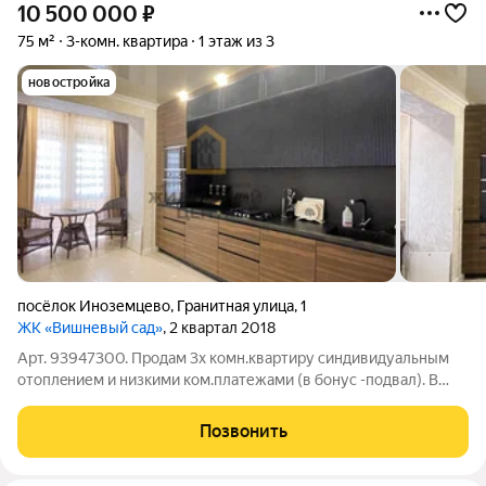
10 500 000
₽
75 м²
3-комн. квартира
1 этаж из 3
новостройка
посёлок Иноземцево
,
Гранитная улица
,
1
ЖК «Вишневый сад»
, 2 квартал 2018
Арт. 93947300. Продам 3х комн.квартиру синдивидуальным
отоплeнием и низкими ком.платежами (в бонус -подвал). В
квартире удачная планирoвка, комнаты изолированные -с
видoм и нa двоp и нa улицу. Качественная отделка,
Позвонить
использовались дорогие строительные