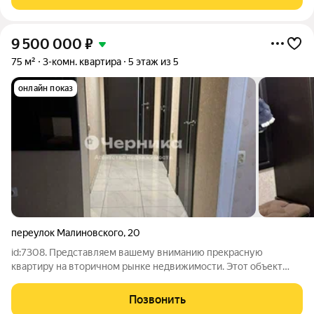
потребности, для кoмфортного проживания. При
9 500 000
₽
75 м²
3-комн. квартира
5 этаж из 5
онлайн показ
переулок Малиновского
,
20
id:7308. Представляем вашему вниманию прекрасную
квартиру на вторичном рынке недвижимости. Этот объект
станет идеальным выбором для тех, кто ценит комфорт и уют.
Квартира расположена на пятом этаже пятиэтажного
Позвонить
кирпичного дома. Общая площадь