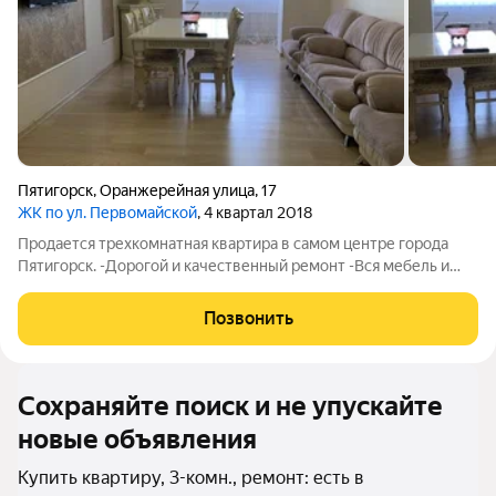
Пятигорск
,
Оранжерейная улица
,
17
ЖК по ул. Первомайской
, 4 квартал 2018
Продается трехкомнатная квартира в самом центре города
Пятигорск. -Дорогой и качественный ремонт -Вся мебель и
техника в подарок. -Закрытая территория. -Инфраструктура в
шаговой доступности:парк им.Кирова, ТЦ Галерея, Бродвей,
Позвонить
ЖД Вокзал, магазины,
Сохраняйте поиск и не упускайте
новые объявления
Купить квартиру, 3-комн., ремонт: есть в