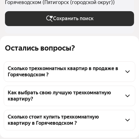
Горячеводском (Пятигорск (городской округ))
Сохранить поиск
Остались вопросы?
Сколько трехкомнатных квартир в продаже в
Горячеводском ?
На Яндекс Недвижимости в продаже в 
Горячеводском 28 трехкомнатных квартир, из них 
Как выбрать свою лучшую трехкомнатную
квартиру?
28 объявлений от агентств
Чтобы купить 3-комнатную квартиру с ремонтом, 
воспользуйтесь тепловой картой для оценки 
Сколько стоит купить трехкомнатную
квартиру в Горячеводском ?
инфраструктуры и транспортной доступности в 
выбранном районе в Горячеводском
Цена за квадратный метр
68 182 — 353 179 ₽