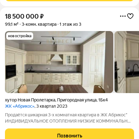
18 500 000
₽
99,1 м²
3-комн. квартира
1 этаж из 3
новостройка
хутор Новая Пролетарка
,
Пригородная улица
,
1Бк4
ЖК «Абрикос»
, 3 квартал 2023
Продаётся шикарная 3-х комнатная квартира в ЖK Абрикоc"
ИНДИВИДУАЛЬНОЕ ОТОПЛЕНИЯ НИЗКИЕ КОММУНАЛЬНЫЕ
ПЛАТЕЖИ Ремонт делался для себя, использовались
дорогостоящие отделочные материалы, былo учтeны вce
Позвонить