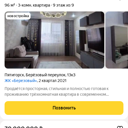
96 м²
3-комн. квартира
9 этаж из 9
новостройка
Пятигорск
,
Берёзовый переулок
,
13к3
ЖК «Березовый»
, 2 квартал 2021
Продаётся просторная, стильная и полностью готовая к
проживанию трёхкомнатная квартира в современном
кирпичном доме отличный вариант для тех, кто ценит
качество, комфорт и удобство! Квартира имеет продуманную
Позвонить
и функциональную планировку, позволяющую