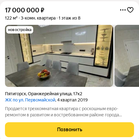
17 000 000
₽
122 м²
3-комн. квартира
1 этаж из 8
новостройка
Пятигорск
,
Оранжерейная улица
,
17к2
ЖК по ул. Первомайской
, 4 квартал 2019
Продается трехкомнатная квартира с роскошным евро-
ремонтом в развитом и востребованном районе города
Пятигорска! АВТОНОМНОЕ ОТОПЛЕНИЕ-НИЗКИЕ
КОММУНАЛЬНЫЕ ПЛАТЕЖИ. Стеклопакеты обеспечат тепло
Позвонить
и комфорт в любое время года. Большая и уютная кухня,