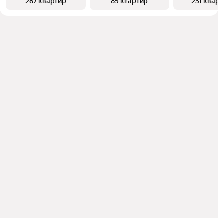
287 квартир
85 квартир
231 ква