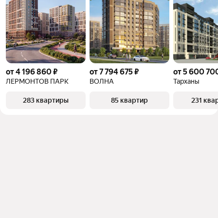
от 4 196 860 ₽
от 7 794 675 ₽
от 5 600 70
ЛЕРМОНТОВ ПАРК
ВОЛНА
Тарханы
283 квартиры
85 квартир
231 ква