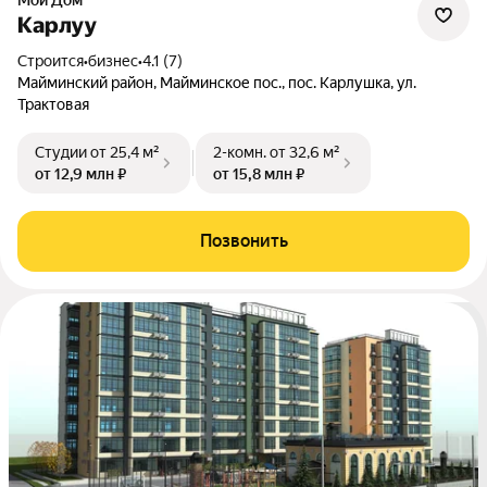
Мой Дом
Карлуу
Строится
•
бизнес
•
4.1 (7)
Майминский район, Майминское пос., пос. Карлушка, ул.
Трактовая
Студии
от 25,4 м²
2-комн.
от 32,6 м²
от 12,9 млн ₽
от 15,8 млн ₽
Позвонить