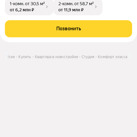
1-комн.
от 30,5 м²
2-комн.
от 58,7 м²
от 6,2 млн ₽
от 11,9 млн ₽
Позвонить
Алтайске
Купить
Квартира в новостройке
Студия
Комфорт класса