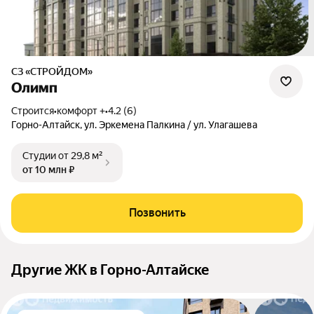
СЗ «СТРОЙДОМ»
Олимп
Строится
•
комфорт +
•
4.2 (6)
Горно-Алтайск, ул. Эркемена Палкина / ул. Улагашева
Студии
от 29,8 м²
от 10 млн ₽
Позвонить
Другие ЖК в Горно-Алтайске