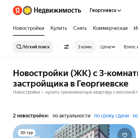
Георгиевск
Новостройки
Купить
Снять
Коммерческая
И
Лёгкий поиск
3 комн.
Цена
Взнос 
Новостройки (ЖК) с 3-комнат
застройщика в Георгиевске
Новостройки — купить трехкомнатную квартиру с ипотекой пл
2 новостройки:
по актуальности
по сроку сдачи
по
3D-тур