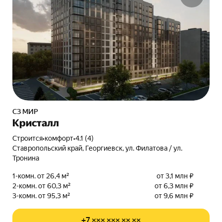
СЗ МИР
Кристалл
Строится
•
комфорт
•
4.1 (4)
Ставропольский край, Георгиевск, ул. Филатова / ул.
Тронина
1-комн. от 26,4 м²
от 3,1 млн ₽
2-комн. от 60,3 м²
от 6,3 млн ₽
3-комн. от 95,3 м²
от 9,6 млн ₽
+7 ××× ××× ×× ××