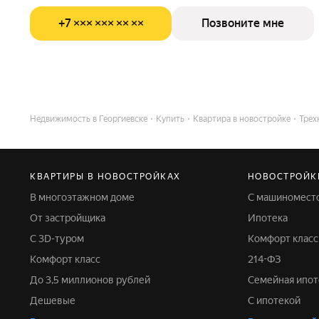
+7 ××× ××× ×× ××
Позвоните мне
Недвижимость в Георгиевске
Купить
Квартира в новостройке
Трех
КВАРТИРЫ В НОВОСТРОЙКАХ
НОВОСТРОЙК
В многоэтажном доме
С машиномест
От застройщика
Ипотека
С 3D-туром
Комфорт класс
Комфорт класс
214-ФЗ
До 3,5 миллионов рублей
Семейная ипот
Дешевые
С ипотекой