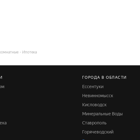
комнатные
Ипотека
И
ГОРОДА В ОБЛАСТИ
ом
Ессентуки
Невинномысск
Кисловодск
Минеральные Воды
ека
Ставрополь
Горячеводский