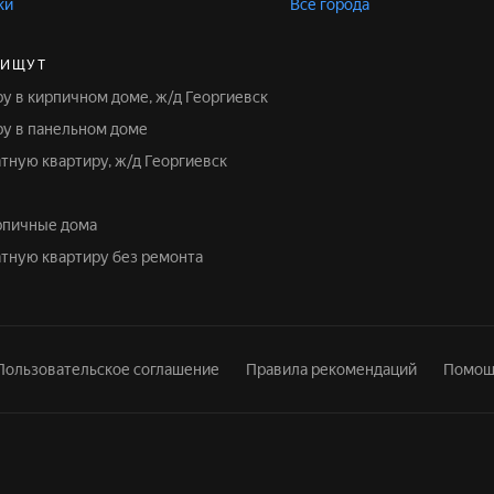
ки
Все города
 ИЩУТ
ру в кирпичном доме, ж/д Георгиевск
иру в панельном доме
атную квартиру, ж/д Георгиевск
ирпичные дома
натную квартиру без ремонта
Пользовательское соглашение
Правила рекомендаций
Помощ