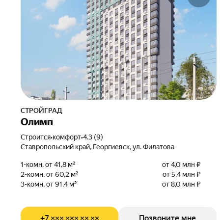
СТРОЙГРАД
Олимп
Строится
•
комфорт
•
4.3 (9)
Ставропольский край, Георгиевск, ул. Филатова
1-комн. от 41,8 м²
от 4,0 млн ₽
2-комн. от 60,2 м²
от 5,4 млн ₽
3-комн. от 91,4 м²
от 8,0 млн ₽
+7 ××× ××× ×× ××
Позвоните мне