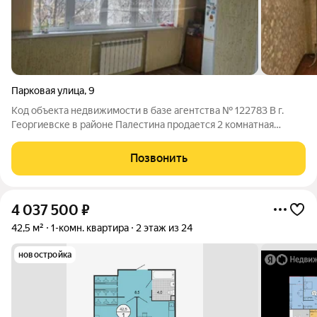
Парковая улица
,
9
Код объекта недвижимости в базе агентства № 122783 В г.
Георгиевске в районе Палестина продается 2 комнатная
квартира , общей площадью 72 кв.м. В квартире сделан
косметический ремонт, особых вложений не требуется. В
Позвонить
наличии 2 лоджии, одна объединена
4 037 500
₽
42,5 м²
1-комн. квартира
2 этаж из 24
новостройка