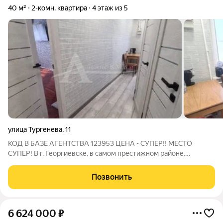
40 м²
2-комн. квартира
4 этаж из 5
улица Тургенева
,
11
КОД В БАЗЕ АГЕНТСТВА 123953 ЦЕНА - СУПЕР!! МЕСТО
СУПЕР! В г. Георгиевске, в самом престижном районе,
продается добротная 2х комнатная квартира, Внутри вас ждёт
уют и комфорт, который чувствуется благодаря хорошему
Позвонить
ремонту и удачной планировке. В
6 624 000
₽