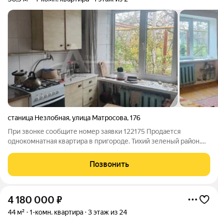
станица Незлобная
,
улица Матросова
,
176
При звонке сообщите номер заявки 122175 Продается
однокомнатная квартира в пригороде. Тихий зеленый район.
Место для парковки автомобиля. Квартира готова к продаже в
ней ни кто не живет. Требуется ремонт.
Позвонить
4 180 000
₽
44 м²
1-комн. квартира
3 этаж из 24