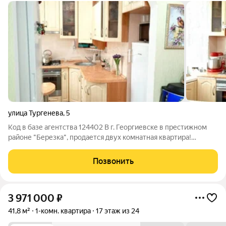
улица Тургенева
,
5
Код в базе агентства 124402 В г. Георгиевске в престижном
районе "Березка", продается двух комнатная квартира!
Квартира имеет площадь 39,8 кв. Внутри вас ждёт уют и
комфорт, который чувствуется благодаря хорошему ремонту!.
Позвонить
В квартире сделана
3 971 000
₽
41,8 м²
1-комн. квартира
17 этаж из 24