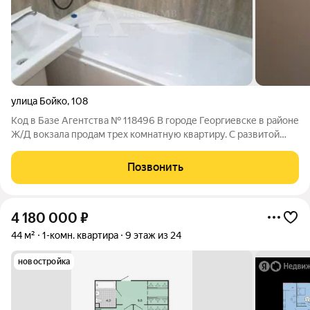
улица Бойко
,
108
Код в Базе Агентства № 118496 В городе Георгиевске в районе
Ж/Д вокзала продам трех комнатную квартиру. С развитой
инфраструктурой . Район активно развивается. В квартире
выполнен ремонт заходи и живи. Квартира продается на
Позвонить
ликвидном 2-ом этаже.
4 180 000
₽
44 м²
1-комн. квартира
9 этаж из 24
новостройка