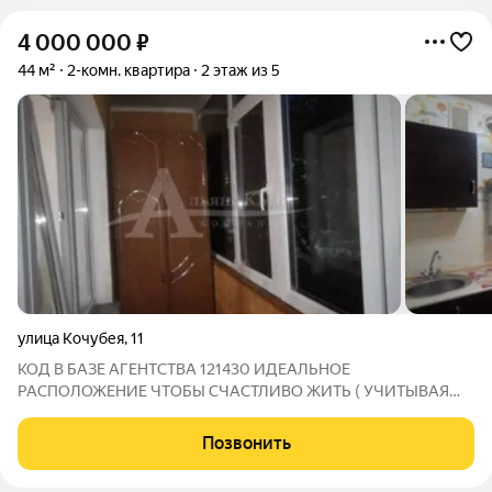
4 000 000
₽
44 м²
2-комн. квартира
2 этаж из 5
улица Кочубея
,
11
КОД В БАЗЕ АГЕНТСТВА 121430 ИДЕАЛЬНОЕ
РАСПОЛОЖЕНИЕ ЧТОБЫ СЧАСТЛИВО ЖИТЬ ( УЧИТЫВАЯ
ЛОКАЦИЮ, ЦЕНУ) И ИДЕАЛЬНО ЛИКВИДНОЕ МЕСТО ДЛЯ
СДАЧИ В АРЕНДУ. В г. Георгиевске в престижном районе и в
Позвонить
шикарном расположении, продается 2х комнатная квартира на