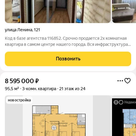
улица Ленина
,
121
Код в базе агентства 116852. Срочно продается 2х комнатная
квартира в самом центре нашего города. Вся инфраструктура в
шаговой доступности. Рынок, магнит, пятерочка. ,школы,садик.
Удобная транспортная развязка в любое направления города. В
Позвонить
квартире
8 595 000
₽
95,5 м²
3-комн. квартира
21 этаж из 24
новостройка