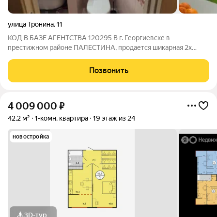
улица Тронина
,
11
КОД В БАЗЕ АГЕНТСТВА 120295 В г. Георгиевске в
престижном районе ПАЛЕСТИНА, продается шикарная 2х
комнатная квартира. Внутри вас ждёт уют и комфорт ,который
чувствуется благодаря хорошему свежему, дорогому
Позвонить
ремонту. В доме есть 2 просторные спальные
4 009 000
₽
42,2 м²
1-комн. квартира
19 этаж из 24
новостройка
3D-тур