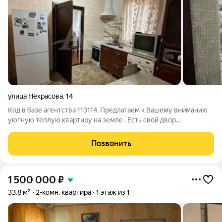
улица Некрасова
,
14
Код в базе агентства 113114. Предлагаем к Вашему вниманию
уютную теплую квартиру на земле . Есть свой двор
асфальтированный. навес , заед для машины. Просмотр в
любое удобное для Вас время.
Позвонить
1 500 000
₽
33,8 м²
2-комн. квартира
1 этаж из 1