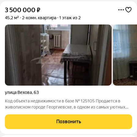
3 500 000
₽
45,2 м²
2-комн. квартира
1 этаж из 2
улица Вехова
,
63
Код объекта недвижимости в базе № 125105 Продается в
живописном городе Георгиевске, в одном из самых уютных
уголков микрорайона Ивушки, двухкомнатная квартира,
ставшая настоящей находкой для тех, кто ценит комфорт и
Позвонить
тишину. Этот микрорайон, известный