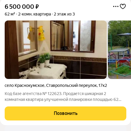
6 500 000
₽
62 м²
2-комн. квартира
2 этаж из 3
село Краснокумское
,
Ставропольский переулок
,
17к2
Код базе агентства № 122623. Продается шикарная 2
комнатная квартира улучшенной планировки площадью 62
кв.метра в самом начале с. Краснокумское. Дом построен
2016 году,подходит под семейную ипотеку 6 %. расположена
Позвонить
на 2 этаже. Комнаты