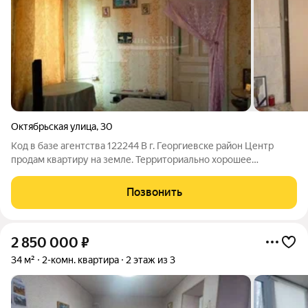
Октябрьская улица
,
30
Код в базе агентства 122244 В г. Георгиевске район Центр
продам квартиру на земле. Территориально хорошее
расположение, в шаговой доступности детский сад, школа,
магазины. Имеется въезд, небольшой огород. В доме две
Позвонить
смежные комнаты, прихожая, кухня,
2 850 000
₽
34 м²
2-комн. квартира
2 этаж из 3