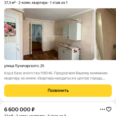
37,3 м²
2-комн. квартира
1 этаж из 1
улица Луначарского
,
25
Код в базе агентства 118046. Предлагаем Вашему вниманию
квартиру на земле. Квартира находиться в центре города.
Сделан косметический ремонт. Сан узел в квартире,
индивидуальное отопление, можно заходить и жить. Более
Позвонить
подробную информацию об этом и
6 600 000
₽