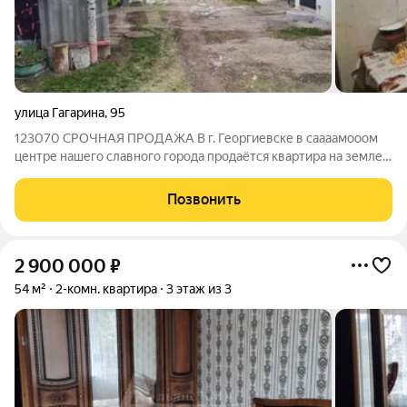
улица Гагарина
,
95
123070 СРОЧНАЯ ПРОДАЖА В г. Георгиевске в саааамооом
центре нашего славного города продаётся квартира на земле! .
Квартира имеет общую площадь 47 кв.м. В квартире есть 2
комнаты, кухня, коридор, сан/узел. Сан/узел с ванной
Позвонить
комнатой и кухней
2 900 000
₽
54 м²
2-комн. квартира
3 этаж из 3