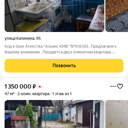
улица Калинина
,
95
Код в базе Агенства "Альянс КМВ "№106183 . Предлагаем к
Вашему вниманию . Продается двух комнатная квартира .
Район Центр . Квартира без ремонта . Все в шаговой
доступности школы , магазины ,Колхозный рынок, остановка
Позвонить
общественного транспорта .
1 350 000
₽
47 м²
2-комн. квартира
1 этаж из 1