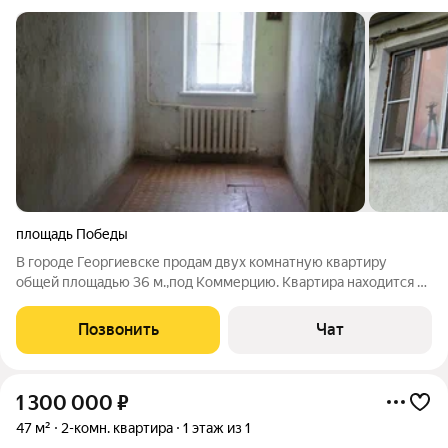
площадь Победы
В городе Георгиевске продам двух комнатную квартиру
общей площадью 36 м.,под Коммерцию. Квартира находится в
очень хорошем месте, район Колхозного рынка, хорошая
локация .Квартира подойдёт для открытия :Офиса
Позвонить
Чат
,магазина,салона красоты,массажного
1 300 000
₽
47 м²
2-комн. квартира
1 этаж из 1