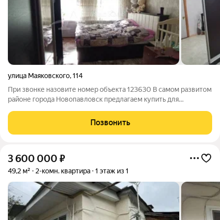
улица Маяковского
,
114
При звонке назовите номер объекта 123630 В самом развитом
районе города Новопавловск предлагаем купить для
счастливого проживания 2х комнатную квартиру, с
ИНДИВИДУАЛЬНЫМ ОТОПЛЕНИЕМ. Общая площадь
Позвонить
квартиры 50 кв м. Прихожая просторная, санузел
3 600 000
₽
49,2 м²
2-комн. квартира
1 этаж из 1