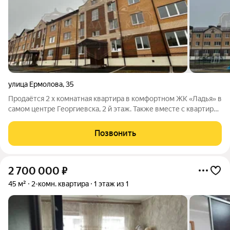
улица Ермолова
,
35
Продаётся 2 х комнатная квартира в комфортном ЖК «Ладья» в
самом центре Георгиевска, 2 й этаж. Также вместе с квартирой
продается подвальное помещение для хранения
крупногабаритных вещей (входит в стоимость). Район с
Позвонить
хорошо развитой инфраструктурой,
2 700 000
₽
45 м²
2-комн. квартира
1 этаж из 1