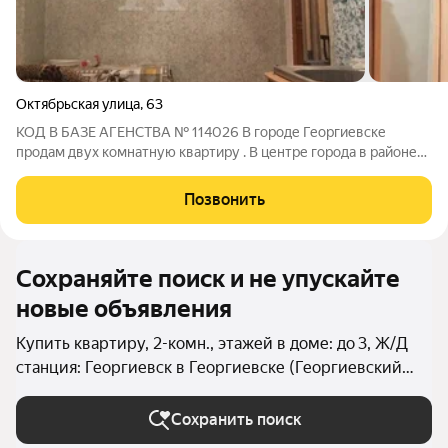
Октябрьская улица
,
63
КОД В БАЗЕ АГЕНСТВА № 114026 В городе Георгиевске
продам двух комнатную квартиру . В центре города в районе
ЗАГСА. Удобная транспортная развязка все в шаговой
доступности. Квартира на втором ликвидном этаже. Светлая,
Позвонить
уютная, теплая. Частично сделан
Сохраняйте поиск и не упускайте
новые объявления
Купить квартиру, 2-комн., этажей в доме: до 3, Ж/Д
станция: Георгиевск в Георгиевске (Георгиевский
округ)
Сохранить поиск