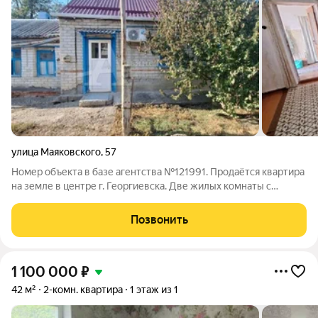
улица Маяковского
,
57
Номер объекта в базе агентства №121991. Продаётся квартира
на земле в центре г. Георгиевска. Две жилых комнаты с
высокими потолками, отопление газом, удобства в доме,
кондиционер. Есть отдельный дворик и земля под огород.
Позвонить
Собственник взрослый.
1 100 000
₽
42 м²
2-комн. квартира
1 этаж из 1