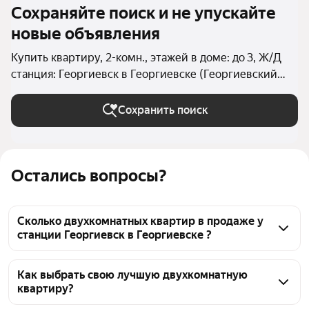
Сохраняйте поиск и не упускайте
новые объявления
Купить квартиру, 2-комн., этажей в доме: до 3, Ж/Д
станция: Георгиевск в Георгиевске (Георгиевский
округ)
Сохранить поиск
Остались вопросы?
Сколько двухкомнатных квартир в продаже у
станции Георгиевск в Георгиевске ?
На Яндекс Недвижимости в продаже у станции 
Георгиевск в Георгиевске 44 двухкомнатных 
Как выбрать свою лучшую двухкомнатную
квартиру?
квартиры, из них 2 объявления от собственников, 
42 объявления от агентств