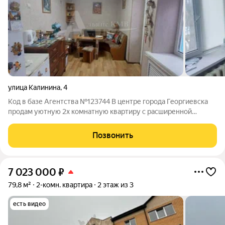
улица Калинина
,
4
Код в базе Агентства №123744 В центре города Георгиевска
продам уютную 2х комнатную квартиру с расширенной
перепланировкой. Одна комната и кухня-столовая,раздельный
сан.узел.В квартире сделан косметический ремонт,что
Позвонить
подходит и для проживания и для
7 023 000
₽
79,8 м²
2-комн. квартира
2 этаж из 3
есть видео