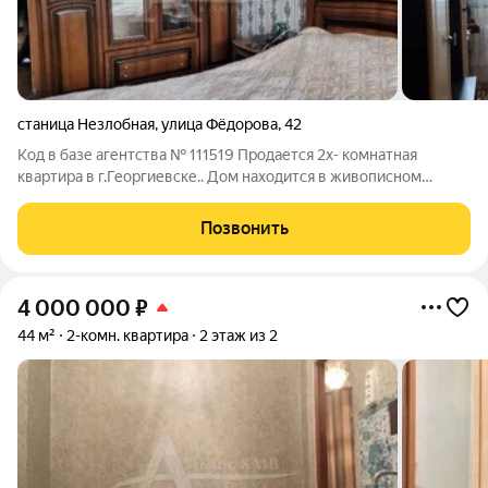
станица Незлобная
,
улица Фёдорова
,
42
Код в базе агентства № 111519 Продается 2х- комнатная
квартира в г.Георгиевске.. Дом находится в живописном
месте, вдали от автострад и городской суеты. ,Рядом лес,
чистый воздух, в непосредственной близости с Епархией, В
Позвонить
квартире две раздельные
4 000 000
₽
44 м²
2-комн. квартира
2 этаж из 2