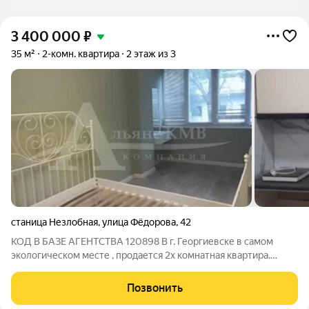
3 400 000
₽
35 м²
2-комн. квартира
2 этаж из 3
станица Незлобная
,
улица Фёдорова
,
42
КОД В БАЗЕ АГЕНТСТВА 120898 В г. Георгиевске в самом
экологическом месте , продается 2х комнатная квартира.
Внутри вас ждёт уют и комфорт, который чувствуется
благодаря хорошему, свежему и дорогому ремонту. В
Позвонить
квартире - 2 просторные спальные,