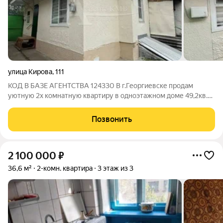
улица Кирова
,
111
КОД В БАЗЕ АГЕНТСТВА 124330 В г.Георгиевске продам
уютную 2х комнатную квартиру в одноэтажном доме 49,2кв.м
. С хорошим ремонтом и частично с мебелью , комнаты
изолированные с удобным расположением . На кухне
Позвонить
установлена современная бытовая техника
2 100 000
₽
36,6 м²
2-комн. квартира
3 этаж из 3