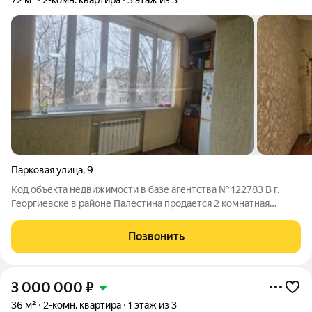
72 м²
2-комн. квартира
3 этаж из 3
Парковая улица
,
9
Код объекта недвижимости в базе агентства № 122783 В г.
Георгиевске в районе Палестина продается 2 комнатная
квартира , общей площадью 72 кв.м. В квартире сделан
косметический ремонт, особых вложений не требуется. В
Позвонить
наличии 2 лоджии, одна объединена
3 000 000
₽
36 м²
2-комн. квартира
1 этаж из 3