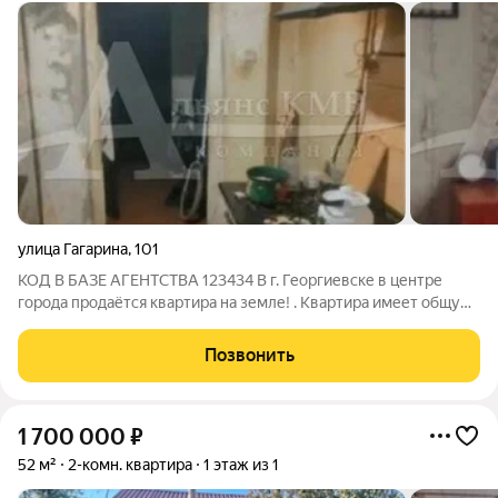
улица Гагарина
,
101
КОД В БАЗЕ АГЕНТСТВА 123434 В г. Георгиевске в центре
города продаётся квартира на земле! . Квартира имеет общую
площадь 47 кв.м. В квартире есть 2 комнаты, большая кухня,
коридор, сан/узел. . Ремонт косметический требуется. Общий
Позвонить
двор, въезд. Есть
1 700 000
₽
52 м²
2-комн. квартира
1 этаж из 1