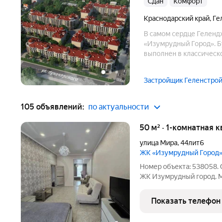
Сдан
комфорт
Краснодарский край
,
Ге
В самом сердце Геленд
«Изумрудный Город». Б
выполнен в классическ
Застройщик Геленстро
105 объявлений:
по актуальности
50 м² · 1-комнатная 
улица Мира
,
44лит6
ЖК «Изумрудный Город
Номер объекта: 538058.
ЖК Изумрудный город. М
любоваться прелестями 
-открытый бассейн (на т
Показать телефон
скверики, газоны. До мор