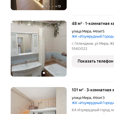
+
13
48 м² · 1-комнатная 
улица Мира
,
44лит5
ЖК «Изумрудный Город
г. Геленджик, ул Мира, 
5560022
Показать телефон
+
6
101 м² · 3-комнатная 
улица Мира
,
44лит3
ЖК «Изумрудный Город
КА Изумрудный город, к