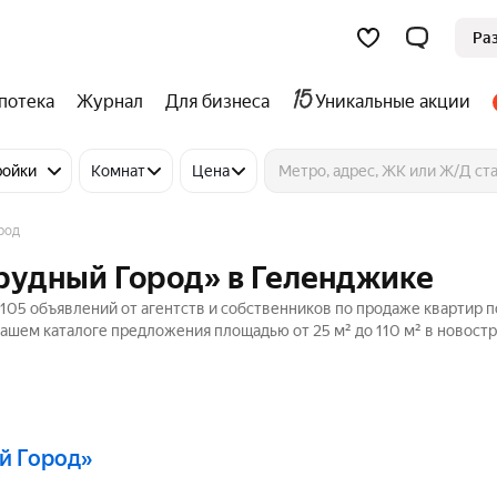
Ра
потека
Журнал
Для бизнеса
Уникальные акции
ройки
Комнат
Цена
род
рудный Город» в Геленджике
05 объявлений от агентств и собственников по продаже квартир п
ашем каталоге предложения площадью от 25 м² до 110 м² в новостр
й Город»