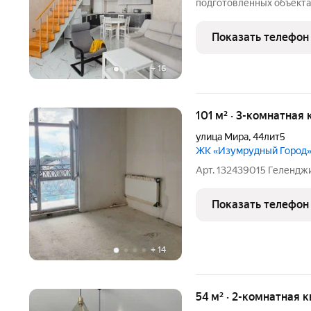
подготовленных объекта
полноценная евро-3К и с
тамбур и далее слева сту
Показать телефон
помещение
+
16
101 м² · 3-комнатная 
улица Мира
,
44лит5
ЖК «Изумрудный Город
Арт. 132439015 Гелендж
Показать телефон
+
14
54 м² · 2-комнатная 