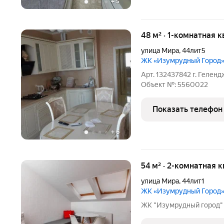
+
5
48 м² · 1-комнатная 
улица Мира
,
44лит5
ЖК «Изумрудный Город
Арт. 132437842 г. Гелен
Oбъект №: 5560022
Показать телефон
+
6
54 м² · 2-комнатная 
улица Мира
,
44лит1
ЖК «Изумрудный Город
ЖК "Изумрудный город"