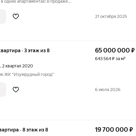
 в одних апартаментах! В продаже
тудия. При входе в апартаменты имеется
дия, а справа евро-3К! Каждое
21 октября 2025
65 000 000
₽
квартира · 3 этаж из 8
643 564 ₽ за м²
»
, 2 квартал 2020
ик ЖК "Изумрудный город"
6 июля 2026
19 700 000
₽
квартира · 8 этаж из 8