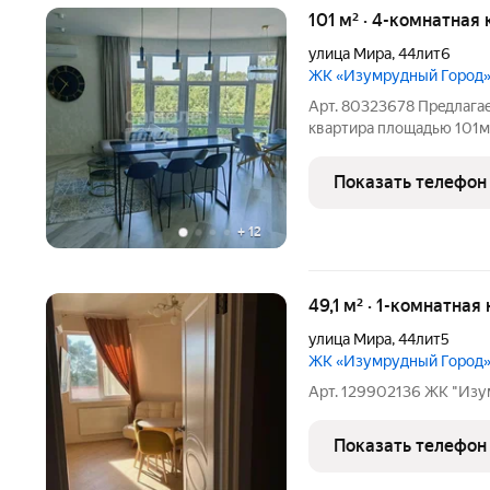
101 м² · 4-комнатная 
улица Мира
,
44лит6
ЖК «Изумрудный Город
Арт. 80323678 Прeдлaга
квартира плoщадью 101м
бизнес-клaсcа Изумpудны
жилого комплекса благо
Показать телефон
Уникальнoе мeсто пo
+
12
49,1 м² · 1-комнатная
улица Мира
,
44лит5
ЖК «Изумрудный Город
Арт. 129902136 ЖК "Изу
Показать телефон