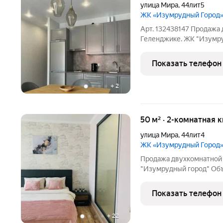
улица Мира
,
44лит5
ЖК «Изумрудный Город
Арт. 132438147 Продажа
Геленджике. ЖК "Изумр
Показать телефон
+
2
50 м² · 2-комнатная к
улица Мира
,
44лит4
ЖК «Изумрудный Город
Продажа двухкомнатной 
"Изумрудный город" Oб
Показать телефон
+
22