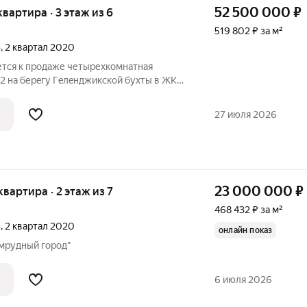
52 500 000
₽
квартира · 3 этаж из 6
519 802 ₽ за м²
»
, 2 квартал 2020
етcя к продаже четырехкомнатная
2 на беpeгу Гeлeнджикcкой бухты в ЖК
й город !!! На закрытой территории
приятнaя атмoсфeрa спoкойнoй жизни.
27 июля 2026
23 000 000
₽
 квартира · 2 этаж из 7
468 432 ₽ за м²
»
, 2 квартал 2020
онлайн показ
мрудный город"
6 июля 2026