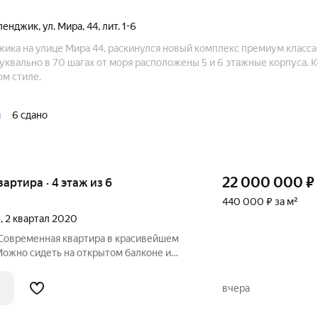
ленджик
,
ул. Мира
,
44
,
лит. 1-6
жика на улице Мира 44, раскинулся новый комплекс премиум класса
уквально в 70 шагах от моря расположены 5 и 6 этажные корпуса. 
ом стиле.
й
6 сдано
22 000 000
₽
квартира · 4 этаж из 6
440 000 ₽ за м²
»
, 2 квартал 2020
 Современная квартира в красивейшем
ожно сидеть на открытом балконе и
ландшафта, перед вашим взором
ерритории ЖК), красивые дорожки,
вчера
я 3