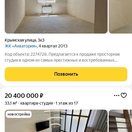
Крымская улица
,
3к3
ЖК «Акватория»
, 4 квартал 2013
Код объекта: 2274726. Предлагается к продаже просторная
студия в одном из самых престижных и востребованных
жилых комплексов города! Отличный вариант, как для
проживания, так и для инвестиций. Элитный комплекс класса
Позвонить
Premium ЖК Акватория расположен
20 400 000
₽
33,1 м²
квартира-студия
1 этаж из 17
новостройка