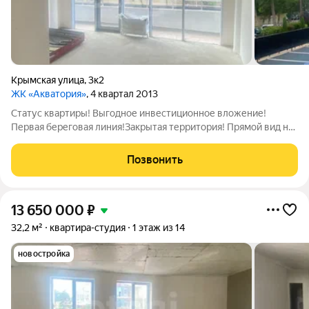
Крымская улица
,
3к2
ЖК «Акватория»
, 4 квартал 2013
Статус квартиры! Выгодное инвестиционное вложение!
Первая береговая линия!Закрытая территория! Прямой вид на
море! Ближайший достойный пляж в 4-х минутах ходьбы
прогулочным шагом!Ближайший ресторан ближе чем можно
Позвонить
себе представить! Вид на фонтан и
13 650 000
₽
32,2 м²
квартира-студия
1 этаж из 14
новостройка