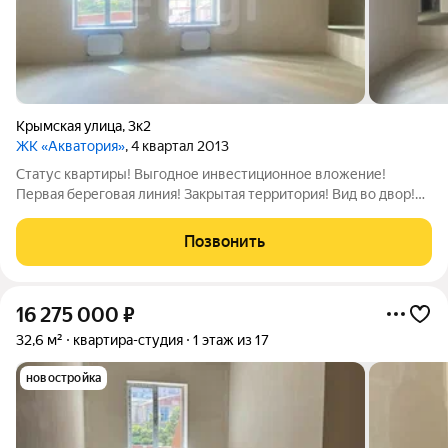
Крымская улица
,
3к2
ЖК «Акватория»
, 4 квартал 2013
Статус квартиры! Выгодное инвестиционное вложение!
Первая береговая линия! Закрытая территория! Вид во двор!
Ближайший достойный пляж в 4-х минутах ходьбы
прогулочным шагом!Ближайший ресторан ближе чем можно
Позвонить
себе представить! Вид на фонтан и
16 275 000
₽
32,6 м²
квартира-студия
1 этаж из 17
новостройка