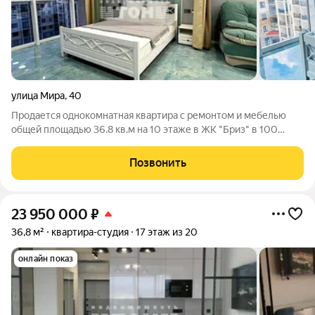
улица Мира
,
40
Продается однокомнатная квартира с ремонтом и мебелью
общей площадью 36.8 кв.м на 10 этаже в ЖК "Бриз" в 100
метрах от центральной набережной и отличных пляжей
города. Квартира с дизайнерским ремонтом, продуман каждый
Позвонить
уголок пространства, что
23 950 000
₽
36,8 м²
квартира-студия
17 этаж из 20
онлайн показ