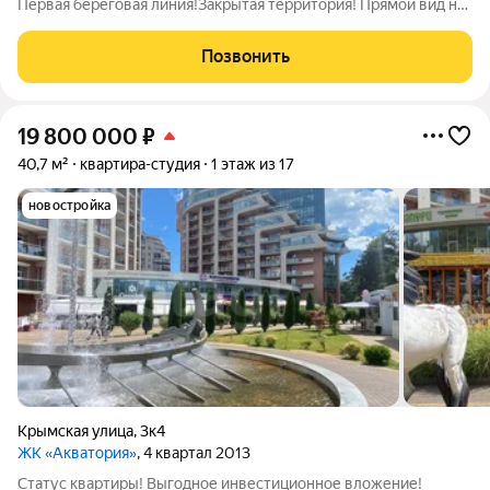
Первая береговая линия!Закрытая территория! Прямой вид на
море! Ближайший достойный пляж в 4-х минутах ходьбы
прогулочным шагом!Ближайший ресторан ближе чем можно
Позвонить
себе представить! Вид на фонтан и
19 800 000
₽
40,7 м²
квартира-студия
1 этаж из 17
новостройка
Крымская улица
,
3к4
ЖК «Акватория»
, 4 квартал 2013
Статус квартиры! Выгодное инвестиционное вложение!