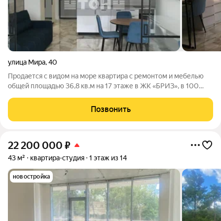
улица Мира
,
40
Продается с видом на море квартира с ремонтом и мебелью
общей площадью 36,8 кв.м на 17 этаже в ЖК «БРИЗ», в 100
метрах от центральной набережной и благоустроенных
пляжей, в районе с развитой инфраструктурой и лучшим в
Позвонить
городе расположением. Общая
22 200 000
₽
43 м²
квартира-студия
1 этаж из 14
новостройка