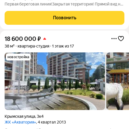
Первая береговая линия!Закрытая территория! Прямой вид на
море! Ближайший достойный пляж в 4-х минутах ходьбы
прогулочным шагом!Ближайший ресторан ближе чем можно
Позвонить
себе представить! Вид на фонтан и
18 600 000
₽
38 м²
квартира-студия
1 этаж из 17
новостройка
Крымская улица
,
3к4
ЖК «Акватория»
, 4 квартал 2013