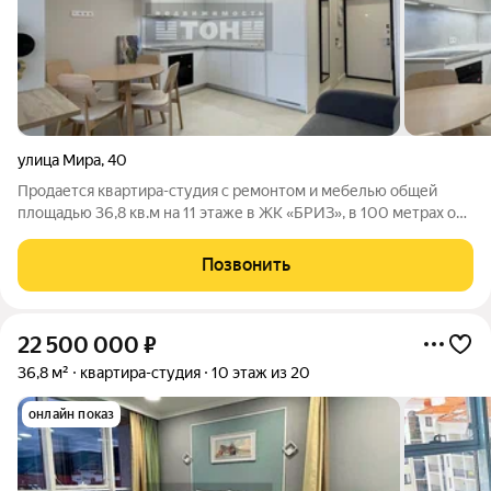
улица Мира
,
40
Продается квартира-студия с ремонтом и мебелью общей
площадью 36,8 кв.м на 11 этаже в ЖК «БРИЗ», в 100 метрах от
центральной набережной и благоустроенных пляжей, в
районе с развитой инфраструктурой и лучшим в городе
Позвонить
расположением. Общая площадь
22 500 000
₽
36,8 м²
квартира-студия
10 этаж из 20
онлайн показ