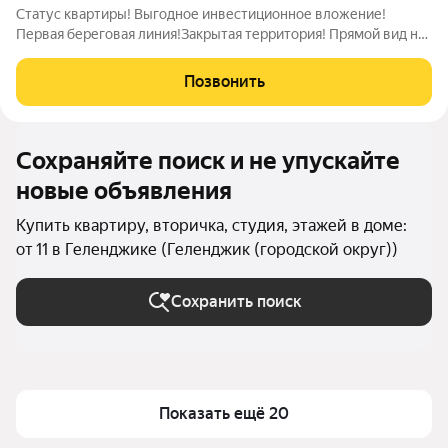
Статус квартиры! Выгодное инвестиционное вложение!
Первая береговая линия!Закрытая территория! Прямой вид на
море! Ближайший достойный пляж в 4-х минутах ходьбы
прогулочным шагом!Ближайший ресторан ближе чем можно
Позвонить
себе представить! Вид на фонтан и
Сохраняйте поиск и не упускайте
новые объявления
Купить квартиру, вторичка, студия, этажей в доме:
от 11 в Геленджике (Геленджик (городской округ))
Сохранить поиск
Показать ещё 20