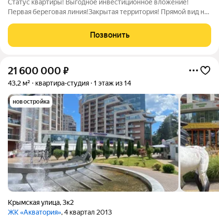
Статус квартиры! Выгодное инвестиционное вложение!
Первая береговая линия!Закрытая территория! Прямой вид на
море! Ближайший достойный пляж в 4-х минутах ходьбы
прогулочным шагом!Ближайший ресторан ближе чем можно
Позвонить
себе представить! Вид на фонтан и
21 600 000
₽
43,2 м²
квартира-студия
1 этаж из 14
новостройка
Крымская улица
,
3к2
ЖК «Акватория»
, 4 квартал 2013