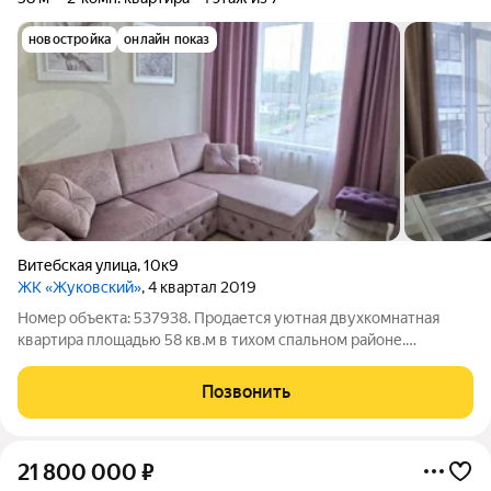
новостройка
онлайн показ
Витебская улица
,
10к9
ЖК «Жуковский»
, 4 квартал 2019
Номер объекта: 537938. Продается уютная двухкомнатная
квартира площадью 58 кв.м в тихом спальном районе.
Квартира имеет две изолированные спальни, что идеально
подходит для семьи. Просторная застекленная лоджия с видом
Позвонить
на горы станет вашим любимым
21 800 000
₽