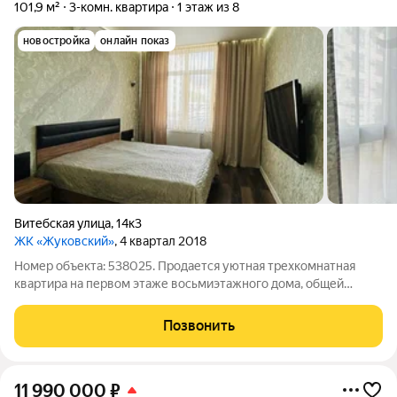
101,9 м²
3-комн. квартира
1 этаж из 8
новостройка
онлайн показ
Витебская улица
,
14к3
ЖК «Жуковский»
, 4 квартал 2018
Номер объекта: 538025. Продается уютная трехкомнатная
квартира на первом этаже восьмиэтажного дома, общей
площадью 101.90 кв. метров+три утепленные лоджии. Это
идеальное предложение для тех, кому важен комфорт и
Позвонить
удобство в каждой детали. Квартира
11 990 000
₽