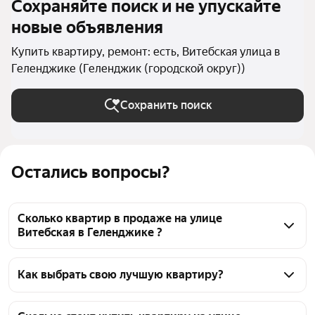
Сохраняйте поиск и не упускайте
новые объявления
Купить квартиру, ремонт: есть, Витебская улица в
Геленджике (Геленджик (городской округ))
Сохранить поиск
Остались вопросы?
Сколько квартир в продаже на улице
Витебская в Геленджике ?
На Яндекс Недвижимости в продаже на улице 
Витебская в Геленджике 46 квартир, из них 46 
Как выбрать свою лучшую квартиру?
объявлений от агентств
Чтобы купить квартиру с ремонтом на улице 