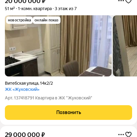
20 000 000
₽
51 м²
1-комн. квартира
3 этаж из 7
новостройка
онлайн показ
Витебская улица
,
14к2/2
ЖК «Жуковский»
Арт. 137418791 Квартира в ЖК "Жуковский"
Позвонить
29 000 000
₽