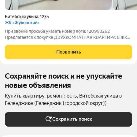
Витебская улица
,
12к5
ЖК «Жуковский»
При звонке просьба указать номер лота: 120993262
Предлагается к покупке ДВУХКОМНАТНАЯ КВАРТИРА В ЖК
ЖУКОВСКИЙ, рядом ул. Островского и Геленджикский
проспект. О КВАРТИРЕ: Квартира находится на восьмом этаже.
Позвонить
Общая площадь квартиры: 50 кв.. м. Площадь
Сохраняйте поиск и не упускайте
новые объявления
Купить квартиру, ремонт: есть, Витебская улица в
Геленджике (Геленджик (городской округ))
Сохранить поиск