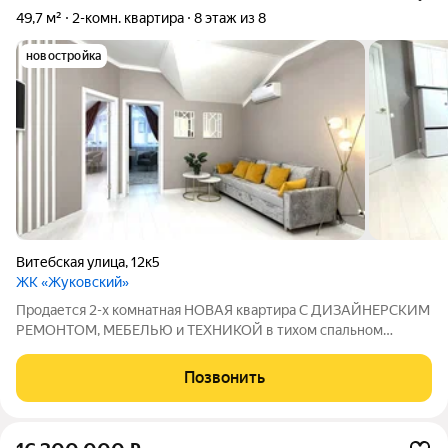
49,7 м²
2-комн. квартира
8 этаж из 8
новостройка
Витебская улица
,
12к5
ЖК «Жуковский»
Продается 2-х комнатная НОВАЯ квартира С ДИЗАЙНЕРСКИМ
РЕМОНТОМ, МЕБЕЛЬЮ и ТЕХНИКОЙ в тихом спальном
районе с развитой инфраструктурой и одновременно не
далеко от центра в ЖК бизнес класса в городе Геленджик.
Позвонить
Общая площадь 49,7 кв. м. Удобная и