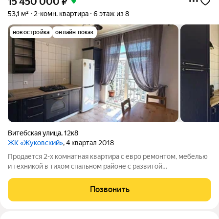
15 450 000
₽
53,1 м²
2-комн. квартира
6 этаж из 8
новостройка
онлайн показ
Витебская улица
,
12к8
ЖК «Жуковский»
, 4 квартал 2018
Продается 2-х комнатная квартира с евро ремонтом, мебелью
и техникой в тихом спальном районе с развитой
инфраструктурой, в ЖК бизнес класса Жуковский в городе
Геленджик. Звоните! Общая площадь 53 м2 + 2 застекленные
Позвонить
лоджии! Удобная и продуманная