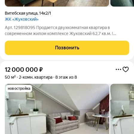
Витебская улица
,
14к2/1
ЖК «Жуковский»
Арт. 129818095 Продается двухкомнатная квартира в
современном жилом комплексе Жуковский 62,7 кв.м. !
Квартира расположена на комфортном втором этаже! Тёплые
полы по всей квартире. Квартира светлая, просторная,
Позвонить
комнаты изолированные. В квартире
12 000 000
₽
50 м²
2-комн. квартира
8 этаж из 8
новостройка