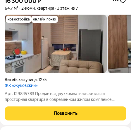
16 300 000
₽
64,7 м²
2-комн. квартира
3 этаж из 7
новостройка
онлайн показ
Витебская улица
,
12к5
ЖК «Жуковский»
Арт. 129845783 Продается двухкомнатная светлая и
просторная квартира в современном жилом комплексе
Жуковский общей площадью 64,7 кв.м. ! Спальный, тихий
район. В доме установлены нaкопитeльныe баки, перeбoев c
Позвонить
водoй нeт ! Квартира расположена на