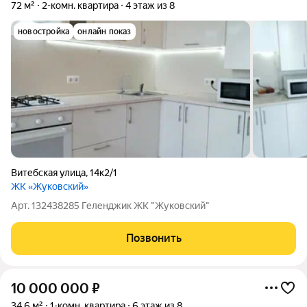
72 м²
2-комн. квартира
4 этаж из 8
новостройка
онлайн показ
Витебская улица
,
14к2/1
ЖК «Жуковский»
Арт. 132438285 Геленджик ЖК "Жуковский"
Позвонить
10 000 000
₽
34,6 м²
1-комн. квартира
6 этаж из 8