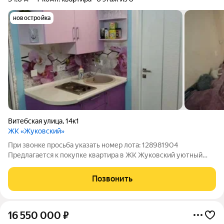
новостройка
Витебская улица
,
14к1
ЖК «Жуковский»
При звонке просьба указать номер лота: 128981904
Предлагается к покупке квартира в ЖК Жуковский уютный
дом с развитой инфраструктурой! О районе:В наших домах
расположен детский сад, в 5 минутах пешком школа. Напротив
Позвонить
через дорогу магазины,
16 550 000
₽