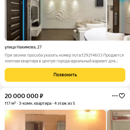
улица Нахимова
,
27
При звонке просьба указать номер лота:129214603 Продается
элитная квартира в центре города идеальный вариант для
инвестиций и комфортной жизни! Если вы ищете спокойствие
и комфорт в самом сердце города, но при этом хотите
Позвонить
избавиться от шумных улиц и
20 000 000
₽
117 м²
3-комн. квартира
4 этаж из 5