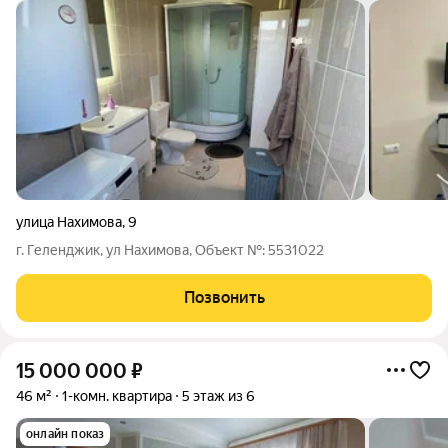
улица Нахимова
,
9
г. Геленджик, ул Нахимова, Oбъект №: 5531022
Позвонить
15 000 000
₽
46 м²
1-комн. квартира
5 этаж из 6
онлайн показ