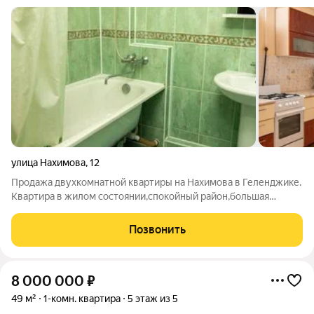
улица Нахимова
,
12
Продажа двухкомнатной квартиры на Нахимова в Геленджике.
Квартира в жилом состоянии,спокойный район,большая
кухня,балкон на кухне,балкон в комнате,санузел
раздельный,автономное отопление, 7 минут до школы,все
Позвонить
необходимое для жизни 20 минут пешком до
8 000 000
₽
49 м²
1-комн. квартира
5 этаж из 5