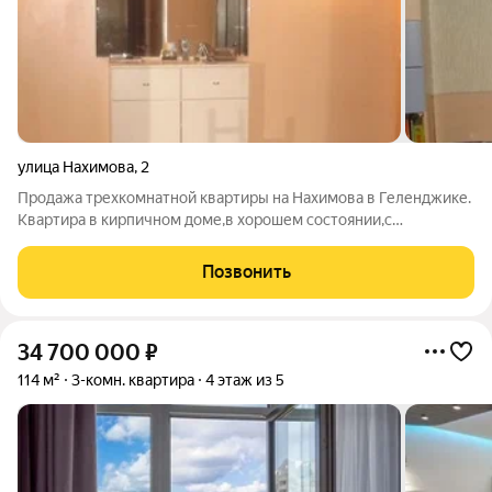
улица Нахимова
,
2
Продажа трехкомнатной квартиры на Нахимова в Геленджике.
Квартира в кирпичном доме,в хорошем состоянии,с
мебелью,техникой,комнаты раздельные,4 лоджии,2
санузла,центральное отопление,до центральной набережной
Позвонить
10 минут пешком,вид из окон на море.
34 700 000
₽
114 м²
3-комн. квартира
4 этаж из 5