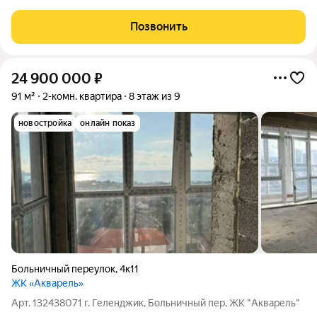
монолитном доме 2018 года! Идеальный вариант для тех, кто
ценит комфорт, стиль и современность. Просторная кухня 15 м
Позвонить
. Высокие потолки 3
24 900 000
₽
91 м²
2-комн. квартира
8 этаж из 9
новостройка
онлайн показ
Больничный переулок
,
4к11
ЖК «Акварель»
Арт. 132438071 г. Геленджик, Больничный пер, ЖК "Акварель"