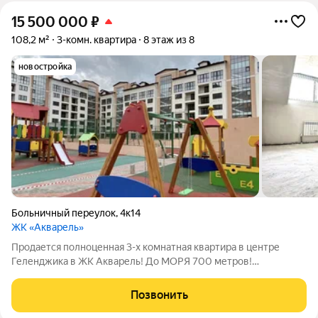
15 500 000
₽
108,2 м²
3-комн. квартира
8 этаж из 8
новостройка
Больничный переулок
,
4к14
ЖК «Акварель»
Продается полноценная 3-х комнатная квартира в центре
Геленджика в ЖК Акварель! До МОРЯ 700 метров!
ПЛОЩАДЬ : 108,2 кв. метров. Современная и продуманная
планировка в форме распашонки на две стороны, что дает
Позвонить
возможность при желании сделать две