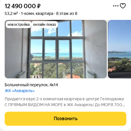
12 490 000
₽
53,2 м²
1-комн. квартира
8 этаж из 8
новостройка
онлайн показ
Больничный переулок
,
4к14
ЖК «Акварель»
Продается евро 2-х комнатная квартира в центре Геленджика
С ПРЯМЫМ ВИДОМ НА МОРЕ в ЖК Акварель! До МОРЯ 700
метров! ПЛОЩАДЬ : 53.2 кв.м Большая кухня столовая 26 кв.м
с витражным остеклением и ПРЯМЫМ ВИДОМ НА МОРЕ.
Позвонить
Уникальное расположение ЖК: центр