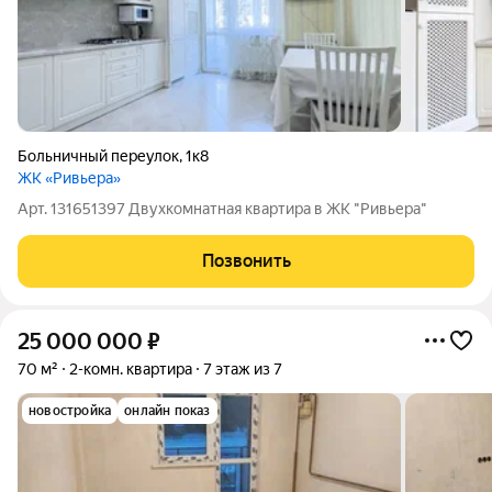
Больничный переулок
,
1к8
ЖК «Ривьера»
Арт. 131651397 Двухкомнатная квартира в ЖК "Ривьера"
Позвонить
25 000 000
₽
70 м²
2-комн. квартира
7 этаж из 7
новостройка
онлайн показ