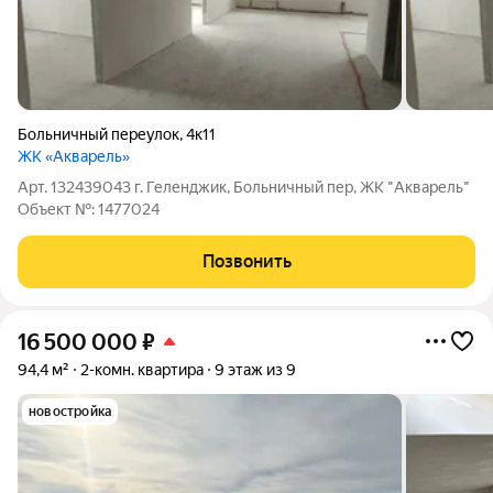
Больничный переулок
,
4к11
ЖК «Акварель»
Арт. 132439043 г. Геленджик, Больничный пер, ЖК "Акварель"
Oбъект №: 1477024
Позвонить
16 500 000
₽
94,4 м²
2-комн. квартира
9 этаж из 9
новостройка