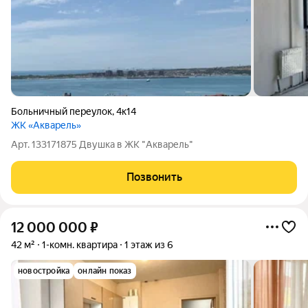
Больничный переулок
,
4к14
ЖК «Акварель»
Арт. 133171875 Двушка в ЖК "Акварель"
Позвонить
12 000 000
₽
42 м²
1-комн. квартира
1 этаж из 6
новостройка
онлайн показ