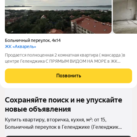
Больничный переулок
,
4к14
ЖК «Акварель»
Продается полноценная 2 комнатная квартира ( мансарда )в
центре Геленджика С ПРЯМЫМ ВИДОМ НА МОРЕ в ЖК
Акварель! До МОРЯ 700 метров! ОБЩАЯ ПЛОЩАДЬ :
94.4кв.м жилая 49кв.м, с витражным остеклением и видом на
Позвонить
море . Большая кухня столовая 29 кв.м
Сохраняйте поиск и не упускайте
новые объявления
Купить квартиру, вторичка, кухня, м²: от 15,
Больничный переулок в Геленджике (Геленджик
(городской округ))