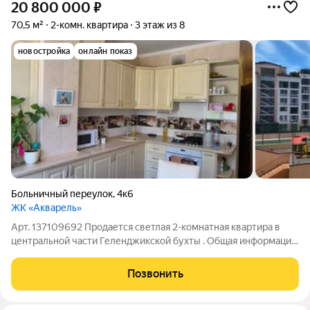
20 800 000
₽
70,5 м²
2-комн. квартира
3 этаж из 8
новостройка
онлайн показ
Больничный переулок
,
4к6
ЖК «Акварель»
Арт. 137109692 Продается светлая 2-комнатная квартира в
центральной части Геленджикской бухты . Общая информация:
Площадь: 70,5 м (просторная кухня-гостиная и две
изолированные спальни). Лоджии: 2 шт. Одна остеклена,
Позвонить
вторая открытая, идеально