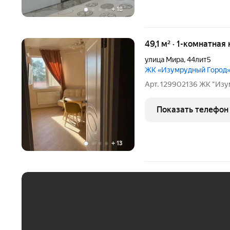
+
18
49,1 м² · 1-комнатная
улица Мира
,
44лит5
ЖК «Изумрудный Город
Арт. 129902136 ЖК "Изу
Показать телефон
+
13
ЕЖЕМЕСЯЧНЫЙ ПЛАТЁ