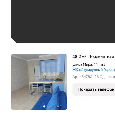
До 30 тыс. ₽
До 50 тыс. ₽
До 70 тыс. ₽
Больше 100 тыс. ₽
48,2 м² · 1-комнатна
улица Мира
,
44лит5
ЖК «Изумрудный Город
Арт. 134780426 Одноком
Показать телефон
+
8