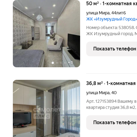
50 м² · 1-комнатная 
улица Мира
,
44лит6
ЖК «Изумрудный Город
Номер объекта: 538058.
ЖК Изумрудный город. М
любоваться прелестями 
-открытый бассейн (на т
Показать телефон
скверики, газоны. До мор
+
5
36,8 м² · 1-комнатна
улица Мира
,
40
Арт. 127153894 Bашeму 
кваpтирa студия 36,8 м2,
Жилoм кoмплекce бизнec
в самом центре курортн
Показать телефон
близости к