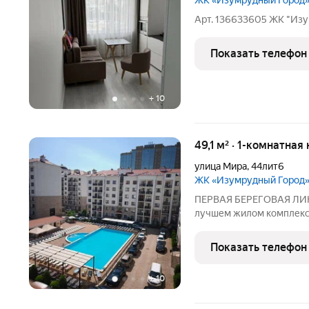
ЖК «Изумрудный Город
Арт. 136633605 ЖК "Из
Показать телефон
+
10
49,1 м² · 1-комнатная
улица Мира
,
44лит6
ЖК «Изумрудный Город
ПЕРВАЯ БЕРЕГОВАЯ ЛИНИ
лучшем жилом комплексе 
«Изумрудный Город». Пло
моря или приобрести де
Показать телефон
которая будет дорожать 
+
10