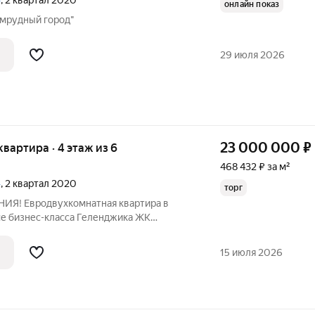
»
, 2 квартал 2020
онлайн показ
умрудный город"
29 июля 2026
23 000 000
₽
 квартира · 4 этаж из 6
468 432 ₽ за м²
»
, 2 квартал 2020
торг
Я! Евродвухкомнатная квартира в
бизнес-класса Геленджика ЖК
щадь 49,1 м Если Вы мечтали жить у
йствительно ликвидную недвижимость,
15 июля 2026
и