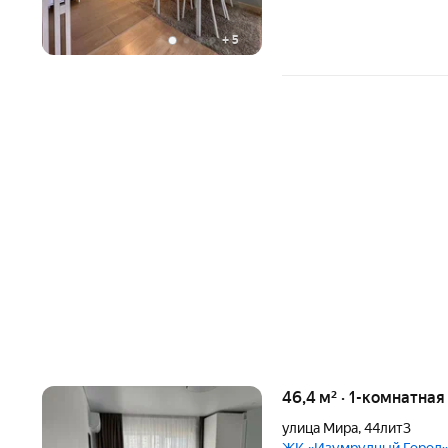
+
5
46,4 м² · 1-комнатна
улица Мира
,
44лит3