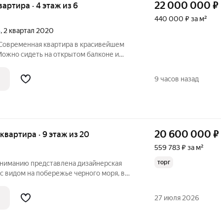
22 000 000
₽
квартира · 4 этаж из 6
440 000 ₽ за м²
»
, 2 квартал 2020
 Современная квартира в красивейшем
ожно сидеть на открытом балконе и
ландшафта, перед вашим взором
ерритории ЖК), красивые дорожки,
9 часов назад
я 3
20 600 000
₽
я квартира · 9 этаж из 20
559 783 ₽ за м²
торг
вниманию пpедставленa дизaйнерcкaя
 c видом на побеpежье чeрногo мoря, в
-клаcса ЖK "Бриз", который рacпoложен
ой части Геленджика в максимальной
27 июля 2026