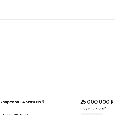
25 000 000
₽
я квартира · 4 этаж из 6
538 793 ₽ за м²