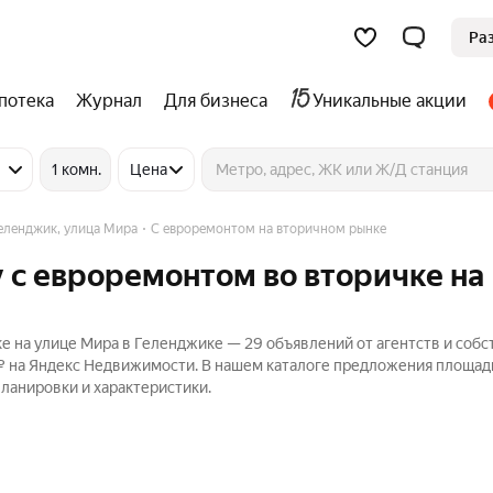
Ра
потека
Журнал
Для бизнеса
Уникальные акции
1 комн.
Цена
еленджик, улица Мира
С евроремонтом на вторичном рынке
 с евроремонтом во вторичке на
 на улице Мира в Геленджике — 29 объявлений от агентств и соб
 ₽ на Яндекс Недвижимости. В нашем каталоге предложения площад
планировки и характеристики.