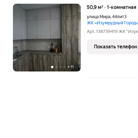
50,9 м² · 1-комнатная
улица Мира
,
44лит3
ЖК «Изумрудный Город
Арт. 138739419 ЖК "Изу
Показать телефон
+
11