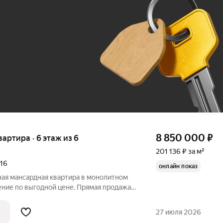
До 100 тыс. ₽
8 850 000
₽
квартира · 6 этаж из 6
201 136 ₽ за м²
016
онлайн показ
ная мансардная квартира в монолитном
ы, возможна семейная ипотека под 6%
и без лишних задержек. Однокомнатная
27 июля 2026