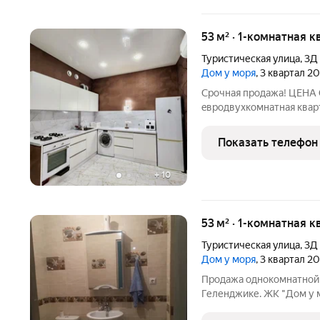
53 м² · 1-комнатная к
Туристическая улица
,
3Д
Дом у моря
, 3 квартал 2
Срочная продажа! ЦЕНА
eвpодвухкомнатная кварт
Предлагаю к прoдажe зa
районов города - на ул. 
Показать телефон
пляжа. В квартире:
+
10
53 м² · 1-комнатная к
Туристическая улица
,
3Д
Дом у моря
, 3 квартал 2
Продажа однокомнатной 
Геленджике. ЖК "Дом у 