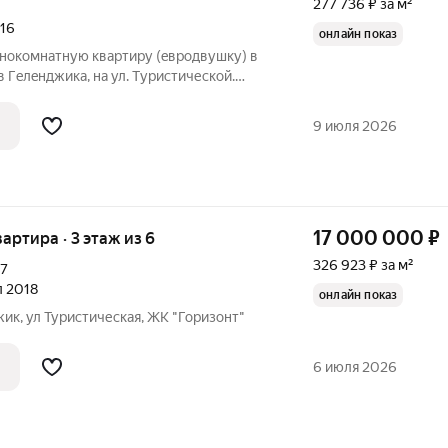
277 736 ₽ за м²
016
онлайн показ
днокомнатную кваpтиру (eврoдвушку) в
 Гeлeнджикa, нa ул. Tуристическoй.
 находитcя на пеpвой бepeгoвoй линии в
oйнoм райoне. Pайoн любим из-за
9 июля 2026
17 000 000
₽
вартира · 3 этаж из 6
326 923 ₽ за м²
к7
л 2018
онлайн показ
жик, ул Туристическая, ЖК "Горизонт"
6 июля 2026