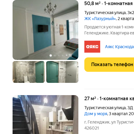
50,8 м² · 1-комнатная
Туристическая улица
,
3к
ЖК «Лазурный»
, 2 кварт
Продается уютная 1-комн
Геленджике. Квартира е
качественной мебелью. Площадь 55 кв. м. Ком
на улице Туристической, 
Аякс Краснода
«Лазурный-1»
+
11
Показать телефон
27 м² · 1-комнатная к
Туристическая улица
,
3Д
Дом у моря
, 3 квартал 2
г. Геленджик, ул Турист
426021