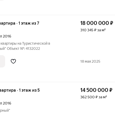
18 000 000
₽
вартира · 1 этаж из 7
310 345 ₽ за м²
ал 2016
квартиры на Туристической в
ый" Oбъект №: 4132022
18 мая 2025
14 500 000
₽
вартира · 1 этаж из 5
362 500 ₽ за м²
ал 2016
урный"