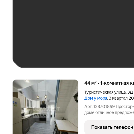
До 30 тыс. ₽
До 50 тыс. ₽
До 70 тыс. ₽
Больше 100 тыс. ₽
44 м² · 1-комнатная 
Туристическая улица
,
3Д
Дом у моря
, 3 квартал 2
Арт. 138701869 Простор
доме отличное предложение по выгодной цене. Прямая продажа,
все документы оформлен
сделка пройдет быстро 
Показать телефон
квартира на