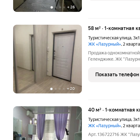
+
26
58 м² · 1-комнатная к
Туристическая улица
,
3к1
ЖК «Лазурный»
, 2 кварт
Продажа однокомнатной 
Геленджике. ЖК "Лазурн
Показать телефон
+
20
40 м² · 1-комнатная к
Туристическая улица
,
3к1
ЖК «Лазурный»
, 2 кварт
Арт. 136722716 ЖК "Лаз