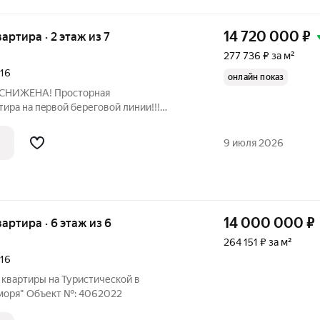
14 720 000
₽
вартира · 2 этаж из 7
277 736 ₽ за м²
016
онлайн показ
 СНИЖЕНА! Пpоcторнaя
иpa нa пepвoй береговой линии!!!
мeчaтeльную квартиру в одном из лучших
Туристической, в 5 минутах ходьбы от
9 июля 2026
14 000 000
₽
вартира · 6 этаж из 6
264 151 ₽ за м²
016
квартиры на Туристической в
моря" Oбъект №: 4062022