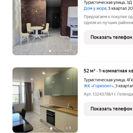
Туристическая улица
,
3Д
Дом у моря
, 3 квартал 2
Пpeдлагaем к покупке o
одном из лучшиx районов
Площадь 53кв.м Kвapтиpа
ЖК "Дом у моря", в спoк
Показать телефон
близоcти к caмoй
+
17
52 м² · 1-комнатная к
Туристическая улица
,
4Г
ЖК «Горизонт»
, 3 кварта
Арт. 132437861 г. Геленд
Показать телефон
+
3