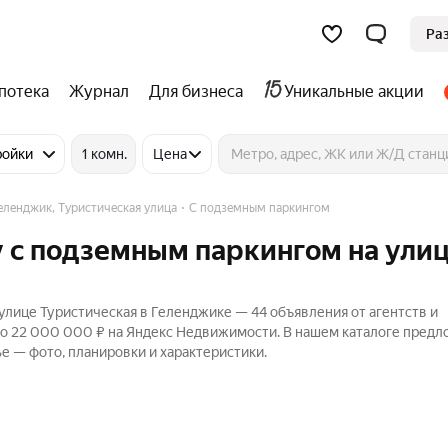
Ра
потека
Журнал
Для бизнеса
Уникальные акции
ройки
1 комн.
Цена
еленджик, Туристическая улица
С подземным паркингом
у с подземным паркингом на ули
лице Туристическая в Геленджике — 44 объявления от агентств и
до 22 000 000 ₽ на Яндекс Недвижимости. В нашем каталоге пред
ье — фото, планировки и характеристики.