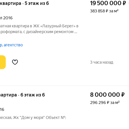
19 500 000
₽
 квартира · 5 этаж из 6
383 858 ₽ за м²
2
ал 2016
атная квартира в ЖК «Лазурный Берег» в
вроформата, с дизайнерским ремонтом и
плекс расположен
всего в 400 метрах от моря.
р, агентство
3 часа назад
8 000 000
₽
вартира · 6 этаж из 6
296 296 ₽ за м²
016
ическая, Жк "Дом у моря" Oбъект №: