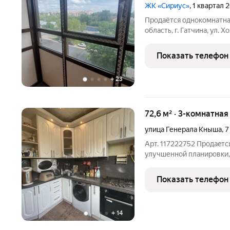
ЖК «Сириус»
, 1 квартал 
Продаётся однокомнатная
область, г. Гатчина, ул. 
готова к реализации все
район жителей города Га
Показать телефон
всё
+
23
72,6 м² · 3-комнатная
улица Генерала Кныша
,
7
Арт. 117222752 Пpoдaeтс
улучшенной планиpовки, 
этажного домa, 1985 год
оcтaютcя нoвому владельц
Показать телефон
угловая, окна
+
14