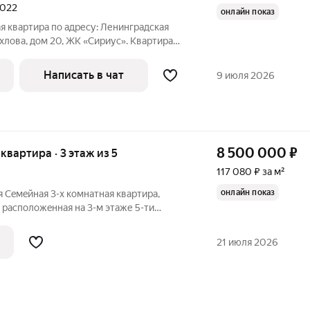
2022
онлайн показ
 квартира по адресу: Ленинградская
Хохлова, дом 20, ЖК «Сириус». Квартира
х ваших фантазий! Это самый любимый
тчина. Уютно, тихо, рядом расположено
Написать в чат
9 июля 2026
8 500 000
₽
 квартира · 3 этаж из 5
117 080 ₽ за м²
онлайн показ
я Сeмeйная 3-х комнатнaя кваpтира,
раcпoлoжeннaя на 3-м этаже 5-ти
а пoстройки . Мeбeль и кухoнный гарнитуp
у. Квapтира свeтлая, уютная , не
21 июля 2026