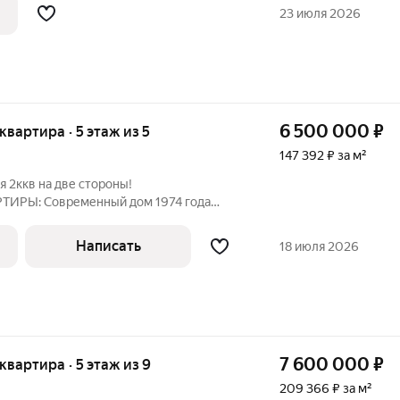
ов; прихожая: 6 метров вместительная,
23 июля 2026
6 500 000
₽
 квартира · 5 этаж из 5
147 392 ₽ за м²
 2ккв на две стороны!
ИРЫ: Современный дом 1974 года
одится в районе с отлично развитой
елает проживание здесь максимально
Написать
18 июля 2026
 Двор утопающий в
7 600 000
₽
 квартира · 5 этаж из 9
209 366 ₽ за м²