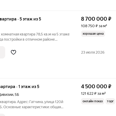
8 700 000
₽
квартира · 5 этаж из 5
108 750 ₽ за м²
хорошая цена
комнатная квартира 78,5 кв.м на 5 этаже
да постройки в отличном районе
балконами ,большими комнатами (
 кв.м, кухня 8 кв.м. Квартира частично
23 июля 2026
4 500 000
₽
вартира · 1 этаж из 5
121 622 ₽ за м²
 Дивизии
,
5Б
онлайн показ
торг
вартира. Адрес: Гатчина, улица 120й
5Б. Основные характеристики: общая
я комната: 17,5 метров просторная,