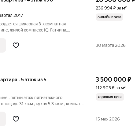
236 994 ₽ за м²
квартал 2017
онлайн показ
родается шикарная 3-хкомнатная
тчине, жилой комплекс IQ-Гатчина.
з современных качественных
ы изолированные, продуманное
30 марта 2026
омнате. Эта
3 500 000
₽
вартира · 5 этаж из 5
112 903 ₽ за м²
хорошая цена
чине , пятый этаж пятиэтажного
лощадь 31 кв.м , кухня 5,3 кв.м , комната
теклён . СУС , полностью требует ремонта .
15 мая 2026