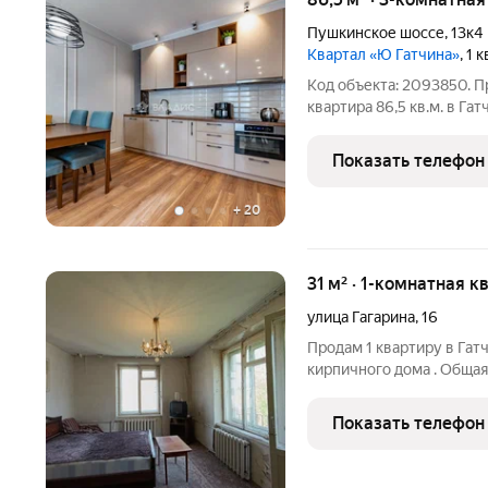
Пушкинское шоссе
,
13к4
Квартал «Ю Гатчина»
, 1 
Код объекта: 2093850. П
квартира 86,5 кв.м. в Га
Дизайнерский ремонт, и
материалов. Все комнат
Показать телефон
пространство в каждой к
+
20
31 м² · 1-комнатная к
улица Гагарина
,
16
Продам 1 квартиру в Гат
кирпичного дома . Общая п
17,5 кв.м , балкон не зас
Прямая продажа .
Показать телефон