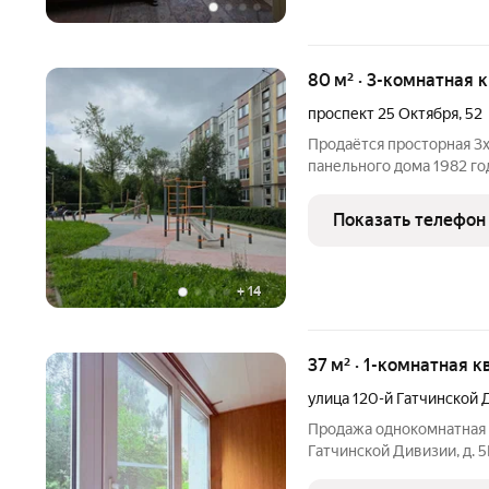
80 м² · 3-комнатная 
проспект 25 Октября
,
52
Продаётся просторная 3х 
панельного дома 1982 го
г.Гатчина. Квартира с 2 
17,2+17,4+11,9), холл 18,5
Показать телефон
+
14
37 м² · 1-комнатная к
улица 120-й Гатчинской
Продажа однокомнатная к
Гатчинской Дивизии, д. 
площадь: 37 метров жила