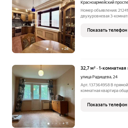
Красноармейский проспе
Номер объявления: 21241
двухуровневая 3-комнат
и Гатчинским дворцом. Р
атмосферу исторического
Показать телефон
жизни.
+
26
32,7 м² · 1-комнатная
улица Радищева
,
24
Арт. 137364958 В прямой
комнатная квартира общ
санузел. Просторный бал
стеклопакеты. Квартира 
Показать телефон
В пешей доступности
+
11