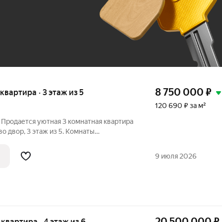
До 100 тыс. ₽
8 750 000
₽
 квартира · 3 этаж из 5
120 690 ₽ за м²
с Продается уютная 3 комнатная квартира
о двор, 3 этаж из 5. Комнаты
роны дома, что дает преимущество
тире, с утра и во второй половине дня!!!
9 июля 2026
20 500 000
₽
я квартира · 4 этаж из 6