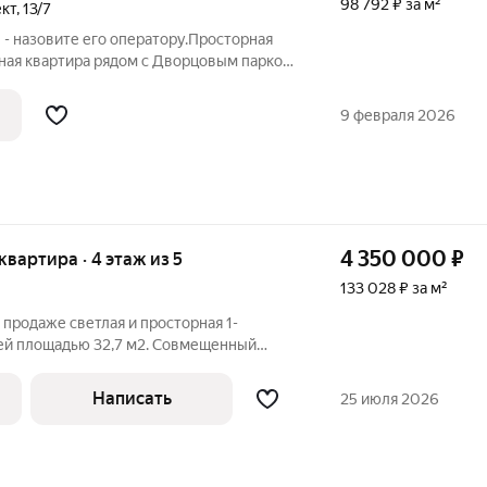
98 792 ₽ за м²
кт
,
13/7
 - назовите его оператору.Просторная
ная квартира рядом с Дворцовым парком
едкое предложение для тех, кто ценит
 центра, комфорт и пространство для
9 февраля 2026
4 350 000
₽
 квартира · 4 этаж из 5
133 028 ₽ за м²
 продаже светлая и просторная 1-
ей площадью 32,7 м2. Совмещенный
кон (не застекленный), установлены
требует ремонта. Дом панельный, 4 этаж.
Написать
25 июля 2026