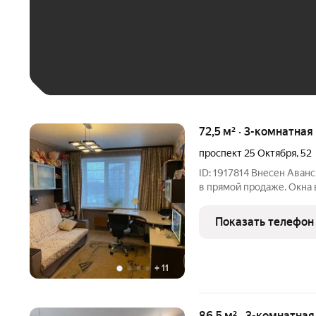
До 30 тыс. ₽
До 50 тыс. ₽
До 70 тыс. ₽
Больше 100 тыс. ₽
72,5 м² · 3-комнатная
проспект 25 Октября
,
52
ID: 1917814 Внесен Аван
в прямой продаже. Окна в
расположены на две сто
нахождения солнца в квар
Показать телефон
В центре
+
11
86,5 м² · 3-комнатна