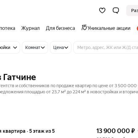
Ра
потека
Журнал
Для бизнеса
Уникальные акции
ройки
Комнат
Цена
в Гатчине
гентств и собственников по продаже квартир по цене от 3 500 000 
едложения площадью от 23,7 м² до 224 м² в новостройках и втори
13 900 000
₽
я квартира · 5 этаж из 5