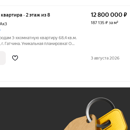
12 800 000
₽
я квартира · 2 этаж из 8
187 135 ₽ за м²
Ак3
»
родам 3-хкомнатную квартиру 68,4 кв.м.
г. Гатчина. Уникальная планировка! О
этаж; евро-планировка (сделана
носа мокрых точек) Просторная евро 3-
3 августа 2026
Ж