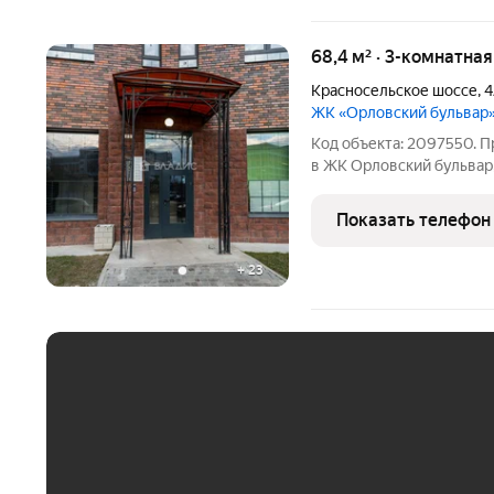
68,4 м² · 3-комнатна
Красносельское шоссе
,
4
ЖК «Орловский бульвар
Код объекта: 2097550. П
в ЖК Орловский бульвар, 
квартире: 2 комфортный 
перепланировка без пере
Показать телефон
хкомнатная
+
23
ЕЖЕМЕСЯЧНЫЙ ПЛАТЁ