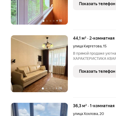
светлая; кухня: 8,5 метр
Показать телефон
есть
+
16
44,1 м² · 2-комнатная
улица Киргетова
,
15
В прямой продаже уютная
ХАРАКТЕРИСТИКА КВАРТ
постройки; Квартира нах
инфраструктурой, что д
Показать телефон
удобным и комфортным;
+
26
36,3 м² · 1-комнатная
улица Хохлова
,
20