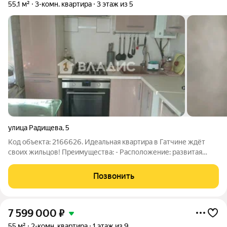
55,1 м²
3-комн. квартира
3 этаж из 5
улица Радищева
,
5
Код объекта: 2166626. Идеальная квартира в Гатчине ждёт
своих жильцов! Преимущества: - Расположение: развитая
инфраструктура, близость к основным транспортным
магистралям. - Ремонт: дизайнерский, «заезжай и живи». -
Позвонить
Инфраструктура: школы, детские
7 599 000
₽
55 м²
2-комн. квартира
1 этаж из 9