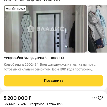
онлайн показ
микрорайон Въезд
,
улица Волкова
,
1к3
Код объекта: 2202454. Большая двухкомнатная квартира с
готовым стильным ремонтом. Дом 1981 года постройки,
отремонтирована парадная, ведется видеонаблюдение, сейчас
заменяют стояки и радиаторы отопления. О квартире:
Позвонить
-Выполнен качественный ремонт
5 200 000
₽
56,4 м²
2-комн. квартира
1 этаж из 5