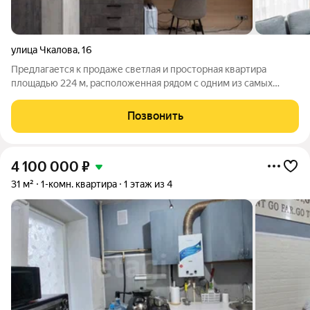
улица Чкалова
,
16
Предлагается к продаже светлая и просторная квартира
площадью 224 м, расположенная рядом с одним из самых
красивых мест города Приоратским парком. Квартира
занимает два этажа и идеально подойдет для комфортной
Позвонить
жизни большой семьи. Продуманная
4 100 000
₽
31 м²
1-комн. квартира
1 этаж из 4