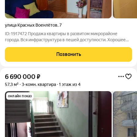
улица Красных Военлётов
,
7
ID: 1917472 Продажа квартиры в развитом микрорайоне
города. Вся инфраструктура в пешей доступности. Хорошее
состояние квартиры. Любая форма оплаты. Просмотр по
договорённости. Без обременений. Торг возможен. Два
Позвонить
собственника.
6 690 000
₽
57,3 м²
3-комн. квартира
1 этаж из 4
онлайн показ