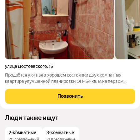
улица Достоевского
,
15
Продаётся уютная в хорошем состоянии двух комнатная
квартира улучшенной планировки ОП- 54 кв. м.на первом
этаже пятиэтажного панельного дома в Гатчине на ул.
Достоевского, д. 15. Комнаты изолированные-17+14 кв. м.
Позвонить
Просторная кухня-8.5 кв. м.Санузел
Люди также ищут
2-комнатные
3-комнатные
20 предложений
21 предложение