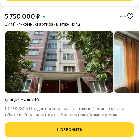
5 750 000
₽
37 м²
1-комн. квартира
5 этаж из 12
улица Чехова
,
19
ID: 1917805 Продается квартира в столице Ленинградской
области. Квартира отличной планировки. Комнату можно
зонировать на спальную и гостинную, есть возможность
оборудовать гардеробную. Продается с мебелью. В парадной
Позвонить
два новых лифта. В шаговой