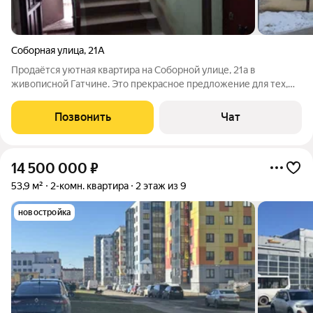
Соборная улица
,
21А
Продаётся уютная квартира на Соборной улице, 21а в
живописной Гатчине. Это прекрасное предложение для тех,
кто ценит комфортное проживание вдали от городской суеты
и предпочитает спокойные районы с развитой
Позвонить
Чат
инфраструктурой. Находится в самом центре
14 500 000
₽
53,9 м²
2-комн. квартира
2 этаж из 9
новостройка