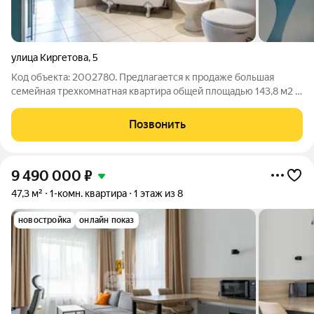
улица Киргетова
,
5
Код объекта: 2002780. Предлагается к продаже большая
семейная трехкомнатная квартира общей площадью 143,8 м2 с
дизайнерским ремонтом , финской сауной и санузлом
площадью 14,2 м2, выполненная застройщиком по
Позвонить
индивидуальному заказу . - Основные
9 490 000
₽
47,3 м²
1-комн. квартира
1 этаж из 8
новостройка
онлайн показ