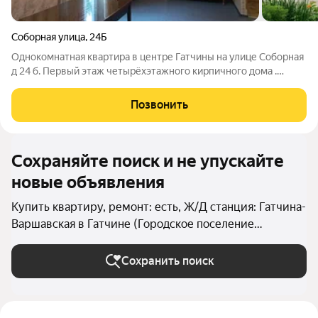
Соборная улица
,
24Б
Однокомнатная квартира в центре Гатчины на улице Соборная
д 24 б. Первый этаж четырёхэтажного кирпичного дома .
Общая площадь 30,9 кв.м кухня 5,5 кв.м комната 17,5 кв.м .
Стеклопакеты , СУС , газовая колонка , кладовка . Прямая
Позвонить
продажа . Быстрый
Сохраняйте поиск и не упускайте
новые объявления
Купить квартиру, ремонт: есть, Ж/Д станция: Гатчина-
Варшавская в Гатчине (Городское поселение
Гатчинское)
Сохранить поиск