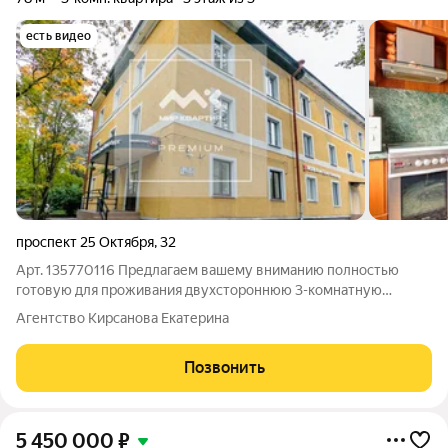
есть видео
проспект 25 Октября
,
32
Арт. 135770116 Предлагаем вашему вниманию полностью
готовую для проживания двухстороннюю 3-комнатную
квартиру в центре Гатчины! Квартира находится в
Агентство Кирсанова Екатерина
малоэтажном доме 1958 года постройки, фасад которого был
отреставрирован в 2016 году. Расположенная
Позвонить
5 450 000
₽