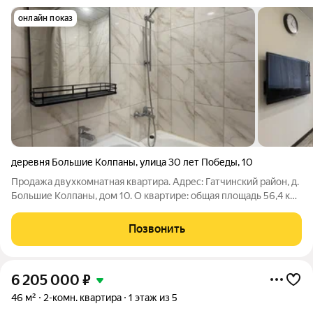
онлайн показ
деревня Большие Колпаны
,
улица 30 лет Победы
,
10
Продажа двухкомнатная квартира. Адрес: Гатчинский район, д.
Большие Колпаны, дом 10. О квартире: общая площадь 56,4 кв.
м; две изолированные комнаты удобно для семьи: можно
обустроить и спальню, и гостиную, или выделить отдельное
Позвонить
пространство для
6 205 000
₽
46 м²
2-комн. квартира
1 этаж из 5