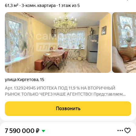
61,3 м²
3-комн. квартира
1 этаж из 5
улица Киргетова
,
15
Арт. 132924945 ИПОТЕКА ПОД 11,9 % НА ВТОРИЧНЫЙ
РЫНОК ТОЛЬКО ЧЕРЕЗ НАШЕ АГЕНТСТВО! Представляем
вашему вниманию просторную 3-комнатную квартиру по
адресу: г. Гатчина, ул. Киргетова О КВАРТИРЕ: Эта светлая и
Позвонить
теплая квартира расположена на 1 этаже
7 590 000
₽