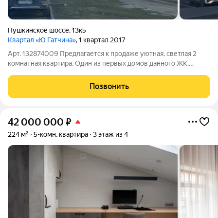
Пушкинское шоссе
,
13к5
Квартал «Ю Гатчина»
, 1 квартал 2017
Арт. 132874009 Предлагается к продаже уютная, светлая 2
комнатная квартира. Один из первых домов данного ЖК,
хорошо построенный. В квартире качественный ремонт
делался для себя. Полы с подогревом, датчики на батареях с
Позвонить
регулировкой. Просторная кухня.
42 000 000
₽
224 м²
5-комн. квартира
3 этаж из 4