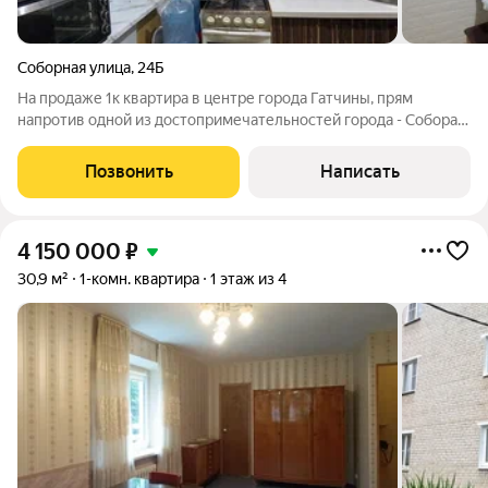
Соборная улица
,
24Б
На продаже 1к квартира в центре города Гатчины, прям
напротив одной из достопримечательностей города - Собора
святого Павла. Квартира идеально подойдёт для собственного
проживания либо в качестве инвестиций, под сдачу в аренду.
Позвонить
Написать
Транспортная
4 150 000
₽
30,9 м²
1-комн. квартира
1 этаж из 4