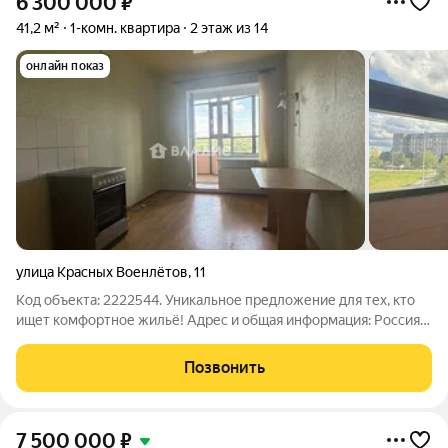
6 300 000
₽
41,2 м²
1-комн. квартира
2 этаж из 14
онлайн показ
улица Красных Военлётов
,
11
Код объекта: 2222544. Уникальное предложение для тех, кто
ищет комфортное жильё! Адрес и общая информация: Россия,
Ленинградская область, Гатчина, улица Красных Военлётов, 11.
Год постройки: 2008. Материал постройки: кирпичный.
Позвонить
Этажность: 14.
7 500 000
₽