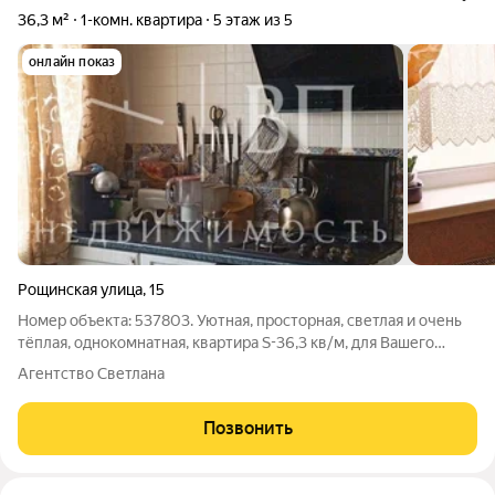
36,3 м²
1-комн. квартира
5 этаж из 5
онлайн показ
Рощинская улица
,
15
Номер объекта: 537803. Уютная, просторная, светлая и очень
тёплая, однокомнатная, квартира S-36,3 кв/м, для Вашего
комфортного проживания в городе Гатчина, в центре
Агентство Светлана
Ленинградской области. Большая комната 20 кв/м, с видом на
зелёный двор и
Позвонить