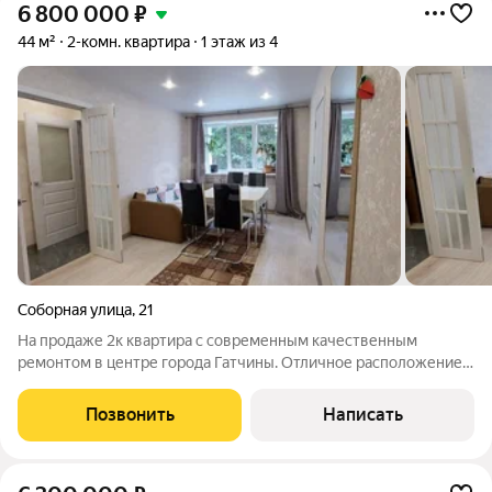
6 800 000
₽
44 м²
2-комн. квартира
1 этаж из 4
Соборная улица
,
21
На продаже 2к квартира с современным качественным
ремонтом в центре города Гатчины. Отличное расположение
дома возле Собора Святого Апостола Павла. Мебель
останется по договорённости Отличная транспортная
Позвонить
Написать
доступность, до СПб можно добраться на