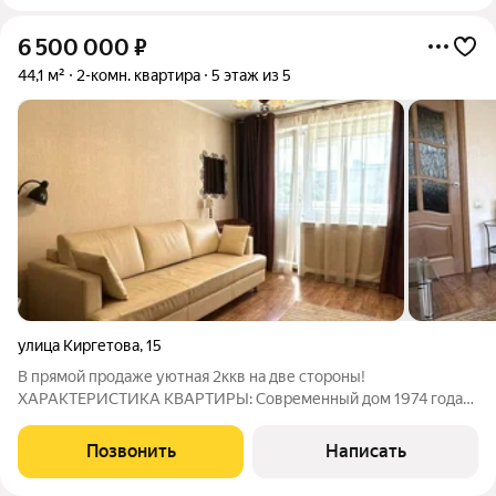
6 500 000
₽
44,1 м²
2-комн. квартира
5 этаж из 5
улица Киргетова
,
15
В прямой продаже уютная 2ккв на две стороны!
ХАРАКТЕРИСТИКА КВАРТИРЫ: Современный дом 1974 года
постройки; Квартира находится в районе с отлично развитой
инфраструктурой, что делает проживание здесь максимально
Позвонить
Написать
удобным и комфортным; Двор утопающий в