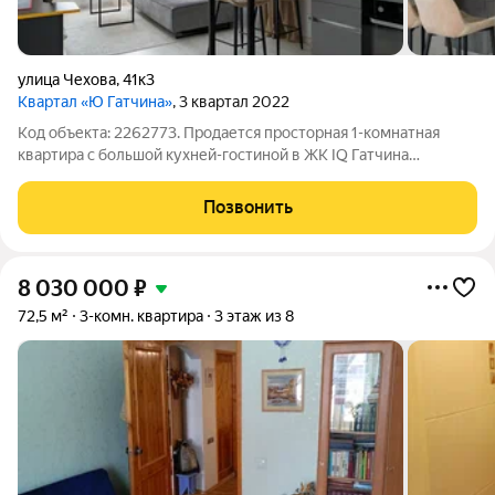
улица Чехова
,
41к3
Квартал «Ю Гатчина»
, 3 квартал 2022
Код объекта: 2262773. Продается просторная 1-комнатная
квартира с большой кухней-гостиной в ЖК IQ Гатчина
Предлагается светлая квартира площадью 47,3 м в
современном жилом комплексе IQ Гатчина, расположенном в
Позвонить
экологически чистом районе города. О
8 030 000
₽
72,5 м²
3-комн. квартира
3 этаж из 8