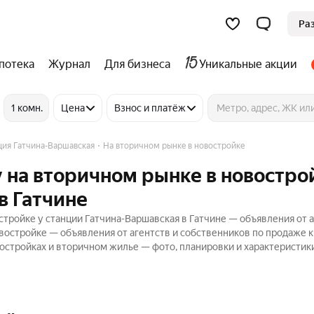
Ра
потека
Журнал
Для бизнеса
Уникальные акции
1 комн.
Цена
Взнос и платёж
ция Гатчина-Варшавская
На вторичном рынке в новостройке
 на вторичном рынке в новостро
в Гатчине
тройке у станции Гатчина-Варшавская в Гатчине — объявления от а
востройке — объявления от агентств и собственников по продаже к
стройках и вторичном жилье — фото, планировки и характеристики