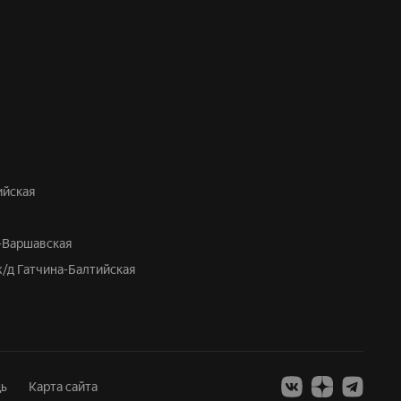
ийская
а-Варшавская
ж/д Гатчина-Балтийская
ь
Карта сайта