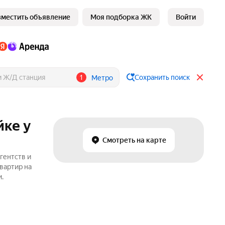
зместить объявление
Моя подборка ЖК
Войти
1
Сохранить поиск
Метро
йке у
Смотреть на карте
гентств и
вартир на
.