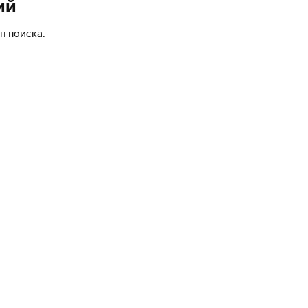
ий
н поиска.