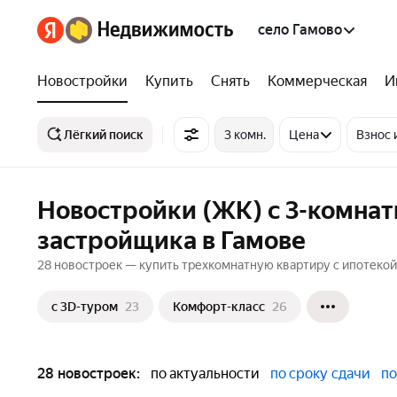
село Гамово
Новостройки
Купить
Снять
Коммерческая
И
Лёгкий поиск
3 комн.
Цена
Взнос 
Новостройки (ЖК) с 3-комнат
застройщика в Гамове
28 новостроек — купить трехкомнатную квартиру с ипотекой 
c 3D-туром
23
Комфорт-класс
26
28 новостроек:
по актуальности
по сроку сдачи
по