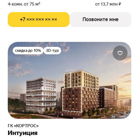
4-комн. от 75 м²
от 13,7 млн ₽
+7 ××× ××× ×× ××
Позвоните мне
скидка до 10%
3D-тур
ГК «КОРТРОС»
Интуиция