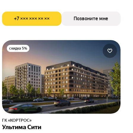
+7 ××× ××× ×× ××
Позвоните мне
скидка 5%
ГК «КОРТРОС»
Ультима Сити