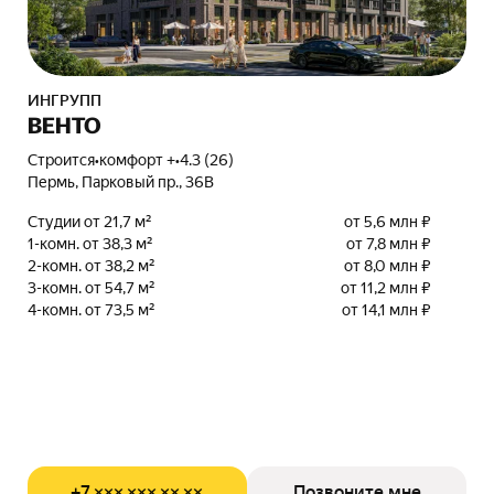
ИНГРУПП
ВЕНТО
Строится
•
комфорт +
•
4.3 (26)
Пермь, Парковый пр., 36В
Студии от 21,7 м²
от 5,6 млн ₽
1-комн. от 38,3 м²
от 7,8 млн ₽
2-комн. от 38,2 м²
от 8,0 млн ₽
3-комн. от 54,7 м²
от 11,2 млн ₽
4-комн. от 73,5 м²
от 14,1 млн ₽
+7 ××× ××× ×× ××
Позвоните мне