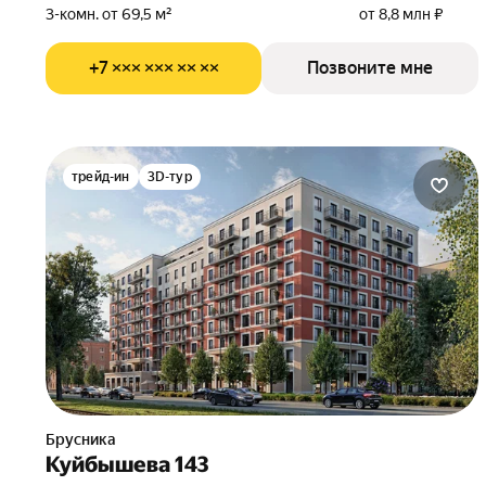
3-комн. от 69,5 м²
от 8,8 млн ₽
+7 ××× ××× ×× ××
Позвоните мне
трейд-ин
3D-тур
Брусника
Куйбышева 143