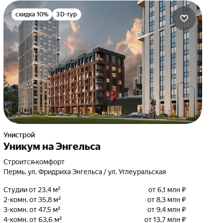
скидка 10%
3D-тур
Унистрой
Уникум на Энгельса
Строится
•
комфорт
Пермь, ул. Фридриха Энгельса / ул. Углеуральская
Студии от 23,4 м²
от 6,1 млн ₽
2-комн. от 35,8 м²
от 8,3 млн ₽
3-комн. от 47,5 м²
от 9,4 млн ₽
4-комн. от 63,6 м²
от 13,7 млн ₽