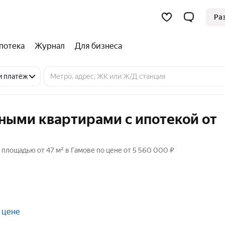
Ра
потека
Журнал
Для бизнеса
и платёж
ными квартирами с ипотекой от
площадью от 47 м² в Гамове по цене от 5 560 000 ₽
 цене