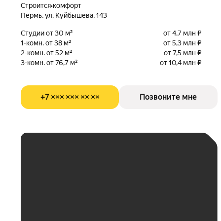
Строится
•
комфорт
Пермь, ул. Куйбышева, 143
Студии от 30 м²
от 4,7 млн ₽
1-комн. от 38 м²
от 5,3 млн ₽
2-комн. от 52 м²
от 7,5 млн ₽
3-комн. от 76,7 м²
от 10,4 млн ₽
+7 ××× ××× ×× ××
Позвоните мне
ЕЖЕМЕСЯЧНЫЙ
ПЛАТЁЖ