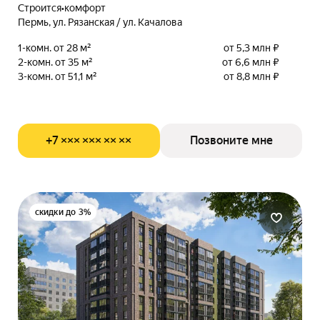
Строится
•
комфорт
Пермь, ул. Рязанская / ул. Качалова
1-комн. от 28 м²
от 5,3 млн ₽
2-комн. от 35 м²
от 6,6 млн ₽
3-комн. от 51,1 м²
от 8,8 млн ₽
+7 ××× ××× ×× ××
Позвоните мне
скидки до 3%