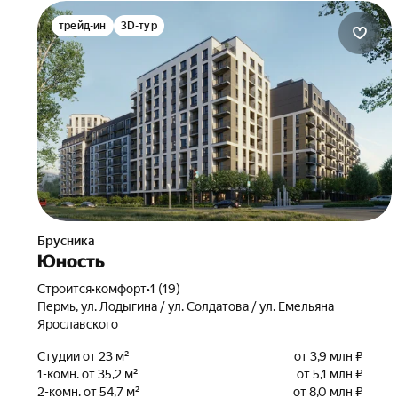
трейд-ин
3D-тур
Брусника
Юность
Строится
•
комфорт
•
1 (19)
Пермь, ул. Лодыгина / ул. Солдатова / ул. Емельяна
Ярославского
Студии от 23 м²
от 3,9 млн ₽
1-комн. от 35,2 м²
от 5,1 млн ₽
2-комн. от 54,7 м²
от 8,0 млн ₽