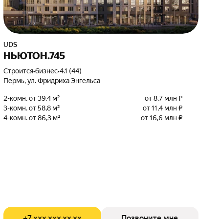
UDS
НЬЮТОН.745
Строится
•
бизнес
•
4.1 (44)
Пермь, ул. Фридриха Энгельса
2-комн. от 39,4 м²
от 8,7 млн ₽
3-комн. от 58,8 м²
от 11,4 млн ₽
4-комн. от 86,3 м²
от 16,6 млн ₽
+7 ××× ××× ×× ××
Позвоните мне