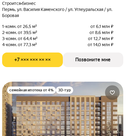
Строится
•
бизнес
Пермь, ул. Василия Каменского / ул. Углеуральская / ул.
Боровая
1-комн. от 26,5 м²
от 6,1 млн ₽
2-комн. от 39,5 м²
от 8,6 млн ₽
3-комн. от 64,4 м²
от 12,7 млн ₽
4-комн. от 77,3 м²
от 14,0 млн ₽
+7 ××× ××× ×× ××
Позвоните мне
семейная ипотека от 4%
3D-тур