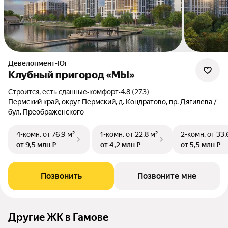
Девелопмент-Юг
Клубный пригород «МЫ»
Строится, есть сданные
•
комфорт
•
4.8 (273)
Пермский край, округ Пермский, д. Кондратово, пр. Дягилева /
бул. Преображенского
4-комн.
от 76,9 м²
1-комн.
от 22,8 м²
2-комн.
от 33,
от 9,5 млн ₽
от 4,2 млн ₽
от 5,5 млн ₽
Позвонить
Позвоните мне
Другие ЖК в Гамове