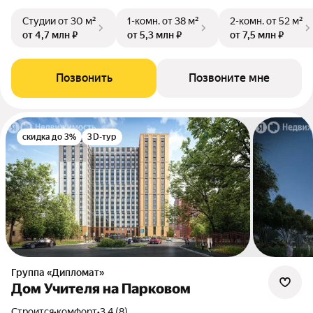
Студии
от 30 м²
1-комн.
от 38 м²
2-комн.
от 52 м²
от 4,7 млн ₽
от 5,3 млн ₽
от 7,5 млн ₽
Позвонить
Позвоните мне
скидка до 3%
3D-тур
Группа «Дипломат»
Дом Учителя на Парковом
Строится
•
комфорт
•
3.4 (8)