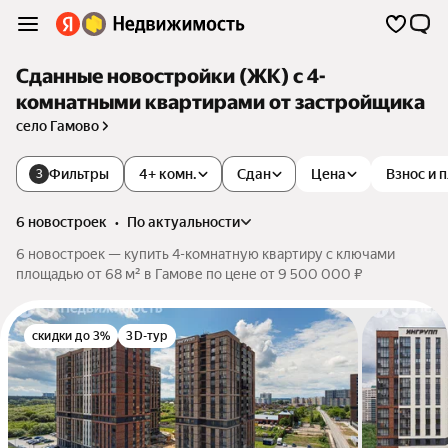
Сданные новостройки (ЖК) с 4-
комнатными квартирами от застройщика
село Гамово
Фильтры
4+ комн.
Сдан
Цена
Взнос и 
3
6 новостроек
•
по актуальности
6 новостроек — купить 4-комнатную квартиру с ключами
площадью от 68 м² в Гамове по цене от 9 500 000 ₽
скидки до 3%
3D-тур