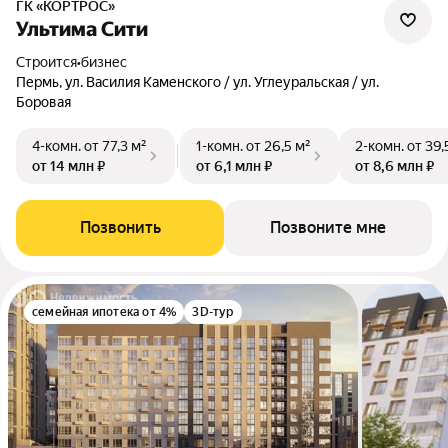
ГК «КОРТРОС»
Ультима Сити
Строится
•
бизнес
Пермь, ул. Василия Каменского / ул. Углеуральская / ул.
Боровая
4-комн.
от 77,3 м²
1-комн.
от 26,5 м²
2-комн.
от 39,
от 14 млн ₽
от 6,1 млн ₽
от 8,6 млн ₽
Позвонить
Позвоните мне
семейная ипотека от 4%
3D-тур