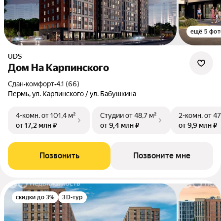
ещё 5 фот
UDS
Дом На Карпинского
Сдан
•
комфорт
•
4.1 (66)
Пермь, ул. Карпинского / ул. Бабушкина
4-комн.
от 101,4 м²
Студии
от 48,7 м²
2-комн.
от 47
от 17,2 млн ₽
от 9,4 млн ₽
от 9,9 млн ₽
Позвонить
Позвоните мне
скидки до 3%
3D-тур