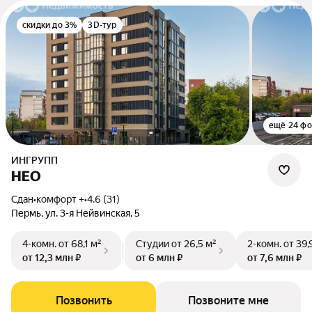
скидки до 3%
3D-тур
ещё 24 фо
ИНГРУПП
НЕО
Сдан
•
комфорт +
•
4.6 (31)
Пермь, ул. 3-я Нейвинская, 5
4-комн.
от 68,1 м²
Студии
от 26,5 м²
2-комн.
от 39,
от 12,3 млн ₽
от 6 млн ₽
от 7,6 млн ₽
Позвонить
Позвоните мне