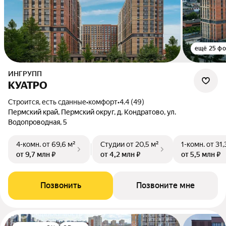
ещё 25 фо
ИНГРУПП
КУАТРО
Строится, есть сданные
•
комфорт
•
4.4 (49)
Пермский край, Пермский округ, д. Кондратово, ул.
Водопроводная, 5
4-комн.
от 69,6 м²
Студии
от 20,5 м²
1-комн.
от 31,
от 9,7 млн ₽
от 4,2 млн ₽
от 5,5 млн ₽
Позвонить
Позвоните мне