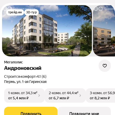
трейд-ин
3D-тур
Мегаполис
Андроновский
Строится
•
комфорт
•
4.1 (6)
Пермь, ул. 1-ая Гиринская
1-комн.
от 34,3 м²
2-комн.
от 44,4 м²
3-комн.
от 56,9
от 5,4 млн ₽
от 6,7 млн ₽
от 8,2 млн ₽
Позвонить
Позвоните мне