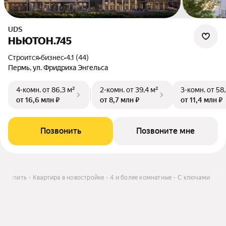
UDS
НЬЮТОН.745
Строится
•
бизнес
•
4.1 (44)
Пермь, ул. Фридриха Энгельса
4-комн.
от 86,3 м²
2-комн.
от 39,4 м²
3-комн.
от 58
от 16,6 млн ₽
от 8,7 млн ₽
от 11,4 млн ₽
Позвонить
Позвоните мне
Купить
Квартира в новостройке
4 и более комнатные
С ключами