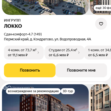
ещё 30 ф
ИНГРУПП
ЛОККО
Сдан
•
комфорт
•
4.7 (149)
Пермский край, д. Кондратово, ул. Водопроводная, 4А
4-комн.
от 73,7 м²
Студии
от 25,4 м²
1-комн.
от 34,
от 11,1 млн ₽
от 6,6 млн ₽
от 6,5 млн ₽
Позвонить
Позвоните мне
вознаграждение за рекомендацию
3D-тур