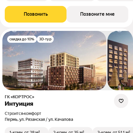
Позвонить
Позвоните мне
скидка до 10%
3D-тур
ГК «КОРТРОС»
Интуиция
Строится
•
комфорт
Пермь, ул. Рязанская / ул. Качалова
1-комн.
от 28 м²
2-комн.
от 35 м²
3-комн.
от 51,1 м²