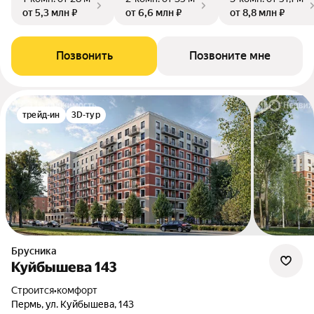
от 5,3 млн ₽
от 6,6 млн ₽
от 8,8 млн ₽
Позвонить
Позвоните мне
трейд-ин
3D-тур
Брусника
Куйбышева 143
Строится
•
комфорт
Пермь, ул. Куйбышева, 143