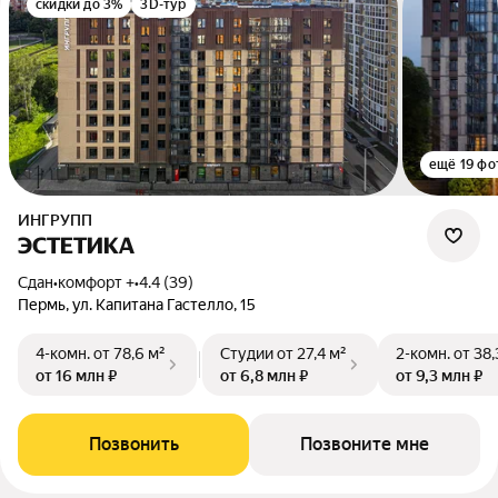
скидки до 3%
3D-тур
ещё 19 фо
ИНГРУПП
ЭСТЕТИКА
Сдан
•
комфорт +
•
4.4 (39)
Пермь, ул. Капитана Гастелло, 15
4-комн.
от 78,6 м²
Студии
от 27,4 м²
2-комн.
от 38,
от 16 млн ₽
от 6,8 млн ₽
от 9,3 млн ₽
Позвонить
Позвоните мне