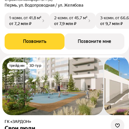
Пермь, ул. Водопроводная / ул. Желябова
1-комн.
от 41,8 м²
2-комн.
от 45,7 м²
3-комн.
от 66,6
от 7,2 млн ₽
от 7,9 млн ₽
от 9,7 млн ₽
Позвонить
Позвоните мне
трейд-ин
3D-тур
ГК «ЗАРДОН»
Свои люди