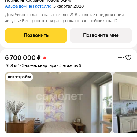
Пермь
,
микрорайон Новоплоский
Альфа дом на Гастелло
, 3 квартал 2028
Дом бизнес класса на Гастелло, 21 Выгодные предложения
августа: Беспроцентная рассрочка от застройщика на 12
месяцев при первоначальном взносе от 30% При 100% оплате
любой квартиры скидка до 500 т.р. Скидка 0,5% на каждого
Позвонить
Позвоните мне
ребенка до 18 лет При
6 700 000
₽
76,9 м²
3-комн. квартира
2 этаж из 9
новостройка