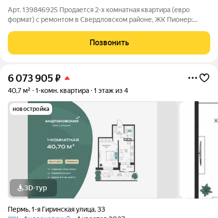
Арт. 139846925 Продается 2-х комнатная квартира (евро
формат) с ремонтом в Свердловском районе, ЖК Пионер:
практичное и выгодное решение для семьи или под сдачу в
аренду. Удобный район для жизни: в шаговой доступности
Позвонить
магазины, аптеки, поликлиника,
6 073 905
₽
40,7 м²
1-комн. квартира
1 этаж из 4
новостройка
3D-тур
Пермь
,
1-я Гиринская улица
,
33