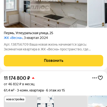
Пермь
,
Углеуральская улица
,
25
ЖК «Весна»
, 3 квартал 2024
Арт. 138756709 Ваша новая жизнь начинается здесь:
3комнатная квартира в ЖК «Весна» пространство, где
рождается счастье! О квартире: Просторная 3комнатная
планировка с изолированными комнатами: каждый член семьи
Позвонить
получит свою зону уединения, а общая
11 174 800
₽
от 46 832 ₽ в месяц
61,4 м²
3-комн. квартира
6 этаж из 15
новостройка