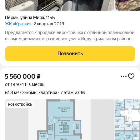
Пермь
,
улица Мира
,
115Б
ЖК «Краски»
, 2 квартал 2019
Предлагается к продаже евро-трешка с отличной планировкой
в самом динамично развивающемся Индустриальном районе
города Перми. Продуманное удобство в каждом квадратном
метре. Эта квартира не просто жилье, это инвестиция в ваш
Позвонить
комфорт и престиж.
5 560 000
₽
от 19 974 ₽ в месяц
61,3 м²
3-комн. квартира
7 этаж из 16
новостройка