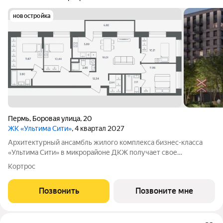
новостройка
Пермь
,
Боровая улица
,
20
ЖК «Ультима Сити»
, 4 квартал 2027
Архитектурный ансамбль жилого комплекса бизнес-класса
«Ультима Сити» в микрорайоне ДКЖ получает свое
гармоничное продолжение. Третья очередь проекта
Кортрос
воплощает в себе современные стандарты городского жилья,
сочетая технологичность, эстетику и
Позвонить
Позвоните мне