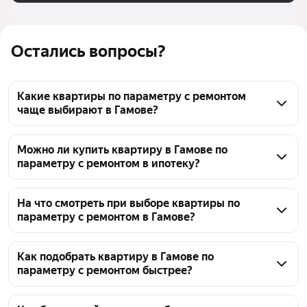
Остались вопросы?
Какие квартиры по параметру с ремонтом
чаще выбирают в Гамове?
В Гамове представлен выбор квартир с ремонтом. 
Сейчас на странице доступно 3054 объявления. Вы 
Можно ли купить квартиру в Гамове по
параметру с ремонтом в ипотеку?
можете отсортировать варианты по цене: 
от 2,86 млн ₽ до 24,79 млн ₽. Используйте фильтры, 
Да, в Гамове можно найти квартиру с ремонтом, 
чтобы уточнить поиск под ваши предпочтения.
подходящую для покупки в ипотеку. На данный 
На что смотреть при выборе квартиры по
параметру с ремонтом в Гамове?
момент доступно 3054 объявления. Цены 
варьируются: от 2,86 млн ₽ до 24,79 млн ₽. При 
Проверяйте, что ремонт действительно 
выборе стоит уточнить у продавца возможность 
соответствует заявленному параметру — обычно 
Как подобрать квартиру в Гамове по
ипотеки.
параметру с ремонтом быстрее?
это может быть косметический, капитальный или 
дизайнерский. Оцените качество материалов и 
Воспользуйтесь фильтрами на странице поиска, 
инженерных систем, таких как электрика и 