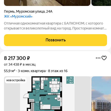
Пермь
,
Муромская улица
,
24А
ЖК «Муромский»
Отличная однокомнатная квартира с БАЛКОНОМ, с которого
открывается великолепный вид на город. Просторная комната
и не менее просторная кухня подарит комфортное
проживание. В подарок новым собственникам оставим всю
Позвонить
МЕБЕЛЬ и ТЕХНИКУ, которые вы видите
8 217 300
₽
от 34 438 ₽ в месяц
55,9 м²
3-комн. квартира
8 этаж из 16
новостройка