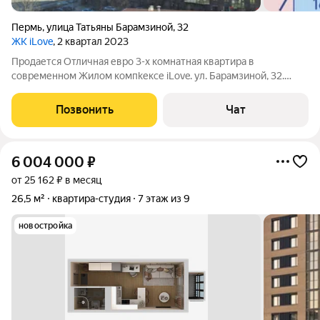
Пермь
,
улица Татьяны Барамзиной
,
32
ЖК iLove
, 2 квартал 2023
Продается Отличная евро 3-х комнатная квартира в
современном Жилом компkексе iLove. ул. Барамзиной, 32.
Застройщик ГК Кортрос. Удачная планировка: в прихожей
предусмотрено место для вместительного встроенного
Позвонить
Чат
шкафа. Два раздельных санузла. Квартира
6 004 000
₽
от 25 162 ₽ в месяц
26,5 м²
квартира-студия
7 этаж из 9
новостройка