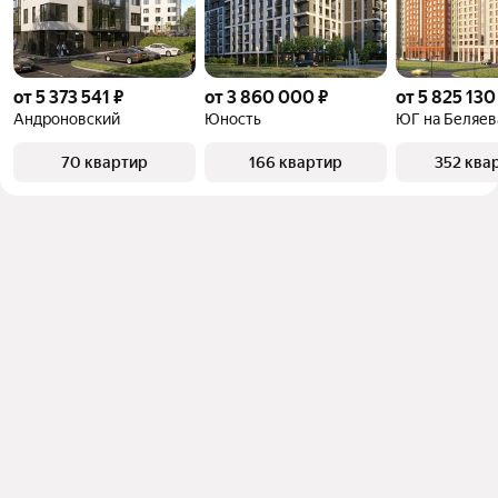
от 5 373 541 ₽
от 3 860 000 ₽
от 5 825 130
Андроновский
Юность
ЮГ на Беляев
70 квартир
166 квартир
352 ква