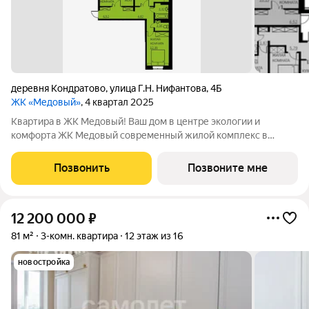
деревня Кондратово
,
улица Г.Н. Нифантова
,
4Б
ЖК «Медовый»
, 4 квартал 2025
Квартира в ЖK Медовый! Ваш дом в центре экологии и
комфорта ЖК Медовый современный жилой комплекс в
экологически чистом районе Новое Кондратово, всего в
нескольких шагах от мкр. Парковый. Наслаждайтесь
Позвонить
Позвоните мне
живописными видами на реку Мулянку и
12 200 000
₽
81 м²
3-комн. квартира
12 этаж из 16
новостройка