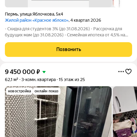
Пермь
,
улица Яблочкова
,
5к4
Жилой район «Красное яблоко»
, 4 квартал 2026
- Скидка для студентов 3% (до 31.08.2026) - Рассрочка для
будущих мам (до 31.08.2026) - Семейная ипотека от 4,5% на
весь срок (до 30.09.2026) - Скидка молодой семье до 3% (до
31.08.2026) - Скидка до 3% за каждого ребёнка (до 31.08.2026)
Позвонить
- Материнский
9 450 000
₽
62,1 м²
3-комн. квартира
15 этаж из 25
новостройка
онлайн показ