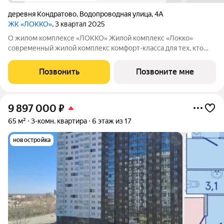
деревня Кондратово
,
Водопроводная улица
,
4А
ЖК «ЛОККО»
, 3 квартал 2025
О жилом комплексе «ЛОККО» Жилой комплекс «Локко»
современный жилой комплекс комфорт-класса для тех, кто
хочет жить в современном доме рядом с природой, не
отказываясь от преимуществ городской среды. Проект
Позвонить
Позвоните мне
расположен в центре Кондратово одного из
9 897 000
₽
65 м²
3-комн. квартира
6 этаж из 17
новостройка