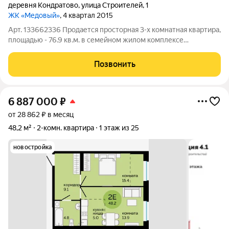
деревня Кондратово
,
улица Строителей
,
1
ЖК «Медовый»
, 4 квартал 2015
Арт. 133662336 Продается просторная 3-х комнатная квартира,
площадью - 76.9 кв.м. в семейном жилом комплексе
«Медовый», в Кондратово. Перспективная, активно
развивающаяся локация: в 5-ти минутах ходьбы находится
Позвонить
новая современная школа "Сфера" на
6 887 000
₽
от 28 862 ₽ в месяц
48,2 м²
2-комн. квартира
1 этаж из 25
новостройка