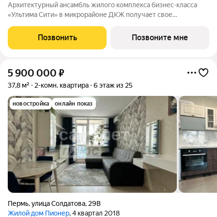
Архитектурный ансамбль жилого комплекса бизнес-класса
«Ультима Сити» в микрорайоне ДКЖ получает свое
гармоничное продолжение. Третья очередь проекта
воплощает в себе современные стандарты городского жилья,
Позвонить
Позвоните мне
сочетая технологичность, эстетику и
5 900 000
₽
37,8 м²
2-комн. квартира
6 этаж из 25
новостройка
онлайн показ
Пермь
,
улица Солдатова
,
29В
Жилой дом Пионер
, 4 квартал 2018