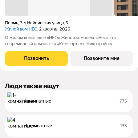
Пермь
,
3-я Нейвинская улица
,
5
Жилой дом НЕО
, 2 квартал 2026
О жилом комплексе «НЕО» Жилой комплекс «Нео» это
современный дом класса «Комфорт+» в микрорайоне
Владимирский. Здесь городской комфорт сочетается с
приватностью и спокойным ритмом жизни. Девятиэтажный
Позвонить
Позвоните мне
жилой комплекс объединяет 80 квартир,
Люди также ищут
1-комнатные
775
4-комнатные
133