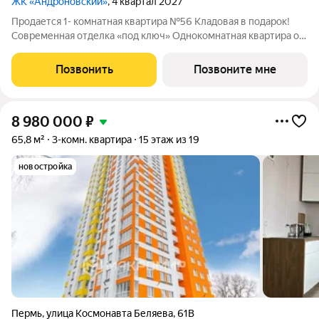
ЖК «Андроновский»
, 4 квартал 2027
Продается 1- комнатная квартира №56 Кладовая в подарок!
Современная отделка «под ключ» Однокомнатная квартира от
5 млн Нет программ без первоначального взноса! ПВ от 20%.
ЖК Андроновский находится в Индустриальном районе Перми
Позвонить
Позвоните мне
по адресу ул. 1-я
8 980 000
₽
65,8 м²
3-комн. квартира
15 этаж из 19
новостройка
Пермь
,
улица Космонавта Беляева
,
61В