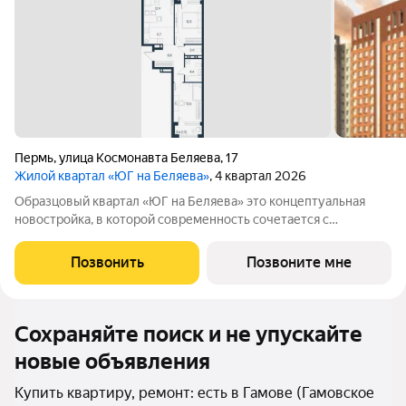
Пермь
,
улица Космонавта Беляева
,
17
Жилой квартал «ЮГ на Беляева»
, 4 квартал 2026
Образцовый квартал «ЮГ на Беляева» это концептуальная
новостройка, в которой современность сочетается с
наследием прошлого, формируя идеальные условия для
комфортной жизни. Современная архитектура,
Позвонить
Позвоните мне
Двухуровневый двор на стилобате, Образцовое
Сохраняйте поиск и не упускайте
новые объявления
Купить квартиру, ремонт: есть в Гамове (Гамовское