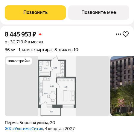
воплощает в себе современные стандарты городского жилья,
сочетая технологичность, эстетику и
Позвонить
Позвоните мне
8 445 953
₽
от 30 719 ₽ в месяц
36 м²
1-комн. квартира
8 этаж из 10
новостройка
Пермь
,
Боровая улица
,
20
ЖК «Ультима Сити»
, 4 квартал 2027