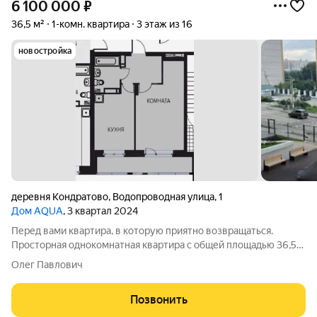
6 100 000
₽
36,5 м²
1-комн. квартира
3 этаж из 16
новостройка
деревня Кондратово
,
Водопроводная улица
,
1
Дом AQUA
, 3 квартал 2024
Перед вами квартира, в которую приятно возвращаться.
Просторная однокомнатная квартира с общей площадью 36,5
м2 в новом современном доме станет отличным выбором для
Олег Павлович
тех, кто ценит комфорт, уют и качество жизни. Светлые
комнаты, вид во двор,
Позвонить