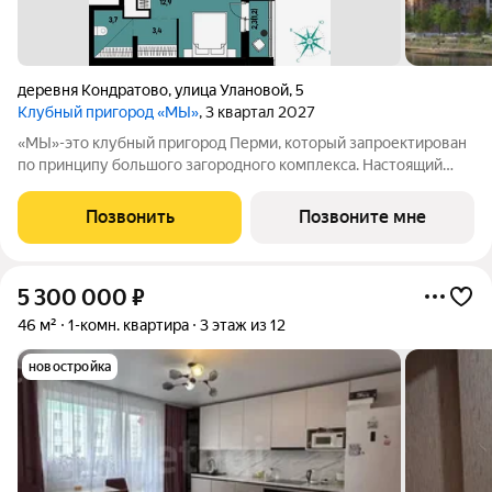
деревня Кондратово
,
улица Улановой
,
5
Клубный пригород «МЫ»
, 3 квартал 2027
«МЫ»-это клубный пригород Перми, который запроектирован
по принципу большого загородного комплекса. Настоящий
зеленый курорт с собственной благоустроенной набережной
у озера. На территории помимо парков и велодорожек будут
Позвонить
Позвоните мне
объекты социальной
5 300 000
₽
46 м²
1-комн. квартира
3 этаж из 12
новостройка