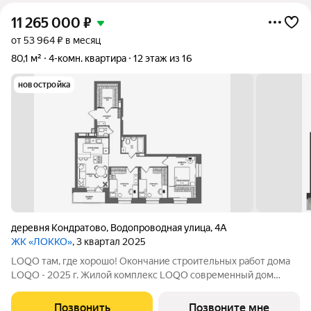
11 265 000
₽
от 53 964 ₽ в месяц
80,1 м²
4-комн. квартира
12 этаж из 16
новостройка
деревня Кондратово
,
Водопроводная улица
,
4А
ЖК «ЛОККО»
, 3 квартал 2025
LOQO там, где хорошо! Окончание строительных работ дома
LOQO - 2025 г. Жилой комплекс LOQO современный дом
комфорт-класса в Кондратово. Идеальная комбинация
близости к природе и привилегий урбанистической среды: -
Позвонить
Позвоните мне