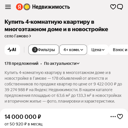
Купить 4-комнатную квартиру в
многоэтажном доме и в новостройке
село Гамово
AI
Фильтры
4+ комн.
Цена
Взнос и
3
178 предложений
•
по актуальности
Купить 4-комнатную квартиру в многоэтажном доме и в
новостройке в Гамове — 178 объявлений от агентств и
собственников по продаже квартир по цене от 9 422 000 ₽ до
39 274 988 ₽ на Яндекс Недвижимости. В нашем каталоге
предложения площадью от 63,6 м² до 133,3 м² в новостройках
и вторичном жилье — фото, планировки и характеристики.
14 000 000
₽
от 50 920 ₽ в месяц