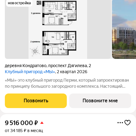
новостройка
деревня Кондратово
,
проспект Дягилева
,
2
Клубный пригород «МЫ»
, 2 квартал 2026
«МЫ»-это клубный пригород Перми, который запроектирован
по принципу большого загородного комплекса. Настоящий
зеленый курорт с собственной благоустроенной набережной
у озера. На территории помимо парков и велодорожек будут
Позвонить
Позвоните мне
объекты социальной
9 516 000
₽
от 34 185 ₽ в месяц