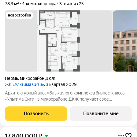
78,3 м²
4-комн. квартира
3 этаж из 25
новостройка
Пермь
,
микрорайон ДКЖ
ЖК «Ультима Сити»
, 3 квартал 2029
Архитектурный ансамбль жилого комплекса бизнес-класса
«Ультима Сити» в микрорайоне ДКЖ получает свое
гармоничное продолжение. Третья очередь проекта
воплощает в себе современные стандарты городского жилья,
Позвонить
Позвоните мне
сочетая технологичность, эстетику и
17 840 000
₽