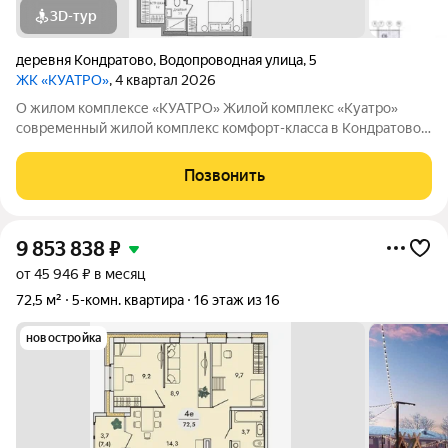
3D-тур
деревня Кондратово
,
Водопроводная улица
,
5
ЖК «КУАТРО»
, 4 квартал 2026
О жилом комплексе «КУАТРО» Жилой комплекс «Куатро»
современный жилой комплекс комфорт-класса в Кондратово,
где городской комфорт сочетается с близостью природы.
Шесть секций объединены общей архитектурой, закрытым
Позвонить
двор-садом на стилобате и
9 853 838
₽
от 45 946 ₽ в месяц
72,5 м²
5-комн. квартира
16 этаж из 16
новостройка