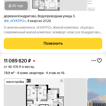
3D-тур
деревня Кондратово
,
Водопроводная улица
,
5
ЖК «КУАТРО»
, 4 квартал 2026
О жилом комплексе «КУАТРО» Жилой комплекс «Куатро»
современный жилой комплекс комфорт-класса в Кондратово,
где городской комфорт сочетается с близостью природы.
Шесть секций объединены общей архитектурой, закрытым
Позвонить
двор-садом на стилобате и
11 089 820
₽
от 46 476 ₽ в месяц
78,9 м²
4-комн. квартира
4 этаж из 16
новостройка