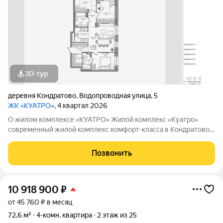
3D-тур
деревня Кондратово
,
Водопроводная улица
,
5
ЖК «КУАТРО»
, 4 квартал 2026
О жилом комплексе «КУАТРО» Жилой комплекс «Куатро»
современный жилой комплекс комфорт-класса в Кондратово,
где городской комфорт сочетается с близостью природы.
Шесть секций объединены общей архитектурой, закрытым
Позвонить
двор-садом на стилобате и
10 918 900
₽
от 45 760 ₽ в месяц
72,6 м²
4-комн. квартира
2 этаж из 25