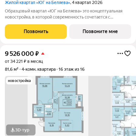
Жилой квартал «ЮГ на Беляева»
, 4 квартал 2026
Образцовый квартал «ЮГ на Беляева» это концептуальная
новостройка, в которой современность сочетается с
наследием прошлого, формируя идеальные условия для
комфортной жизни. Современная архитектура,
Позвонить
Позвоните мне
Двухуровневый двор на стилобате, Образцовое
9 526 000
₽
от 34 221 ₽ в месяц
81,6 м²
4-комн. квартира
16 этаж из 16
новостройка
3D-тур