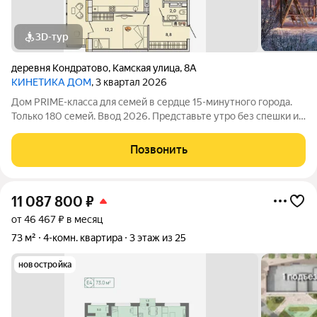
3D-тур
деревня Кондратово
,
Камская улица
,
8А
КИНЕТИКА ДОМ
, 3 квартал 2026
Дом PRIME-класса для семей в сердце 15-минутного города.
Только 180 семей. Ввод 2026. Представьте утро без спешки и
пробок. Новая школа 5 минут пешком. Лучший детский сад 3
минуты пешком. Секции и творческие студии прямо в вашем
Позвонить
доме. Озеро для
11 087 800
₽
от 46 467 ₽ в месяц
73 м²
4-комн. квартира
3 этаж из 25
новостройка