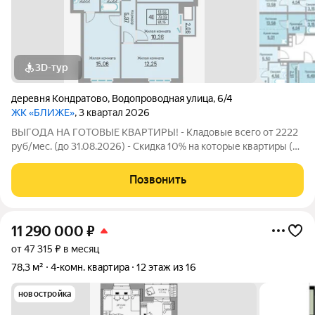
3D-тур
деревня Кондратово
,
Водопроводная улица
,
6/4
ЖК «БЛИЖЕ»
, 3 квартал 2026
ВЫГОДА НА ГОТОВЫЕ КВАРТИРЫ! - Кладовые всего от 2222
руб/мес. (до 31.08.2026) - Скидка 10% на которые квартиры (до
31.08.2026) - Скидка для студентов 3% (до 31.08.2026) -
Семейная ипотека от 4,5% на весь срок (до 30.09.2026) -
Позвонить
Скидка молодой семье до
11 290 000
₽
от 47 315 ₽ в месяц
78,3 м²
4-комн. квартира
12 этаж из 16
новостройка