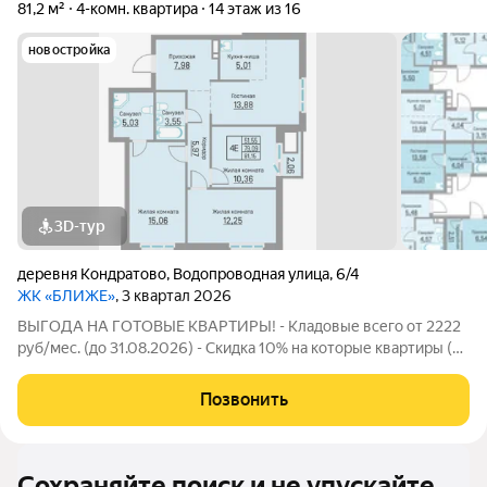
81,2 м²
4-комн. квартира
14 этаж из 16
новостройка
3D-тур
деревня Кондратово
,
Водопроводная улица
,
6/4
ЖК «БЛИЖЕ»
, 3 квартал 2026
ВЫГОДА НА ГОТОВЫЕ КВАРТИРЫ! - Кладовые всего от 2222
руб/мес. (до 31.08.2026) - Скидка 10% на которые квартиры (до
31.08.2026) - Скидка для студентов 3% (до 31.08.2026) -
Семейная ипотека от 4,5% на весь срок (до 30.09.2026) -
Позвонить
Скидка молодой семье до
Сохраняйте поиск и не упускайте