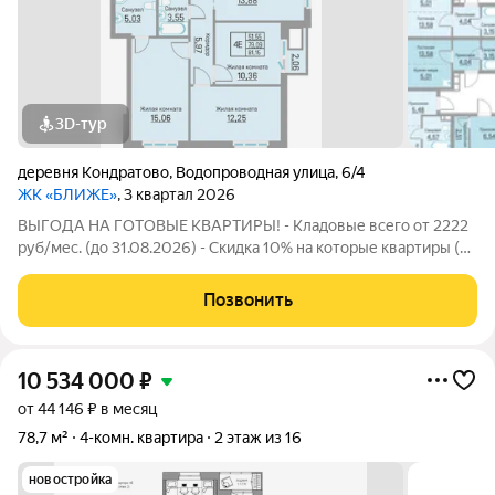
3D-тур
деревня Кондратово
,
Водопроводная улица
,
6/4
ЖК «БЛИЖЕ»
, 3 квартал 2026
ВЫГОДА НА ГОТОВЫЕ КВАРТИРЫ! - Кладовые всего от 2222
руб/мес. (до 31.08.2026) - Скидка 10% на которые квартиры (до
31.08.2026) - Скидка для студентов 3% (до 31.08.2026) -
Семейная ипотека от 4,5% на весь срок (до 30.09.2026) -
Позвонить
Скидка молодой семье до
10 534 000
₽
от 44 146 ₽ в месяц
78,7 м²
4-комн. квартира
2 этаж из 16
новостройка