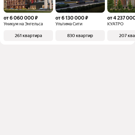
от 6 060 000 ₽
от 6 130 000 ₽
от 4 237 000
Уникум на Энгельса
Ультима Сити
КУАТРО
261 квартира
830 квартир
207 кв