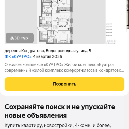
3D-тур
деревня Кондратово
,
Водопроводная улица
,
5
ЖК «КУАТРО»
, 4 квартал 2026
О жилом комплексе «КУАТРО» Жилой комплекс «Куатро»
современный жилой комплекс комфорт-класса в Кондратово,
где городской комфорт сочетается с близостью природы.
Шесть секций объединены общей архитектурой, закрытым
Позвонить
двор-садом на стилобате и
Сохраняйте поиск и не упускайте
новые объявления
Купить квартиру, новостройки, 4-комн. и более,