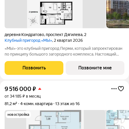
деревня Кондратово
,
проспект Дягилева
,
2
Клубный пригород «МЫ»
, 2 квартал 2026
«МЫ»-это клубный пригород Перми, который запроектирован
по принципу большого загородного комплекса. Настоящий
зеленый курорт с собственной благоустроенной набережной
у озера. На территории помимо парков и велодорожек будут
Позвонить
Позвоните мне
объекты социальной
9 516 000
₽
от 34 185 ₽ в месяц
81,2 м²
4-комн. квартира
13 этаж из 16
новостройка