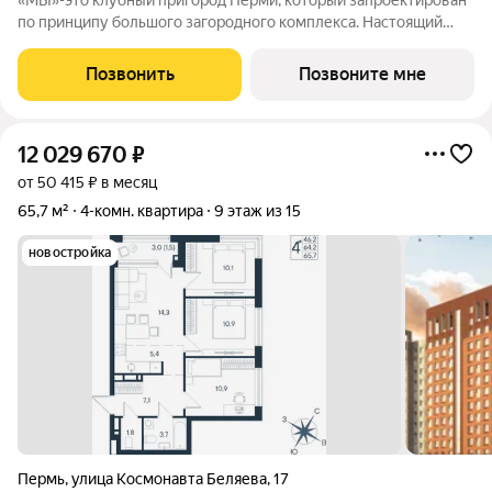
«МЫ»-это клубный пригород Перми, который запроектирован
по принципу большого загородного комплекса. Настоящий
зеленый курорт с собственной благоустроенной набережной
у озера. На территории помимо парков и велодорожек будут
Позвонить
Позвоните мне
объекты социальной
12 029 670
₽
от 50 415 ₽ в месяц
65,7 м²
4-комн. квартира
9 этаж из 15
новостройка
Пермь
,
улица Космонавта Беляева
,
17