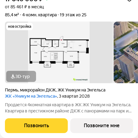
от 85 461 ₽ в месяц
85,4 м²
4-комн. квартира
19 этаж из 25
новостройка
3D-тур
Пермь
,
микрорайон ДКЖ
,
ЖК Уникум на Энгельса
ЖК «Уникум на Энгельса»
, 3 квартал 2028
Продается 4комнатная квартира в ЖК ЖК Уникум на Энгельса.
Квартира в престижном районе ДКЖ с панорамами на парк и
реку. 5 минут до центра. В шаговой доступности Черняевский
лес, парк Балатово, ПГУ, несколько школ, детских садов, и
Позвонить
Позвоните мне
строящиеся ключевые