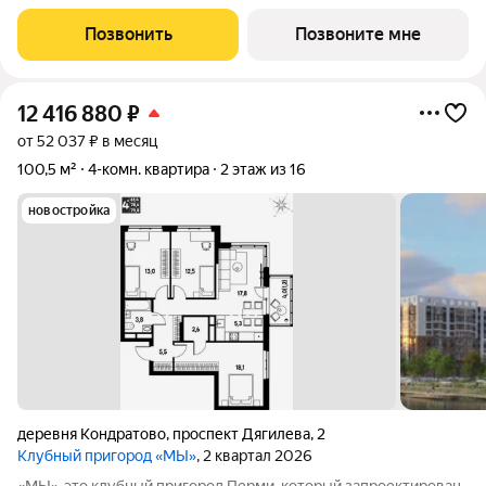
районе ДКЖ, между центром Перми и Черняевским
лесопарком. В комплексе представлены квартиры с потолками
Позвонить
Позвоните мне
3 метра, в которых предусмотрены
12 416 880
₽
от 52 037 ₽ в месяц
100,5 м²
4-комн. квартира
2 этаж из 16
новостройка
деревня Кондратово
,
проспект Дягилева
,
2
Клубный пригород «МЫ»
, 2 квартал 2026