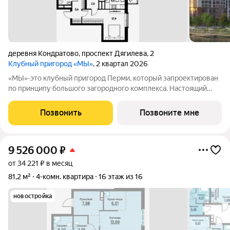
деревня Кондратово
,
проспект Дягилева
,
2
Клубный пригород «МЫ»
, 2 квартал 2026
«МЫ»-это клубный пригород Перми, который запроектирован
по принципу большого загородного комплекса. Настоящий
зеленый курорт с собственной благоустроенной набережной
у озера. На территории помимо парков и велодорожек будут
Позвонить
Позвоните мне
объекты социальной
9 526 000
₽
от 34 221 ₽ в месяц
81,2 м²
4-комн. квартира
16 этаж из 16
новостройка