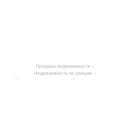
Продажа недвижимости
Недвижимость по улицам
Недвижимость по улице Институтская улица
Города в области