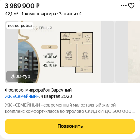
3 989 900
₽
42,1 м²
1-комн. квартира
3 этаж из 4
новостройка
3D-тур
Фролово
,
микрорайон Заречный
ЖК «Семейный»
, 4 квартал 2028
ЖК «СЕМЕЙНЫЙ» современный малоэтажный жилой
комплекс комфорт-класса во Фролово СКИДКИ ДО 500 000
НА СТАРТЕ ПРОДАЖ! В продаже 1-комнатная квартира
площадью 42,1 м с продуманной современной планировкой:
Позвонить
жилая площадь 15,4 м площадь кухни 12,8 м