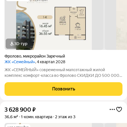
3D-тур
Фролово
,
микрорайон Заречный
ЖК «Семейный»
, 4 квартал 2028
ЖК «СЕМЕЙНЫЙ» современный малоэтажный жилой
комплекс комфорт-класса во Фролово СКИДКИ ДО 500 000
НА СТАРТЕ ПРОДАЖ! В продаже 1-к площадью 36.55 м с
продуманной современной планировкой: жилая площадь 16.45
Позвонить
м площадь кухни 11.00 м Срок сдачи дома
3 628 900
₽
36,6 м²
1-комн. квартира
2 этаж из 3