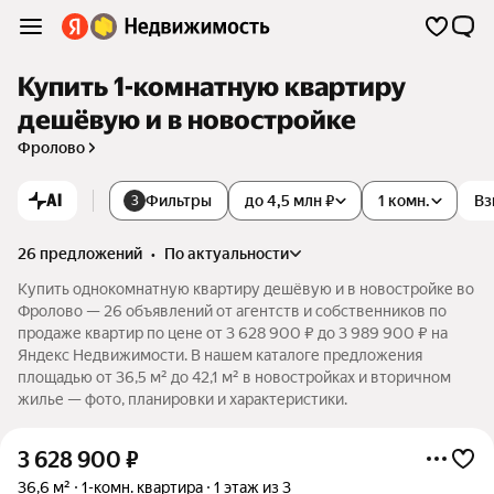
Купить 1-комнатную квартиру
дешёвую и в новостройке
Фролово
AI
Фильтры
до 4,5 млн ₽
1 комн.
Вз
3
26 предложений
•
по актуальности
Купить однокомнатную квартиру дешёвую и в новостройке во
Фролово — 26 объявлений от агентств и собственников по
продаже квартир по цене от 3 628 900 ₽ до 3 989 900 ₽ на
Яндекс Недвижимости. В нашем каталоге предложения
площадью от 36,5 м² до 42,1 м² в новостройках и вторичном
жилье — фото, планировки и характеристики.
3 628 900
₽
36,6 м²
1-комн. квартира
1 этаж из 3