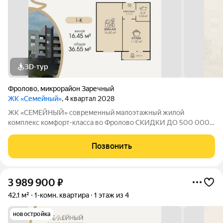
3D-тур
Фролово
,
микрорайон Заречный
ЖК «Семейный»
, 4 квартал 2028
ЖК «СЕМЕЙНЫЙ» современный малоэтажный жилой
комплекс комфорт-класса во Фролово СКИДКИ ДО 500 000
НА СТАРТЕ ПРОДАЖ! В продаже 1-к площадью 36.55 м с
продуманной современной планировкой: жилая площадь 16.45
Позвонить
м площадь кухни 11.00 м Срок сдачи дома
3 989 900
₽
42,1 м²
1-комн. квартира
1 этаж из 4
новостройка