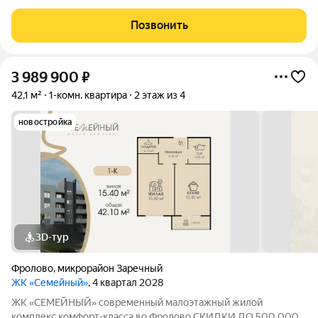
НА СТАРТЕ ПРОДАЖ! В продаже 1-комнатная квартира
площадью 42,1 м с продуманной современной планировкой:
Позвонить
жилая площадь 15,4 м площадь кухни 12,8 м
3 989 900
₽
42,1 м²
1-комн. квартира
2 этаж из 4
новостройка
3D-тур
Фролово
,
микрорайон Заречный
ЖК «Семейный»
, 4 квартал 2028
ЖК «СЕМЕЙНЫЙ» современный малоэтажный жилой
комплекс комфорт-класса во Фролово СКИДКИ ДО 500 000