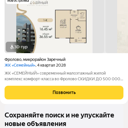
новостройка
3D-тур
Фролово
,
микрорайон Заречный
ЖК «Семейный»
, 4 квартал 2028
ЖК «СЕМЕЙНЫЙ» современный малоэтажный жилой
комплекс комфорт-класса во Фролово СКИДКИ ДО 500 000
НА СТАРТЕ ПРОДАЖ! В продаже 1-к площадью 36.55 м с
продуманной современной планировкой: жилая площадь 16.45
Позвонить
м площадь кухни 11.00 м Срок сдачи дома
Сохраняйте поиск и не упускайте
новые объявления