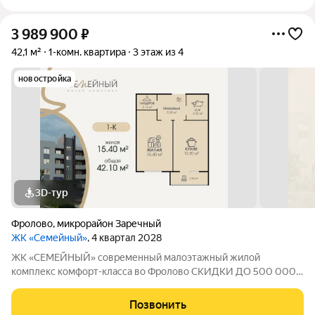
3 989 900
₽
42,1 м²
1-комн. квартира
3 этаж из 4
новостройка
3D-тур
Фролово
,
микрорайон Заречный
ЖК «Семейный»
, 4 квартал 2028
ЖК «СЕМЕЙНЫЙ» современный малоэтажный жилой
комплекс комфорт-класса во Фролово СКИДКИ ДО 500 000
НА СТАРТЕ ПРОДАЖ! В продаже 1-комнатная квартира
площадью 42,1 м с продуманной современной планировкой:
Позвонить
жилая площадь 15,4 м площадь кухни 12,8 м