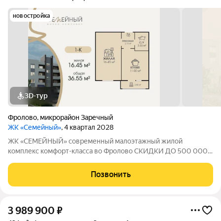
новостройка
3D-тур
Фролово
,
микрорайон Заречный
ЖК «Семейный»
, 4 квартал 2028
ЖК «СЕМЕЙНЫЙ» современный малоэтажный жилой
комплекс комфорт-класса во Фролово СКИДКИ ДО 500 000
НА СТАРТЕ ПРОДАЖ! В продаже 1-к площадью 36.55 м с
продуманной современной планировкой: жилая площадь 16.45
Позвонить
м площадь кухни 11.00 м Срок сдачи дома
3 989 900
₽