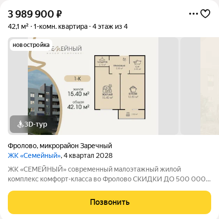
3 989 900
₽
42,1 м²
1-комн. квартира
4 этаж из 4
новостройка
3D-тур
Фролово
,
микрорайон Заречный
ЖК «Семейный»
, 4 квартал 2028
ЖК «СЕМЕЙНЫЙ» современный малоэтажный жилой
комплекс комфорт-класса во Фролово СКИДКИ ДО 500 000
НА СТАРТЕ ПРОДАЖ! В продаже 1-комнатная квартира
площадью 42,1 м с продуманной современной планировкой:
Позвонить
жилая площадь 15,4 м площадь кухни 12,8 м