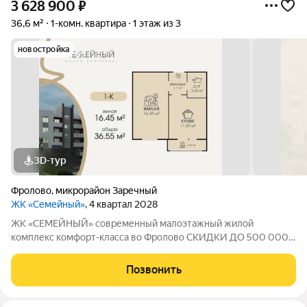
3 628 900
₽
36,6 м²
1-комн. квартира
1 этаж из 3
новостройка
3D-тур
Фролово
,
микрорайон Заречный
ЖК «Семейный»
, 4 квартал 2028
ЖК «СЕМЕЙНЫЙ» современный малоэтажный жилой
комплекс комфорт-класса во Фролово СКИДКИ ДО 500 000
НА СТАРТЕ ПРОДАЖ! В продаже 1-к площадью 36.55 м с
продуманной современной планировкой: жилая площадь 16.45
Позвонить
м площадь кухни 11.00 м Срок сдачи дома