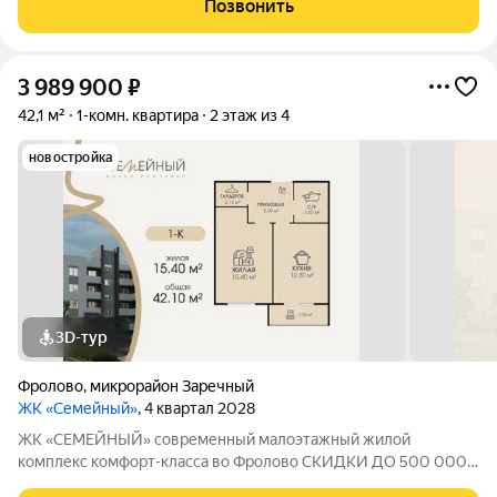
Позвонить
жилая площадь 15,4 м площадь кухни 12,8 м
3 989 900
₽
42,1 м²
1-комн. квартира
2 этаж из 4
новостройка
3D-тур
Фролово
,
микрорайон Заречный
ЖК «Семейный»
, 4 квартал 2028
ЖК «СЕМЕЙНЫЙ» современный малоэтажный жилой
комплекс комфорт-класса во Фролово СКИДКИ ДО 500 000
НА СТАРТЕ ПРОДАЖ! В продаже 1-комнатная квартира