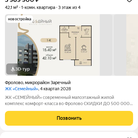
42,1 м²
1-комн. квартира
3 этаж из 4
новостройка
3D-тур
Фролово
,
микрорайон Заречный
ЖК «Семейный»
, 4 квартал 2028
ЖК «СЕМЕЙНЫЙ» современный малоэтажный жилой
комплекс комфорт-класса во Фролово СКИДКИ ДО 500 000
НА СТАРТЕ ПРОДАЖ! В продаже 1-комнатная квартира
площадью 42,1 м с продуманной современной планировкой:
Позвонить
жилая площадь 15,4 м площадь кухни 12,8 м