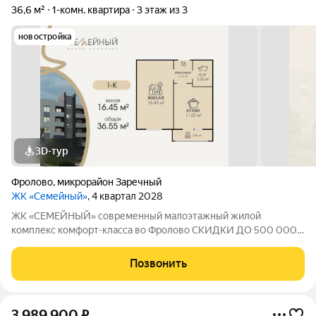
36,6 м²
1-комн. квартира
3 этаж из 3
новостройка
3D-тур
Фролово
,
микрорайон Заречный
ЖК «Семейный»
, 4 квартал 2028
ЖК «СЕМЕЙНЫЙ» современный малоэтажный жилой
комплекс комфорт-класса во Фролово СКИДКИ ДО 500 000
НА СТАРТЕ ПРОДАЖ! В продаже 1-к площадью 36.55 м с
продуманной современной планировкой: жилая площадь 16.45
Позвонить
м площадь кухни 11.00 м Срок сдачи дома
3 989 900
₽