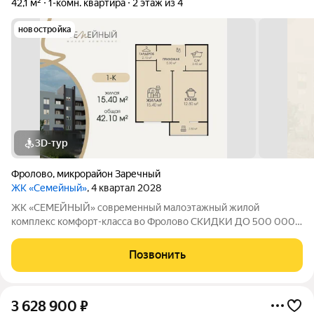
42,1 м²
1-комн. квартира
2 этаж из 4
новостройка
3D-тур
Фролово
,
микрорайон Заречный
ЖК «Семейный»
, 4 квартал 2028
ЖК «СЕМЕЙНЫЙ» современный малоэтажный жилой
комплекс комфорт-класса во Фролово СКИДКИ ДО 500 000
НА СТАРТЕ ПРОДАЖ! В продаже 1-комнатная квартира
площадью 42,1 м с продуманной современной планировкой:
Позвонить
жилая площадь 15,4 м площадь кухни 12,8 м
3 628 900
₽