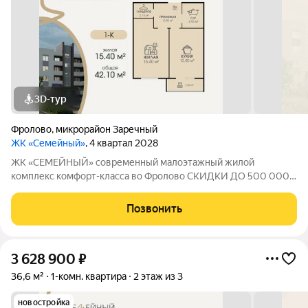
3D-тур
Фролово
,
микрорайон Заречный
ЖК «Семейный»
, 4 квартал 2028
ЖК «СЕМЕЙНЫЙ» современный малоэтажный жилой
комплекс комфорт-класса во Фролово СКИДКИ ДО 500 000
НА СТАРТЕ ПРОДАЖ! В продаже 1-комнатная квартира
площадью 42,1 м с продуманной современной планировкой:
Позвонить
жилая площадь 15,4 м площадь кухни 12,8 м
3 628 900
₽
36,6 м²
1-комн. квартира
2 этаж из 3
новостройка