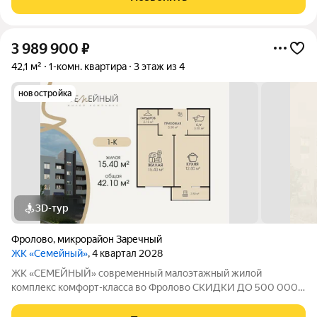
м площадь кухни 11.00 м Срок сдачи дома
3 989 900
₽
42,1 м²
1-комн. квартира
3 этаж из 4
новостройка
3D-тур
Фролово
,
микрорайон Заречный
ЖК «Семейный»
, 4 квартал 2028
ЖК «СЕМЕЙНЫЙ» современный малоэтажный жилой
комплекс комфорт-класса во Фролово СКИДКИ ДО 500 000
НА СТАРТЕ ПРОДАЖ! В продаже 1-комнатная квартира
площадью 42,1 м с продуманной современной планировкой: