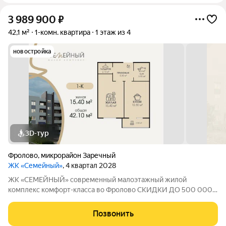
3 989 900
₽
42,1 м²
1-комн. квартира
1 этаж из 4
новостройка
3D-тур
Фролово
,
микрорайон Заречный
ЖК «Семейный»
, 4 квартал 2028
ЖК «СЕМЕЙНЫЙ» современный малоэтажный жилой
комплекс комфорт-класса во Фролово СКИДКИ ДО 500 000
НА СТАРТЕ ПРОДАЖ! В продаже 1-комнатная квартира
площадью 42,1 м с продуманной современной планировкой:
Позвонить
жилая площадь 15,4 м площадь кухни 12,8 м