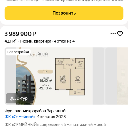
НА СТАРТЕ ПРОДАЖ! В продаже 1-комнатная квартира
площадью 42,1 м с продуманной современной планировкой:
Позвонить
жилая площадь 15,4 м площадь кухни 12,8 м
3 989 900
₽
42,1 м²
1-комн. квартира
4 этаж из 4
новостройка
3D-тур
Фролово
,
микрорайон Заречный
ЖК «Семейный»
, 4 квартал 2028
ЖК «СЕМЕЙНЫЙ» современный малоэтажный жилой