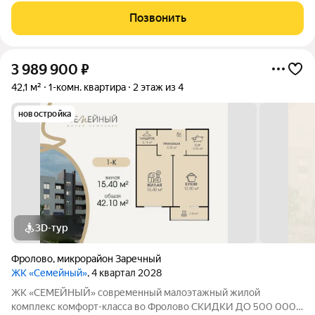
продуманной современной планировкой: жилая площадь 16.45
Позвонить
м площадь кухни 11.00 м Срок сдачи дома
3 989 900
₽
42,1 м²
1-комн. квартира
2 этаж из 4
новостройка
3D-тур
Фролово
,
микрорайон Заречный
ЖК «Семейный»
, 4 квартал 2028
ЖК «СЕМЕЙНЫЙ» современный малоэтажный жилой
комплекс комфорт-класса во Фролово СКИДКИ ДО 500 000