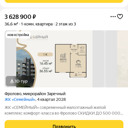
3 628 900
₽
36,6 м²
1-комн. квартира
2 этаж из 3
новостройка
3D-тур
Фролово
,
микрорайон Заречный
ЖК «Семейный»
, 4 квартал 2028
ЖК «СЕМЕЙНЫЙ» современный малоэтажный жилой
комплекс комфорт-класса во Фролово СКИДКИ ДО 500 000
НА СТАРТЕ ПРОДАЖ! В продаже 1-к площадью 36.55 м с
продуманной современной планировкой: жилая площадь 16.45
Позвонить