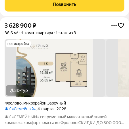
площадью 42,1 м с продуманной современной планировкой:
Позвонить
жилая площадь 15,4 м площадь кухни 12,8 м
3 628 900
₽
36,6 м²
1-комн. квартира
1 этаж из 3
новостройка
3D-тур
Фролово
,
микрорайон Заречный
ЖК «Семейный»
, 4 квартал 2028
ЖК «СЕМЕЙНЫЙ» современный малоэтажный жилой
комплекс комфорт-класса во Фролово СКИДКИ ДО 500 000
НА СТАРТЕ ПРОДАЖ! В продаже 1-к площадью 36.55 м с