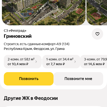
СЗ «Феоград»
Гриновский
Строится, есть сданные
•
комфорт
•
4.9 (134)
Республика Крым, Феодосия, ул. Грина
2-комн.
от 58,1 м²
1-комн.
от 34,4 м²
3-комн.
от 79,
от 10,4 млн ₽
от 7,7 млн ₽
от 14,6 млн ₽
Позвонить
Позвоните мне
Другие ЖК в Феодосии