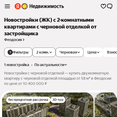
Новостройки (ЖК) с 2-комнатными
квартирами с черновой отделкой от
застройщика
Феодосия
Фильтры
2 комн.
Черновая
Цена
Взнос
3
1 новостройка
•
по актуальности
Новостройки с черновой отделкой — купить двухкомнатную
квартиру с черновой отделкой площадью от 58 м² в Феодосии
по цене от 10 400 000 ₽
беспроцентная рассрочка
3D-тур