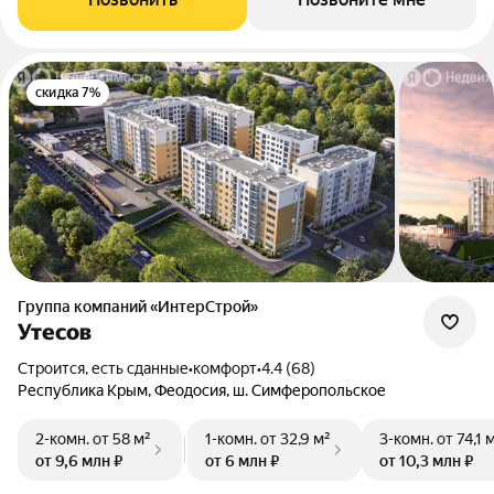
скидка 7%
Группа компаний «ИнтерСтрой»
Утесов
Строится, есть сданные
•
комфорт
•
4.4 (68)
Республика Крым, Феодосия, ш. Симферопольское
2-комн.
от 58 м²
1-комн.
от 32,9 м²
3-комн.
от 74,1 
от 9,6 млн ₽
от 6 млн ₽
от 10,3 млн ₽