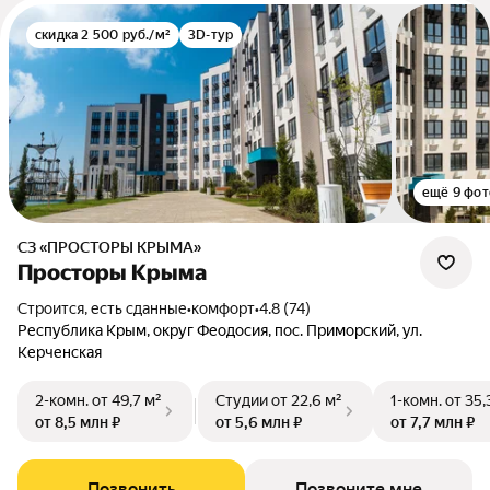
скидка 2 500 руб./м²
3D-тур
ещё 9 фот
СЗ «ПРОСТОРЫ КРЫМА»
Просторы Крыма
Строится, есть сданные
•
комфорт
•
4.8 (74)
Республика Крым, округ Феодосия, пос. Приморский, ул.
Керченская
2-комн.
от 49,7 м²
Студии
от 22,6 м²
1-комн.
от 35,
от 8,5 млн ₽
от 5,6 млн ₽
от 7,7 млн ₽
Позвонить
Позвоните мне