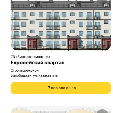
СЗ «Бирсантехмонтаж»
Европейский квартал
Строится
•
эконом
Биробиджан, ул. Казакевича
+7 ××× ××× ×× ××