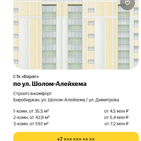
СТк «Варяг»
по ул. Шолом-Алейхема
Строится
•
комфорт
Биробиджан, ул. Шолом-Алейхема / ул. Димитрова
1-комн. от 35,5 м²
от 4,5 млн ₽
2-комн. от 42,9 м²
от 5,4 млн ₽
3-комн. от 59,1 м²
от 7,2 млн ₽
+7 ××× ××× ×× ××