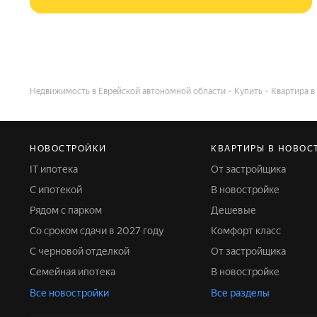
Недвижимость в Еврейской автономной области
Купить
Квартира в
НОВОСТРОЙКИ
КВАРТИРЫ В НОВОС
IT ипотека
От застройщика
С ипотекой
В новостройке
Рядом с парком
Дешевые
Со сроком сдачи в 2027 году
Комфорт класс
С черновой отделкой
От застройщика
Семейная ипотека
В новостройке
Все новостройки
Все разделы