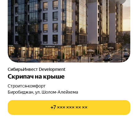
СибирьИнвест Development
Скрипач на крыше
Строится
•
комфорт
Биробиджан, ул. Шолом-Алейхема
+7 ××× ××× ×× ××