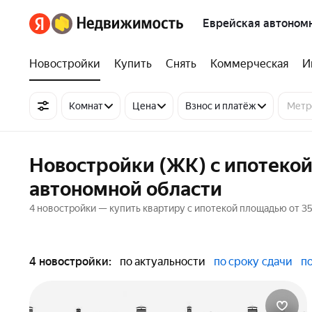
Еврейская автономн
Новостройки
Купить
Снять
Коммерческая
И
Комнат
Цена
Взнос и платёж
Новостройки (ЖК) с ипотекой
автономной области
4 новостройки — купить квартиру с ипотекой площадью от 35
4 новостройки:
по актуальности
по сроку сдачи
п