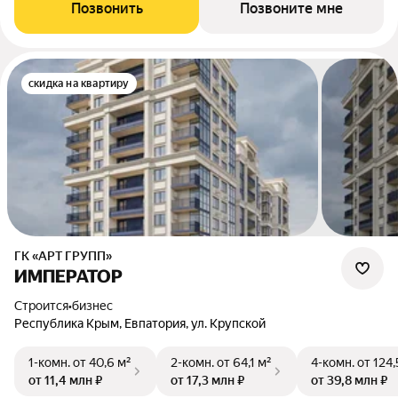
Позвонить
Позвоните мне
скидка на квартиру
ГК «АРТ ГРУПП»
ИМПЕРАТОР
Строится
•
бизнес
Республика Крым, Евпатория, ул. Крупской
1-комн.
от 40,6 м²
2-комн.
от 64,1 м²
4-комн.
от 124,
от 11,4 млн ₽
от 17,3 млн ₽
от 39,8 млн ₽