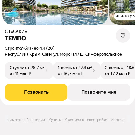
ещё 10 фо
СЗ «САКИ»
ТЕМПО
Строится
•
бизнес
•
4.4 (20)
Республика Крым, Саки, ул. Морская / ш. Симферопольское
Студии
от 26,7 м²
1-комн.
от 47,3 м²
2-комн.
от 48,6
от 11 млн ₽
от 16,7 млн ₽
от 17,2 млн ₽
Позвонить
Позвоните мне
едвижимость в Евпатории
Купить
Квартира в новостройке
Ипотека