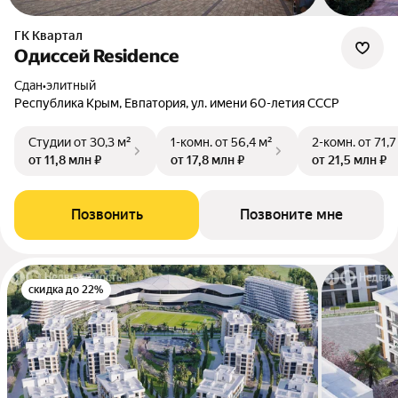
ГК Квартал
Одиссей Residence
Сдан
•
элитный
Республика Крым, Евпатория, ул. имени 60-летия СССР
Студии
от 30,3 м²
1-комн.
от 56,4 м²
2-комн.
от 71,7
от 11,8 млн ₽
от 17,8 млн ₽
от 21,5 млн ₽
Позвонить
Позвоните мне
скидка до 22%