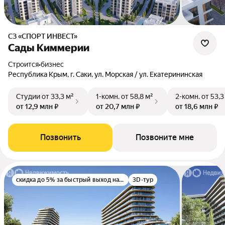
СЗ «СПОРТ ИНВЕСТ»
Сады Киммерии
Строится
•
бизнес
Республика Крым, г. Саки, ул. Морская / ул. Екатерининская
Студии
от 33,3 м²
1-комн.
от 58,8 м²
2-комн.
от 53,3
от 12,9 млн ₽
от 20,7 млн ₽
от 18,6 млн ₽
Позвонить
Позвоните мне
скидка до 5% за быстрый выход на сделку
3D-тур