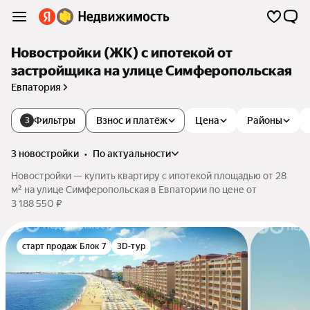
Новостройки (ЖК) с ипотекой от
застройщика на улице Симферопольская
Евпатория
Фильтры
Взнос и платёж
Цена
Районы
3
3 новостройки
•
по актуальности
Новостройки — купить квартиру с ипотекой площадью от 28
м² на улице Симферопольская в Евпатории по цене от
3 188 550 ₽
старт продаж Блок 7
3D-тур