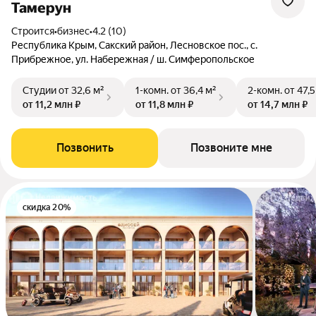
Тамерун
Строится
•
бизнес
•
4.2 (10)
Республика Крым, Сакский район, Лесновское пос., с.
Прибрежное, ул. Набережная / ш. Симферопольское
Студии
от 32,6 м²
1-комн.
от 36,4 м²
2-комн.
от 47,5
от 11,2 млн ₽
от 11,8 млн ₽
от 14,7 млн ₽
Позвонить
Позвоните мне
скидка 20%