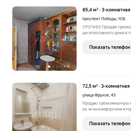
65,4 м² · 3-комнатна
проспект Победы
,
10Б
СРОЧНО! Продам трехко
десятиэтажного дома в г
общей площадью 65,4 м2
большую кухню, размером
Показать телефон
требует
+
12
72,5 м² · 3-комнатная
улица Фрунзе
,
43
Продаю трёхкомнатную ква
кв. м на комфортном вто
кв. м, раздельный сануз
отоплением, а состояние «заезжай и живи»: никакого ремонта
Показать телефон
только