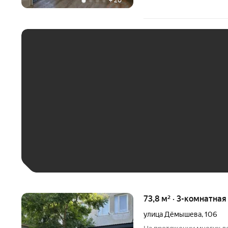
+
20
ЕЖЕМЕСЯЧНЫЙ ПЛАТЁ
До 30 тыс. ₽
До 50 тыс. ₽
До 70 тыс. ₽
Больше 100 тыс. ₽
73,8 м² · 3-комнатная
улица Дёмышева
,
106