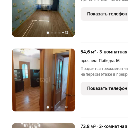
центральном районе Евпа
Общая площадь - 59,1 кв.м
Показать телефон
Санузел -
+
12
54,6 м² · 3-комнатная
проспект Победы
,
16
Продается трехкомнатна
на первом этаже в прекр
комнаты изолированные,
квартиры-54,6м2, кухня 6м2 . Санузел раздельный. На окнах
Показать телефон
установлены
+
18
73,8 м² · 3-комнатная