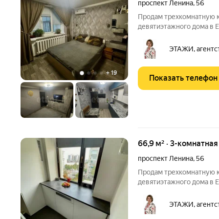
проспект Ленина
,
56
Пpодам трехкомнатную к
девятиэтажного дома в Е
площадью 66,9 м2 имеет
комфортную кухню площа
ЭТАЖИ, агентс
санузел. В квартире сост
+
19
Показать телефон
66,9 м² · 3-комнатна
проспект Ленина
,
56
Пpодам трехкомнатную к
девятиэтажного дома в Е
площадью 66,9 м2 .В кв
ремонт, с использовани
ЭТАЖИ, агентс
производителей. После 