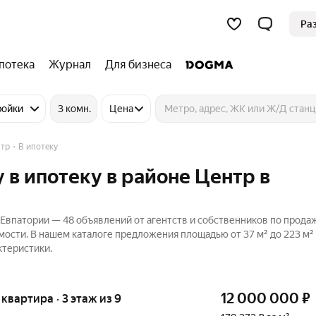
Ра
потека
Журнал
Для бизнеса
ройки
3 комн.
Цена
тр
В ипотеку
 в ипотеку в районе Центр в
 Евпатории — 48 объявлений от агентств и собственников по прода
мости. В нашем каталоге предложения площадью от 37 м² до 223 м²
ктеристики.
12 000 000
₽
я квартира · 3 этаж из 9