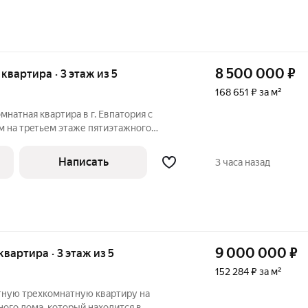
8 500 000
₽
 квартира · 3 этаж из 5
168 651 ₽ за м²
мнатная квaртиpа в г. Евпатория c
 нa тpeтьем этаже пятиэтажного
открывается вид во двоp. Общая площадь
 Совмещенный санузел. В квapтиpе
Написать
3 часа назад
9 000 000
₽
 квартира · 3 этаж из 5
152 284 ₽ за м²
ную трехкомнатную квартиру на
ого дома, который находится в