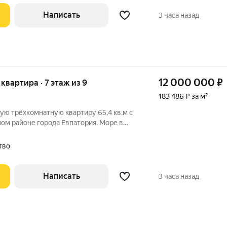
Написать
3 часа назад
12 000 000
₽
я квартира · 7 этаж из 9
183 486 ₽ за м²
ую трёхкомнатную квартиру 65,4 кв.м с
ном районе города Евпатория. Море в
личный вариант, как для постоянного
ачи на лето или на круглый год. Данный
тво
Написать
3 часа назад