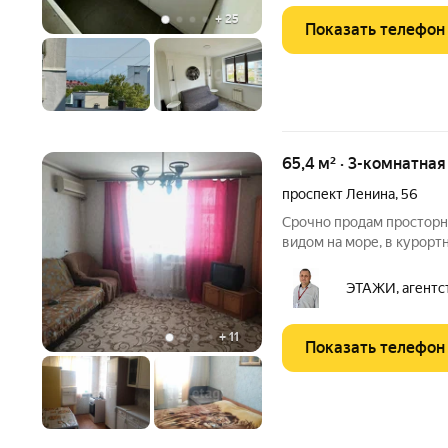
+
25
Показать телефон
65,4 м² · 3-комнатна
проспект Ленина
,
56
Срочно продам просторн
видом на море, в курорт
шаговой доступности. От
проживания, так и для сд
ЭТАЖИ, агентс
район
+
11
Показать телефон