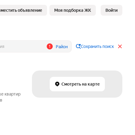
зместить объявление
Моя подборка ЖК
Войти
1
Сохранить поиск
Район
Смотреть на карте
же квартир
 в