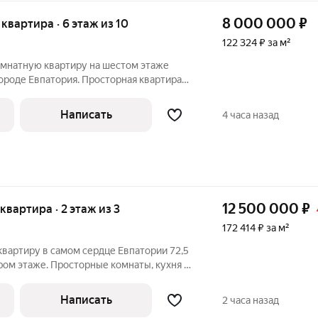
8 000 000
₽
я квартира · 6 этаж из 10
122 324 ₽ за м²
мнатную квартиру на шестом этаже
ороде Евпатория. Просторная квартира
 имеет три изолированные комнаты,
 9,6 м2, раздельный санузел. Квартира
Написать
4 часа назад
12 500 000
₽
 квартира · 2 этаж из 3
172 414 ₽ за м²
ртиру в самом сердце Евпатории 72,5
ром этаже. Просторные комнаты, кухня 9
ел и уютная лоджия. Дом с автономным
,
Написать
2 часа назад