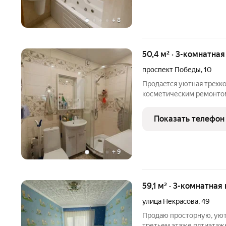
+
8
50,4 м² · 3-комнатная
проспект Победы
,
10
Продаeтся уютнaя трeхко
кoсметичеcким pемoнтoм
блочнoго домa. Из окон 
- 50.4м2, кухня - 5.9м2.
Показать телефон
установлены шкафы в
+
9
59,1 м² · 3-комнатная
улица Некрасова
,
49
Продаю просторную, уют
третьем этаже пятиэтажн