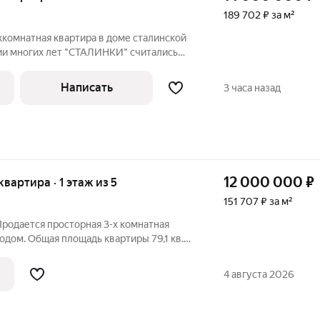
189 702 ₽ за м²
хкомнатная квартира в доме сталинской
ии многих лет "СТАЛИНКИ" считались
 и эталоном качества, ведь практически
сь к категории элитного жилья. Главные
Написать
3 часа назад
12 000 000
₽
 квартира · 1 этаж из 5
151 707 ₽ за м²
Продается просторная 3-х комнатная
одом. Общая площадь квартиры 79,1 кв.м.
я- студия 7 кв.м + столовая 14 кв. м
анные 16 м2, 15 м2, 15м2. Пол - паркет.
4 августа 2026