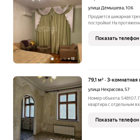
улица Дёмышева
,
106
Продается шикарная тре
постройки! На протяжен
образцом для подражания
все эти здания относили
Показать телефон
плюсы!
+
15
79,1 м² · 3-комнатная
улица Некрасова
,
57
Номер объекта: 548107. 
квартира с отдельным вх
Высота потолков 3м. Кухн
Комнаты смежно-изолиров
Показать телефон