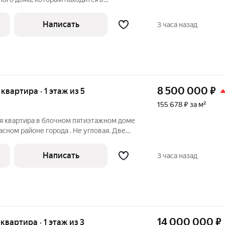
тории. Технические характеристики:
. Жилая площадь - 42 кв.м. Кухня - 6 кв.м.
Написать
3 часа назад
8 500 000
₽
 квартира · 1 этаж из 5
155 678 ₽ за м²
я квартира в блочном пятиэтажном доме
асном районе города . Не угловая. Две
 одна проходная. Общая площадь
Написать
3 часа назад
14 000 000
₽
 квартира · 1 этаж из 3