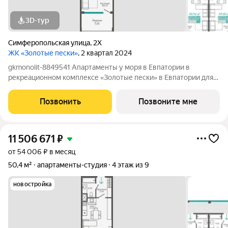
3D-тур
Симферопольская улица
,
2Х
ЖК «Золотые пески»
, 2 квартал 2024
gkmonolit-8849541 Апартаменты у моря в Евпатории в
рекреационном комплексе «Золотые пески» в Евпатории для
отдыха всей семьи и инвестиций! ПРЕДЛОЖЕНИЕ
ОГРАНИЧЕНО! Ввод в эксплуатацию - II кв. 2027 О
Позвонить
Позвоните мне
КОМПЛЕКСЕ. Комплекс апартаментов «Золотые пески» -
11 506 671
₽
от 54 006 ₽ в месяц
50,4 м²
апартаменты-студия
4 этаж из 9
новостройка