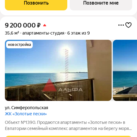
ОГРАНИЧЕНО! Ввод в эксплуатацию - II кв. 2027 О
Позвонить
Позвоните мне
КОМПЛЕКСЕ. Комплекс апартаментов «Золотые пески» -
9 200 000
₽
35,6 м²
апартаменты-студия
6 этаж из 9
новостройка
ул. Симферопольская
ЖК «Золотые пески»
Объект №1390. Продаются апартаменты «Золотые пески» в
Евпатории семейный комплекс апартаментов на берегу моря с
собственной инфраструктурой, в новом современном районе