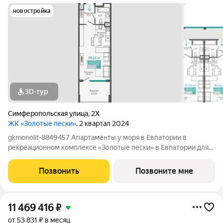
новостройка
3D-тур
Симферопольская улица
,
2Х
ЖК «Золотые пески»
, 2 квартал 2024
gkmonolit-8849457 Апартаменты у моря в Евпатории в
рекреационном комплексе «Золотые пески» в Евпатории для
отдыха всей семьи и инвестиций! ПРЕДЛОЖЕНИЕ
ОГРАНИЧЕНО! Ввод в эксплуатацию - II кв. 2027 О
Позвонить
Позвоните мне
КОМПЛЕКСЕ. Комплекс апартаментов «Золотые пески» -
11 469 416
₽
от 53 831 ₽ в месяц