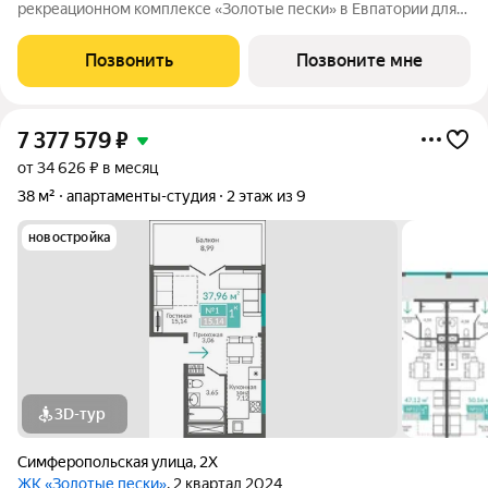
рекреационном комплексе «Золотые пески» в Евпатории для
отдыха всей семьи и инвестиций! ПРЕДЛОЖЕНИЕ
ОГРАНИЧЕНО! Ввод в эксплуатацию - II кв. 2027 О
Позвонить
Позвоните мне
КОМПЛЕКСЕ. Комплекс апартаментов «Золотые пески» -
7 377 579
₽
от 34 626 ₽ в месяц
38 м²
апартаменты-студия
2 этаж из 9
новостройка
3D-тур
Симферопольская улица
,
2Х
ЖК «Золотые пески»
, 2 квартал 2024