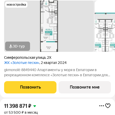
новостройка
3D-тур
Симферопольская улица
,
2Х
ЖК «Золотые пески»
, 2 квартал 2024
gkmonolit-8849440 Апартаменты у моря в Евпатории в
рекреационном комплексе «Золотые пески» в Евпатории для
отдыха всей семьи и инвестиций! ПРЕДЛОЖЕНИЕ
ОГРАНИЧЕНО! Ввод в эксплуатацию - II кв. 2027 О
Позвонить
Позвоните мне
КОМПЛЕКСЕ. Комплекс апартаментов «Золотые пески» -
11 398 871
₽
от 53 500 ₽ в месяц