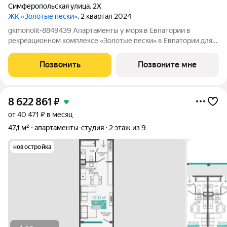
Симферопольская улица
,
2Х
ЖК «Золотые пески»
, 2 квартал 2024
gkmonolit-8849439 Апартаменты у моря в Евпатории в
рекреационном комплексе «Золотые пески» в Евпатории для
отдыха всей семьи и инвестиций! ПРЕДЛОЖЕНИЕ
ОГРАНИЧЕНО! Ввод в эксплуатацию - II кв. 2027 О
Позвонить
Позвоните мне
КОМПЛЕКСЕ. Комплекс апартаментов «Золотые пески» -
8 622 861
₽
от 40 471 ₽ в месяц
47,1 м²
апартаменты-студия
2 этаж из 9
новостройка