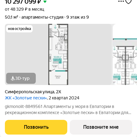
10 297 099
₽
от 48 329 ₽ в месяц
50,1 м²
апартаменты-студия
9 этаж из 9
новостройка
3D-тур
Симферопольская улица
,
2Х
ЖК «Золотые пески»
, 2 квартал 2024
gkmonolit-8849561 Апартаменты у моря в Евпатории в
рекреационном комплексе «Золотые пески» в Евпатории для
отдыха всей семьи и инвестиций! ПРЕДЛОЖЕНИЕ
ОГРАНИЧЕНО! Ввод в эксплуатацию - II кв. 2027 О
Позвонить
Позвоните мне
КОМПЛЕКСЕ. Комплекс апартаментов «Золотые пески» -