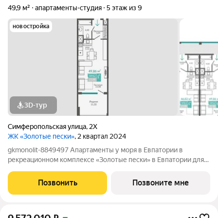
49,9 м²
апартаменты-студия
5 этаж из 9
новостройка
3D-тур
Симферопольская улица
,
2Х
ЖК «Золотые пески»
, 2 квартал 2024
gkmonolit-8849497 Апартаменты у моря в Евпатории в
рекреационном комплексе «Золотые пески» в Евпатории для
отдыха всей семьи и инвестиций! ПРЕДЛОЖЕНИЕ
ОГРАНИЧЕНО! Ввод в эксплуатацию - II кв. 2027 О
Позвонить
Позвоните мне
КОМПЛЕКСЕ. Комплекс апартаментов «Золотые пески» -