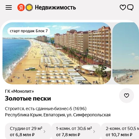
старт продаж Блок 7
ГК «Монолит»
Золотые пески
Строится, есть сданные
•
бизнес
•
5 (1696)
Республика Крым
,
Евпатория
,
ул. Симферопольская
Студии
от 29 м²
1-комн.
от 30,6 м²
2-комн.
от 50,5 
от 6,8 млн ₽
от 7,8 млн ₽
от 10,7 млн ₽