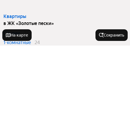
Квартиры
в ЖК «Золотые пески»
Студии
77
На карте
Сохранить
1-комнатные
24
2-комнатные
12
Вторичный рынок
в ЖК «Золотые пески»
Студии
7
Квартиры в новостройках
в ЖК «Золотые пески»
Студии
70
1-комнатные
24