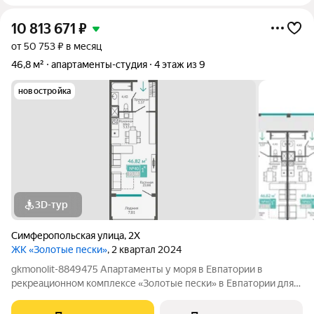
10 813 671
₽
от 50 753 ₽ в месяц
46,8 м²
апартаменты-студия
4 этаж из 9
новостройка
3D-тур
Симферопольская улица
,
2Х
ЖК «Золотые пески»
, 2 квартал 2024
gkmonolit-8849475 Апартаменты у моря в Евпатории в
рекреационном комплексе «Золотые пески» в Евпатории для
отдыха всей семьи и инвестиций! ПРЕДЛОЖЕНИЕ
ОГРАНИЧЕНО! Ввод в эксплуатацию - II кв. 2027 О