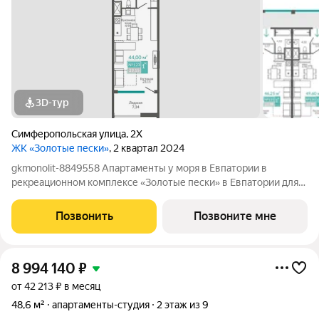
3D-тур
Симферопольская улица
,
2Х
ЖК «Золотые пески»
, 2 квартал 2024
gkmonolit-8849558 Апартаменты у моря в Евпатории в
рекреационном комплексе «Золотые пески» в Евпатории для
отдыха всей семьи и инвестиций! ПРЕДЛОЖЕНИЕ
ОГРАНИЧЕНО! Ввод в эксплуатацию - II кв. 2027 О
Позвонить
Позвоните мне
КОМПЛЕКСЕ. Комплекс апартаментов «Золотые пески» -
8 994 140
₽
от 42 213 ₽ в месяц
48,6 м²
апартаменты-студия
2 этаж из 9