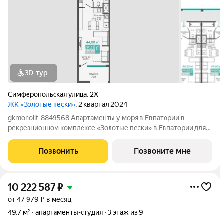
3D-тур
Симферопольская улица
,
2Х
ЖК «Золотые пески»
, 2 квартал 2024
gkmonolit-8849568 Апартаменты у моря в Евпатории в
рекреационном комплексе «Золотые пески» в Евпатории для
отдыха всей семьи и инвестиций! ПРЕДЛОЖЕНИЕ
ОГРАНИЧЕНО! Ввод в эксплуатацию - II кв. 2027 О
Позвонить
Позвоните мне
КОМПЛЕКСЕ. Комплекс апартаментов «Золотые пески» -
10 222 587
₽
от 47 979 ₽ в месяц
49,7 м²
апартаменты-студия
3 этаж из 9