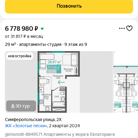
курортного города. Панорамный вид на море из окон
Позвонить
апартаментов, мягкий климат и
6 778 980
₽
от 31 817 ₽ в месяц
29 м²
апартаменты-студия
9 этаж из 9
новостройка
3D-тур
Симферопольская улица
,
2Х
ЖК «Золотые пески»
, 2 квартал 2024
gkmonolit-8849571 Апартаменты у моря в Евпатории в