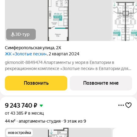
3D-тур
Симферопольская улица
,
2Х
ЖК «Золотые пески»
, 2 квартал 2024
gkmonolit-8849474 Апартаменты у моря в Евпатории в
рекреационном комплексе «Золотые пески» в Евпатории для
отдыха всей семьи и инвестиций! ПРЕДЛОЖЕНИЕ
ОГРАНИЧЕНО! Ввод в эксплуатацию - II кв. 2027 О
Позвонить
Позвоните мне
КОМПЛЕКСЕ. Комплекс апартаментов «Золотые пески» -
9 243 740
₽
от 43 385 ₽ в месяц
44 м²
апартаменты-студия
9 этаж из 9
новостройка