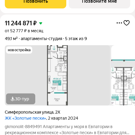
Позвонить
Позвоните мне
КОМПЛЕКСЕ. Комплекс апартаментов «Золотые пески» -
11 244 871
₽
от 52 777 ₽ в месяц
49,1 м²
апартаменты-студия
5 этаж из 9
новостройка
3D-тур
Симферопольская улица
,
2Х
ЖК «Золотые пески»
, 2 квартал 2024
gkmonolit-8849491 Апартаменты у моря в Евпатории в
рекреационном комплексе «Золотые пески» в Евпатории для