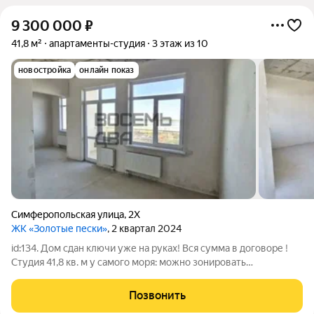
9 300 000
₽
41,8 м²
апартаменты-студия
3 этаж из 10
новостройка
онлайн показ
Симферопольская улица
,
2Х
ЖК «Золотые пески»
, 2 квартал 2024
id:134. Дом сдан ключи уже на руках! Вся сумма в договоре !
Студия 41,8 кв. м у самого моря: можно зонировать
пространство по своему вкусу! Представьте: всего 20 метров
и вы на пляже! Добро пожаловать в «Золотые Пески» уютный
Позвонить
семейный комплекс на