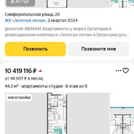
3D-тур
Симферопольская улица
,
2Х
ЖК «Золотые пески»
, 2 квартал 2024
gkmonolit-8849441 Апартаменты у моря в Евпатории в
рекреационном комплексе «Золотые пески» в Евпатории для
отдыха всей семьи и инвестиций! ПРЕДЛОЖЕНИЕ
ОГРАНИЧЕНО! Ввод в эксплуатацию - II кв. 2027 О
Позвонить
Позвоните мне
КОМПЛЕКСЕ. Комплекс апартаментов «Золотые пески» -
10 419 116
₽
от 48 901 ₽ в месяц
44,3 м²
апартаменты-студия
8 этаж из 9
новостройка