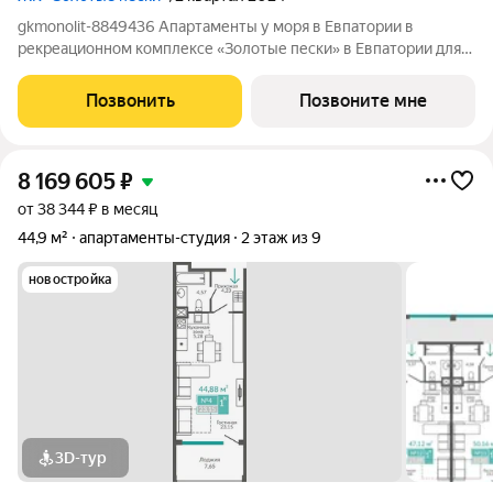
gkmonolit-8849436 Апартаменты у моря в Евпатории в
рекреационном комплексе «Золотые пески» в Евпатории для
отдыха всей семьи и инвестиций! ПРЕДЛОЖЕНИЕ
ОГРАНИЧЕНО! Ввод в эксплуатацию - II кв. 2027 О
Позвонить
Позвоните мне
КОМПЛЕКСЕ. Комплекс апартаментов «Золотые пески» -
8 169 605
₽
от 38 344 ₽ в месяц
44,9 м²
апартаменты-студия
2 этаж из 9
новостройка
3D-тур