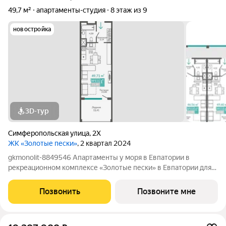
49,7 м²
апартаменты-студия
8 этаж из 9
новостройка
3D-тур
Симферопольская улица
,
2Х
ЖК «Золотые пески»
, 2 квартал 2024
gkmonolit-8849546 Апартаменты у моря в Евпатории в
рекреационном комплексе «Золотые пески» в Евпатории для
отдыха всей семьи и инвестиций! ПРЕДЛОЖЕНИЕ
ОГРАНИЧЕНО! Ввод в эксплуатацию - II кв. 2027 О
Позвонить
Позвоните мне
КОМПЛЕКСЕ. Комплекс апартаментов «Золотые пески» -