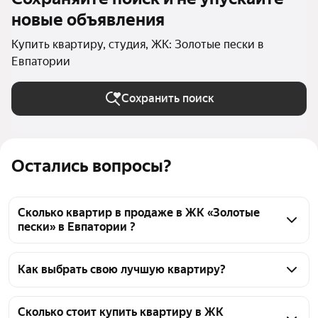
новые объявления
Купить квартиру, студия, ЖК: Золотые пески в
Евпатории
Сохранить поиск
Остались вопросы?
Сколько квартир в продаже в ЖК «Золотые
пески» в Евпатории ?
На Яндекс Недвижимости в продаже в ЖК 
«Золотые пески» в Евпатории 71 квартира, из них 2 
Как выбрать свою лучшую квартиру?
объявления от агентств, 69 объявлений от 
Чтобы купить квартиру - студию с панорамными 
застройщиков
окнами в ЖК «Золотые пески», воспользуйтесь 
Сколько стоит купить квартиру в ЖК