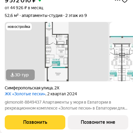
9 572 010
₽
от 44 926 ₽ в месяц
52,6 м²
апартаменты-студия
2 этаж из 9
новостройка
3D-тур
Симферопольская улица
,
2Х
ЖК «Золотые пески»
, 2 квартал 2024
gkmonolit-8849437 Апартаменты у моря в Евпатории в
рекреационном комплексе «Золотые пески» в Евпатории для
отдыха всей семьи и инвестиций! ПРЕДЛОЖЕНИЕ
ОГРАНИЧЕНО! Ввод в эксплуатацию - II кв. 2027 О
Позвонить
Позвоните мне
КОМПЛЕКСЕ. Комплекс апартаментов «Золотые пески» -