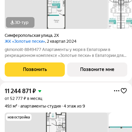
3D-тур
Симферопольская улица
,
2Х
ЖК «Золотые пески»
, 2 квартал 2024
gkmonolit-8849477 Апартаменты у моря в Евпатории в
рекреационном комплексе «Золотые пески» в Евпатории для
отдыха всей семьи и инвестиций! ПРЕДЛОЖЕНИЕ
ОГРАНИЧЕНО! Ввод в эксплуатацию - II кв. 2027 О
Позвонить
Позвоните мне
КОМПЛЕКСЕ. Комплекс апартаментов «Золотые пески» -
11 244 871
₽
от 52 777 ₽ в месяц
49,1 м²
апартаменты-студия
4 этаж из 9
новостройка