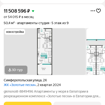
11 508 596
₽
от 54 015 ₽ в месяц
50,4 м²
апартаменты-студия
5 этаж из 9
новостройка
3D-тур
Симферопольская улица
,
2Х
ЖК «Золотые пески»
, 2 квартал 2024
gkmonolit-8849496 Апартаменты у моря в Евпатории в
рекреационном комплексе «Золотые пески» в Евпатории для
отдыха всей семьи и инвестиций! ПРЕДЛОЖЕНИЕ