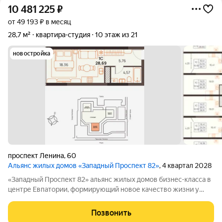
10 481 225
₽
от 49 193 ₽ в месяц
28,7 м²
квартира-студия
10 этаж из 21
новостройка
проспект Ленина
,
60
Альянс жилых домов «Западный Проспект 82»
, 4 квартал 2028
«Западный Проспект 82» альянс жилых домов бизнес-класса в
центре Евпатории, формирующий новое качество жизни у
моря. Проект объединяет преимущества современной
городской среды и курортного образа жизни: здесь можно
Позвонить
работать, развиваться и отдыхать,