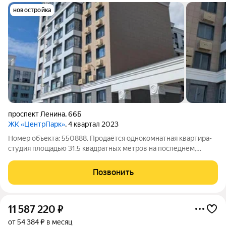
новостройка
проспект Ленина
,
66Б
ЖК «ЦентрПарк»
, 4 квартал 2023
Номер объекта: 550888. Продаётся однокомнатная квартира-
студия площадью 31.5 квадратных метров на последнем,
девятом этаже нового дома. - Дом 2023 года постройки. -
Жилая площадь квартиры 29.7 квадратных метров. - Квартира
Позвонить
без ремонта, черновая
11 587 220
₽
от 54 384 ₽ в месяц