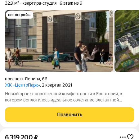
32,9 м²
квартира-студия
6 этаж из 9
новостройка
проспект Ленина
,
66
ЖК «ЦентрПарк»
, 2 квартал 2021
Новый проект повышенной комфортности в Евпатории, в
котором воплотилось идеальное сочетание элегантной
архитектуры, уюта квартир и двора, высокотехнологичных
решений и праздника жизни у моря в самом солнечном городе
Позвонить
на крымском побережье. Это место,
6 319 200
₽