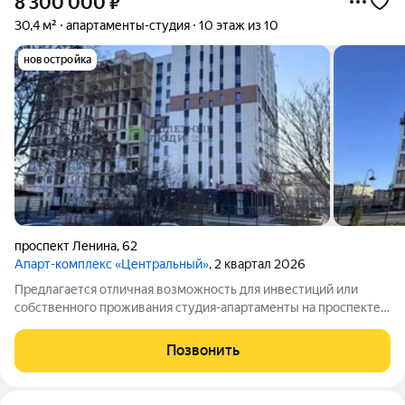
8 300 000
₽
30,4 м²
апартаменты-студия
10 этаж из 10
новостройка
проспект Ленина
,
62
Апарт-комплекс «Центральный»
, 2 квартал 2026
Предлагается отличная возможность для инвестиций или
собственного проживания студия-апартаменты на проспекте
им. В.И. Ленина в Евпатории. Прямая продажа по выгодной
цене 8 300 000 руб., все документы готовы сделка пройдет
Позвонить
быстро и без лишних