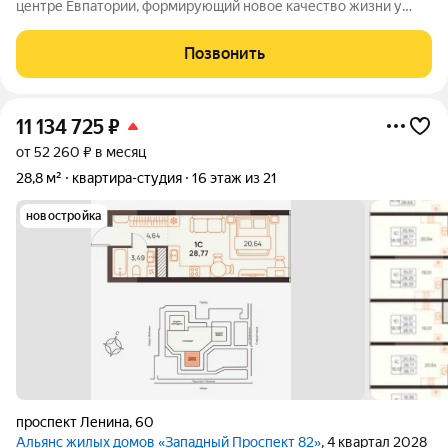
центре Евпатории, формирующий новое качество жизни у
моря. Проект объединяет преимущества современной
городской среды и курортного образа жизни: здесь можно
Позвонить
работать, развиваться и отдыхать,
11 134 725
₽
от 52 260 ₽ в месяц
28,8 м²
квартира-студия
16 этаж из 21
новостройка
проспект Ленина
,
60
Альянс жилых домов «Западный Проспект 82»
, 4 квартал 2028