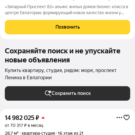
«Западный Проспект 82» альянс жилых домов бизнес-класса в
центре Евпатории, формирующий новое качество жизни у
моря. Проект объединяет преимущества современной
городской среды и курортного образа жизни: здесь можно
Позвонить
работать, развиваться и отдыхать,
Сохраняйте поиск и не упускайте
новые объявления
Купить квартиру, студия, рядом: море, проспект
Ленина в Евпатории
Сохранить поиск
14 982 025
₽
от 70 317 ₽ в месяц
28,7 м²
квартира-студия
16 этаж из 21