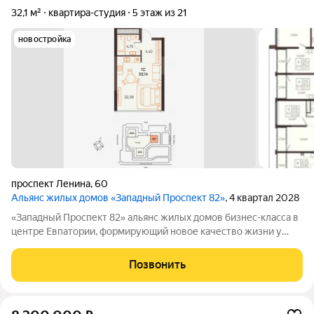
32,1 м²
квартира-студия
5 этаж из 21
новостройка
проспект Ленина
,
60
Альянс жилых домов «Западный Проспект 82»
, 4 квартал 2028
«Западный Проспект 82» альянс жилых домов бизнес-класса в
центре Евпатории, формирующий новое качество жизни у
моря. Проект объединяет преимущества современной
городской среды и курортного образа жизни: здесь можно
Позвонить
работать, развиваться и отдыхать,