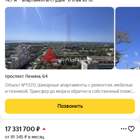
14,7 м²
апартаменты-студия
6 этаж из 18
проспект Ленина
,
64
Объект №1370. Шикарные апартаменты с ремонтом, мебелью
и техникой. Трансфер до моря и обратно и собственный пляж!
Все готово! Заезжай и живи! Первый бизнес-отель в деловом
центре! Своя собственная котельная, шведская линия
Позвонить
площадью 800 кв м,
17 331 700
₽
от 81 345 ₽ в месяц