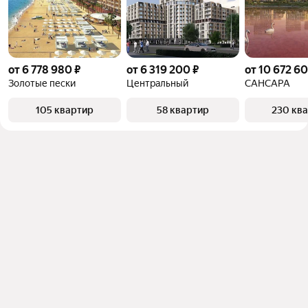
от 6 778 980 ₽
от 6 319 200 ₽
от 10 672 60
Золотые пески
Центральный
САНСАРА
105 квартир
58 квартир
230 кв