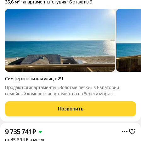
35,6 м²
апартаменты-студия
6 этаж из 9
Симферопольская улица
,
2Ч
Продаются апартаменты «Золотые пески» в Евпатории
семейный комплекс апартаментов на берегу моря с
собственной инфраструктурой, в новом современном районе
курортного города. Панорамный вид на море из окон
Позвонить
апартаментов, мягкий климат и масса
9 735 741
₽
от 45 694 ₽ в месяц