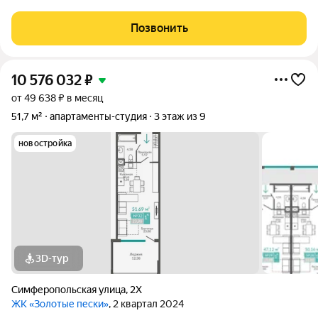
пространство по своему вкусу! Представьте: всего 20 метров
и вы на пляже! Добро пожаловать в «Золотые Пески» уютный
Позвонить
семейный комплекс на
10 576 032
₽
от 49 638 ₽ в месяц
51,7 м²
апартаменты-студия
3 этаж из 9
новостройка
3D-тур
Симферопольская улица
,
2Х
ЖК «Золотые пески»
, 2 квартал 2024