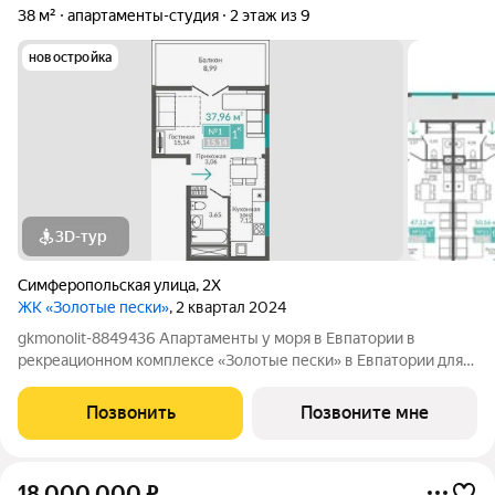
38 м²
апартаменты-студия
2 этаж из 9
новостройка
3D-тур
Симферопольская улица
,
2Х
ЖК «Золотые пески»
, 2 квартал 2024
gkmonolit-8849436 Апартаменты у моря в Евпатории в
рекреационном комплексе «Золотые пески» в Евпатории для
отдыха всей семьи и инвестиций! ПРЕДЛОЖЕНИЕ
ОГРАНИЧЕНО! Ввод в эксплуатацию - II кв. 2027 О
Позвонить
Позвоните мне
КОМПЛЕКСЕ. Комплекс апартаментов «Золотые пески» -
18 000 000
₽