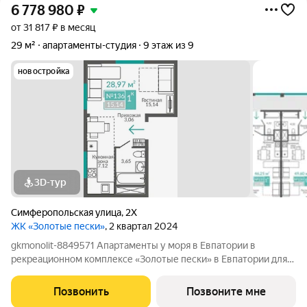
6 778 980
₽
от 31 817 ₽ в месяц
29 м²
апартаменты-студия
9 этаж из 9
новостройка
3D-тур
Симферопольская улица
,
2Х
ЖК «Золотые пески»
, 2 квартал 2024
gkmonolit-8849571 Апартаменты у моря в Евпатории в
рекреационном комплексе «Золотые пески» в Евпатории для
отдыха всей семьи и инвестиций! ПРЕДЛОЖЕНИЕ
ОГРАНИЧЕНО! Ввод в эксплуатацию - II кв. 2027 О
Позвонить
Позвоните мне
КОМПЛЕКСЕ. Комплекс апартаментов «Золотые пески» -