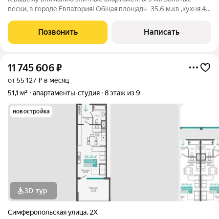
пески, в городе Евпатория! Общая площадь- 35.6 м.кв ,кухня 4.7
м.кв, комната 17 м.кв ,балкон 5.9 м.кв В апартаментах сделан
качественный, дорогой ремонт! Вся мебель и техника остается
Позвонить
Написать
новым хозяевам!
11 745 606
₽
от 55 127 ₽ в месяц
51,1 м²
апартаменты-студия
8 этаж из 9
новостройка
3D-тур
Симферопольская улица
,
2Х