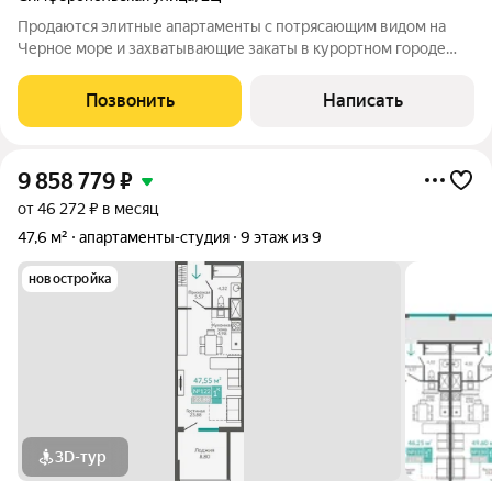
Продаются элитные апартаменты с потрясающим видом на
Черное море и захватывающие закаты в курортном городе
Евпатория. Эти великолепные апартаменты расположены на
шестом этаже современного комплекса "Золотые Пески" на
Позвонить
Написать
улице Симферопольской. Общая
9 858 779
₽
от 46 272 ₽ в месяц
47,6 м²
апартаменты-студия
9 этаж из 9
новостройка
3D-тур