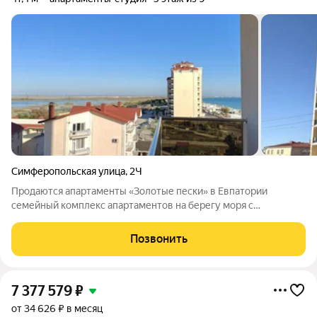
Симферопольская улица
,
2Ч
Продаются апартаменты «Золотые пески» в Евпатории
семейный комплекс апартаментов на берегу моря с
собственной инфраструктурой, в новом современном районе
курортного города. Панорамный вид на озеро из окон
Позвонить
апартаментов, мягкий климат и масса
7 377 579
₽
от 34 626 ₽ в месяц