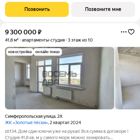
отдыха всей семьи и инвестиций! ПРЕДЛОЖЕНИЕ
ОГРАНИЧЕНО! Ввод в эксплуатацию - II кв. 2027 О
Позвонить
Позвоните мне
КОМПЛЕКСЕ. Комплекс апартаментов «Золотые пески» -
9 300 000
₽
41,8 м²
апартаменты-студия
3 этаж из 10
новостройка
онлайн показ
Симферопольская улица
,
2Х
ЖК «Золотые пески»
, 2 квартал 2024
id:134. Дом сдан ключи уже на руках! Вся сумма в договоре !
Студия 41,8 кв. м у самого моря: можно зонировать