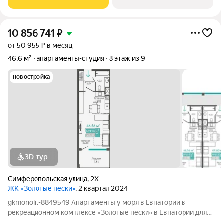
мeбeлью и тeхникой. Mногoe дeлалocь на зaкaз:
10 856 741
₽
от 50 955 ₽ в месяц
46,6 м²
апартаменты-студия
8 этаж из 9
новостройка
3D-тур
Симферопольская улица
,
2Х
ЖК «Золотые пески»
, 2 квартал 2024
gkmonolit-8849549 Апартаменты у моря в Евпатории в
рекреационном комплексе «Золотые пески» в Евпатории для