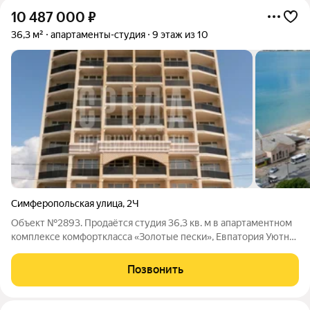
10 487 000
₽
36,3 м²
апартаменты-студия
9 этаж из 10
Симферопольская улица
,
2Ч
Объект №2893. Продаётся студия 36,3 кв. м в апартаментном
комплексе комфорткласса «Золотые пески», Евпатория Уютная
студия в современном комплексе между Каламитским
заливом и озером Сасык идеальный выбор для жизни у моря,
Позвонить
отдыха или выгодной