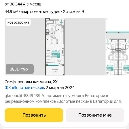
от 38 344 ₽ в месяц
44,9 м²
апартаменты-студия
2 этаж из 9
новостройка
3D-тур
Симферопольская улица
,
2Х
ЖК «Золотые пески»
, 2 квартал 2024
gkmonolit-8849439 Апартаменты у моря в Евпатории в
рекреационном комплексе «Золотые пески» в Евпатории для
отдыха всей семьи и инвестиций! ПРЕДЛОЖЕНИЕ
ОГРАНИЧЕНО! Ввод в эксплуатацию - II кв. 2027 О
Позвонить
Позвоните мне
КОМПЛЕКСЕ. Комплекс апартаментов «Золотые пески» -