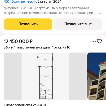
ЖК «Золотые пески»
, 2 квартал 2024
gkmonolit-8849540 Апартаменты у моря в Евпатории в
рекреационном комплексе «Золотые пески» в Евпатории для
отдыха всей семьи и инвестиций! ПРЕДЛОЖЕНИЕ
ОГРАНИЧЕНО! Ввод в эксплуатацию - II кв. 2027 О
Позвонить
Позвоните мне
КОМПЛЕКСЕ. Комплекс апартаментов «Золотые пески» -
12 450 000
₽
56,7 м²
апартаменты-студия
1 этаж из 10
Симферопольская улица
,
2Ц