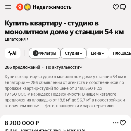
Купить квартиру - студию в
монолитном доме у станции 54 км
Евпатория
AI
Фильтры
Студия
Цена
Площадь
3
286 предложений
•
по актуальности
Купить квартиру-студию в монолитном доме у станции 54 км в
Евпатории — 286 объявлений от агентств и собственников по
продаже квартир-студий по цене от 3 188 550 ₽ до
19 150 000 ₽ на Яндекс Недвижимости. В нашем каталоге
предложения площадью от 18,8 м² до 56,7 м² в новостройках и
вторичном жилье — фото, планировки и характеристики.
8 200 000
₽
41,4 м²
апартаменты-студия
5 этаж из 9