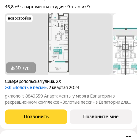
46,8 м²
апартаменты-студия
9 этаж из 9
новостройка
3D-тур
Симферопольская улица
,
2Х
ЖК «Золотые пески»
, 2 квартал 2024
gkmonolit-8849559 Апартаменты у моря в Евпатории в
рекреационном комплексе «Золотые пески» в Евпатории для
отдыха всей семьи и инвестиций! ПРЕДЛОЖЕНИЕ
ОГРАНИЧЕНО! Ввод в эксплуатацию - II кв. 2027 О
Позвонить
Позвоните мне
КОМПЛЕКСЕ. Комплекс апартаментов «Золотые пески» -