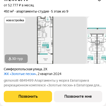
от 52 777 ₽ в месяц
49,1 м²
апартаменты-студия
5 этаж из 9
новостройка
3D-тур
Симферопольская улица
,
2Х
ЖК «Золотые пески»
, 2 квартал 2024
gkmonolit-8849499 Апартаменты у моря в Евпатории в
рекреационном комплексе «Золотые пески» в Евпатории для
отдыха всей семьи и инвестиций! ПРЕДЛОЖЕНИЕ
ОГРАНИЧЕНО! Ввод в эксплуатацию - II кв. 2027 О
Позвонить
Позвоните мне
КОМПЛЕКСЕ. Комплекс апартаментов «Золотые пески» -