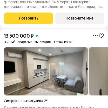
gkmonolit-8849467 Апартаменты у моря в Евпатории в
рекреационном комплексе «Золотые пески» в Евпатории для
отдыха всей семьи и инвестиций! ПРЕДЛОЖЕНИЕ
ОГРАНИЧЕНО! Ввод в эксплуатацию - II кв. 2027 О
Позвонить
Позвоните мне
КОМПЛЕКСЕ. Комплекс апартаментов «Золотые пески» -
13 500 000
₽
35,6 м²
апартаменты-студия
3 этаж из 10
Симферопольская улица
,
2Ч
К вашему вниманию элитные апартаменты в жк Золотые