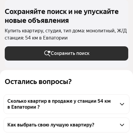
Сохраняйте поиск и не упускайте
новые объявления
Купить квартиру, студия, тип дома: монолитный, Ж/Д
станция: 54 км в Евпатории
Сохранить поиск
Остались вопросы?
Сколько квартир в продаже у станции 54 км
в Евпатории ?
На Яндекс Недвижимости в продаже у станции 54 
км в Евпатории 286 квартир, из них 18 объявлений 
Как выбрать свою лучшую квартиру?
от агентств, 268 объявлений от застройщиков