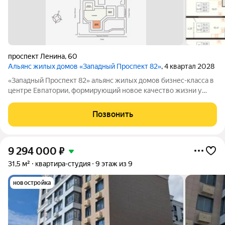
проспект Ленина
,
60
Альянс жилых домов «Западный Проспект 82»
, 4 квартал 2028
«Западный Проспект 82» альянс жилых домов бизнес-класса в
центре Евпатории, формирующий новое качество жизни у
моря. Проект объединяет преимущества современной
городской среды и курортного образа жизни: здесь можно
Позвонить
работать, развиваться и отдыхать,
9 294 000
₽
31,5 м²
квартира-студия
9 этаж из 9
новостройка