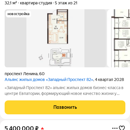
32,1 м²
квартира-студия
5 этаж из 21
новостройка
проспект Ленина
,
60
Альянс жилых домов «Западный Проспект 82»
, 4 квартал 2028
«Западный Проспект 82» альянс жилых домов бизнес-класса в
центре Евпатории, формирующий новое качество жизни у
моря. Проект объединяет преимущества современной
городской среды и курортного образа жизни: здесь можно
Позвонить
работать, развиваться и отдыхать,
5 400 000
₽