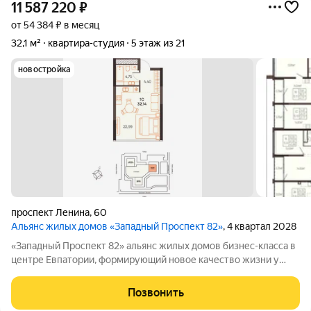
11 587 220
₽
от 54 384 ₽ в месяц
32,1 м²
квартира-студия
5 этаж из 21
новостройка
проспект Ленина
,
60
Альянс жилых домов «Западный Проспект 82»
, 4 квартал 2028
«Западный Проспект 82» альянс жилых домов бизнес-класса в
центре Евпатории, формирующий новое качество жизни у
моря. Проект объединяет преимущества современной
городской среды и курортного образа жизни: здесь можно
Позвонить
работать, развиваться и отдыхать,