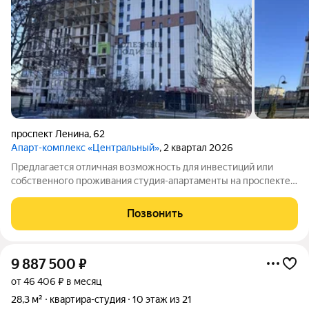
проспект Ленина
,
62
Апарт-комплекс «Центральный»
, 2 квартал 2026
Предлагается отличная возможность для инвестиций или
собственного проживания студия-апартаменты на проспекте
им. В.И. Ленина в Евпатории. Прямая продажа по выгодной
цене 8 300 000 руб., все документы готовы сделка пройдет
Позвонить
быстро и без лишних
9 887 500
₽
от 46 406 ₽ в месяц
28,3 м²
квартира-студия
10 этаж из 21