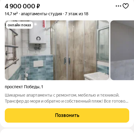
4 900 000
₽
14,7 м²
апартаменты-студия
7 этаж из 18
онлайн показ
проспект Победы
,
1
Шикарные апартаменты с ремонтом, мебелью и техникой.
Трансфер до моря и обратно и собственный пляж! Все готово!
Заезжай и живи! Первый бизнес-отель в деловом центре!
Своя собственная котельная, шведская линия площадью 800
Позвонить
кв м, SPA-комплекс на 1300