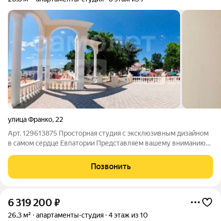
улица Франко
,
22
Арт. 129613875 Просторная студия с эксклюзивным дизайном
в самом сердце Евпатории Представляем вашему вниманию
уникальное предложение: просторная светлая студия с
профессиональным дизайнерским ремонтом, расположенная
Позвонить
всего лишь в 950 шагах от
6 319 200
₽
26,3 м²
апартаменты-студия
4 этаж из 10