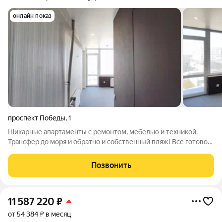
онлайн показ
проспект Победы
,
1
Шикарные апартаменты с ремонтом, мебелью и техникой.
Трансфер до моря и обратно и собственный пляж! Все готово!
Заезжай и живи! Первый бизнес-отель в деловом центре!
Своя собственная котельная, шведская линия площадью 800
Позвонить
кв м, SPA-комплекс на 1300
11 587 220
₽
от 54 384 ₽ в месяц