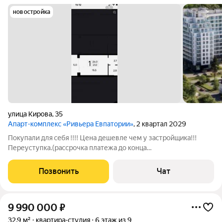
новостройка
улица Кирова
,
35
Апарт-комплекс «Ривьера Евпатории»
, 2 квартал 2029
Покупали для себя !!!! Цена дешевле чем у застройщика!!!
Переуступка.(рассрочка платежа до конца
строительства)Ривьера Евпатории» жизнь и инвестиции на
первой линии моря Апарт-комплекс «Ривьера Евпатории» от
Позвонить
Чат
федерального девелопера «ИнтерСтрой»
9 990 000
₽
32,9 м²
квартира-студия
6 этаж из 9