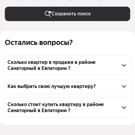
Сохранить поиск
Остались вопросы?
Сколько квартир в продаже в районе
Санаторный в Евпатории ?
На Яндекс Недвижимости в продаже в районе 
Санаторный в Евпатории 116 квартир, из них 22 
Как выбрать свою лучшую квартиру?
объявления от агентств, 94 объявления от 
Чтобы купить квартиру - студию маленькую в 
застройщиков
районе Санаторный, воспользуйтесь тепловой 
Сколько стоит купить квартиру в районе
Санаторный в Евпатории ?
картой для оценки инфраструктуры и 
транспортной доступности в выбранном районе в 
Цена за квадратный метр
180 000 — 553 827 ₽
районе Санаторный в Евпатории
Площадь
15 — 33 м²