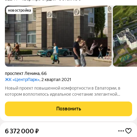
новостройка
проспект Ленина
,
66
ЖК «ЦентрПарк»
, 2 квартал 2021
Новый проект повышенной комфортности в Евпатории, в
котором воплотилось идеальное сочетание элегантной
архитектуры, уюта квартир и двора, высокотехнологичных
решений и праздника жизни у моря в самом солнечном городе
Позвонить
на крымском побережье. Это место,
6 372 000
₽