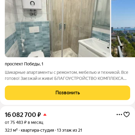
проспект Победы
,
1
Шикарные апартаменты с ремонтом, мебелью и техникой. Все
готово! Заезжай и живи! БЛАГОУСТРОЙСТВО КОМПЛЕКСА
Видовой ресторан со смотровой площадкой на крыше,
ресторан на 2 этаже, зеленые лаунж-зоны, внутренний двор с
Позвонить
летним кафе и фонтаном. На каждом
16 082 700
₽
от 75 483 ₽ в месяц
32,1 м²
квартира-студия
13 этаж из 21