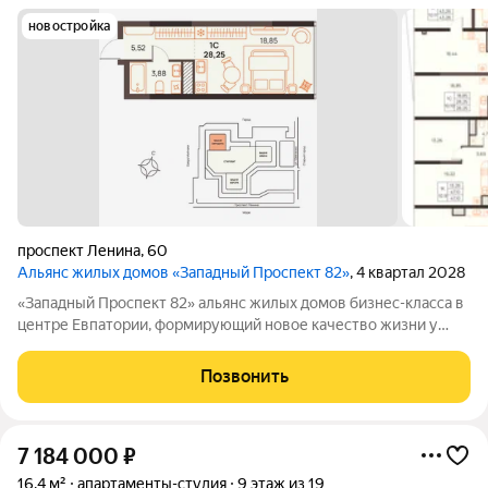
новостройка
проспект Ленина
,
60
Альянс жилых домов «Западный Проспект 82»
, 4 квартал 2028
«Западный Проспект 82» альянс жилых домов бизнес-класса в
центре Евпатории, формирующий новое качество жизни у
моря. Проект объединяет преимущества современной
городской среды и курортного образа жизни: здесь можно
Позвонить
работать, развиваться и отдыхать,
7 184 000
₽
16,4 м²
апартаменты-студия
9 этаж из 19