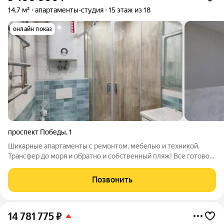
14,7 м²
апартаменты-студия
15 этаж из 18
онлайн показ
проспект Победы
,
1
Шикарные апартаменты с ремонтом, мебелью и техникой.
Трансфер до моря и обратно и собственный пляж! Все готово!
Заезжай и живи! Первый бизнес-отель в деловом центре!
Своя собственная котельная, шведская линия площадью 800
Позвонить
кв м, SPA-комплекс на 1300
14 781 775
₽