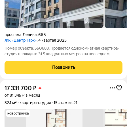
проспект Ленина
,
66Б
ЖК «ЦентрПарк»
, 4 квартал 2023
Номер объекта: 550888. Продаётся однокомнатная квартира-
студия площадью 31.5 квадратных метров на последнем,
девятом этаже нового дома. - Дом 2023 года постройки. -
Жилая площадь квартиры 29.7 квадратных метров. - Квартира
Позвонить
без ремонта, черновая
17 331 700
₽
от 81 345 ₽ в месяц
32,1 м²
квартира-студия
15 этаж из 21
новостройка