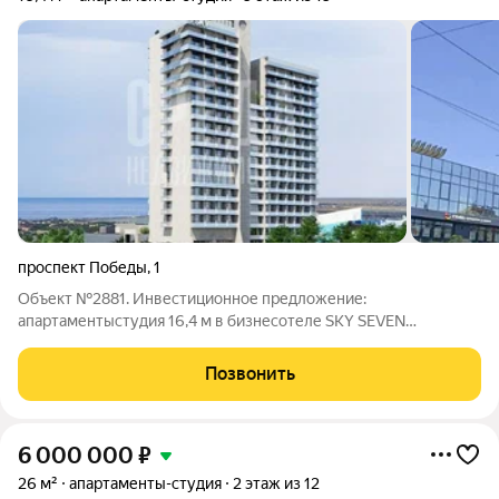
проспект Победы
,
1
Объект №2881. Инвестиционное предложение:
апартаментыстудия 16,4 м в бизнесотеле SKY SEVEN
(Евпатория)Доход от аренды, управление от отельного
оператораВы можете приобрести готовые апартаменты «под
Позвонить
ключ» (студия 16,4 м) в строящемся бизнесотеле с
6 000 000
₽
26 м²
апартаменты-студия
2 этаж из 12