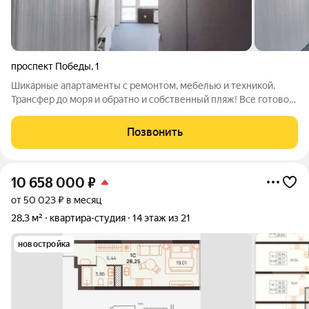
проспект Победы
,
1
Шикарные апартаменты с ремонтом, мебелью и техникой.
Трансфер до моря и обратно и собственный пляж! Все готово!
Заезжай и живи! Первый бизнес-отель в деловом центре!
Своя собственная котельная, шведская линия площадью 800
Позвонить
кв м, SPA-комплекс на 1300
10 658 000
₽
от 50 023 ₽ в месяц
28,3 м²
квартира-студия
14 этаж из 21
новостройка