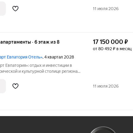
 в Крыму отель под управлением
11 июля 2026
17 150 000
₽
е апартаменты · 6 этаж из 8
от 80 492 ₽ в месяц
март Евпатория Отель»
, 4 квартал 2028
т Евпатория»: отдых и инвестиции в
апартотель «Космос Смарт Евпатория».
ль под управлением федерального
11 июля 2026
Ж