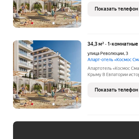
Евпатория». Это первый
Показать телефон
федерального оператора
+
6
34,3 м² · 1-комнатны
улица Революции
,
3
Апарт-отель «Космос С
Апартотель «Космос Смар
Крыму В Евпатории исторической и культурной столице региона
появится эксклюзивный 
Это первый в Крыму оте
Показать телефон
оператора
+
6
ЕЖЕМЕСЯЧНЫЙ ПЛАТЁ