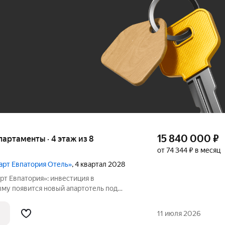
До 100 тыс. ₽
15 840 000
₽
апартаменты · 4 этаж из 8
от 74 344 ₽ в месяц
март Евпатория Отель»
, 4 квартал 2028
рт Евпатория»: инвестиция в
му появится новый апартотель под
го оператора CosmosHotelGroup
». Проект обещает стать яркой
11 июля 2026
урортной