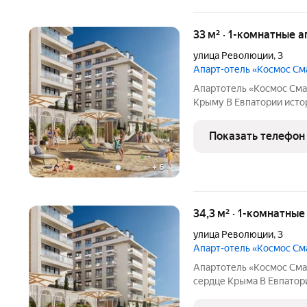
33 м² · 1-комнатные 
улица Революции
,
3
Апарт-отель «Космос С
Апартотель «Космос Смар
Крыму В Евпатории исторической и культурной столице региона
появится эксклюзивный 
Это первый в Крыму оте
Показать телефон
оператора
+
6
34,3 м² · 1-комнатны
улица Революции
,
3
Апарт-отель «Космос С
Апартотель «Космос Смар
сердце Крыма В Евпатории исторической и культурной с
региона появится эксклюзивный апартотель «Космос Смарт