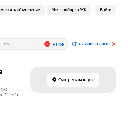
зместить объявление
Моя подборка ЖК
Войти
1
Сохранить поиск
Район
в
Смотреть на карте
даже
 74,1 м² в