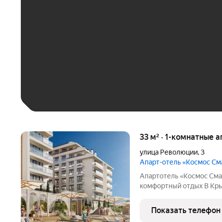
До 30 тыс. ₽
До 50 тыс. ₽
До 70 тыс. ₽
Больше 100 тыс. ₽
33 м² · 1-комнатные 
улица Революции
,
3
Апарт-отель «Космос С
Апартотель «Космос Сма
комфортный отдых В Кры
управлением федерально
«Космос Смарт Евпатория
Показать телефон
страницей в развитии к