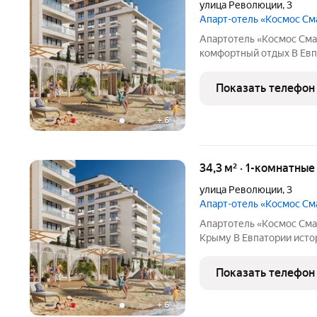
улица Революции
,
3
Апарт-отель «Космос С
Апартотель «Космос Сма
комфортный отдых В Евпатории исторической
столице Крыма появится эксклюзивный апартотель под
управлением федерально
Показать телефон
CosmosHotelGroup. Прое
+
6
34,3 м² · 1-комнатны
улица Революции
,
3
Апарт-отель «Космос С
Апартотель «Космос Смар
Крыму В Евпатории исторической и культурной столице региона
появится эксклюзивный 
Это первый в Крыму оте
Показать телефон
оператора
+
6