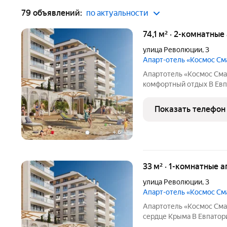
79 объявлений:
по актуальности
74,1 м² · 2-комнатны
улица Революции
,
3
Апарт-отель «Космос С
Апартотель «Космос Сма
комфортный отдых В Евпатории исторической
столице западного побережья Крыма по
апартотель под управле
Показать телефон
CosmosHotelGroup. Проек
+
6
33 м² · 1-комнатные 
улица Революции
,
3
Апарт-отель «Космос С
Апартотель «Космос Смар
сердце Крыма В Евпатории исторической и культурной с
региона появится эксклюзивный апартотель «Космос Смарт