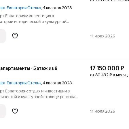
март Евпатория Отель»
, 4 квартал 2028
рт Евпатория»: инвестиция в
 и культурной
го отельного оператора
11 июля 2026
кт вошёл в федеральный
17 150 000
₽
е апартаменты · 5 этаж из 8
от 80 492 ₽ в месяц
март Евпатория Отель»
, 4 квартал 2028
т Евпатория»: отдых и инвестиции в
апартотель «Космос Смарт Евпатория».
ль под управлением федерального
11 июля 2026