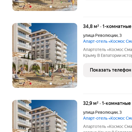
+
6
34,8 м² · 1-комнатны
улица Революции
,
3
Апарт-отель «Космос С
Апартотель «Космос Смар
Крыму В Евпатории исторической и культурной столице региона
появится эксклюзивный 
Это первый в Крыму оте
Показать телефон
отельного
+
6
32,9 м² · 1-комнатны
улица Революции
,
3
Апарт-отель «Космос С
Апартотель «Космос Смар