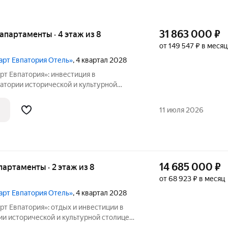
31 863 000
₽
е апартаменты · 4 этаж из 8
от 149 547 ₽ в месяц
март Евпатория Отель»
, 4 квартал 2028
рт Евпатория»: инвестиция в
 и культурной
явится эксклюзивный
нием федерального оператора
11 июля 2026
т входит в
14 685 000
₽
апартаменты · 2 этаж из 8
от 68 923 ₽ в месяц
март Евпатория Отель»
, 4 квартал 2028
т Евпатория»: отдых и инвестиции в
толице