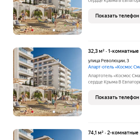
сердце Крыма В Евпатории исторической и культурной с
региона появится эксклюзивный апартотель «Космос Смарт
Евпатория». Это первый
Показать телефон
федерального оператора
+
6
32,3 м² · 1-комнатны
улица Революции
,
3
Апарт-отель «Космос С
Апартотель «Космос Смар
сердце Крыма В Евпатории исторической и культурной с
региона появится эксклюзивный апартотель «Космос Смарт
Евпатория». Это первый
Показать телефон
федерального отельного
+
6
74,1 м² · 2-комнатны