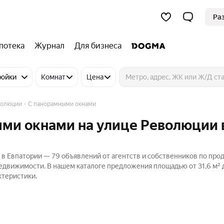
Ра
потека
Журнал
Для бизнеса
ройки
Комнат
Цена
волюции
С панорамными окнами
ыми окнами на улице Революции 
в Евпатории — 79 объявлений от агентств и собственников по про
Недвижимости. В нашем каталоге предложения площадью от 31,6 м² до
ктеристики.