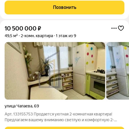
просто великолепный: на море, город. Дом постройки 1992
Позвонить
года. В квартире два
10 500 000
₽
49,5 м²
2-комн. квартира
1 этаж из 9
улица Чапаева
,
69
Арт. 133155753 Продается уютная 2-комнатная квартира!
Предлагаем вашему вниманию светлую и комфортную 2-
комнатную квартиру, расположенную в спальном районе