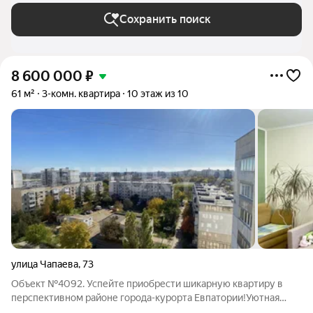
Сохранить поиск
8 600 000
₽
61 м²
3-комн. квартира
10 этаж из 10
улица Чапаева
,
73
Объект №4092. Успейте приобрести шикарную квартиру в
перспективном районе города-курорта Евпатории!Уютная
трехкомнатная квартира расположена на 10 этаже, вид из окон