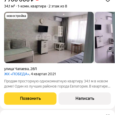
34,1 м²
1-комн. квартира
2 этаж из 8
новостройка
улица Чапаева
,
28Л
ЖК «ПОБЕДА»
, 4 квартал 2021
Продам просторную однокомнатную квартиру 34.1 м в новом
доме! Один из лучших районов города Евпатория. В квартире
выполнен качественный современный ремонт, совмещенный
сан узел, в котором установлен тёплый пол, на кухне и по
Позвонить
Написать
квартире также установлен