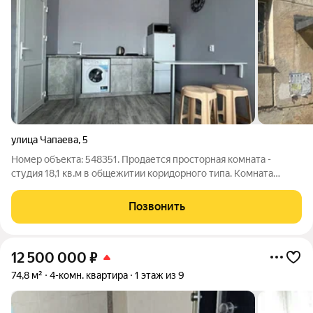
улица Чапаева
,
5
Номер объекта: 548351. Продается просторная комната -
студия 18,1 кв.м в общежитии коридорного типа. Комната
выделена в отдельную единицу ( не доля). Секция на двух
хозяев ( сосед не живет), места общего пользования все в
Позвонить
вашем распоряжении. В ванной
12 500 000
₽
74,8 м²
4-комн. квартира
1 этаж из 9