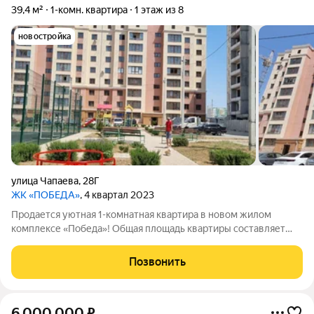
39,4 м²
1-комн. квартира
1 этаж из 8
новостройка
улица Чапаева
,
28Г
ЖК «ПОБЕДА»
, 4 квартал 2023
Продается уютная 1-комнатная квартира в новом жилом
комплексе «Победа»! Общая площадь квартиры составляет
39.4 м, из которых 16.2 м занимает жилая комната, просторная
кухня площадью 9.7 м . Квартира расположена на 1 этаже 8-
Позвонить
этажного дома, что
6 000 000
₽