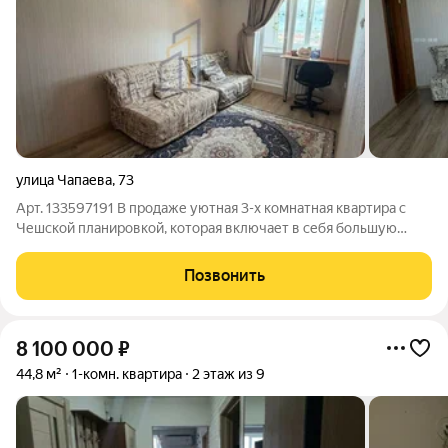
улица Чапаева
,
73
Арт. 133597191 В продаже уютная 3-х комнатная квартира с
Чешской планировкой, которая включает в себя большую
лоджию, раздельные комнаты и раздельный сан узел. В
квартире хороший косметический ремонт, что позволяет
Позвонить
сразу заехать и жить. Дом постройки
8 100 000
₽
44,8 м²
1-комн. квартира
2 этаж из 9