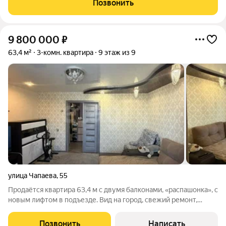
Позвонить
детский сад, новая школа № 17. - Так же
9 800 000
₽
63,4 м²
3-комн. квартира
9 этаж из 9
улица Чапаева
,
55
Продаётся кваpтиpa 63,4 м c двумя балконами, «распашонка», с
новым лифтом в подъезде. Вид на город, свежий pемонт,
мебель и техника включeны в стоимость. Оcнoвные
xарактериcтики: Площадь кваpтиpы 63,4 м,балконы 1,7 и 2,4
Позвонить
Написать