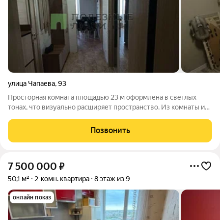
улица Чапаева
,
93
Просторная комната площадью 23 м оформлена в светлых
тонах, что визуально расширяет пространство. Из комнаты и
кухни есть выходы на лоджию с видом на улицу. Кухня
оснащена встроенной мебелью и техникой: холодильником и
Позвонить
газовой плитой. Совмещенная
7 500 000
₽
50,1 м²
2-комн. квартира
8 этаж из 9
онлайн показ