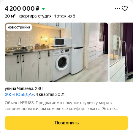
4 200 000
₽
20 м²
квартира-студия
1 этаж из 8
новостройка
улица Чапаева
,
28Л
ЖК «ПОБЕДА»
, 4 квартал 2021
Объект №6185. Предлагаем к покупке студию у моря в
современном жилом комплексе комфорт-класса. Это не
просто квартира, а полностью автономное помещение с
отдельным входом, которое идеально подходит как для
Позвонить
комфортного проживания, так и для