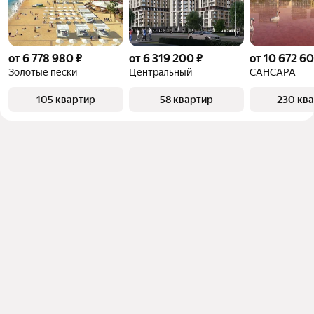
от 6 778 980 ₽
от 6 319 200 ₽
от 10 672 60
Золотые пески
Центральный
САНСАРА
105 квартир
58 квартир
230 кв