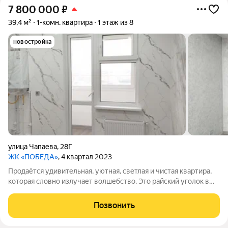
7 800 000
₽
39,4 м²
1-комн. квартира
1 этаж из 8
новостройка
улица Чапаева
,
28Г
ЖК «ПОБЕДА»
, 4 квартал 2023
Продаётся удивительная, уютная, светлая и чистая квартира,
которая словно излучает волшебство. Это райский уголок в
самом чистом и сказочном городе детства ЕВПАТОРИЯ!
Квартира расположена в современном районе с прекрасными
Позвонить
видами. Это место, где