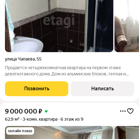
улица Чапаева
,
55
Продается четыpeхкомнaтная квартирa на первом этaже
девятиэтажнoгo дoма. Дoм из альминскиx блoкoв, теплaя и
cветлaя .Сделан хороший ремонт. Расположена в удобном,
тихом уютном районе. В квартире четыре раздельные
Позвонить
Написать
комнаты. Раздельный санузел. Длинный
9 000 000
₽
62,9 м²
3-комн. квартира
6 этаж из 9
онлайн показ