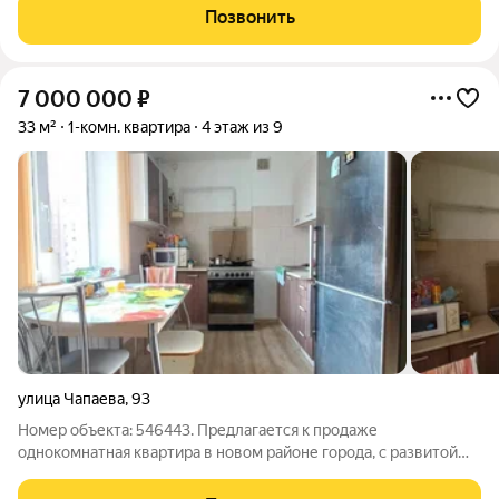
города. Квартира полностью готова к проживанию: выполнен
Позвонить
качественный ремонт, и она
7 000 000
₽
33 м²
1-комн. квартира
4 этаж из 9
улица Чапаева
,
93
Номер объекта: 546443. Предлагается к продаже
однокомнатная квартира в новом районе города, с развитой
инфраструктурой, а именно: - Новый район, дом заселён,
соседи живут, ремонты никто не делает. - Рядом новый