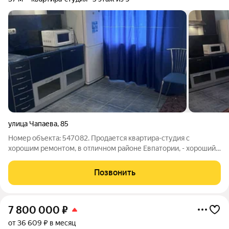
улица Чапаева
,
85
Номер объекта: 547082. Продается квартира-студия с
хорошим ремонтом, в отличном районе Евпатории, - хороший
вариант для проживания, отдыха и сдачи в аренду. В квартире
установлен бойлер, кондиционер, металлопластиковые
Позвонить
стеклопакеты на окнах, балкон
7 800 000
₽
от 36 609 ₽ в месяц