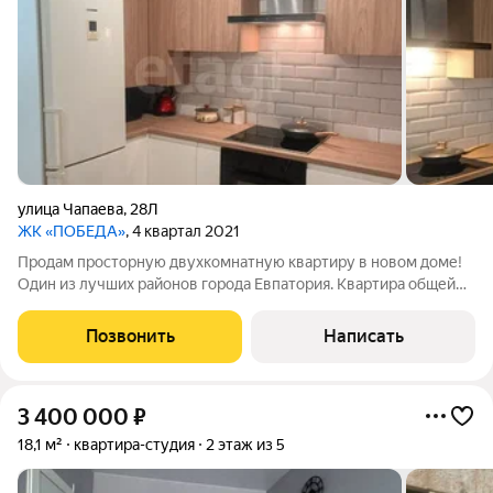
улица Чапаева
,
28Л
ЖК «ПОБЕДА»
, 4 квартал 2021
Продам просторную двухкомнатную квартиру в новом доме!
Один из лучших районов города Евпатория. Квартира общей
площадью 62,2 квадратных метров. По факту больше,так как
убрали одну лоджию. В квартире выполнен качественный
Позвонить
Написать
современный ремонт. Две
3 400 000
₽
18,1 м²
квартира-студия
2 этаж из 5