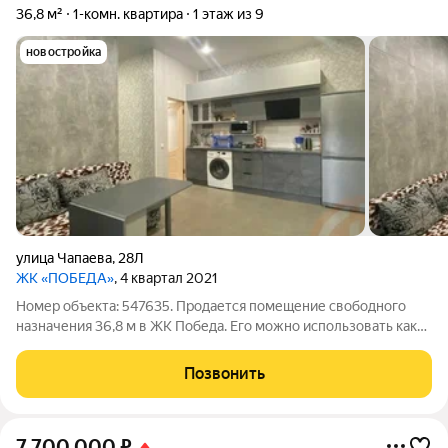
36,8 м²
1-комн. квартира
1 этаж из 9
новостройка
улица Чапаева
,
28Л
ЖК «ПОБЕДА»
, 4 квартал 2021
Номер объекта: 547635. Продается помещение свободного
назначения 36,8 м в ЖК Победа. Его можно использовать как
жилой апартамент, а также идеально подойдёт под офис,
магазин, студию. Сделан хороший ремонт, установленная
Позвонить
корпусная встраиваемая мебель,
7 700 000
₽