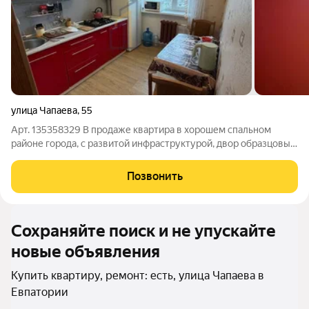
улица Чапаева
,
55
Арт. 135358329 В продаже квартира в хорошем спальном
районе города, с развитой инфраструктурой, двор образцовый,
с парковочными местами, детскими площадками. Квартира не
угловая. Установлены кондиционеры (зима/лето) в комнатах .
Позвонить
В ванной теплый пол и
Сохраняйте поиск и не упускайте
новые объявления
Купить квартиру, ремонт: есть, улица Чапаева в
Евпатории