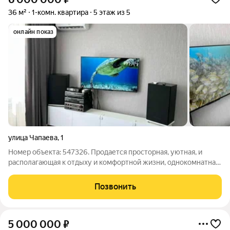
36 м²
1-комн. квартира
5 этаж из 5
онлайн показ
улица Чапаева
,
1
Номер объекта: 547326. Продается просторная, уютная, и
располагающая к отдыху и комфортной жизни, однокомнатная
квартира, общей площадью 36 кв.м, которая никого не оставит
равнодушным и сразу понравится при первом же просмотре.
Позвонить
Предлагаемая Вам
5 000 000
₽