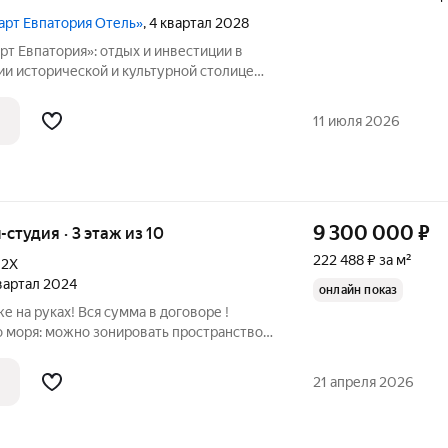
март Евпатория Отель»
, 4 квартал 2028
т Евпатория»: отдых и инвестиции в
толице
 в Крыму отель под управлением
11 июля 2026
9 300 000
₽
ы-студия · 3 этаж из 10
222 488 ₽ за м²
,
2Х
квартал 2024
онлайн показ
ого моря: можно зонировать пространство
сего 20 метров и вы на пляже!
и» уютный семейный
21 апреля 2026