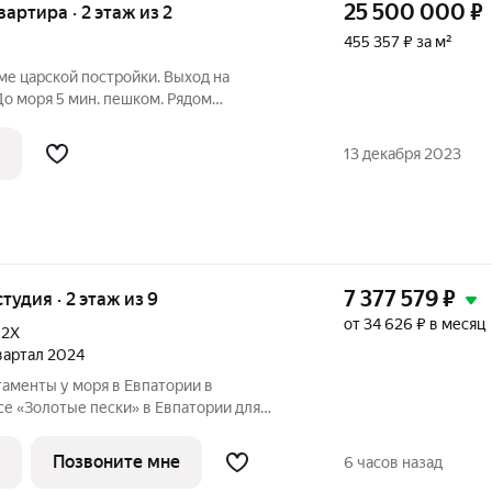
25 500 000
₽
вартира · 2 этаж из 2
455 357 ₽ за м²
ме царской постройки. Выход на
о моря 5 мин. пешком. Рядом
е им. Ахматовой театр, кинотеатр. В
 потолки высотой 4,3метров, толстые
13 декабря 2023
7 377 579
₽
студия · 2 этаж из 9
от 34 626 ₽ в месяц
,
2Х
квартал 2024
аменты у моря в Евпатории в
е «Золотые пески» в Евпатории для
инвестиций! ПРЕДЛОЖЕНИЕ ОГРАНИЧЕНО!
ЕКСЕ. Комплекс
Позвоните мне
6 часов назад
ески» -