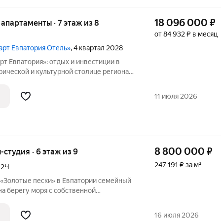
18 096 000
₽
е апартаменты · 7 этаж из 8
от 84 932 ₽ в месяц
март Евпатория Отель»
, 4 квартал 2028
т Евпатория»: отдых и инвестиции в
апартотель «Космос Смарт Евпатория».
ль под управлением федерального
11 июля 2026
8 800 000
₽
ы-студия · 6 этаж из 9
247 191 ₽ за м²
,
2Ч
отые пески» в Евпатории семейный
а берегу моря с собственной
ом современном районе курортного
на море из окон апартаментов, мягкий
16 июля 2026