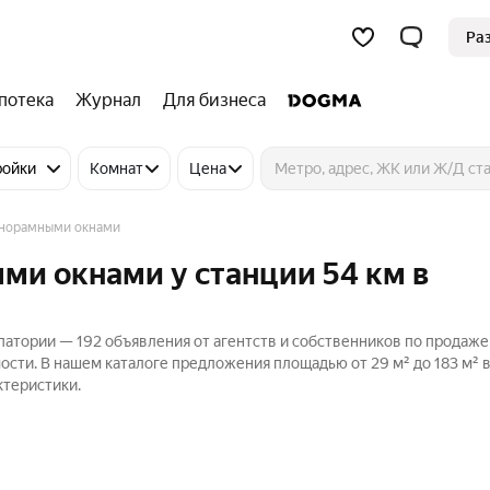
Ра
потека
Журнал
Для бизнеса
ройки
Комнат
Цена
анорамными окнами
ми окнами у станции 54 км в
патории — 192 объявления от агентств и собственников по продаже
ости. В нашем каталоге предложения площадью от 29 м² до 183 м² 
ктеристики.