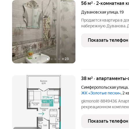
56 м² · 2-комнатная к
Дувановская улица
,
19
Продается квартира в до
набережную Дуванова. Д
театральная площадь, каф
квартире сделан ремонт,
Показать телефон
стены из экологически
+
23
38 м² · апартаменты-
Симферопольская улица
ЖК «Золотые пески»
, 2 
gkmonolit-8849436 Апарт
рекреационном комплекс
отдыха всей семьи и 
Ввод в эксплуатацию - II кв. 2027 О КОМПЛ
Показать телефон
апартаментов «Золотые п