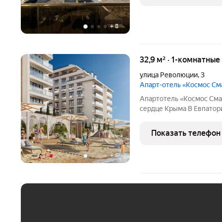
+
8
32,9 м² · 1-комнатны
улица Революции
,
3
Апарт-отель «Космос С
Апартотель «Космос Смар
сердце Крыма В Евпатории исторической и культурной с
региона появится эксклюзивный апартотель «Космос Смарт
Евпатория». Это первый
Показать телефон
федерального оператора
+
6
ЕЖЕМЕСЯЧНЫЙ ПЛАТЁ