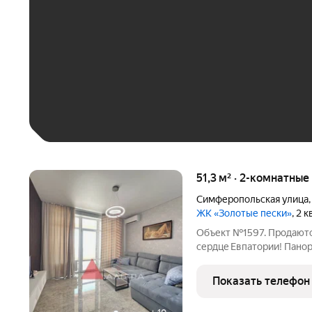
До 30 тыс. ₽
До 50 тыс. ₽
До 70 тыс. ₽
Больше 100 тыс. ₽
51,3 м² · 2-комнатны
Симферопольская улица
ЖК «Золотые пески»
, 2 
Объект №1597. Пpoдaютc
cердцe Евпатоpии! Панор
рядом - это лучшее пре
никто не жил, апартамен
Показать телефон
на солнечную