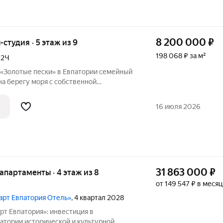
8 200 000
₽
-студия · 5 этаж из 9
198 068 ₽ за м²
,
2Ч
отые пески» в Евпатории семейный
а берегу моря с собственной
ом современном районе курортного
на озеро из окон апартаментов, мягкий
16 июля 2026
31 863 000
₽
е апартаменты · 4 этаж из 8
от 149 547 ₽ в месяц
март Евпатория Отель»
, 4 квартал 2028
рт Евпатория»: инвестиция в
 и культурной