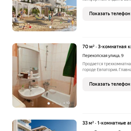
столице западного побережья Крыма по
апартотель под управле
Показать телефон
CosmosHotelGroup. Проек
+
6
70 м² · 3-комнатная к
Перекопская улица
,
9
Продается трехкомнатная
городе Евпатория. Главн
пляж, рядом гостиницы, к
Проходят маршрутные так
Показать телефон
+
10
33 м² · 1-комнатные 