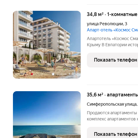
34,8 м² · 1-комнатны
улица Революции
,
3
Апарт-отель «Космос С
Апартотель «Космос Смар
Крыму В Евпатории исторической и культурной столице региона
появится эксклюзивный 
Это первый в Крыму оте
Показать телефон
отельного
+
6
35,6 м² · апартамент
Симферопольская улица
Продаются апартаменты «Зол
комплекс апартаментов н
инфраструктурой, в нов
города. Панорамный вид 
Показать телефон
климат и масса