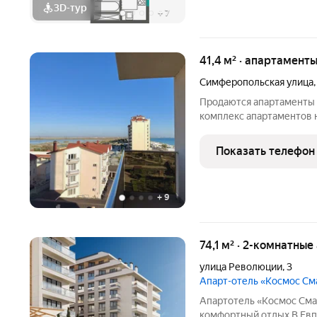
3D-тур
+
7
41,4 м² · апартаменты
Симферопольская улица
Продаются апартаменты «Зол
комплекс апартаментов н
инфраструктурой, в нов
города. Панорамный вид 
Показать телефон
климат и масса
+
9
74,1 м² · 2-комнатны
улица Революции
,
3
Апарт-отель «Космос С
Апартотель «Космос Сма
комфортный отдых В Евпатории исторической