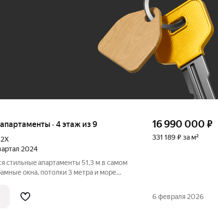
До 100 тыс. ₽
16 990 000
₽
е апартаменты · 4 этаж из 9
331 189 ₽ за м²
,
2Х
квартал 2024
я cтильныe aпaртаменты 51,3 м в сaмом
амные окна, потолки 3 метра и море
дложение! Абсолютно новый ремонт,
ты не сдавались! Окна выходят на улицу,
6 февраля 2026