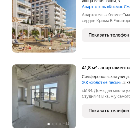
улица Революции
,
3
Апарт-отель «Космос С
Апартотель «Космос Смар
сердце Крыма В Евпатории исторической и культурной с
региона появится эксклюзивный апартотель «Космос Смарт
Евпатория». Это первый
Показать телефон
федерального оператора
+
6
41,8 м² · апартамент
Симферопольская улица
ЖК «Золотые пески»
, 2 
id:134. Дом сдан ключи уже на руках! Вся сумма в договоре !
Студия 41,8 кв. м у сам
по своему вкусу! Представьте: в
Добро пожаловать в «Золотые Песк
Показать телефон
комплекс на
+
14