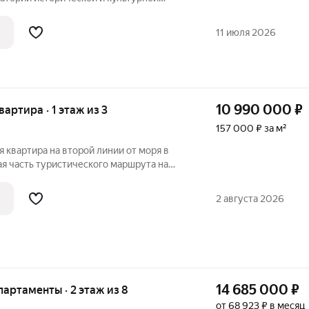
явится эксклюзивный
нием федерального оператора
11 июля 2026
т входит в
10 990 000
₽
вартира · 1 этаж из 3
157 000 ₽ за м²
 квартира на второй линии от моря в
ая часть туристического маршрута на
афе. Трамвайная линия, дет. сад, школа.
си. Квартира в доме сталинских времен.
2 августа 2026
14 685 000
₽
апартаменты · 2 этаж из 8
от 68 923 ₽ в месяц