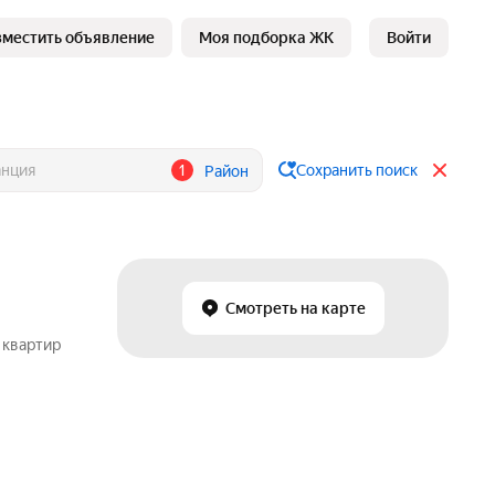
зместить объявление
Моя подборка ЖК
Войти
1
Сохранить поиск
Район
Смотреть на карте
 квартир
в