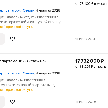
от 73 100 ₽ в месяц
март Евпатория Отель»
, 4 квартал 2028
т Евпатория»: отдых и инвестиции в
толице
я (городской округ).
 в Крыму отель под управлением
11 июля 2026
17 732 000
₽
е апартаменты · 6 этаж из 8
от 83 224 ₽ в месяц
март Евпатория Отель»
, 4 квартал 2028
рт Евпатория»: инвестиция в
му появится новый апартотель под
го оператора CosmosHotelGroup
я (городской округ).
я». Проект откроет возможности не
о отдыха, но
11 июля 2026