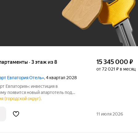
До 100 тыс. ₽
15 345 000
₽
апартаменты · 3 этаж из 8
от 72 021 ₽ в месяц
март Евпатория Отель»
, 4 квартал 2028
рт Евпатория»: инвестиция в
му появится новый апартотель под
го оператора CosmosHotelGroup
я (городской округ).
я». Проект откроет возможности для
ы можете
11 июля 2026