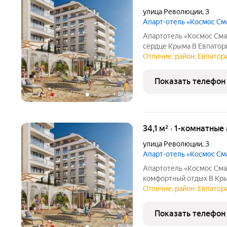
улица Революции
,
3
Апарт-отель «Космос С
Апартотель «Космос Смар
сердце Крыма В Евпатории исторической и культурной с
региона появится эксклюзивный апартотель «Космос Смарт
Отличие: район: Евпатори
Евпатория». Это первый
федерального отельного
Показать телефон
+
6
34,1 м² · 1-комнатны
улица Революции
,
3
Апарт-отель «Космос С
Апартотель «Космос Сма
комфортный отдых В Кры
управлением федерально
Отличие: район: Евпатори
«Космос Смарт Евпатори
только для качественног
Показать телефон
+
6