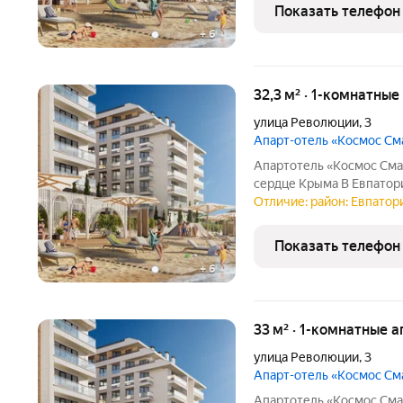
федерального оператора
Показать телефон
+
6
32,3 м² · 1-комнатны
улица Революции
,
3
Апарт-отель «Космос С
Апартотель «Космос Смар
сердце Крыма В Евпатории исторической и культурной с
региона появится эксклюзивный апартотель «Космос Смарт
Отличие: район: Евпатори
Евпатория». Это первый
федерального отельного
Показать телефон
+
6
33 м² · 1-комнатные 
улица Революции
,
3
Апарт-отель «Космос С
Апартотель «Космос Смар