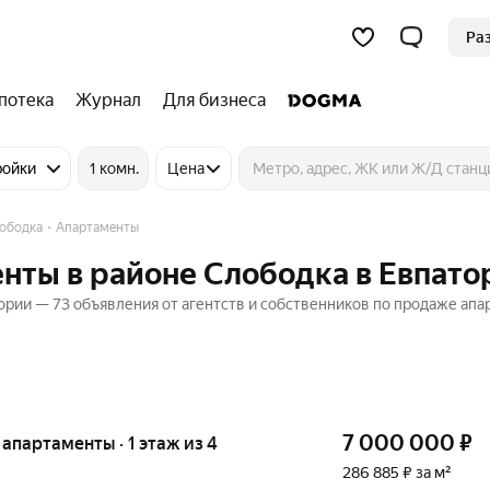
Ра
потека
Журнал
Для бизнеса
ройки
1 комн.
Цена
ободка
Апартаменты
нты в районе Слободка в Евпато
ории — 73 объявления от агентств и собственников по продаже ап
7 000 000
₽
е апартаменты · 1 этаж из 4
286 885 ₽ за м²