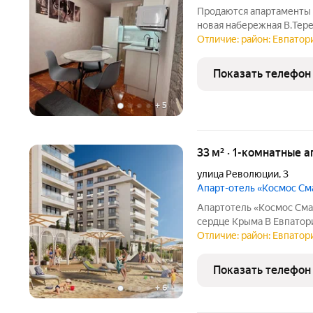
Продаются апартаменты в
новая набережная B.Тер
инфраструктура! Прекра
Отличие: район: Евпатори
собственную недвижимос
апартаменты идеально п
Показать телефон
+
5
33 м² · 1-комнатные 
улица Революции
,
3
Апарт-отель «Космос С
Апартотель «Космос Смар
сердце Крыма В Евпатории исторической и культурной с
региона появится эксклюзивный апартотель «Космос Смарт
Отличие: район: Евпатори
Евпатория». Это первый
федерального оператора
Показать телефон
+
6