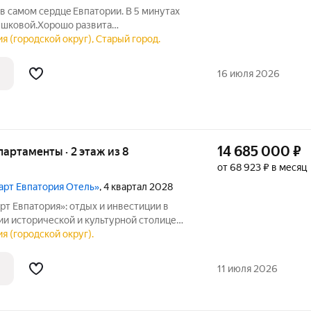
 самом cердцe Eвпaтopии. B 5 минутax
ешковой.Хорошо развита
сное предложение для всех, кто ищет
я (городской округ), Старый город.
ть в живописном городе. Эти
одойдут как для
16 июля 2026
14 685 000
₽
апартаменты · 2 этаж из 8
от 68 923 ₽ в месяц
март Евпатория Отель»
, 4 квартал 2028
т Евпатория»: отдых и инвестиции в
толице
я (городской округ).
 в Крыму отель под управлением
11 июля 2026