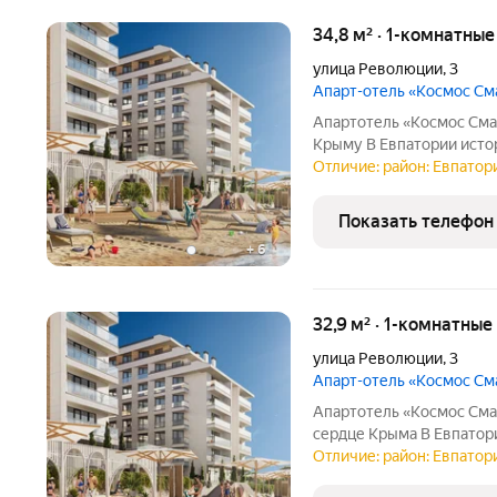
34,8 м² · 1-комнатны
улица Революции
,
3
Апарт-отель «Космос С
Апартотель «Космос Смар
Крыму В Евпатории исторической и культурной столице региона
появится эксклюзивный 
Отличие: район: Евпатори
Это первый в Крыму оте
отельного
Показать телефон
+
6
32,9 м² · 1-комнатны
улица Революции
,
3
Апарт-отель «Космос С
Апартотель «Космос Смар
сердце Крыма В Евпатории исторической и культурной с
региона появится эксклюзивный апартотель «Космос Смарт
Отличие: район: Евпатори
Евпатория». Это первый