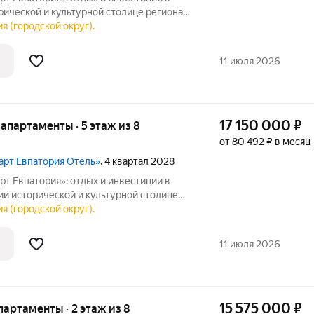
апартотель «Космос Смарт Евпатория».
я (городской округ).
ль под управлением федерального
11 июля 2026
17 150 000
₽
е апартаменты · 5 этаж из 8
от 80 492 ₽ в месяц
март Евпатория Отель»
, 4 квартал 2028
т Евпатория»: отдых и инвестиции в
толице
я (городской округ).
 в Крыму отель под управлением
11 июля 2026
15 575 000
₽
апартаменты · 2 этаж из 8