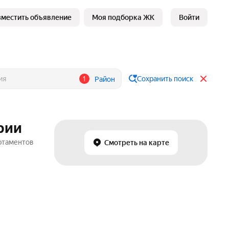
зместить объявление
Моя подборка ЖК
Войти
1
Сохранить поиск
Район
рии
артаментов
Смотреть на карте