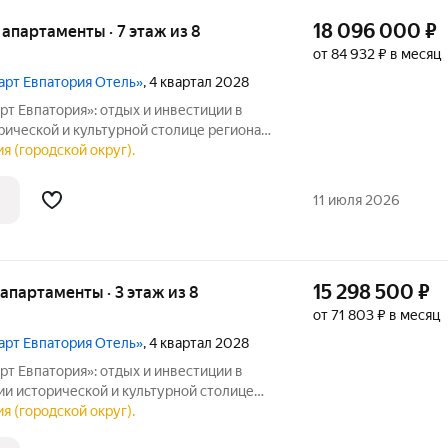
18 096 000
₽
е апартаменты · 7 этаж из 8
от 84 932 ₽ в месяц
март Евпатория Отель»
, 4 квартал 2028
т Евпатория»: отдых и инвестиции в
апартотель «Космос Смарт Евпатория».
я (городской округ).
ль под управлением федерального
11 июля 2026
15 298 500
₽
е апартаменты · 3 этаж из 8
от 71 803 ₽ в месяц
март Евпатория Отель»
, 4 квартал 2028
т Евпатория»: отдых и инвестиции в
толице
я (городской округ).
 в Крыму отель под управлением