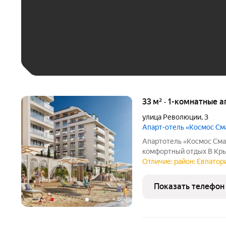
До 30 тыс. ₽
До 50 тыс. ₽
До 70 тыс. ₽
Больше 100 тыс. ₽
33 м² · 1-комнатные 
улица Революции
,
3
Апарт-отель «Космос С
Апартотель «Космос Сма
комфортный отдых В Кры
управлением федерально
Отличие: район: Евпатори
«Космос Смарт Евпатори
отдыха и инвестиций: в
Показать телефон
+
6