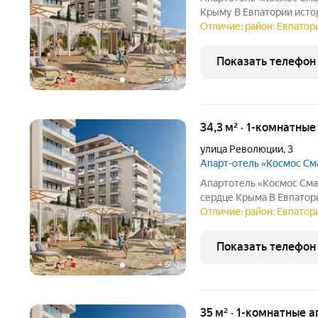
Крыму В Евпатории исторической и культурной столице региона
появится эксклюзивный 
Отличие: район: Евпатори
Это первый в Крыму оте
оператора
Показать телефон
+
6
34,3 м² · 1-комнатны
улица Революции
,
3
Апарт-отель «Космос С
Апартотель «Космос Смар
сердце Крыма В Евпатории исторической и культурной с
региона появится эксклюзивный апартотель «Космос Смарт
Отличие: район: Евпатори
Евпатория». Это первый
федерального отельного
Показать телефон
+
6
35 м² · 1-комнатные 