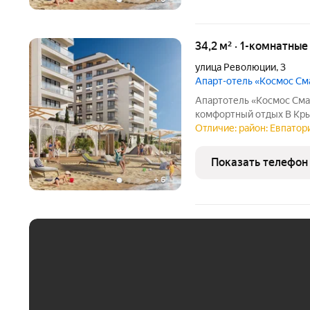
34,2 м² · 1-комнатны
улица Революции
,
3
Апарт-отель «Космос С
Апартотель «Космос Сма
комфортный отдых В Кры
управлением федерально
Отличие: район: Евпатори
«Космос Смарт Евпатори
только для качественног
Показать телефон
+
6
ЕЖЕМЕСЯЧНЫЙ ПЛАТЁ