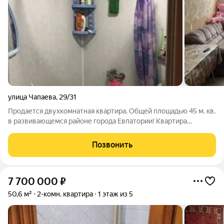
улица Чапаева
,
29/31
Продается двухкомнатная квартира. Общей площадью 45 м. кв.
в развивающемся районе города Евпатории! Квартира
расположена на втором этаже пятиэтажного дома. Комнаты
смежно-изолированные, Хорошо развита инфраструктура.
Позвонить
Один собственник. Документы РФ.
7 700 000
₽
50,6 м²
2-комн. квартира
1 этаж из 5