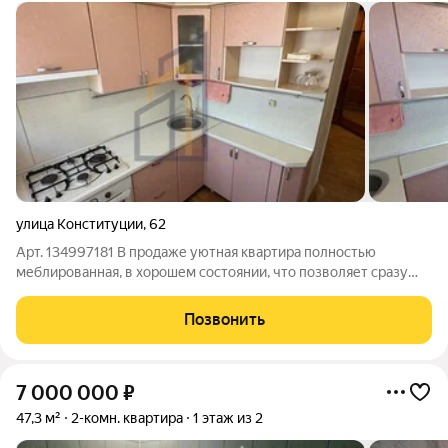
улица Конституции
,
62
Арт. 134997181 В продаже уютная квартира полностью
меблированная, в хорошем состоянии, что позволяет сразу
заехать и жить. В квартире все сделано для как для себя,
заменены все коммуникации, сантехника, трубы, батареи,
Позвонить
новые пластиковые окна.
7 000 000
₽
47,3 м²
2-комн. квартира
1 этаж из 2