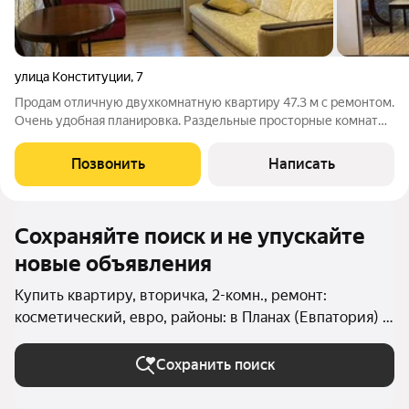
улица Конституции
,
7
Продам отличную двухкомнатную квартиру 47.3 м с ремонтом.
Очень удобная планировка. Раздельные просторные комнаты
16.7 м и 13 м. Мебель и техника при продаже остаются.
Выполнен очень качественный ремонт, делали для себя.
Позвонить
Написать
Установлены новые счетчики на
Сохраняйте поиск и не упускайте
новые объявления
Купить квартиру, вторичка, 2-комн., ремонт:
косметический, евро, районы: в Планах (Евпатория) в
Евпатории
Сохранить поиск