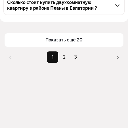
во вторичке в районе Планы, воспользуйтесь 
Сколько стоит купить двухкомнатную
квартиру в районе Планы в Евпатории ?
тепловой картой для оценки инфраструктуры и 
транспортной доступности в выбранном районе в 
Цена за квадратный метр
94 808 — 275 728 ₽
районе Планы в Евпатории
Площадь
39 — 68 м²
Для легкого выбора подходящей квартиры в 
Самый дорогой объект
14,2 млн ₽
верхней части страницы есть самые частые 
Показать ещё 20
комбинации фильтров, например «» или «»
Помимо удобной сортировки по цене продажи вы 
1
2
3
можете отсортировать результаты по стоимости 
квадратного метра или площади