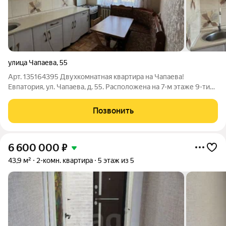
улица Чапаева
,
55
Арт. 135164395 Двухкомнатная квартира на Чапаева!
Евпатория, ул. Чапаева, д. 55. Расположена на 7-м этаже 9-ти
этажного блочного дома. Общая площадь 47,3 кв.м. (с учетом
балкона и лоджии), жилая 27,6 кв.м., кухня 6,3 кв.м. Две
Позвонить
изолированные комнаты
6 600 000
₽
43,9 м²
2-комн. квартира
5 этаж из 5