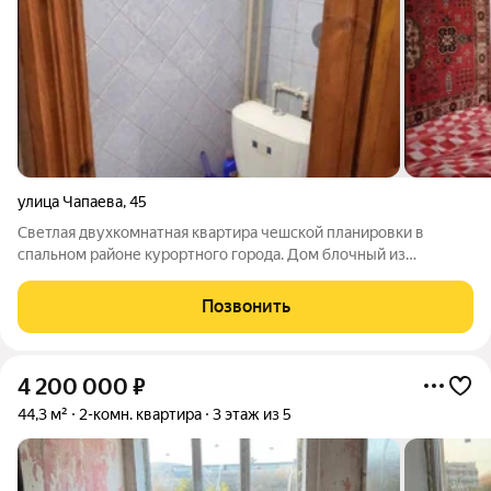
улица Чапаева
,
45
Светлая двухкомнатная квартира чешской планировки в
спальном районе курортного города. Дом блочный из
инкерманского камня. Окна выходят во двор - восточная
сторона (большая комната, с маленьким балконом) и на улицу -
Позвонить
западная сторона (маленькая
4 200 000
₽
44,3 м²
2-комн. квартира
3 этаж из 5