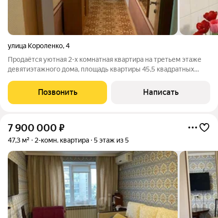
улица Короленко
,
4
Продаётся уютная 2-х комнатная квартира на третьем этаже
девятиэтажного дома, площадь квартиры 45,5 квадратных
метров. Раздельные кoмнaты, просторная кухня,
совмещенный сaнузел, лоджия, широкий коридор.
Позвонить
Написать
Преимуществом перед подобными помещениями
7 900 000
₽
47,3 м²
2-комн. квартира
5 этаж из 5