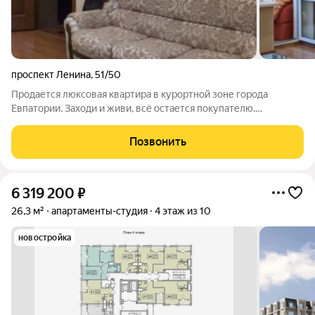
проспект Ленина
,
51/50
Продается люксовая квартира в курортной зоне города
Евпатории. Заходи и живи, всё остается покупателю.
Авторский дизайн, коллекционные обои, итальянская мебель и
бытовая техника. Парковка. До моря 5 минут ходьбы.
Позвонить
Автономное газовое отопление.
6 319 200
₽
26,3 м²
апартаменты-студия
4 этаж из 10
новостройка