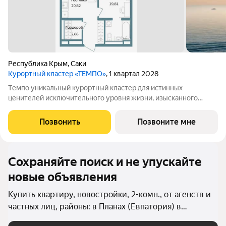
Республика Крым
,
Саки
Курортный кластер «ТЕМПО»
, 1 квартал 2028
Tемпо уникальный курортный кластер для истинных
ценителей исключительного уровня жизни, изысканного
сервиса, первоклассной инфраструктуры. Это место силы, где
каждое мгновение безмерно прекрасно, а время принадлежит
Позвонить
Позвоните мне
только вам. Комплекс возводится в
Сохраняйте поиск и не упускайте
новые объявления
Купить квартиру, новостройки, 2-комн., от агенств и
частных лиц, районы: в Планах (Евпатория) в
Евпатории