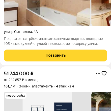
улица Сытникова
,
4А
Предлагается трёхкомнатная солнечная квартира площадью
105 кв.м с кухней-студией в новом доме по адресу улица
Сытникова. Удачная планировка обеспечивает эффективное
использование пространства, а высокие потолки создают
Позвонить
атмосферу простора.
51 744 000
₽
от 242 857 ₽ в месяц
161,7 м²
3-комн. апартаменты
4 этаж из 4
новостройка