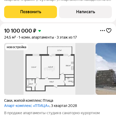
этаже с видом на променад . Площадь 25,85 кв м, из них :
комната 10,24 кв м , Кухня-ниша 5,44 кв м , Прихожая 3,56 кв м ,
Позвонить
Написать
Сан.узел 3,41 кв м
10 100 000
₽
24,5 м²
1-комн. апартаменты
3 этаж из 17
новостройка
Саки
,
жилой комплекс Птица
Апарт-комплекс «ПТИЦА»
, 3 квартал 2028
В продаже апартаменты-студия в санаторно-курортном