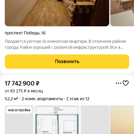
проспект Победы
,
16
Продается уютная 3х комнатная квартира. В отличном районе
города. Район хороший с развитой инфраструктурой. Все в
шаговой доступности: магазины, школы, садики, парки отдыха.
Хорошая транспортная развязка. Балкон застеклён. Все
Позвонить
удобства. Газовая
17 742 900
₽
от 83 275 ₽ в месяц
52,2 м²
2-комн. апартаменты
2 этаж из 12
новостройка