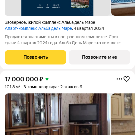
Заозёрное
,
жилой комплекс Альба дель Маре
Апарт-комплекс Альба дель Маре
, 4 квартал 2024
Продаются апартаменты в построенном комплексе. Срок
сдачи 4 квартал 2024 года. Альба Дель Маре это комплекс
апартаментов бизнес-класса с развитой инфраструктурой.
Уютные здания переменной этажности строятся в 5 минутах
Позвонить
Позвоните мне
ходьбы (385 метров) от одного
17 000 000
₽
101,8 м²
3-комн. квартира
2 этаж из 6