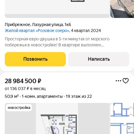
Прибрежное
,
Лазурная улица
,
1к6
Жилой квартал «Розовое озеро»
, 4 квартал 2024
Просторная евро-двушка в 5-ти минутах от морского
побережья в новостройке! В квартире выполнен
качественный ремонт и современный дизайн. Установлены
метало-пластиковые окна; кондиционеры в каждой комнате;
Позвонить
Написать
индукционная варочная панель; тропический
28 984 500
₽
от 136 037 ₽ в месяц
50,9 м²
1-комн. апартаменты
19 этаж из 22
новостройка