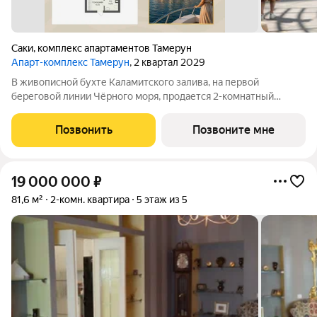
Саки
,
комплекс апартаментов Тамерун
Апарт-комплекс Тамерун
, 2 квартал 2029
В живописной бухте Каламитского залива, на первой
береговой линии Чёрного моря, продается 2-комнатный
апартамент площадью 47.65 кв. м без отделки. Апартамент
расположен на 3 этаже, в апарт-комплексе премиум-класса
Позвонить
Позвоните мне
«Тамерун». Девелопер проекта
19 000 000
₽
81,6 м²
2-комн. квартира
5 этаж из 5