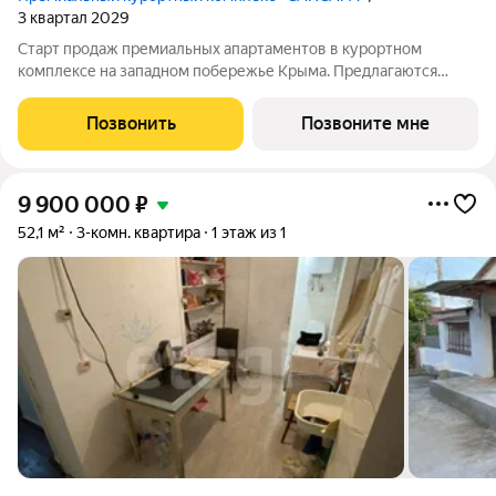
3 квартал 2029
Старт продаж премиальных апартаментов в курортном
комплексе на западном побережье Крыма. Предлагаются
современные резиденции площадью 29.24 м с панорамными
окнами и высотой потолков 3,15 м. В вашем распоряжении: -
Позвонить
Позвоните мне
Благоустроенный пляж протяжённостью
9 900 000
₽
52,1 м²
3-комн. квартира
1 этаж из 1