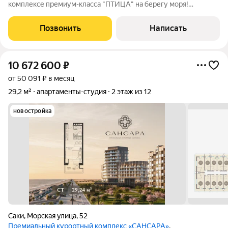
комплексе премиум-класса "ПТИЦА" на берегу моря!
ЭКСКЛЮЗИВНОЕ ПРЕДЛОЖЕНИЕ - стоимость значительно
ниже, чем у застройщика! ПРЯМОЙ ВИД НА МОРЕ Студия
Позвонить
Написать
площадью 24,52 кв.м. располагается на 3 этаже
10 672 600
₽
от 50 091 ₽ в месяц
29,2 м²
апартаменты-студия
2 этаж из 12
новостройка
Саки
,
Морская улица
,
52
Премиальный курортный комплекс «САНСАРА»
,