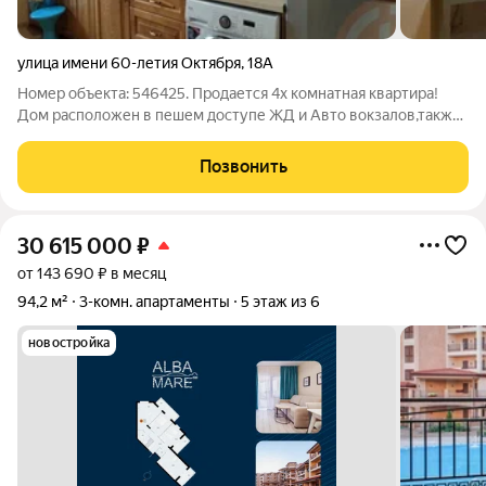
улица имени 60-летия Октября
,
18А
Номер объекта: 546425. Продается 4х комнатная квартира!
Дом расположен в пешем доступе ЖД и Авто вокзалов,также
рядом с домом расположено множество магазинов,школы,
садики,торговые центры. Дом двух подъездный,чистая
Позвонить
придомовая территория,чистый
30 615 000
₽
от 143 690 ₽ в месяц
94,2 м²
3-комн. апартаменты
5 этаж из 6
новостройка