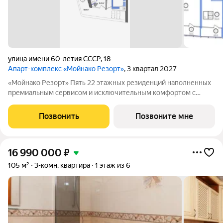
улица имени 60-летия СССР
,
18
Апарт-комплекс «Мойнако Резорт»
, 3 квартал 2027
«Мойнако Резорт» Пять 22 этажных резиденций наполненных
премиальным сервисом и исключительным комфортом с
санаторно-курортной инфраструктурой на Лазурном
побережье Черного моря в г. Евпатория. Это новый проект,
Позвонить
Позвоните мне
который превращает мечты о жизни в
16 990 000
₽
105 м²
3-комн. квартира
1 этаж из 6