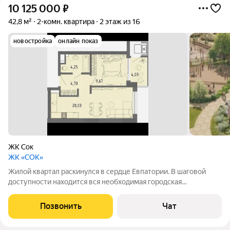
10 125 000
₽
42,8 м²
2-комн. квартира
2 этаж из 16
новостройка
онлайн показ
ЖК Сок
ЖК «СОК»
Жилой квартал раскинулся в сердце Евпатории. В шаговой
доступности находится вся необходимая городская
инфраструктура. В радиусе 2 км есть скверы и парки, школы,
детские сады, рестораны, магазины, спортивные и
Позвонить
Чат
медецинские учреждения. В 5 минутах езды