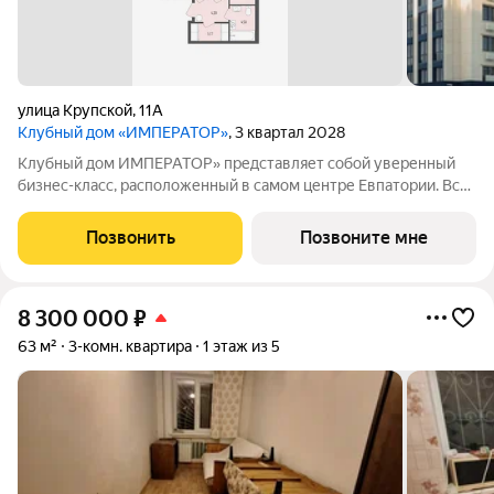
улица Крупской
,
11А
Клубный дом «ИМПЕРАТОР»
, 3 квартал 2028
Клубный дом ИМПЕРАТОР» представляет собой уверенный
бизнес-класс, расположенный в самом центре Евпатории. Вся
городская инфраструктура рядом: ТЦ, магазины, школы,
детские садики, спортивные секции, парк. До моря 10 минут на
Позвонить
Позвоните мне
автомобиле Система «умный
8 300 000
₽
63 м²
3-комн. квартира
1 этаж из 5