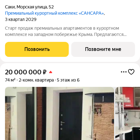
Саки
,
Морская улица
,
52
Премиальный курортный комплекс «САНСАРА»
,
3 квартал 2029
Старт продаж премиальных апартаментов в курортном
комплексе на западном побережье Крыма. Предлагаются
современные резиденции площадью 48.97 м с панорамными
окнами и высотой потолков 3,15 м. В вашем распоряжении: -
Позвонить
Позвоните мне
Благоустроенный пляж протяжённостью
20 000 000
₽
74 м²
2-комн. квартира
5 этаж из 6