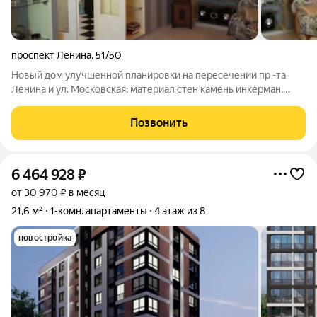
проспект Ленина
,
51/50
Новый дом улучшенной планировки на пересечении пр -та
Ленина и ул. Московская: материал стен камень инкерман,
материал перекрытий ж/б, ухоженный, закрытый, охраняемый
двор с персональным допуском во двор. Детские площадки и
Позвонить
парковка во дворе. Два
6 464 928
₽
от 30 970 ₽ в месяц
21,6 м²
1-комн. апартаменты
4 этаж из 8
новостройка