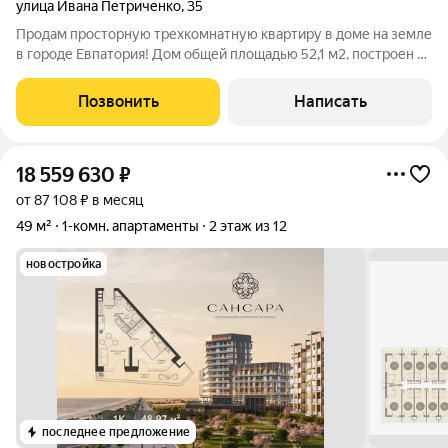
улица Ивана Петриченко
,
35
Продам просторную трехкомнатную квартиру в доме на земле
в городе Евпатория! Дом общей площадью 52,1 м2, построен из
природного камня Инкерман, имеет высокие потолки 3.2
метра , со всеми удобствами , санузел в доме,
Позвонить
Написать
совмещенный,после ремонта. Кухня
18 559 630
₽
от 87 108 ₽ в месяц
49 м²
1-комн. апартаменты
2 этаж из 12
новостройка
последнее предложение